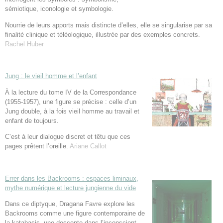
sémiotique, iconologie et symbologie.
Nourrie de leurs apports mais distincte d’elles, elle se singularise par sa
finalité clinique et téléologique, illustrée par des exemples concrets.
Rachel Huber
Jung : le vieil homme et l’enfant
À la lecture du tome IV de la Correspondance
(1955-1957), une figure se précise : celle d’un
Jung double, à la fois vieil homme au travail et
enfant de toujours.
C’est à leur dialogue discret et têtu que ces
pages prêtent l’oreille.
Ariane Callot
Errer dans les Backrooms : espaces liminaux,
mythe numérique et lecture jungienne du vide
Dans ce diptyque, Dragana Favre explore les
Backrooms comme une figure contemporaine de
la katabasis, une descente dans l’inconscient