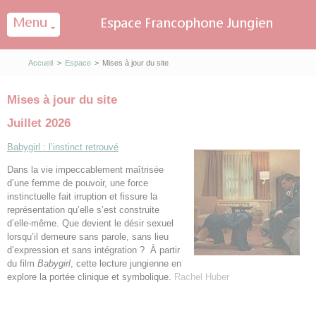
Panneau de gestion des cookies
Accueil
>
Espace
>
Mises à jour du site
Mises à jour du site
Juillet 2026
Babygirl : l’instinct retrouvé
Dans la vie impeccablement maîtrisée
d’une femme de pouvoir, une force
instinctuelle fait irruption et fissure la
représentation qu’elle s’est construite
d’elle-même. Que devient le désir sexuel
lorsqu’il demeure sans parole, sans lieu
d’expression et sans intégration ? À partir
du film
Babygirl
, cette lecture jungienne en
explore la portée clinique et symbolique.
Rachel Huber