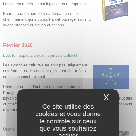
bouleversements technologiques contemporains.
Pour mieux comprendre sa démarche et le
cheminement qui a conduit à cet ouvrage, nous lui
avons proposé quelques questions.
Février 2026
L’étoile : exploration d’un symbole collectif
Les symboles culturels ne sont pas uniquement
des formes et des couleurs, ils sont des reflets
de l’inconscient collectif.
Dans cet article, l’auteure observe comment
l’image de l’étoile concentre des énergies
X
Masque
psychiques et révèle la manière dont une société se projette, se structure
et se rêve. L’étoile éclaire ainsi des dynamiques sociétales qui échappent
Ce site utilise des
à la raison.
Claire Droin
cookies et vous donne
le controle sur ceux
que vous souhaitez
Quand la technologie devient mythe
activer