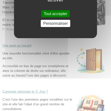
Transformer le sable en pensée. Coloniser
Mars. Installer des centres de données dans
l’espace.
Tout accepter
Et si ces projets technologiques révélaient
Personnaliser
moins le futur que notre imaginaire profond ?
J-
P. Robert
Une page au hasard
Une nouvelle fonctionnalité vient d’être ajoutée
au site.
Accessible en bas de page sur smartphone et
dans la colonne de droite sur ordinateur, elle
ouvre au hasard l’une des pages à découvrir.
Comment interroger le Yi Jing ?
C’est l’une des premières pages installées sur le
site et elle fait l’objet d’un grand nombre de
consultations.