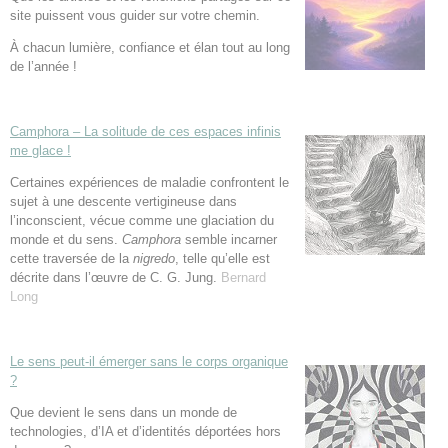
site puissent vous guider sur votre chemin.
À chacun lumière, confiance et élan tout au long
de l’année !
Camphora – La solitude de ces espaces infinis
me glace !
Certaines expériences de maladie confrontent le
sujet à une descente vertigineuse dans
l’inconscient, vécue comme une glaciation du
monde et du sens.
Camphora
semble incarner
cette traversée de la
nigredo
, telle qu’elle est
décrite dans l’œuvre de C. G. Jung.
Bernard
Long
Le sens peut-il émerger sans le corps organique
?
Que devient le sens dans un monde de
technologies, d’IA et d’identités déportées hors