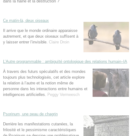
dans la haine et la destruction ?
Ce matin-là, deux oiseaux
Il arrive que le monde ordinaire apparaisse
autrement, et que deux oiseaux suffisent à
y laisser entrer l’invisible.
Claire Droin
L’Autre programmable : ambiguïté ontologique des relations humain–IA
À travers des futurs spéculatifs et des mondes
toujours plus technologisés, cet article explore
la relation à l’autre et la notion même de
personne dans les interactions entre humains et
intelligences artificielles.
Peggy Vermeesch
Psorinum, une peau de chagrin
Derrière les manifestations cutanées, la
frilosité et le pessimisme caractéristiques
de Psorinum se dessine une problématique