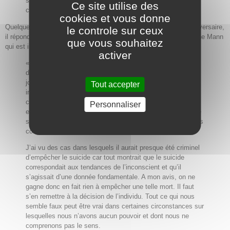
sommes plongés depuis toujours et nous devons conduire
Ce site utilise des
cette expérience jusqu’à ses limites extrêmes. »
cookies et vous donne
Quelques jours plus tard, le 25 juillet 1946, veille de son 71e anniversaire,
le controle sur ceux
il répond au Docteur Eleanor Bertine et évoque le décès de Kristine Mann
que vous souhaitez
qui est intervenu au mois de novembre 1945.
activer
« On peut se demander en effet si une personne atteinte
d’une maladie aussi horrible doit ou peut mettre fin à ses
jours. Dans de tels cas, je pense qu’il ne faut rien
Tout accepter
influencer. Si je me trouvais dans de pareilles
circonstances, je laisserais libre cours aux choses, car s’il
Personnaliser
est dans la nature de l’homme de pouvoir se suicider, toute
sa vie va alors effectivement dans cette direction ; j’en suis
convaincu.
J’ai vu des cas dans lesquels il aurait presque été criminel
d’empêcher le suicide car tout montrait que le suicide
correspondait aux tendances de l’inconscient et qu’il
s’agissait d’une donnée fondamentale. A mon avis, on ne
gagne donc en fait rien à empêcher une telle mort. Il faut
s’en remettre à la décision de l’individu. Tout ce qui nous
semble faux peut être vrai dans certaines circonstances sur
lesquelles nous n’avons aucun pouvoir et dont nous ne
comprenons pas le sens.