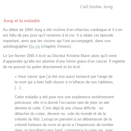
Jung et la maladie
Au début de 1944 Jung a été victime d’un infarctus cardiaque et il s’en
est fallu de peu pour qu’il revienne à la vie. Il a relaté cet épisode
important, ainsi que les visions qui l’ont accompagné, dans son
autobiographie
Ma vie
(chapitre
Visions).
Le 1er février 1945 il écrit au Docteur Kristine Mann alors qu’il vient
d’apprendre qu’elle est atteinte d’une forme grave d’un cancer. Il regrette
de ne pouvoir lui parler directement et lui écrit :
« Vous savez que j’ai été moi aussi terrassé par l’ange de
la mort qui a bien failli réussir à m’effacer de ses tablettes.
[…]
Cette maladie a été pour moi une expérience extrêmement
précieuse; elle m’a donné l’occasion rare de jeter un œil
derrière le voile. C’est déjà là une chose difficile : se
détacher du corps, devenir nu, vide du monde et de la
volonté du Moi. Lorsqu’on parvient à se débarrasser de la
volonté furieuse de vivre et qu’on a l’impression de tomber
dans un brouillard sans fond, commence la vraie vie, avec