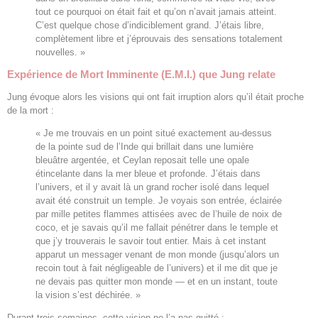
tout ce pourquoi on était fait et qu’on n’avait jamais atteint.
C’est quelque chose d’indiciblement grand. J’étais libre,
complètement libre et j’éprouvais des sensations totalement
nouvelles. »
Expérience de Mort Imminente (E.M.I.) que Jung relate
Jung évoque alors les visions qui ont fait irruption alors qu’il était proche
de la mort :
« Je me trouvais en un point situé exactement au-dessus
de la pointe sud de l’Inde qui brillait dans une lumière
bleuâtre argentée, et Ceylan reposait telle une opale
étincelante dans la mer bleue et profonde. J’étais dans
l’univers, et il y avait là un grand rocher isolé dans lequel
avait été construit un temple. Je voyais son entrée, éclairée
par mille petites flammes attisées avec de l’huile de noix de
coco, et je savais qu’il me fallait pénétrer dans le temple et
que j’y trouverais le savoir tout entier. Mais à cet instant
apparut un messager venant de mon monde (jusqu’alors un
recoin tout à fait négligeable de l’univers) et il me dit que je
ne devais pas quitter mon monde — et en un instant, toute
la vision s’est déchirée. »
Durant trois semaines, cette vision ne l’a pas quitté :