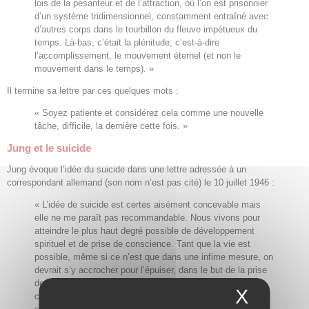
lois de la pesanteur et de l’attraction, où l’on est prisonnier
d’un système tridimensionnel, constamment entraîné avec
d’autres corps dans le tourbillon du fleuve impétueux du
temps. Là-bas, c’était la plénitude, c’est-à-dire
l’accomplissement, le mouvement éternel (et non le
mouvement dans le temps). »
Il termine sa lettre par ces quelques mots :
« Soyez patiente et considérez cela comme une nouvelle
tâche, difficile, la dernière cette fois. »
Jung et le suicide
Jung évoque l’idée du suicide dans une lettre adressée à un
correspondant allemand (son nom n’est pas cité) le 10 juillet 1946 :
« L’idée de suicide est certes aisément concevable mais
elle ne me paraît pas recommandable. Nous vivons pour
atteindre le plus haut degré possible de développement
spirituel et de prise de conscience. Tant que la vie est
possible, même si ce n’est que dans une infime mesure, on
devrait s’y accrocher pour l’épuiser, dans le but de la prise
de conscience. Interrompre la vie avant l’heure, c’est
X
Masque
condamner au silence une expérience inachevée. Nous y