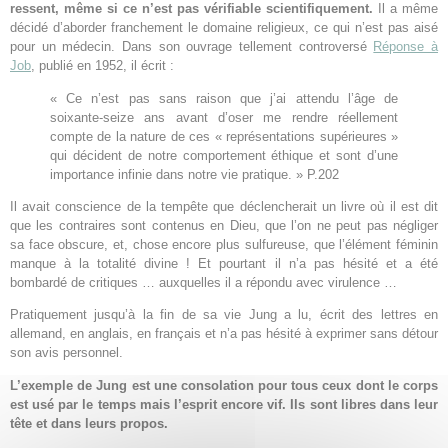
ressent, même si ce n’est pas vérifiable scientifiquement.
Il a même
décidé d’aborder franchement le domaine religieux, ce qui n’est pas aisé
pour un médecin. Dans son ouvrage tellement controversé
Réponse à
Job
, publié en 1952, il écrit :
« Ce n’est pas sans raison que j’ai attendu l’âge de
soixante-seize ans avant d’oser me rendre réellement
compte de la nature de ces « représentations supérieures »
qui décident de notre comportement éthique et sont d’une
importance infinie dans notre vie pratique. » P.202
Il avait conscience de la tempête que déclencherait un livre où il est dit
que les contraires sont contenus en Dieu, que l’on ne peut pas négliger
sa face obscure, et, chose encore plus sulfureuse, que l’élément féminin
manque à la totalité divine ! Et pourtant il n’a pas hésité et a été
bombardé de critiques … auxquelles il a répondu avec virulence …
Pratiquement jusqu’à la fin de sa vie Jung a lu, écrit des lettres en
allemand, en anglais, en français et n’a pas hésité à exprimer sans détour
son avis personnel.
L’exemple de Jung est une consolation pour tous ceux dont le corps
est usé par le temps mais l’esprit encore vif. Ils sont libres dans leur
tête et dans leurs propos.