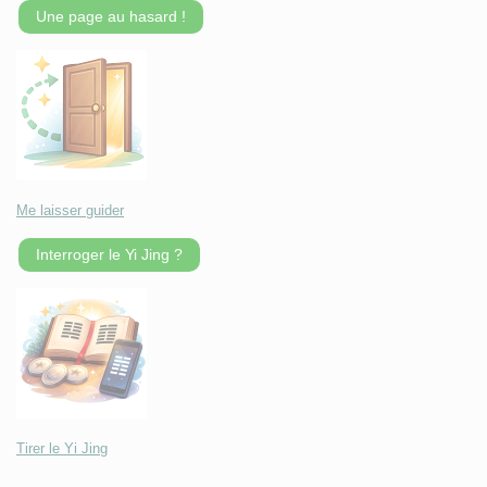
Une page au hasard !
Me laisser guider
Interroger le Yi Jing ?
Tirer le Yi Jing