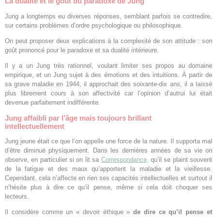
La dualité et le goût du paradoxe de Jung
Jung a longtemps eu diverses réponses, semblant parfois se contredire,
sur certains problèmes d’ordre psychologique ou philosophique.
On peut proposer deux explications à la complexité de son attitude : son
goût prononcé pour le paradoxe et sa dualité intérieure.
Il y a un Jung très rationnel, voulant limiter ses propos au domaine
empirique, et un Jung sujet à des émotions et des intuitions. À partir de
sa grave maladie en 1944, il approchait des soixante-dix ans, il a laissé
plus librement cours à son affectivité car l’opinion d’autrui lui était
devenue parfaitement indifférente.
Jung affaibli par l’âge mais toujours brillant
intellectuellement
Jung jeune était ce que l’on appelle une force de la nature. Il supporta mal
d’être diminué physiquement. Dans les dernières années de sa vie on
observe, en particulier si on lit sa
Correspondance,
qu’il se plaint souvent
de la fatigue et des maux qu’apportent la maladie et la vieillesse.
Cependant, cela n’affecte en rien ses capacités intellectuelles et surtout il
n’hésite plus à dire ce qu’il pense, même si cela doit choquer ses
lecteurs.
Il considère comme un « devoir éthique »
de dire ce qu’il pense et