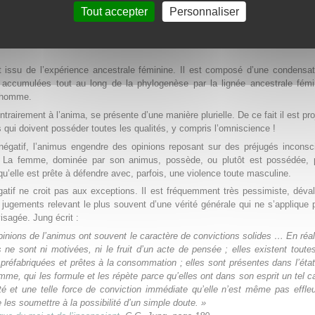
anifeste positivement lorsqu’elle est reconnue et intégrée. Elle devient un
Tout accepter
Personnaliser
lui confère le lien et la relation.
ions de l’animus chez la femme
t issu de l’expérience ancestrale féminine. Il est composé d’une condensa
 accumulées tout au long de la phylogenèse par la lignée ancestrale fémi
l’homme.
trairement à l’anima, se présente d’une manière plurielle. De ce fait il est pro
ui doivent posséder toutes les qualités, y compris l’omniscience !
négatif, l’animus engendre des opinions reposant sur des préjugés inconsc
i. La femme, dominée par son animus, possède, ou plutôt est possédée, 
qu’elle est prête à défendre avec, parfois, une violence toute masculine.
atif ne croit pas aux exceptions. Il est fréquemment très pessimiste, déval
jugements relevant le plus souvent d’une vérité générale qui ne s’applique 
isagée. Jung écrit :
pinions de l’animus ont souvent le caractère de convictions solides … En réal
 ne sont ni motivées, ni le fruit d’un acte de pensée ; elles existent toutes
réfabriquées et prêtes à la consommation ; elles sont présentes dans l’éta
mme, qui les formule et les répète parce qu’elles ont dans son esprit un tel c
ité et une telle force de conviction immédiate qu’elle n’est même pas effle
e les soumettre à la possibilité d’un simple doute. »