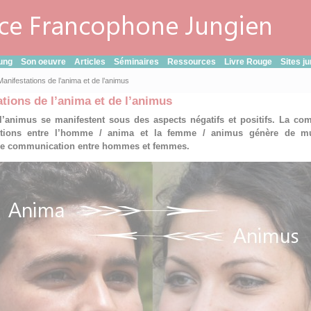
ung
Son oeuvre
Articles
Séminaires
Ressources
Livre Rouge
Sites j
Manifestations de l’anima et de l’animus
tions de l’anima et de l’animus
l’animus se manifestent sous des aspects négatifs et positifs. La com
ctions entre l’homme / anima et la femme / animus génère de mu
s de communication entre hommes et femmes.