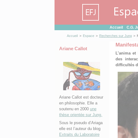
Panneau de gestion des cookies
Accueil
C.G. J
Accueil
>
Espace
>
Recherches sur Jung
>
Manifesta
Ariane Callot
L’anima et 
des intera
difficulté
Ariane Callot est docteur
en philosophie. Elle a
soutenu en 2000
une
thèse orientée sur Jung.
Sous le pseudo d’Ariaga
elle est l’auteur du blog
Extraits du Laboratoire