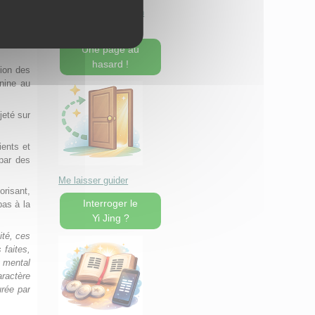
 éros du
Séminaire Le chemin
d'individuation
Une page au
hasard !
tion des
nine au
jeté sur
ients et
par des
Me laisser guider
orisant,
Interroger le
pas à la
Yi Jing ?
ité, ces
 faites,
t mental
aractère
urée par