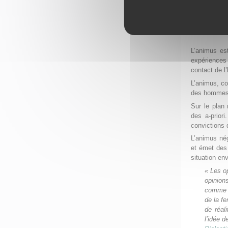
L’anima se m
conscient et 
Manifestat
L’animus es
expériences
contact de 
L’animus, con
des hommes q
Sur le plan 
des a-prior
convictions 
L’animus nég
et émet des 
situation env
« Les o
opinions
comme p
de la fe
de réal
l’idée d