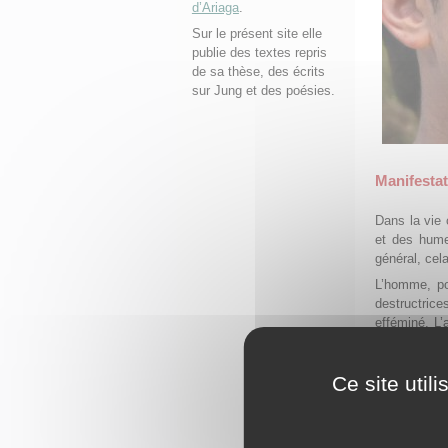
d’Ariaga
.
Sur le présent site elle
publie des textes repris
de sa thèse, des écrits
sur Jung et des poésies.
Manifesta
Dans la vie 
et des humeu
général, cel
L’homme, po
destructrice
efféminé. L’
philosophique
L’anima est
Ce site util
au moins le
rencontrera
attentes …