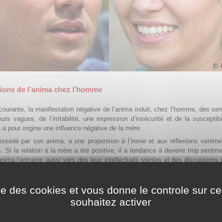
tions de l’anima chez l’homme
courante, la manifestation négative de l’anima induit, chez l’homme, des se
rs vagues, de l’irritabilité, une impression d’insécurité et de la susceptibi
a a pour origine une influence négative de la mère.
ssédé par son anima, a une propension à l’ironie et aux réflexions venime
s. Si la relation à la mère a été positive, il a tendance à devenir trop sentim
anima l’entraîne aussi vers des jeux intellectuels stériles et des discussions
s qui l’excluent de la vie réelle.
 “LA” femme dans l’homme, il va désirer conquérir une femme qui correspon
ise des cookies et vous donne le controle sur 
 croit-il, à l’image de la femme qu’il porte en lui. Dans la plupart des 
souhaitez activer
 de multiples déceptions, car aucune femme ne correspondra point par poin