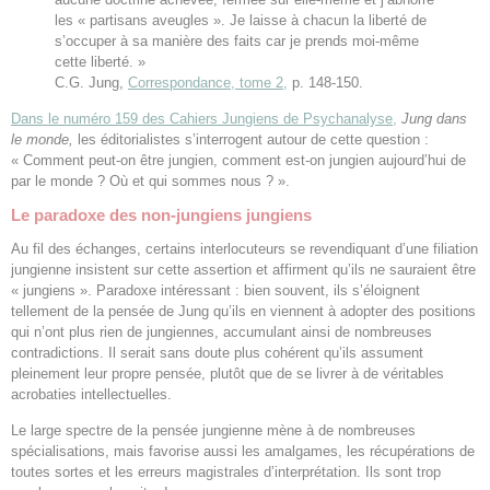
les « partisans aveugles ». Je laisse à chacun la liberté de
s’occuper à sa manière des faits car je prends moi-même
cette liberté. »
C.G. Jung,
Correspondance, tome 2,
p. 148-150.
Dans le numéro 159 des Cahiers Jungiens de Psychanalyse,
Jung dans
le monde,
les éditorialistes s’interrogent autour de cette question :
« Comment peut-on être jungien, comment est-on jungien aujourd’hui de
par le monde ? Où et qui sommes nous ? ».
Le paradoxe des non-jungiens jungiens
Au fil des échanges, certains interlocuteurs se revendiquant d’une filiation
jungienne insistent sur cette assertion et affirment qu’ils ne sauraient être
« jungiens ». Paradoxe intéressant : bien souvent, ils s’éloignent
tellement de la pensée de Jung qu’ils en viennent à adopter des positions
qui n’ont plus rien de jungiennes, accumulant ainsi de nombreuses
contradictions. Il serait sans doute plus cohérent qu’ils assument
pleinement leur propre pensée, plutôt que de se livrer à de véritables
acrobaties intellectuelles.
Le large spectre de la pensée jungienne mène à de nombreuses
spécialisations, mais favorise aussi les amalgames, les récupérations de
toutes sortes et les erreurs magistrales d’interprétation. Ils sont trop