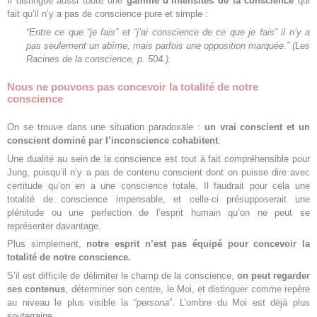
Il distingue aussi toute une
gamme d’intensités de la conscience
qui
fait qu’il n’y a pas de conscience pure et simple :
“Entre ce que “je fais” et “j’ai conscience de ce que je fais” il n’y a
pas seulement un abîme, mais parfois une opposition marquée.”
(Les
Racines de la conscience, p. 504.).
Nous ne pouvons pas concevoir la totalité de notre
conscience
On se trouve dans une situation paradoxale :
un vrai conscient et un
conscient dominé par l’inconscience cohabitent
.
Une dualité au sein de la conscience est tout à fait compréhensible pour
Jung, puisqu’il n’y a pas de contenu conscient dont on puisse dire avec
certitude qu’on en a une conscience totale. Il faudrait pour cela une
totalité de conscience impensable, et celle-ci présupposerait une
plénitude ou une perfection de l’esprit humain qu’on ne peut se
représenter davantage.
Plus simplement,
notre esprit n’est pas équipé pour concevoir la
totalité de notre conscience.
S’il est difficile de délimiter le champ de la conscience,
on peut regarder
ses contenus
, déterminer son centre, le Moi, et distinguer comme repère
au niveau le plus visible la “
persona
”. L’ombre du Moi est déjà plus
souterraine.