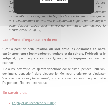
“
En dépit du caractère relativement inconnu et inconscient de ses
fondements, le moi est un facteur de conscience privilégié. Il est
même, sur le plan empirique, une acquisition de l’existence
individuelle. Il résulte, semble t-il, du choc du facteur somatique et
de l’environnement et, une fois établi comme sujet, il se développe à
partir d’autres chocs avec l’environnement aussi bien qu’avec le
monde intérieur.”
(p.17).
Les efforts d’organisation du moi
C’est à partir de cette
relation du Moi entre les domaines de notre
expérience, entre les mondes du dedans et du dehors, l’objectif et le
subjectif
, que Jung a établi ses
types psychologiques
, introverti et
extraverti.
Il a aussi déterminé les
quatre fonctions
conscientes (pensée, intuition,
sentiment, sensation) dont dispose le Moi pour s’orienter et s’adapter
“
dans le chaos des phénomènes
”, tout en conservant son intégrité contre
l’apport des éléments nouveaux.
En savoir plus
Le projet de recherche sur Jung