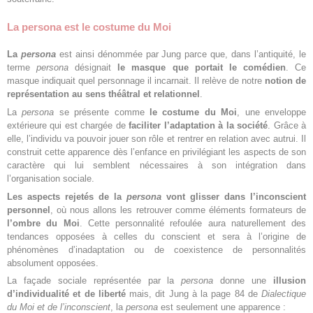
La persona est le costume du Moi
La
persona
est ainsi dénommée par Jung parce que, dans l’antiquité, le
terme
persona
désignait
le masque que portait le comédien
. Ce
masque indiquait quel personnage il incarnait. Il relève de notre
notion de
représentation au sens théâtral et relationnel
.
La
persona
se présente comme
le costume du Moi
, une enveloppe
extérieure qui est chargée de
faciliter l’adaptation à la société
. Grâce à
elle, l’individu va pouvoir jouer son rôle et rentrer en relation avec autrui. Il
construit cette apparence dès l’enfance en privilégiant les aspects de son
caractère qui lui semblent nécessaires à son intégration dans
l’organisation sociale.
Les aspects rejetés de la
persona
vont glisser dans l’inconscient
personnel
, où nous allons les retrouver comme éléments formateurs de
l’ombre du Moi
. Cette personnalité refoulée aura naturellement des
tendances opposées à celles du conscient et sera à l’origine de
phénomènes d’inadaptation ou de coexistence de personnalités
absolument opposées.
La façade sociale représentée par la
persona
donne une
illusion
d’individualité et de liberté
mais, dit Jung à la page 84 de
Dialectique
du Moi et de l’inconscient
, la
persona
est seulement une apparence :