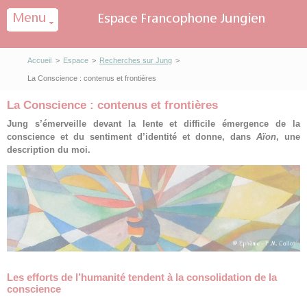
Panneau de gestion des cookies
Accueil
>
Espace
>
Recherches sur Jung
>
La Conscience : contenus et frontières
La Conscience : contenus et frontières
Jung s’émerveille devant la lente et difficile émergence de la
conscience et du sentiment d’identité et donne, dans
Aïon
, une
description du moi.
Les efforts de l’humanité tendent à la consolidation de la
conscience