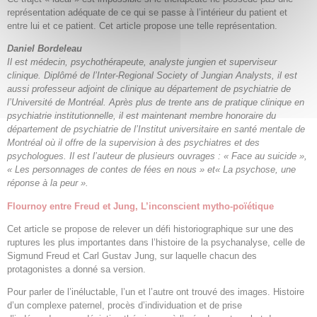
représentation adéquate de ce qui se passe à l’intérieur du patient et
entre lui et ce patient. Cet article propose une telle représentation.
Daniel Bordeleau
Il est médecin, psychothérapeute, analyste jungien et superviseur
clinique. Diplômé de l’Inter-Regional Society of Jungian Analysts, il est
aussi professeur adjoint de clinique au département de psychiatrie de
l’Université de Montréal. Après plus de trente ans de pratique clinique en
psychiatrie institutionnelle, il est maintenant membre honoraire du
département de psychiatrie de l’Institut universitaire en santé mentale de
Montréal où il offre de la supervision à des psychiatres et des
psychologues. Il est l’auteur de plusieurs ouvrages : « Face au suicide »,
« Les personnages de contes de fées en nous » et« La psychose, une
réponse à la peur ».
Flournoy entre Freud et Jung, L’inconscient mytho-poïétique
Cet article se propose de relever un défi historiographique sur une des
ruptures les plus importantes dans l’histoire de la psychanalyse, celle de
Sigmund Freud et Carl Gustav Jung, sur laquelle chacun des
protagonistes a donné sa version.
Pour parler de l’inéluctable, l’un et l’autre ont trouvé des images. Histoire
d’un complexe paternel, procès d’individuation et de prise