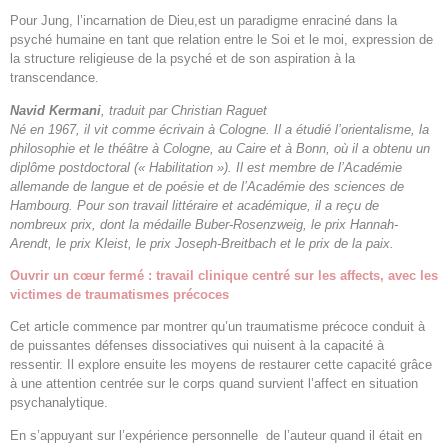
Pour Jung, l’incarnation de Dieu,est un paradigme enraciné dans la
psyché humaine en tant que relation entre le Soi et le moi, expression de
la structure religieuse de la psyché et de son aspiration à la
transcendance.
Navid Kermani
, traduit par Christian Raguet
Né en 1967, il vit comme écrivain à Cologne. Il a étudié l’orientalisme, la
philosophie et le théâtre à Cologne, au Caire et à Bonn, où il a obtenu un
diplôme postdoctoral (« Habilitation »). Il est membre de l’Académie
allemande de langue et de poésie et de l’Académie des sciences de
Hambourg. Pour son travail littéraire et académique, il a reçu de
nombreux prix, dont la médaille Buber-
Rosenzweig, le prix Hannah-
Arendt, le prix Kleist, le prix Joseph-Breitbach et le prix de la paix.
Ouvrir un cœur fermé : travail clinique centré sur les affects, avec les
victimes de traumatismes précoces
Cet article commence par montrer qu’un traumatisme précoce conduit à
de puissantes défenses dissociatives qui nuisent à la capacité à
ressentir. Il explore ensuite les moyens de restaurer cette capacité grâce
à une attention centrée sur le corps quand survient l’affect en situation
psychanalytique.
En s’appuyant sur l’expérience personnelle de l’auteur quand il était en