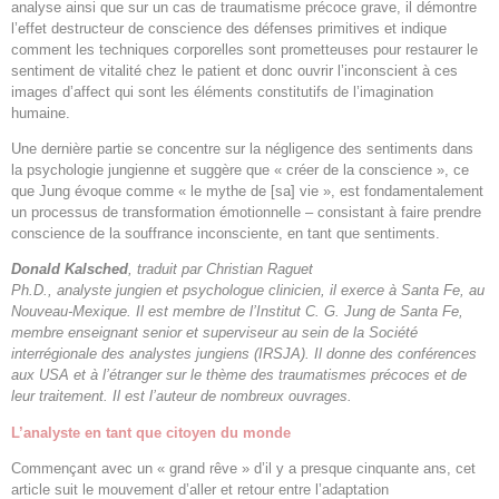
analyse ainsi que sur un cas de traumatisme précoce grave, il démontre
l’effet destructeur de conscience des défenses primitives et indique
comment les techniques corporelles sont prometteuses pour restaurer le
sentiment de vitalité chez le patient et donc ouvrir l’inconscient à ces
images d’affect qui sont les éléments constitutifs de l’imagination
humaine.
Une dernière partie se concentre sur la négligence des sentiments dans
la psychologie jungienne et suggère que « créer de la conscience », ce
que Jung évoque comme « le mythe de [sa] vie », est fondamentalement
un processus de transformation émotionnelle – consistant à faire
prendre
conscience
de la souffrance inconsciente, en tant que sentiments.
Donald Kalsched
, traduit par Christian Raguet
Ph.D., analyste jungien et psychologue clinicien, il exerce à Santa Fe, au
Nouveau-Mexique. Il est membre de l’Institut C. G. Jung de Santa Fe,
membre enseignant senior et superviseur au sein de la Société
interrégionale des analystes jungiens (IRSJA). Il donne des conférences
aux USA et à l’étranger sur le thème des traumatismes précoces et de
leur traitement. Il est l’auteur de nombreux ouvrages.
L’analyste en tant que citoyen du monde
Commençant avec un « grand rêve » d’il y a presque cinquante ans, cet
article suit le mouvement d’aller et retour entre l’adaptation