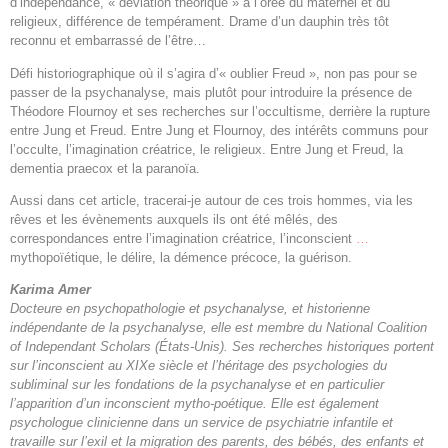
d’indépendance, « déviation théorique » à l’orée du maternel et du
religieux, différence de tempérament. Drame d’un dauphin très tôt
reconnu et embarrassé de l’être…
Défi historiographique où il s’agira d’« oublier Freud », non pas pour se
passer de la psychanalyse, mais plutôt pour introduire la présence de
Théodore Flournoy et ses recherches sur l’occultisme, derrière la rupture
entre Jung et Freud. Entre Jung et Flournoy, des intérêts communs pour
l’occulte, l’imagination créatrice, le religieux. Entre Jung et Freud, la
dementia praecox et la paranoïa.
Aussi dans cet article, tracerai-je autour de ces trois hommes, via les
rêves et les évènements auxquels ils ont été mêlés, des
correspondances entre l’imagination créatrice, l’inconscient
…
mythopoïétique, le délire, la démence précoce, la guérison.
Karima Amer
Docteure en psychopathologie et psychanalyse, et historienne
indépendante de la psychanalyse, elle est membre du National Coalition
of Independant Scholars (États-Unis). Ses recherches historiques portent
sur l’inconscient au XIXe siècle et l’héritage des psychologies du
subliminal sur les fondations de la psychanalyse et en particulier
l’apparition d’un inconscient mytho-poétique. Elle est également
psychologue clinicienne dans un service de psychiatrie infantile et
travaille sur l’exil et la migration des parents, des bébés, des enfants et