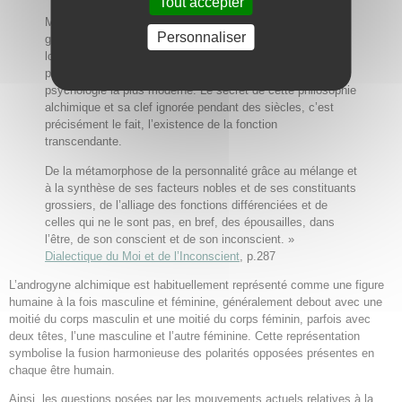
Tout accepter
Mais, l’alchimie a aussi un côté vie de l’esprit qu’il faut se
Personnaliser
garder de sous-estimer. Un côté psychologique dont on est
loin d’avoir tiré tout ce qu’il y a à en tirer. Il existait une
philosophie alchimique, précurseur titubant de la
psychologie la plus moderne. Le secret de cette philosophie
alchimique et sa clef ignorée pendant des siècles, c’est
précisément le fait, l’existence de la fonction
transcendante.
De la métamorphose de la personnalité grâce au mélange et
à la synthèse de ses facteurs nobles et de ses constituants
grossiers, de l’alliage des fonctions différenciées et de
celles qui ne le sont pas, en bref, des épousailles, dans
l’être, de son conscient et de son inconscient. »
Dialectique du Moi et de l’Inconscient
, p.287
L’androgyne alchimique est habituellement représenté comme une figure
humaine à la fois masculine et féminine, généralement debout avec une
moitié du corps masculin et une moitié du corps féminin, parfois avec
deux têtes, l’une masculine et l’autre féminine. Cette représentation
symbolise la fusion harmonieuse des polarités opposées présentes en
chaque être humain.
Ainsi, les questions posées par les mouvements actuels relatives à la