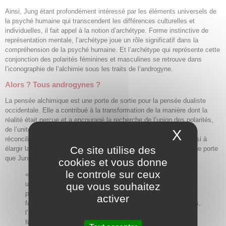
Ainsi, Jung étant profondément intéressé par les éléments universels de
la psyché humaine qui transcendent les différences culturelles et
individuelles, il fait appel à la notion d’archétype. Forme instinctive de
représentation mentale, l’archétype joue un rôle significatif dans la
compréhension de la psyché humaine. Et l’archétype qui représente cette
conjonction des polarités féminines et masculines se retrouve dans
l’iconographie de l’alchimie sous les traits de l’androgyne.
Alors ? Tous androgynes ?
La pensée alchimique est une porte de sortie pour la pensée dualiste
occidentale. Elle a contribué à la transformation de la manière dont la
réalité était perçue et a encouragé la recherche de l’union des polarités,
de l’unité, de l’intégration en offrant une voie pour explorer leur
X
Masque
réconciliation vers la transcendance des opposés, contribuant ainsi à
Ce site utilise des
élargir la compréhension de la réalité et de la psyché humaine. Une porte
que Jung n’hésite pas à ouvrir :
cookies et vous donne
le controle sur ceux
« Il nous apparaît aujourd’hui avec évidence que ce serait
une impardonnable erreur de ne voir, dans le courant de
que vous souhaitez
pensée alchimique, comme cela a été trop facilement le
activer
fait, que des opérations de cornues et de fourneaux. Certes,
l’alchimie a aussi ce côté et c’est dans cet aspect qu’elle
fût les débuts tâtonnants de la chimie exacte.