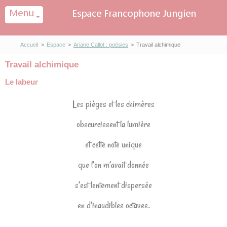
Panneau de gestion des cookies
Accueil
>
Espace
>
Ariane Callot : poésies
>
Travail alchimique
Travail alchimique
Le labeur
Les pièges et les chimères
obscurcissent la lumière
et cette note unique
que l’on m’avait donnée
s’est lentement dispersée
en d’inaudibles octaves.