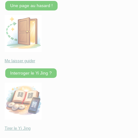
Une page au hasard !
Me laisser guider
Interroger le Yi Jing ?
Tirer le Yi Jing