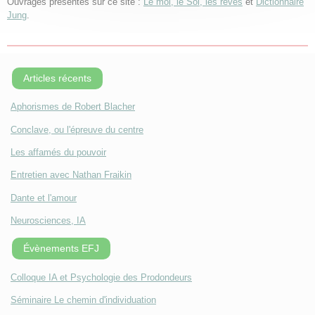
Ouvrages présentés sur ce site :
Le moi, le Soi, les rêves
et
Dictionnaire
Jung
.
Articles récents
Aphorismes de Robert Blacher
Conclave, ou l'épreuve du centre
Les affamés du pouvoir
Entretien avec Nathan Fraikin
Dante et l'amour
Neurosciences, IA
Évènements EFJ
Colloque IA et Psychologie des Prodondeurs
Séminaire Le chemin d'individuation