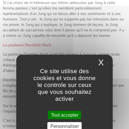
Si j’ai choisi de m’intéresser aux lettres adressées par Jung à cette
femme pasteur c’est qu’elles me semblent particulièrement
représentatives d’un Jung qui se laisse aller à ses sentiments et à ses
humeurs. Tout y est : le Jung qui ne supporte pas les intrusions dans sa
vie privée, le Jung qui s’explique, le Jung donneur de leçons, le Jung
accablant de sarcasmes celui dont il pense qu’il ne le comprend pas. Il y
a même un Jung capable de ressentir qu’il a dépassé les bornes.
La pasteure Dorothée Hoch
La pasteure Dorothée Hoch avait fait parvenir à Jung un compte rendu
critique de
Réponse à Job
qu’elle avait publié dans une revue de
X
Masque
théologie. Dans la lettre jointe elle avait exprimé un certain nombre
Ce site utilise des
d’idées d’ordre psychologique et théologique.
cookies et vous donne
Dorothée Hoch parlait de la possibilité que
Réponse à Job
puisse
le controle sur ceux
s’expliquer « par la psychologie personnelle de l’auteur « qui, en tant que
que vous souhaitez
fils de pasteur, souffrirait d’un complexe paternel engendrant un
ressentiment envers un « Dieu Père ». (cf.p.125)
activer
Sur le plan théologique, elle lui reprochait, entre autres, de minimiser
l’importance du diable.
Tout accepter
C’est à partir de ce premier envoi que va s’instaurer un échange qui
Personnaliser
m’interroge.