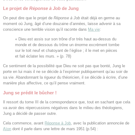
Le projet de
Réponse à Job
de Jung
On peut dire que le projet de
Réponse à Job
était déjà en germe au
moment où Jung, âgé d’une douzaine d’années, laisse advenir à sa
conscience une terrible vision qu’il raconte dans
Ma vie
:
« Dieu est assis sur son trône d’or très haut au-dessus du
monde et de dessous du trône un énorme excrément tombe
sur le toit neuf et chatoyant de l’église ; il le met en pièces
et fait éclater les murs. » (p. 78)
Ce sentiment de la possibilité que Dieu ne soit pas que bonté, Jung le
porte en lui mais il ne se décide à l’exprimer publiquement qu’au soir de
sa vie. Abandonnant la rigueur du théoricien, il se décide à écrire, d’une
manière plus affective, ce qu’il pense vraiment.
Jung se prédit le bûcher !
Il ressort du tome III de la correspondance que, tout en sachant que cela
va avoir des répercussions négatives dans le milieu des théologiens,
Jung a décidé de passer outre.
Cela commence, avant
Réponse à Job
, avec la publication annoncée de
Aïon
dont il parle dans une lettre de mars 1951 (p.54) :