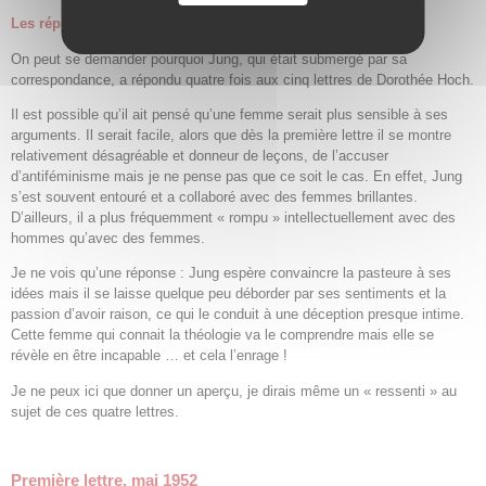
Les réponses de Jung aux lettres de la pasteure
On peut se demander pourquoi Jung, qui était submergé par sa
correspondance, a répondu quatre fois aux cinq lettres de Dorothée Hoch.
Il est possible qu’il ait pensé qu’une femme serait plus sensible à ses
arguments. Il serait facile, alors que dès la première lettre il se montre
relativement désagréable et donneur de leçons, de l’accuser
d’antiféminisme mais je ne pense pas que ce soit le cas. En effet, Jung
s’est souvent entouré et a collaboré avec des femmes brillantes.
D’ailleurs, il a plus fréquemment « rompu » intellectuellement avec des
hommes qu’avec des femmes.
Je ne vois qu’une réponse : Jung espère convaincre la pasteure à ses
idées mais il se laisse quelque peu déborder par ses sentiments et la
passion d’avoir raison, ce qui le conduit à une déception presque intime.
Cette femme qui connait la théologie va le comprendre mais elle se
révèle en être incapable … et cela l’enrage !
Je ne peux ici que donner un aperçu, je dirais même un « ressenti » au
sujet de ces quatre lettres.
Première lettre, mai 1952