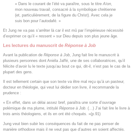
« Dans le courant de l’été va paraître, sous le titre
Aïon
,
mon nouveau travail, consacré à la symbolique chrétienne
(et, particulièrement, de la figure du Christ). Avec cela je
suis bon pour l’autodafé. »
Et Jung ne va pas s’arrêter là car il est mû par l’impérieuse nécessité
d’exprimer ce qu’il « ressent » sur Dieu depuis son plus jeune âge.
Les lectures du manuscrit de
Réponse à Job
Avant la publication de
Réponse à Job
, Jung fait lire le manuscrit à
plusieurs personnes dont Aniéla Jaffé, une de ses collaboratrices, qu’il
félicite d’avoir lu le texte jusqu’au bout ce qui, dit-il, n’est pas le cas de la
plupart des gens.
Il est tellement certain que son texte va être mal reçu qu’à un pasteur,
docteur en théologie, qui veut lui dédier son livre, il recommande la
prudence :
« En effet, dans un délai assez bref, paraîtra une sorte d’ouvrage
polémique de ma plume, intitulé
Réponse à Job
. (…) J’ai fait lire le livre à
trois amis théologiens, et ils en ont été choqués. »(p.91)
Jung veut bien subir les conséquences du fait de ne pas penser de
manière orthodoxe mais il ne veut pas que d’autres en soient affectés.