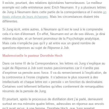
Il existe, pourtant, des relations épistolaires harmonieuses. Le meilleur
exemple est celle entretenue avec Erich Neumann. Il y a plusieurs lettres
de Jung à Neumann dans cette partie de la correspondance et il existe
un
épais volume de leurs échanges
.
Mais les circonstances étaient très
différentes.
Si Jung écrit, entre autres, à Neumann qu’il est le seul à le comprendre
cela n’a rien d’étonnant. En effet, Neumann est un de ses élèves, je dirai
même disciple, et un fervent promoteur de la Psychologie analytique.
Mais cela n’empêche pas qu’il y ait entre eux un grand nombre de
questions-réponses au sujet de
Réponse à Job
.
Mademoiselle le pasteur Dorothée Hoch
Dans ce tome III de la
Correspondance,
les lettres où Jung s’explique au
sujet de
Réponse à Job
sont toutes passionnantes car il n’arrête pas
d’exprimer sa pensée avec force. Il va du remerciement à l’explication, de
la controverse à l’ironie cinglante. Il s’adresse le plus souvent à des
intellectuels et chaque lettre est « pensée » en fonction du destinataire.
Certaines sont tellement brillantes qu’elles contiennent de remarquables
résumés de la pensée de Jung.
Et pourtant, après le processus de distillation dont j’ai parlé, demeurent
surtout en ma mémoire quatre lettres, adressées en réponse aux envois
qu’il avait reçus, à une femme, Dorothée Hoch, que Jung appelait