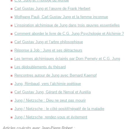
C.G. Jung et l’Horloge du Monde
Carl Gustav Jung et l’œuvre de Frank Herbert
Wolfgang Pauli, Carl Gustav Jung et la femme inconnue
L’inspiration alchimique de Jung dans trois œuvres essentielles
Comment aborder le livre de C.G. Jung Psychologie et Alchimie ?
Carl Gustav Jung et l’arbre philosophique
Réponse à Job : Jung et ses détracteurs
Les termes alchimiques éclairés par Dom Pernety et C.G. Jung
Les dédoublements du thésard
Rencontres autour de Jung avec Bernard Kaempf
Jung, Rimbaud, vers l’alchimie poétique
Carl Gustav Jung, Gérard de Nerval et Aurélia
Jung / Nietzsche : Dieu ne peut pas mourir
Jung / Nietzsche : le côté positif/négatif de la maladie
Jung / Nietzsche, rendez-vous et évitement
Articles co-écrits avec Jean-Pierre Robert :