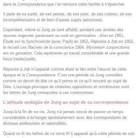
dans la
Correspondance
que l’on retrouve cette facilité à s’épancher.
Il parle de sa santé, de ses peines, de ses joies, de ses colères, de ses
incompréhensions et de bien d’autres sujets personnels.
Cependant, même si Jung se sent affaibli, pendant ces années des
œuvres majeures paraissent ou sont en germination :
Aïon
en 1951,
Étude sur
la Synchronicité
(avec Pauli) en 1952
,
Réponse à Job
en 1952
,
le recueil
Les Racines de la conscience
1954.
Mysterium conjonctionis
est en gestation. Cela représente un travail considérable et une grande
force intellectuelle.
Réponse à Job
m’apparait comme étant le lien entre l’œuvre de cette
époque et la
Correspondance.
C’est une période où Jung considère
comme un devoir de dire ce qu’il pense et ce qu’il ressent au sujet de
Dieu. L’ouvrage provoque de violentes oppositions et nombreuses sont
les lettres de Jung consacrées à ces controverses.
L’attitude ambigüe de Jung au sujet de sa correspondance
Jusqu’à la fin de sa vie, Jung n’a jamais cessé de passer un temps
considérable à échanger épistolairement avec des correspondants de
diverses professions et nationalités.
Quand on lit les lettres de ce tome III il apparait qu’à cette période de son