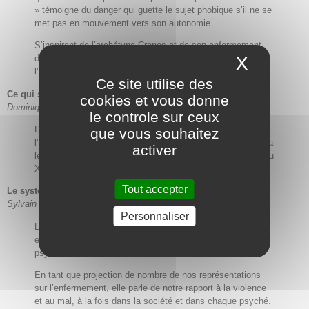
» témoigne du danger qui guette le sujet phobique s’il ne se
met pas en mouvement vers son autonomie.
S’inspirant de l’archétype Cronos et de son enfermement
X
Masque
dans le Tartare, l’auteure revisite le confinement actuel et
l’impact qu’il peut avoir sur certains sujets phobiques.
Ce site utilise des
Ce qui semblait mièvre – mis au rancard.
Sans intérêt ?
cookies et vous donne
Dominique Guilbault
le controle sur ceux
Déambulation en cette période de confinement, en
que vous souhaitez
l’absence cruelle de la présence charnelle des patients, à la
activer
lecture de L’Amour peintre. L’imagerie érotique en France au
XVIIIe siècle, de Guillaume Faroult.
Tout accepter
Le système carcéral français, allégorie de nos enfermements
Sylvain Lhuissier
Personnaliser
La prison en tant qu’institution est mal connue. Pourtant,
elle constitue à l’échelle sociale un étonnant miroir de nos
psychismes individuels.
En tant que projection de nombre de nos représentations
sur l’enfermement, elle parle de notre rapport à la violence
et au mal, à la fois dans la société et dans chaque psyché.