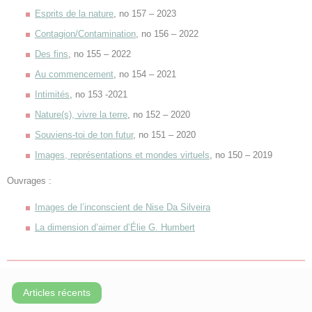
Esprits de la nature
, no 157 – 2023
Contagion/Contamination
, no 156 – 2022
Des fins
, no 155 – 2022
Au commencement
, no 154 – 2021
Intimités
, no 153 -2021
Nature(s), vivre la terre
, no 152 – 2020
Souviens-toi de ton futur
, no 151 – 2020
Images, représentations et mondes virtuels
, no 150 – 2019
Ouvrages :
Images de l’inconscient de Nise Da Silveira
La dimension d’aimer d’Élie G. Humbert
Articles récents