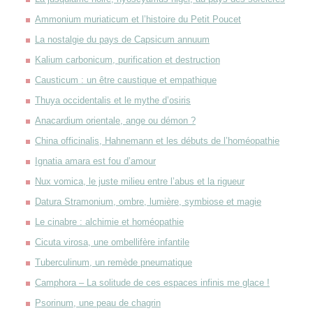
Ammonium muriaticum et l’histoire du Petit Poucet
La nostalgie du pays de Capsicum annuum
Kalium carbonicum, purification et destruction
Causticum : un être caustique et empathique
Thuya occidentalis et le mythe d’osiris
Anacardium orientale, ange ou démon ?
China officinalis, Hahnemann et les débuts de l’homéopathie
Ignatia amara est fou d’amour
Nux vomica, le juste milieu entre l’abus et la rigueur
Datura Stramonium, ombre, lumière, symbiose et magie
Le cinabre : alchimie et homéopathie
Cicuta virosa, une ombellifère infantile
Tuberculinum, un remède pneumatique
Camphora – La solitude de ces espaces infinis me glace !
Psorinum, une peau de chagrin