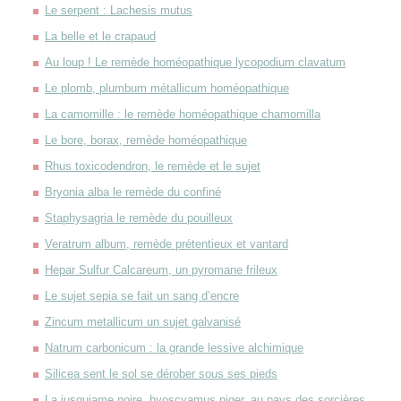
Le serpent : Lachesis mutus
La belle et le crapaud
Au loup ! Le remède homéopathique lycopodium clavatum
Le plomb, plumbum métallicum homéopathique
La camomille : le remède homéopathique chamomilla
Le bore, borax, remède homéopathique
Rhus toxicodendron, le remède et le sujet
Bryonia alba le remède du confiné
Staphysagria le remède du pouilleux
Veratrum album, remède prétentieux et vantard
Hepar Sulfur Calcareum, un pyromane frileux
Le sujet sepia se fait un sang d’encre
Zincum metallicum un sujet galvanisé
Natrum carbonicum : la grande lessive alchimique
Silicea sent le sol se dérober sous ses pieds
La jusquiame noire, hyoscyamus niger, au pays des sorcières