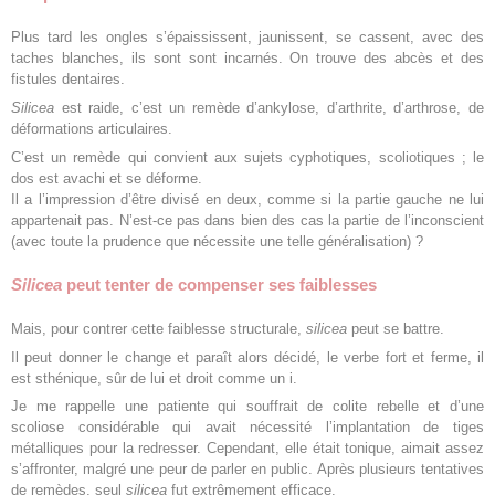
Plus tard les ongles s’épaississent, jaunissent, se cassent, avec des
taches blanches, ils sont sont incarnés. On trouve des abcès et des
fistules dentaires.
Silicea
est raide, c’est un remède d’ankylose, d’arthrite, d’arthrose, de
déformations articulaires.
C’est un remède qui convient aux sujets cyphotiques, scoliotiques ; le
dos est avachi et se déforme.
Il a l’impression d’être divisé en deux, comme si la partie gauche ne lui
appartenait pas. N’est-ce pas dans bien des cas la partie de l’inconscient
(avec toute la prudence que nécessite une telle généralisation) ?
Silicea
peut tenter de compenser ses faiblesses
Mais, pour contrer cette faiblesse structurale,
silicea
peut se battre.
Il peut donner le change et paraît alors décidé, le verbe fort et ferme, il
est sthénique, sûr de lui et droit comme un i.
Je me rappelle une patiente qui souffrait de colite rebelle et d’une
scoliose considérable qui avait nécessité l’implantation de tiges
métalliques pour la redresser. Cependant, elle était tonique, aimait assez
s’affronter, malgré une peur de parler en public. Après plusieurs tentatives
de remèdes, seul
silicea
fut extrêmement efficace.