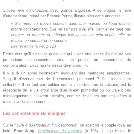
Silicea
rêve d’inondation, avec grande angoisse. A ce propos, le rêve
d’une patiente, relaté par Etienne Perrot, illustre bien cette angoisse :
« Ma mère se trouve souvent dans une maison où l’eau monte,
monte constamment. Elle ne sait pas d’où elle vient et ne peut pas
enrayer sa montée et, chaque fois qu’elle va périr noyée, elle se
réveille en sursaut et en sueur ».
Les rêves de la vie
. p 123
Perrot écrit qu’il s’agit de quelqu’un qui « doit être assez éloigné de ses
profondeurs inconscientes, alors se produit un phénomène de
compensation. L’eau monte en raz-de-marée… ».
Il y a là un appel inconscient évoquant des mémoires angoissantes.
S’agit-il d’événements de l’inconscient personnel ? De l’inconscient
collectif ? Il ne faut pas oublier que la silice (comme le calcaire) est le
réceptacle de la vie grouillante d’un océan primordial où pullulaient ces
microorganismes souvent spiculés, comme de petites armures prêtes à
résister à l’environnement.
Les connotations alchimiques
Sur le figure 4 du
Rosarium Philosophorum
, on aperçoit le couple royal au
bain.
Pour Jung,
Psychologie du transfert
(p 103), le liquide est le