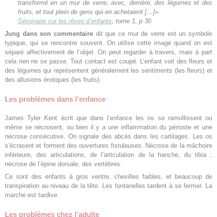
transformé en un mur de verre, avec, derrière, des légumes et des
fruits, et tout plein de gens qui en achetaient […]».
Séminaire sur les rêves d’enfants
,
t
ome 1, p 30
Jung dans son commentaire
dit que ce mur de verre est un symbole
typique, qui se rencontre souvent. On utilise cette image quand on est
séparé affectivement de l’objet. On peut regarder à travers, mais à part
cela rien ne se passe. Tout contact est coupé. L’enfant voit des fleurs et
des légumes qui représentent généralement les sentiments (les fleurs) et
des allusions érotiques (les fruits).
Les problèmes dans l’enfance
James Tyler Kent écrit que dans l’enfance les os se ramollissent ou
même se nécrosent, ou bien il y a une inflammation du périoste et une
nécrose consécutive. On signale des abcès dans les cartilages. Les os
s’écrasent et forment des ouvertures fistuleuses. Nécrose de la mâchoire
inférieure, des articulations, de l’articulation de la hanche, du tibia ;
nécrose de l’épine dorsale, des vertèbres.
Ce sont des enfants à gros ventre, chevilles faibles, et beaucoup de
transpiration au niveau de la tête. Les fontanelles tardent à se fermer. La
marche est tardive.
Les problèmes chez l’adulte