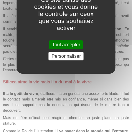
hypersensible à l’environnement, au bruit. Il n’aime pas être touché, il est
cookies et vous donne
taciturne, ne supporte pas qu’on lui parle.
le controle sur ceux
Il a énormément de scrupules à propos de détails, comme s’il avait
que vous souhaitez
commis le plus grand forfait.
activer
Il semble peu réceptif au regard de l’autre du fait de sa
discrétion
. En
réalité, derrière le masque qui le tient à distance de l’autre il est fort
touché par ce que pense son entourage et risque de s’effondrer
Tout accepter
secrètement s’il en est ignoré. Son caractère un peu distant ne l’empêche
pas d’être sensible, voire même hypersensible à
l’opinion
des autres
.
Personnaliser
Certes souvent cet être soigneux et consciencieux est effacé et n’est pas
le plus bavard, mais il s’intéresse à son environnement et à ceux qui
l’entourent.
Silicea aime la vie mais il a du mal à la vivre
Il a le goût de vivre
, d’ailleurs il a en général une assez forte libido. Il fuit
le contact mais aimerait être mis en confiance, même si dans bien des
cas il ne supporte pas la consolation qui risque de le mettre trop à
découvert.
Mais cet être délicat peut réagir et chercher sa juste place, sa juste
stature.
Comme le Roi de l’illustration,
il va nager dans le monde qui l’entoure,