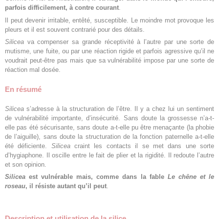
parfois difficilement, à contre courant
.
Il peut devenir irritable, entêté, susceptible. Le moindre mot provoque les
pleurs et il est souvent contrarié pour des détails.
Silicea
va compenser sa grande réceptivité à l’autre par une sorte de
mutisme, une fuite, ou par une réaction rigide et parfois agressive qu’il ne
voudrait peut-être pas mais que sa vulnérabilité impose par une sorte de
réaction mal dosée.
En résumé
Silicea
s’adresse à la structuration de l’être. Il y a chez lui un sentiment
de vulnérabilité importante, d’insécurité. Sans doute la grossesse n’a-t-
elle pas été sécurisante, sans doute a-t-elle pu être menaçante (la phobie
de l’aiguille), sans doute la structuration de la fonction paternelle a-t-elle
été déficiente.
Silicea
craint les contacts il se met dans une sorte
d’hygiaphone. Il oscille entre le fait de plier et la rigidité. Il redoute l’autre
et son opinion.
Silicea
est vulnérable mais, comme dans la fable
Le chêne et le
roseau
, il résiste autant qu’il peut
.
Description et utilisation de la silice