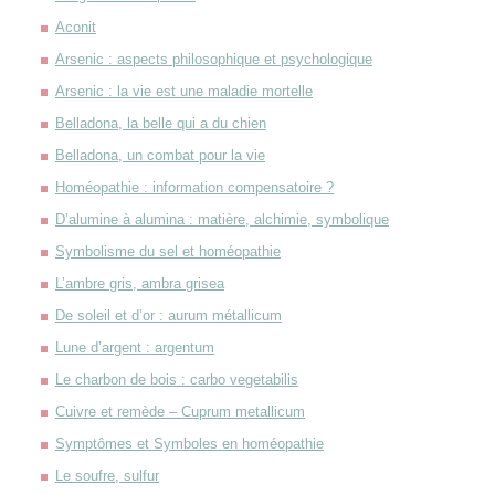
Aconit
Arsenic : aspects philosophique et psychologique
Arsenic : la vie est une maladie mortelle
Belladona, la belle qui a du chien
Belladona, un combat pour la vie
Homéopathie : information compensatoire ?
D’alumine à alumina : matière, alchimie, symbolique
Symbolisme du sel et homéopathie
L’ambre gris, ambra grisea
De soleil et d’or : aurum métallicum
Lune d’argent : argentum
Le charbon de bois : carbo vegetabilis
Cuivre et remède – Cuprum metallicum
Symptômes et Symboles en homéopathie
Le soufre, sulfur