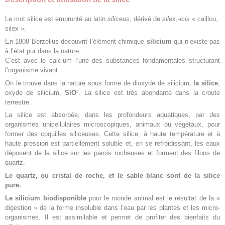
Le mot silice est emprunté au latin
siliceus,
dérivé de
silex
,-
icis
« caillou,
silex ».
En 1808 Berzelius découvrit l’élément chimique
silicium
qui n’existe pas
à l’état pur dans la nature.
C’est avec le calcium l’une des substances fondamentales structurant
l’organisme vivant.
On le trouve dans la nature sous forme de dioxyde de silicium,
la silice
,
oxyde de silicium,
SiO
². La silice est très abondante dans la croute
terrestre.
La silice est absorbée, dans les profondeurs aquatiques, par des
organismes unicellulaires microscopiques, animaux ou végétaux, pour
former des coquilles siliceuses. Cette silice, à haute température et à
haute pression est partiellement soluble et, en se refroidissant, les eaux
déposent de la silice sur les parois rocheuses et forment des filons de
quartz.
Le quartz, ou cristal de roche, et le sable blanc sont de la silice
pure.
Le silicium biodisponible
pour le monde animal est le résultat de la «
digestion » de la forme insoluble dans l’eau par les plantes et les micro-
organismes. Il est assimilable et permet de profiter des bienfaits du