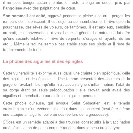
il ne peut bouger aucun membre et reste allongé en sueur,
pris par
l’angoisse
avec des palpitations de cœur.
Son sommeil est agité
, aggravé pendant la pleine lune où il perçoit les
rumeurs de l’inconscient. Il est sujet au somnambulisme. Il rêve qu’on le
pourchasse, des rêves de voleurs, de fantômes. Il est
anxieux,
sensible
au bruit, les conversations à voix haute le gênent. La nature ne lui offre
qu’une sécurité relative : il rêve de serpents, d’orages effrayants, de feu
etc… Même le sol ne semble pas stable sous ses pieds et il rêve de
tremblements de terre.
La phobie des aiguilles et des épingles
Cette vulnérabilité s’exprime aussi dans une crainte bien spécifique, celle
des aiguilles et des épingles : Une femme présentait des douleurs de la
gorge en avalant, bien qu’elle
n’ait
aucun signe d’inflammation, l’état de
sa gorge étant sa seule préoccupation ; elle croyait avoir avalé des
aiguilles et cherchait autour d’elle les aiguilles perdues.
Cette phobie curieuse, qui évoque Saint Sébastien, est le témoin
vraisemblable d’un événement enfoui dans l’inconscient (peut-être même
une attaque à l’aiguille réelle ou désirée lors de la grossesse).
Silicea
est un remède adapté à des troubles consécutifs à la vaccination
ou à l’élimination de petits corps étrangers dans la peau ou le larynx.