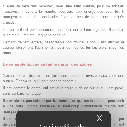
Silicea
va faire des réserves, avec une faim canine, pour se fortifier.
Toutefois, il évitera la viande, peut-être trop énergétique pour lui. Il
mangera surtout des sandwichs froids et peu de gros plats cuisinés
chauds.
En réalité il est obstiné comme un cristal dur et bien organisé. Il semble
plier, mais il résiste jusqu’à la cassure.
L’enfant devient entêté, désagréable, courroucé, sinon il est discret et
courbe facilement l’échine. Sa peur de l’échec lui fait alors raser les
murs.
Le sensible
Silicea
se fait le miroir des autres
Silicea
semble
docile
. Il se fait discret, comme invisible aux yeux des
autres. C’est ainsi qu’il peut passer inaperçu.
Il est comme le cristal qui prend la couleur de ce sur quoi il est posé,
sans se faire remarquer.
Il semble ne pas exister par lui même, ce qui est faux
car il peut avoir
a une forte volonté intérieure et beaucoup d’obstination malgré son
manque de tonus.
X
Masque
Il est d’une grande sensibilité, mais il ne la montre pas trop, par
délicatesse, ou plutôt par crainte de se faire remarquer. Il est
Ce site utilise des