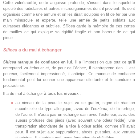
Cette vulnérabilité, cette angoisse profonde, s
‘inscrit
dans le squelette
spiculé des radiolaires et autres microorganismes dont il provient. Ils sont
organisés comme une armure et on les dirait sculptés en fil de fer par une
main minuscule et experte, telle une armée de petits soldats aux
cuirasses élégantes et subtiles.
Silicea
garde la mémoire de ces cottes
de mailles ce qui explique sa rigidité fragile et son horreur de ce qui
pique.
Silicea
a du mal à échanger
Silicea
manque de confiance en lui.
Il a l’impression que tout ce qu’il
entreprend va échouer et, de peur de l’échec, il n’entreprend rien. Il est
peureux, facilement impressionné, il anticipe. Ce manque de confiance
fondamental peut lui donner une apparence dilettante et le conduire à
procrastiner.
Il a du mal à échanger
à tous les niveaux
:
au niveau de la peau le sujet va se gratter, signe de réaction
superficielle de type allergique, avec de l’eczéma, de l’intertrigo,
de l’acné. Il n’aura pas un échange sain avec l’extérieur, avec des
sueurs profuses des pieds (avec souvent une odeur fétide), une
transpiration abondante de la tête à odeur acide, comme s’il avait
peur. Il est sujet aux suppurations, abcès, pustules, aux verrues
plantaires. Il cicatrise mal, avec formation de chéloïdes.