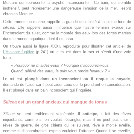
Mercure qui représente la psyché inconsciente. Ce bain, qui semble
inoffensif, peut représenter une dangereuse invasion de la mer, l’esprit
chtonien Mercure.
Cette immersion marine rappelle la grande sensibilité à la pleine lune de
silicea.
Elle rappelle aussi l’influence que l’astre féminin exerce sur
l’inconscient du sujet, comme la montée des eaux lors des fortes marées
dans le monde aquatique dont il est issu.
On trouve aussi la figure XXXI, reproduite pour illustrer cet article, de
L’Atalante fugitive
(p 241) où le roi est dans la mer et s’écrit d’une voix
forte :
« Pourquoi ne m’aidez-vous ? Pourquoi n’accourez-vous,
Quand, délivré des eaux, je puis vous rendre heureux ? »
Le roi est
plongé dans un inconscient où il risque la noyade
,
demande de l’aide car il peut aider ceux qui le prendront en considération.
Il est plongé dans un bain inconscient qui l’inquiète.
Silicea
est un grand anxieux qui manque de tonus
Silicea
se sent terriblement vulnérable.
Il anticipe,
il fait des rêves
inquiétants, comme si on voulait l’étrangler, mais il ne peut pas crier :
rêves de guerre, de gros chiens qui le suivent, rêve à moitié éveillé,
comme si d’innombrables esprits voulaient l’attraper. Quand il se réveille,