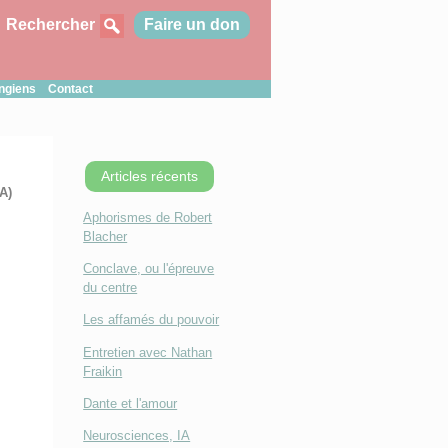
Rechercher
Faire un don
ungiens
Contact
Articles récents
A)
Aphorismes de Robert
Blacher
Conclave, ou l'épreuve
du centre
Les affamés du pouvoir
Entretien avec Nathan
Fraikin
Dante et l'amour
Neurosciences, IA