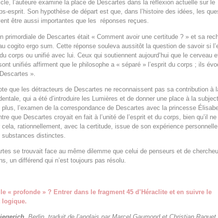
icle, l’auteure examine la place de Descartes dans la réflexion actuelle sur le
s-esprit. Son hypothèse de départ est que, dans l’histoire des idées, les que
ent être aussi importantes que les réponses reçues.
ion primordiale de Descartes était « Comment avoir une certitude ? » et sa rec
 au cogito ergo sum. Cette réponse souleva aussitôt la question de savoir si l’e
 du corps ou unifié avec lui. Ceux qui soutiennent aujourd’hui que le cerveau e
sont unifiés affirment que le philosophe a « séparé » l’esprit du corps ; ils év
e Descartes ».
note que les détracteurs de Descartes ne reconnaissent pas sa contribution à l
entale, qui a été d’introduire les Lumières et de donner une place à la subject
plus, l’examen de la correspondance de Descartes avec la princesse Élisab
e que Descartes croyait en fait à l’unité de l’esprit et du corps, bien qu’il ne
r cela, rationnellement, avec la certitude, issue de son expérience personnelle,
e substances distinctes.
artes se trouvait face au même dilemme que celui de penseurs et de cherche
s, un différend qui n’est toujours pas résolu.
le « profonde » ? Entrer dans le fragment 45 d’Héraclite et en suivre le
logique.
iegerich
,
Berlin, traduit de l’angl
ais par Marcel Gaumond et Christian Raguet