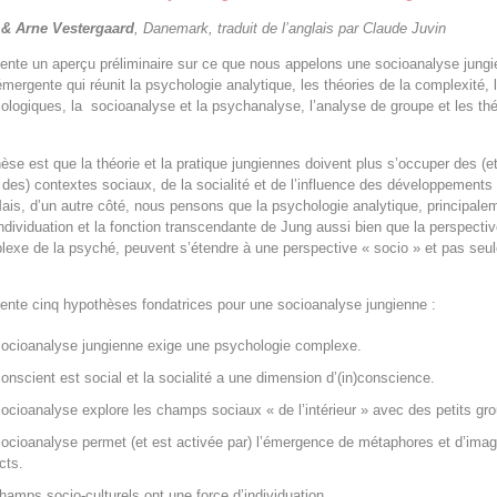
 & Arne Vestergaard
, Danemark, traduit de l’anglais par Claude Juvin
ésente un aperçu préliminaire sur ce que nous appelons une socioanalyse jung
émergente qui réunit la psychologie analytique, les théories de la complexité, 
iologiques, la socioanalyse et la psychanalyse, l’analyse de groupe et les th
èse est que la théorie et la pratique jungiennes doivent plus s’occuper des (e
r des) contextes sociaux, de la socialité et de l’influence des développements
ais, d’un autre côté, nous pensons que la psychologie analytique, principalem
’individuation et la fonction transcendante de Jung aussi bien que la perspecti
lexe de la psyché, peuvent s’étendre à une perspective « socio » et pas seu
ésente cinq hypothèses fondatrices pour une socioanalyse jungienne :
ocioanalyse jungienne exige une psychologie complexe.
)conscient est social et la socialité a une dimension d’(in)conscience.
ocioanalyse explore les champs sociaux « de l’intérieur » avec des petits gr
ocioanalyse permet (et est activée par) l’émergence de métaphores et d’ima
cts.
hamps socio-culturels ont une force d’individuation.