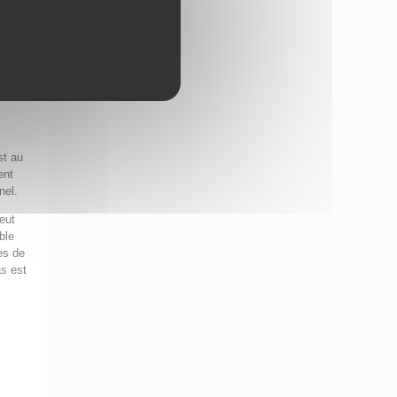
pe,
st au
ent
nel.
eut
ble
es de
as est