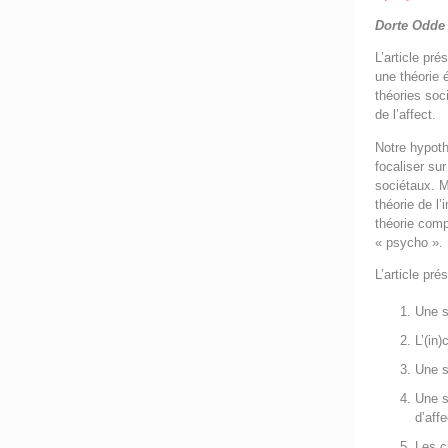
Dorte Odde
L’article pr
une théorie 
théories soc
de l’affect.
Notre hypoth
focaliser su
sociétaux. M
théorie de l
théorie comp
« psycho ».
L’article pr
Une s
L’(in
Une s
Une s
d’affe
Les c