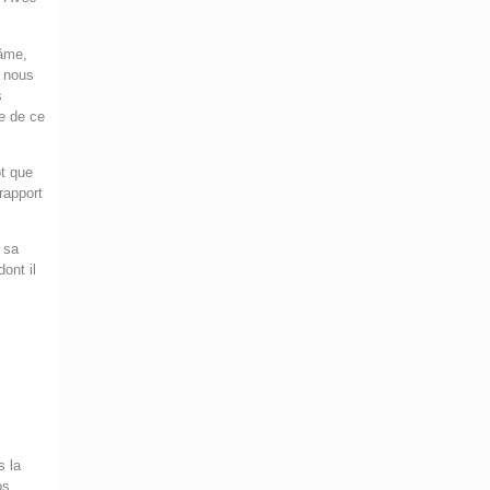
’âme,
, nous
s
de de ce
ôt que
rapport
 sa
dont il
s la
os