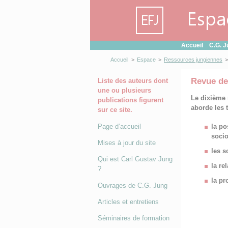
Panneau de gestion des cookies
Accueil
C.G. J
Accueil
>
Espace
>
Ressources jungiennes
>
Revue de
Liste des auteurs dont
une ou plusieurs
Le dixième
publications figurent
aborde les 
sur ce site.
Page d’accueil
la po
socio
Mises à jour du site
les s
Qui est Carl Gustav Jung
la re
?
la pr
Ouvrages de C.G. Jung
Articles et entretiens
Séminaires de formation