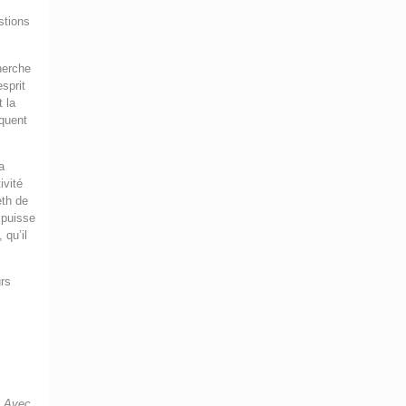
stions
herche
sprit
t la
oquent
a
ivité
eth de
 puisse
 qu’il
urs
. Avec