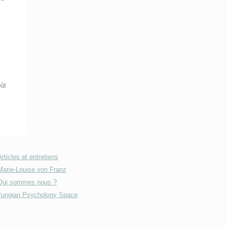
oût
o
Articles et entretiens
Marie-Louise von Franz
Qui sommes nous ?
Jungian Psychology Space