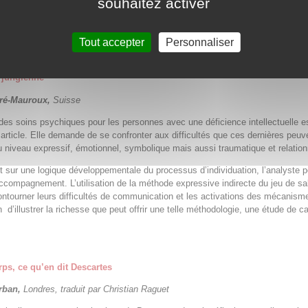
souhaitez activer
ents, qui ouvrent à une compréhension plus profonde, de l’intérieur du grou
nt à une approche systémique.
Tout accepter
Personnaliser
sychiques aux personnes avec une déficience intellectuelle selon la
 jungienne
ré-Mauroux,
Suisse
des soins psychiques pour les personnes avec une déficience intellectuelle e
article. Elle demande de se confronter aux difficultés que ces dernières peuv
u niveau expressif, émotionnel, symbolique mais aussi traumatique et relation
 sur une logique développementale du processus d’individuation, l’analyste p
accompagnement. L’utilisation de la méthode expressive indirecte du jeu de sa
ntourner leurs difficultés de communication et les activations des mécanism
n d’illustrer la richesse que peut offrir une telle méthodologie, une étude de c
rps, ce qu’en dit Descartes
rban,
Londres, traduit par Christian Raguet