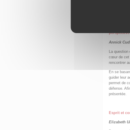
moments prés
contraireme
Les soins p
perspective
Annick Cud
La question 
cœur de cet 
rencontrer a
En se basant
guider leur 
permet de co
défense. Afi
présentée.
Esprit et co
Elizabeth U