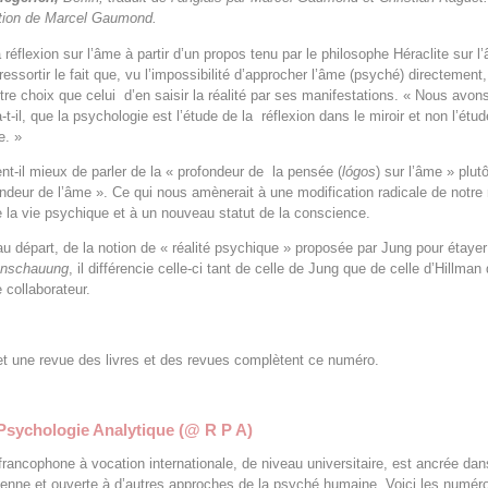
ction de Marcel Gaumond.
réflexion sur l’âme à partir d’un propos tenu par le philosophe Héraclite sur l
 ressortir le fait que, vu l’impossibilité d’approcher l’âme (psyché) directement
tre choix que celui d’en saisir la réalité par ses manifestations. « Nous avon
-t-il, que la psychologie est l’étude de la réflexion dans le miroir et non l’étu
e. »
nt-il mieux de parler de la « profondeur de la pensée (
lógos
) sur l’âme » plut
ondeur de l’âme ». Ce qui nous amènerait à une modification radicale de notre 
la vie psychique et à un nouveau statut de la conscience.
 au départ, de la notion de « réalité psychique » proposée par Jung pour étayer
anschauung
, il différencie celle-ci tant de celle de Jung que de celle d’Hillman 
e collaborateur.
 et une revue des livres et des revues complètent ce numéro.
Psychologie Analytique (@ R P A)
francophone à vocation internationale, de niveau universitaire, est ancrée dan
enne et ouverte à d’autres approches de la psyché humaine. Voici les numér