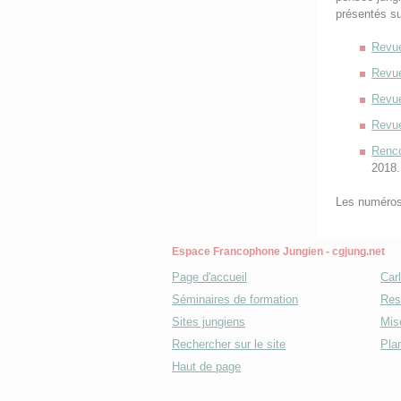
présentés sur
Revue
Revue
Revue
Revue
Renco
2018.
Les numéros
Espace Francophone Jungien - cgjung.net
Page d'accueil
Car
Séminaires de formation
Res
Sites jungiens
Mise
Rechercher sur le site
Plan
Haut de page