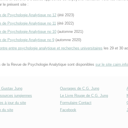
 le présent site :
 de Psychologie Analytique no 12
(été 2023)
 de Psychologie Analytique no 11
(été 2022)
 de Psychologie Analytique no 10
(automne 2021)
 de Psychologie Analytique no 9
(automne 2020)
ntre entre psychologie analytique et recherches universitaires
les 29 et 30 a
 de la Revue de Psychologie Analytique sont disponibles
sur le site cairn.inf
l Gustav Jung
Ouvrages de C.G. Jung
sources jungiennes
Le Livre Rouge de C.G. Jung
s à jour du site
Formulaire Contact
 du site
Facebook