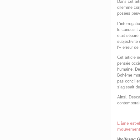
Dans cet art
dilemme corp
posées peuv
L’interrogat
le conduisit
était séparé
subjectivité 
l’« erreur d
Cet article 
pensée occid
humaine. De 
Bohême montr
pas concilie
s’agissait d
Ainsi, Desc
contemporain
L’âme est-el
mouvement 
Wolfgang G