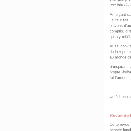
une introdu
Amorçant sa 
l’auteur fait
n’avons d’au
compris, dira
qui s’y reflèt
Aussi convie
de la « prof
au monde de 
S’inspirant,
propre
Welt
fut l’ami et l
Un éditorial
Revue de 
Cette revue 
pensée jungi