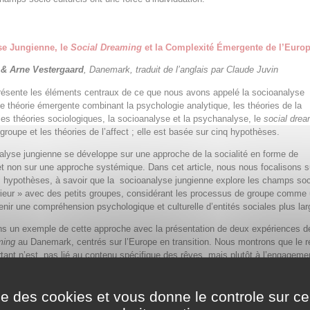
se Jungienne, le
Social Dreaming
et la Complexité Émergente de l’Euro
 & Arne Vestergaard
, Danemark, traduit de l’anglais par Claude Juvin
présente les éléments centraux de ce que nous avons appelé la socioanalyse
e théorie émergente combinant la psychologie analytique, les théories de la
les théories sociologiques, la socioanalyse et la psychanalyse, le
social drea
 groupe et les théories de l’affect ; elle est basée sur cinq hypothèses.
lyse jungienne se développe sur une approche de la socialité en forme de
t non sur une approche systémique. Dans cet article, nous nous focalisons s
s hypothèses, à savoir que la socioanalyse jungienne explore les champs so
érieur » avec des petits groupes, considérant les processus de groupe comme
nir une compréhension psychologique et culturelle d’entités sociales plus lar
s un exemple de cette approche avec la présentation de deux expériences d
ming
au Danemark, centrés sur l’Europe en transition. Nous montrons que le r
rtant n’est pas lié au contenu spécifique des rêves, mais plutôt à l’engagem
s lui-même du
social dreaming
aboutissant à des images d’affects transforma
se termine par des réflexions sur la façon dont ces expériences de
social drea
ise des cookies et vous donne le controle sur 
e socioanalyse jungienne, visant la possibilité de réunions intersubjectives o