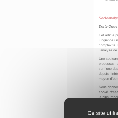
Socioanaly
Dorte Odde
Cet article 
jungienne un
complexité, 
l’analyse de
Une socioana
processus, e
sur l’une de
depuis l’int
moyen d’obte
Nous donnon
social drea
le plus impo
le processu
Cet article 
Ce site util
façonnent un