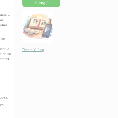
Yi Jing ?
ienne –
les
éories
t se
ent la
Tirer le Yi Jing
ve de sa
lement
oupes.
ges