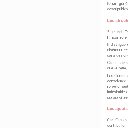
force géné
descriptible
Les struct
Sigmund Fr
l’inconscie
Il distingue
aisément re
dans des cir
Ces matéri
que
le rêve
Les éléments
conscienc
refoulemen
indésirables
qui survit s
Les ajouts
Carl Gusta
contribution