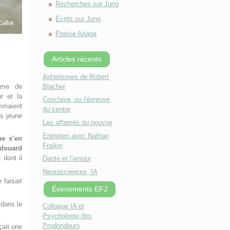
Recherches sur Jung
Écrits sur Jung
Poésie Ariaga
Articles récents
Aphorismes de Robert
Blacher
rme de
ur et la
Conclave, ou l'épreuve
ommaient
du centre
ès jeune
Les affamés du pouvoir
Entretien avec Nathan
ne s’en
Fraikin
douard
 dont il
Dante et l'amour
Neurosciences, IA
 faisait
Évènements EFJ
 dans le
Colloque IA et
Psychologie des
Prodondeurs
çait une