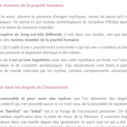
s vivantes de la psyché humaine
 lui aussi, observé la présence d’images mythiques, restes du passé qu’il
aïques.
On pense ici aux racines archéologiques du complexe d’Œdipe da
 la notion du fantasme originaire.
ception de Jung est très différente
, il voit dans ces
résidus
, non pas de
is des
racines vivantes de la psyché humaine
.
.19) il parle d’une «
psyché extra consciente
» qui est une «
condition ou ba
out présente et largement identique à elle même
« .
ue
ce n’est qu’une hypothèse
mais que cette hypothèse se fonde sur l’obs
’idées et de conduites archétypiques. Ces observations sont faites à part
ion du monde véhiculée par les mythes, certains comportements universels
e dans les degrés de l’inconscient
commodité et pour avoir des repères
que l’on détermine des degr
 collectif qui n’en possède aucun si ce n’est ceux de la possibilité de représen
nt “familial” ou “tribal”
est à la frange de l’inconscient personnel. On l
anière significative dans la série de rêves de la Rêveuse. Il concerne tou
 pensé dans une famille depuis des générations et aussi tout ce qui a été i