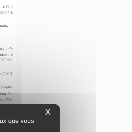
 et être
gnitif à
exes.
me à la
nnaît le
“
a
” des
e moins
conque,
oit les
l elles
e, comme
X
Masquer le bandeau 
eptible
ceux que vous
duit une
tion au