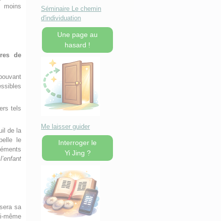
u moins
Séminaire Le chemin
d'individuation
Une page au
hasard !
ures de
 pouvant
ssibles
ers tels
Me laisser guider
il de la
elle le
Interroger le
éments
Yi Jing ?
e
l’enfant
 sera sa
ui-même