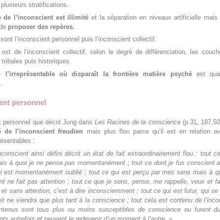
lusieurs stratifications.
de l’inconscient est illimité
et la séparation en niveaux artificielle mais i
 de
proposer
des repères.
ont l’inconscient personnel puis l’inconscient collectif.
est de l’inconscient collectif, selon le degré de différenciation, les couc
 tribales puis historiques.
de
l’irreprésentable où disparaît la frontière matière psyché
est qual
.
ent personnel
t personnel que décrit Jung dans
Les Racines de la conscience
(p.31, 187,50
 de l’inconscient freudien
mais plus flou parce qu’il est en relation a
résentables :
nconscient ainsi défini décrit un état de fait extraordinairement flou :
tout c
ais à quoi je ne pense pas momentanément ;
tout ce dont je fus conscient a
i est momentanément oublié ;
tout ce qui est perçu par mes sens mais à q
nt ne fait pas attention ;
tout ce que je sens, pense, me rappelle, veux et f
 et sans attention, c’est à dire inconsciemment ;
tout ce qui est futur, qui se
et ne viendra que plus tard à la conscience ;
tout cela est contenu de l’inco
tenus sont tous plus ou moins susceptibles de conscience ou furent d
ts autrefois et peuvent le redevenir d’un moment à l’autre. »