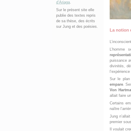
d’Ariaga
.
Sur le présent site elle
publie des textes repris
de sa thèse, des écrits
sur Jung et des poésies.
La notion 
L’inconscien
L’homme se
représentat
puissance av
divinités, d
l’expérience
Sur le plan
empare
. Se
Von Hartm
allait faire
Certains em
naître l’arr
Jung n’allai
premier sous
Il voulait c