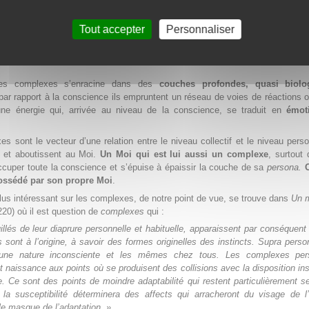
xe
. » (p.190).
Tout accepter
Personnaliser
ple lapsus et la
possession
il n’y a qu’une différence de degré.
ement des complexes
es complexes s’enracine dans des
couches profondes, quasi biolo
r rapport à la conscience ils empruntent un réseau de voies de réactions o
une énergie qui, arrivée au niveau de la conscience, se traduit en
émot
s sont le vecteur d’une relation entre le niveau collectif et le niveau pers
t et aboutissent au Moi.
Un Moi qui est lui aussi un complexe
, surtout 
cuper toute la conscience et s’épuise à épaissir la couche de sa
persona
.
possédé par son propre Moi
.
plus intéressant sur les complexes, de notre point de vue, se trouve dans
Un 
220) où il est question de
complexes
qui :
illés de leur diaprure personnelle et habituelle, apparaissent par conséque
s sont à l’origine, à savoir des formes originelles des instincts. Supra person
’une nature inconsciente et les mêmes chez tous. Les complexes per
 naissance aux points où se produisent des collisions avec la disposition ins
e. Ce sont des points de moindre adaptabilité qui restent particulièrement s
 la susceptibilité déterminera des affects qui arracheront du visage de 
 le masque de l’adaptation. »