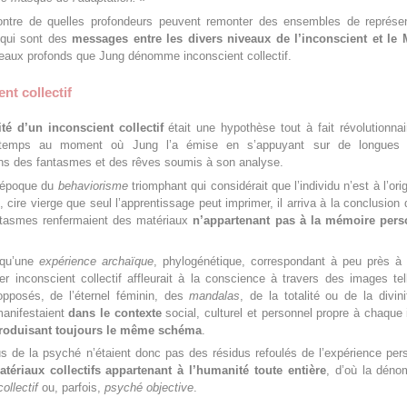
ntre de quelles profondeurs peuvent remonter des ensembles de représen
qui sont des
messages entre les divers niveaux de l’inconscient et le 
eaux profonds que Jung dénomme inconscient collectif.
nt collectif
ité d’un inconscient collectif
était une hypothèse tout à fait révolutionna
u temps au moment où Jung l’a émise en s’appuyant sur de longues
ons des fantasmes et des rêves soumis à son analyse.
l’époque du
behaviorisme
triomphant qui considérait que l’individu n’est à l’ori
”, cire vierge que seul l’apprentissage peut imprimer, il arriva à la conclusion
ntasmes renfermaient des matériaux
n’appartenant pas à la mémoire pers
t qu’une
expérience archaïque
, phylogénétique, correspondant à peu près à 
er inconscient collectif affleurait à la conscience à travers des images te
opposés, de l’éternel féminin, des
mandalas
, de la totalité ou de la divin
anifestaient
dans le contexte
social, culturel et personnel propre à chaque 
roduisant toujours le même schéma
.
 de la psyché n’étaient donc pas des résidus refoulés de l’expérience per
atériaux collectifs appartenant à l’humanité toute entière
, d’où la déno
ollectif
ou, parfois,
psyché objective
.