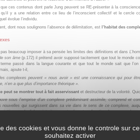
 que ces contenus dont parle Jung peuvent se RE-présenter à la conscience
qu’il y a une relation entre ce lieu de l’inconscient collectif et le cercle co
uquel évolue l’individu.
ent, dont nous soulignons l’absence de délimitation, est
l’habitat des compl
exes
 pas beaucoup imposer à sa pensée les limites des définitions et dans
L’hom
de son âme
(p.172) il prétend avoir supposé tacitement que tout le monde co
terme passé dans la langue courante et que tout le monde sait que l’on 
ais, ajoute t-il,
es complexes peuvent « nous avoir » est une connaissance qui pour êtr
e, n’en a que plus d’importance théorique ».
 peut se montrer tout à fait asservissant
et destructeur de la volonté. Qui
ouve sous l’emprise d’un complexe prédominant assimile, comprend et conç
 nouvelles qui surgissent dans sa vie dans le sens de ce complexe, auque
sujetties ; en bref, le sujet vit momentanément en fonction de son complex
ait un immuable préjugé originel. »
(p.172).
 possède donc une force,
une autonomie et un potentiel énergétique
susc
ise des cookies et vous donne le controle sur 
intention consciente dans un état de non liberté et de confusion tel que se pro
souhaitez activer
ication momentanée et inconsciente de la personnalité appelée identifica