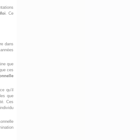
tations
Moi
. Ce
ire dans
 années
gine que
 que ces
onnelle
ce qu’il
lles que
ité. Ces
individu
sonnelle
mination