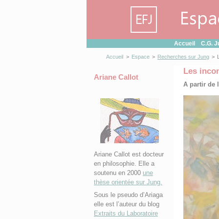
Panneau de gestion des cookies
Accueil
C.G. J
Accueil
>
Espace
>
Recherches sur Jung
>
Les inco
Ariane Callot
A partir de 
Ariane Callot est docteur
en philosophie. Elle a
soutenu en 2000
une
thèse orientée sur Jung.
Sous le pseudo d’Ariaga
elle est l’auteur du blog
Extraits du Laboratoire