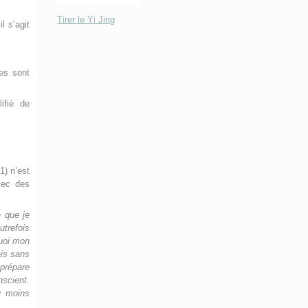
Tirer le Yi Jing
l s’agit
hes sont
ifié de
1) n’est
vec des
e que je
utrefois
uoi mon
ais sans
 prépare
nscient.
u moins