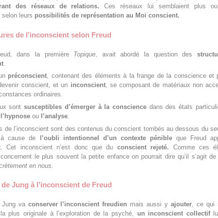
rant des réseaux de relations.
Ces réseaux lui semblaient plus o
s selon leurs
possibilités de représentation au Moi conscient.
ures de l’inconscient selon Freud
eud, dans la première
Topique
, avait abordé la question des
struct
nt
.
 un
préconscient
, contenant des éléments à la frange de la conscience et
devenir conscient, et un
inconscient
, se composant de matériaux non acce
constances ordinaires.
aux sont
susceptibles d’émerger à la conscience
dans des états particuli
,
l’hypnose
ou
l’analyse
.
 de l’inconscient sont des contenus du conscient tombés au dessous du seu
e à cause de
l’oubli intentionnel d’un contexte pénible
que Freud app
t
. Cet inconscient n’est donc que du
conscient rejeté.
Comme ces él
 concernent le plus souvent la petite enfance on pourrait dire qu’il s’agit d
ecrètement en nous.
 de Jung à l’inconscient de Freud
v Jung va
conserver l’inconscient freudien
mais aussi y
ajouter
, ce qui
 la plus originale à l’exploration de la psyché,
un inconscient collectif
l