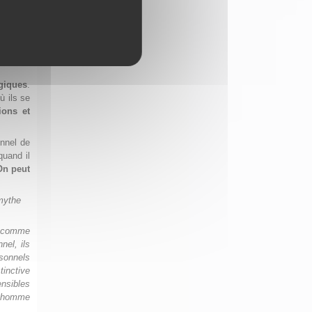
giques
.
ù ils se
ions et
onnel de
quand il
On peut
mythe
nt comme
nel, ils
sonnels
tinctive
ensibles
l’homme