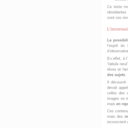
Ce texte mo
obsédantes 
sont ces niv
L’inconscie
La possibil
l’esprit d
d’observati
En effet, à 
“
tabula rasa
rêves et fa
des sujets
.
Il découvri
devait appel
celles des 
images se m
mais
en rep
Ces contenus
mais des
m
inconscient c