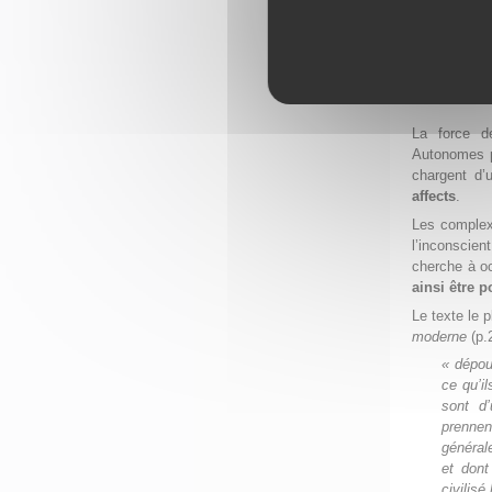
comple
Entre le sim
L’enracin
La force d
Autonomes pa
chargent d’
affects
.
Les complexe
l’inconscien
cherche à oc
ainsi être 
Le texte le 
moderne
(p.
« dépou
ce qu’il
sont d
prennent
général
et dont
civilisé