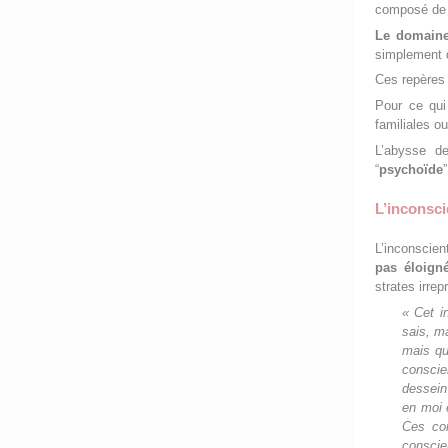
composé de p
Le domaine 
simplement
Ces repères s
Pour ce qui 
familiales ou
L’abysse 
“
psychoïde
”
L’inconsci
L’inconscien
pas éloigné
strates irrep
«
Cet i
sais, m
mais qu
conscie
dessein
en moi 
Ces con
conscien