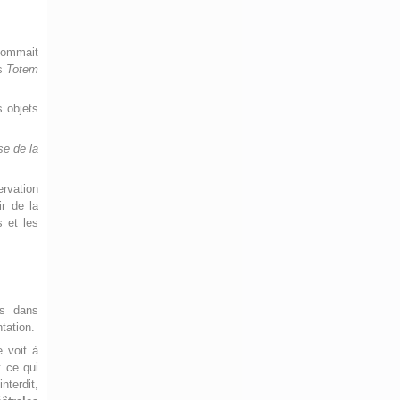
 nommait
ns
Totem
s objets
se de la
ervation
ir de la
 et les
és dans
tation.
e voit à
t ce qui
nterdit,