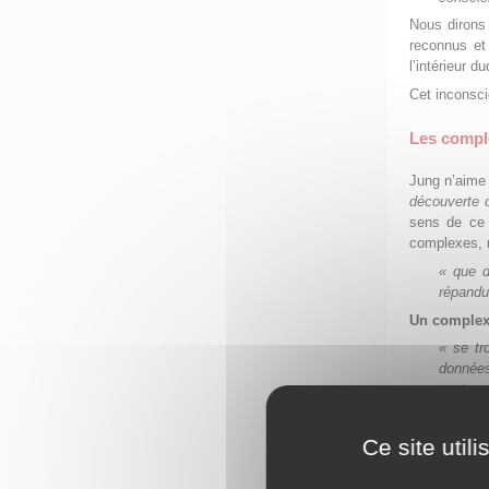
Nous dirons
reconnus et 
l’intérieur d
Cet inconsci
Les compl
Jung n’aime
découverte 
sens de ce 
complexes, m
« que d
répandu
Un complexe
« se tr
données
sont as
s’il viv
Le complexe
Ce site util
de mettre l’
«
modif