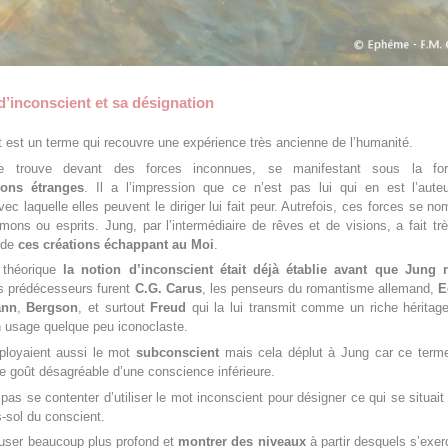
d’inconscient et sa désignation
t est un terme qui recouvre une expérience très ancienne de l’humanité.
 trouve devant des forces inconnues, se manifestant sous la fo
ions étranges
. Il a l’impression que ce n’est pas lui qui en est l’aute
ec laquelle elles peuvent le diriger lui fait peur. Autrefois, ces forces se n
émons ou esprits. Jung, par l’intermédiaire de rêves et de visions, a fait tr
 de
ces créations échappant au Moi
.
 théorique
la notion d’inconscient était déjà établie avant que Jung 
s prédécesseurs furent
C.G. Carus
, les penseurs du romantisme allemand,
E
ann
,
Bergson
, et surtout
Freud
qui la lui transmit comme un riche héritage
 un usage quelque peu iconoclaste.
ployaient aussi le mot
subconscient
mais cela déplut à Jung car ce terme
ière goût désagréable d’une conscience inférieure.
t pas se contenter d’utiliser le mot inconscient pour désigner ce qui se situait
-sol du conscient.
reuser beaucoup plus profond et
montrer des niveaux
à partir desquels s’exer