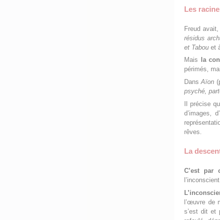
Les racine
Freud avait,
résidus arch
et Tabou
et à
Mais
la con
périmés, ma
Dans
Aïon
(p
psyché, part
Il précise q
d’images, d
représentat
rêves.
La descent
C’est par 
l’inconscient
L’inconscie
l’œuvre de m
s’est dit et