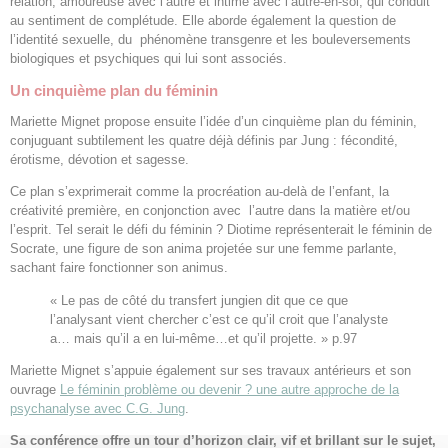
relation, amoureuse avec l’autre et intime avec l’autre-en-soi, qui conduit
au sentiment de complétude. Elle aborde également la question de
l’identité sexuelle, du phénomène transgenre et les bouleversements
biologiques et psychiques qui lui sont associés.
Un cinquième plan du féminin
Mariette Mignet propose ensuite l’idée d’un cinquième plan du féminin,
conjuguant subtilement les quatre déjà définis par Jung : fécondité,
érotisme, dévotion et sagesse.
Ce plan s’exprimerait comme la procréation au-delà de l’enfant, la
créativité première, en conjonction avec l’autre dans la matière et/ou
l’esprit. Tel serait le défi du féminin ? Diotime représenterait le féminin de
Socrate, une figure de son anima projetée sur une femme parlante,
sachant faire fonctionner son animus.
« Le pas de côté du transfert jungien dit que ce que
l’analysant vient chercher c’est ce qu’il croit que l’analyste
a… mais qu’il a en lui-même…et qu’il projette. » p.97
Mariette Mignet s’appuie également sur ses travaux antérieurs et son
ouvrage
Le féminin problème ou devenir ? une autre approche de la
psychanalyse avec C.G. Jung
.
Sa conférence offre un tour d’horizon clair, vif et brillant sur le sujet,