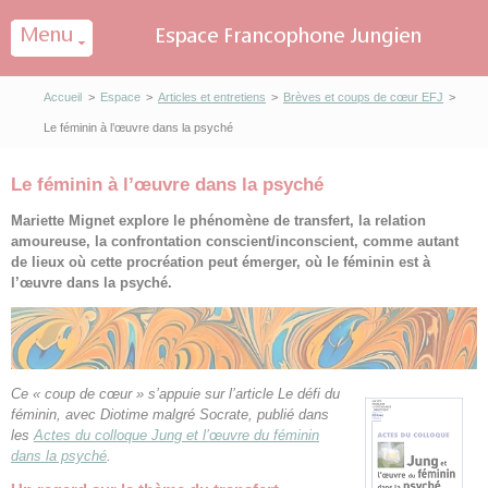
Panneau de gestion des cookies
Accueil
>
Espace
>
Articles et entretiens
>
Brèves et coups de cœur EFJ
>
Le féminin à l’œuvre dans la psyché
Le féminin à l’œuvre dans la psyché
Mariette Mignet explore le phénomène de transfert, la relation
amoureuse, la confrontation conscient/inconscient, comme autant
de lieux où cette procréation peut émerger, où le féminin est à
l’œuvre dans la psyché.
Ce « coup de cœur » s’appuie sur l’article Le défi du
féminin, avec Diotime malgré Socrate, publié dans
les
Actes du colloque Jung et l’œuvre du féminin
dans la psyché
.