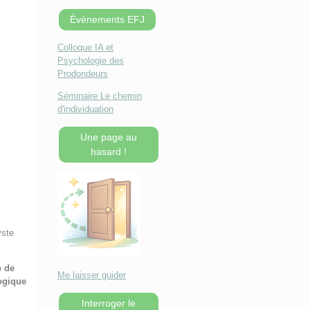
Évènements EFJ
Colloque IA et
Psychologie des
Prodondeurs
Séminaire Le chemin
d'individuation
Une page au
hasard !
yste
p de
Me laisser guider
logique
Interroger le