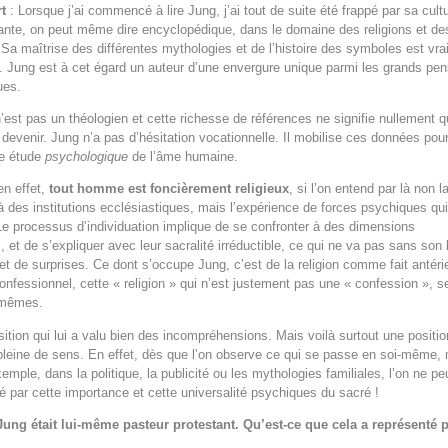
t
: Lorsque j’ai commencé à lire Jung, j’ai tout de suite été frappé par sa cult
nte, on peut même dire encyclopédique, dans le domaine des religions et de
s. Sa maîtrise des différentes mythologies et de l’histoire des symboles est vr
 Jung est à cet égard un auteur d’une envergure unique parmi les grands pe
ues.
n’est pas un théologien et cette richesse de références ne signifie nullement qu’
 devenir. Jung n’a pas d’hésitation vocationnelle. Il mobilise ces données pou
ne étude
psychologique
de l’âme humaine.
en effet,
tout homme est foncièrement religieux
, si l’on entend par là non l
 des institutions ecclésiastiques, mais l’expérience de forces psychiques qu
e processus d’individuation implique de se confronter à des dimensions
, et de s’expliquer avec leur sacralité irréductible, ce qui ne va pas sans son 
et de surprises. Ce dont s’occupe Jung, c’est de la religion comme fait antéri
onfessionnel, cette « religion » qui n’est justement pas une « confession », s
 mêmes.
sition qui lui a valu bien des incompréhensions. Mais voilà surtout une positio
pleine de sens. En effet, dès que l’on observe ce qui se passe en soi-même,
emple, dans la politique, la publicité ou les mythologies familiales, l’on ne pe
pé par cette importance et cette universalité psychiques du sacré !
Jung était lui-même pasteur protestant. Qu’est-ce que cela a représenté 