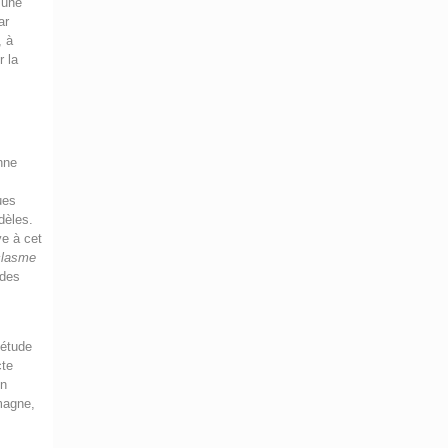
’une
ar
, à
r la
nne
ues
dèles.
ve à cet
clasme
 des
iétude
cte
un
emagne,