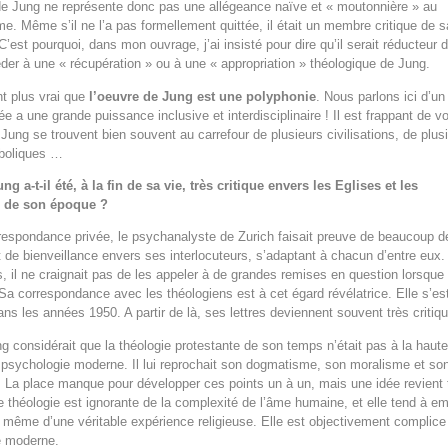
de Jung ne représente donc pas une allégeance naïve et « moutonnière » au
me. Même s’il ne l’a pas formellement quittée, il était un membre critique de s
C’est pourquoi, dans mon ouvrage, j’ai insisté pour dire qu’il serait réducteur 
éder à une « récupération » ou à une « appropriation » théologique de Jung.
nt plus vrai que
l’oeuvre de Jung est une polyphonie
. Nous parlons ici d’un
e a une grande puissance inclusive et interdisciplinaire ! Il est frappant de vo
e Jung se trouvent bien souvent au carrefour de plusieurs civilisations, de plus
boliques …
g a-t-il été, à la fin de sa vie, très critique envers les Eglises et les
s de son époque ?
espondance privée, le psychanalyste de Zurich faisait preuve de beaucoup d
 de bienveillance envers ses interlocuteurs, s’adaptant à chacun d’entre eux.
il ne craignait pas de les appeler à de grandes remises en question lorsque c
Sa correspondance avec les théologiens est à cet égard révélatrice. Elle s’es
dans les années 1950. A partir de là, ses lettres deviennent souvent très critiq
ng considérait que la théologie protestante de son temps n’était pas à la haut
 psychologie moderne. Il lui reprochait son dogmatisme, son moralisme et so
. La place manque pour développer ces points un à un, mais une idée revient t
e théologie est ignorante de la complexité de l’âme humaine, et elle tend à e
té même d’une véritable expérience religieuse. Elle est objectivement complice
e moderne.