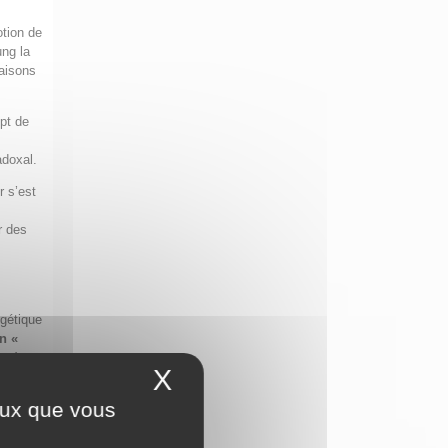
otion de
ng la
faisons
ept de
adoxal.
r s’est
r des
s
rgétique
n «
excès
X
Masquer le bandeau 
 dangers
ciation,
ceux que vous