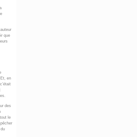
a
de
 auteur
ir que
ieurs
e
 Et, en
’était
t
ues.
eur des
n
out le
mpêcher
 du