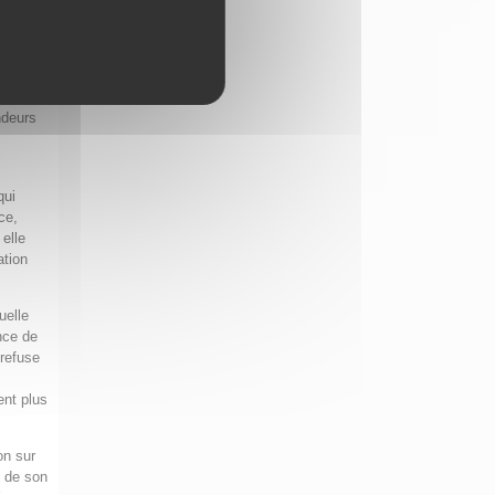
état de
xte,
ique
ndeurs
qui
ce,
 elle
ation
uelle
nce de
 refuse
ent plus
on sur
t de son