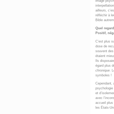
image psychi
interpellati
ailleurs, c’
réfléchir à 
Bible autre
Quel regard
Positif, nég
C’est plus s
dose de recu
souvent des 
étaient mieux
Ils disposai
égard plus d
chronique
. 
symboles !
Cependant, a
psychologie 
et d’isoleme
avec l’incon
accueil plus
les États-Un