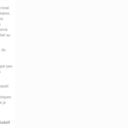
ctorat
taires,
tes
s
formé
lait au
s du
lque peu
s
paraît
stiques
e je
Rudolf