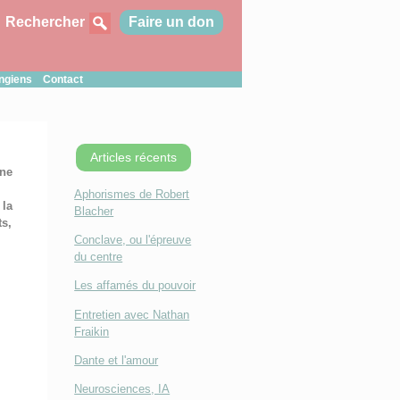
Rechercher
Faire un don
ungiens
Contact
Articles récents
une
e
Aphorismes de Robert
 la
Blacher
ts,
Conclave, ou l'épreuve
du centre
Les affamés du pouvoir
Entretien avec Nathan
Fraikin
Dante et l'amour
Neurosciences, IA