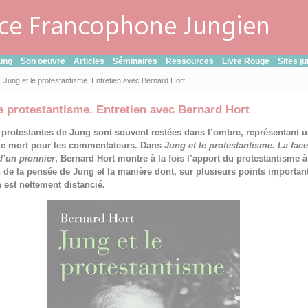
ung
Son oeuvre
Articles
Séminaires
Ressources
Livre Rouge
Sites j
Jung et le protestantisme. Entretien avec Bernard Hort
e protestantisme. Entretien avec Bernard Hort
 protestantes de Jung sont souvent restées dans l’ombre, représentant 
gle mort pour les commentateurs. Dans
Jung et le protestantisme. La fac
’un pionnier
, Bernard Hort montre à la fois l’apport du protestantisme à
n de la pensée de Jung et la manière dont, sur plusieurs points importan
n est nettement distancié.