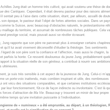
Achilles Jung était un homme très cultivé, qui avait soutenu une thèse de do
que des Cantiques
. Cependant, il était devenu pasteur pour des raisons alimen
u’il sentait peu à l’aise dans cette situation, étant, par ailleurs, assailli de dou
À son époque, le pasteur était l’objet de fortes attentes sociales. Dans un pay
 comme la Suisse, avec beaucoup d’obstacles naturels, le protestantisme ré
au maillage du territoire, et assumait de nombreuses tâches publiques. Cela va
rand prestige social, mais pouvait aussi se révéler écrasant.
e
, Jung rapporte que son père ne parvenait plus à enseigner certains chapitre
et qu’il lui avait vivement déconseillé d’étudier la théologie. Ses sentiments
l’égard de son père sont la confiance et l’affection, mais aussi le chagrin, la
t parfois la honte. Ce ressenti douloureux du jeune Jung, probablement que
rapport à la situation réelle de son géniteur, a contribué à nourrir ses ambition
es ultérieures.
ent, je suis très sensible à cet aspect de la jeunesse de Jung. Celui-ci m’ap
me un porte-voix inattendu, mais combien inspirant et utile, des nombreuses
i ont vécu des situations comparables, et que certaines institutions ecclésia
 par leur fonctionnement, fût-ce de façon indirecte ou involontaire. C’est là qu
es forces d’attraction de
Ma Vie
. Beaucoup y trouvent un miroir de leur propre
 même temps qu’une invitation puissante à l’individuation.
ungienne de « numineux » a été empruntée, au départ, à un théologien, 
oi, et quelle est la signification de ce concept ?