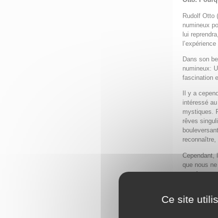
Rudolf Otto (
numineux pou
lui reprendr
l’expérience
Dans son be
numineux: Une
fascination 
Il y a cepen
intéressé a
mystiques. P
rêves singul
bouleversant
reconnaître, 
Cependant, l
que nous ne
numineuse 
par rapport 
de ces manif
Ce site util
font qu’un a
Quelle est v