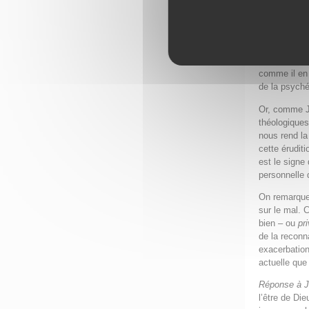
célèbre, qu
Réponse à 
stress postt
Jung propose
comme il en 
de la psyché
Or, comme Ju
théologiques 
nous rend la
cette érudit
est le signe 
personnelle 
On remarque 
sur le mal. 
bien – ou
pr
de la reconna
exacerbation
actuelle que
Réponse à 
l’être de Di