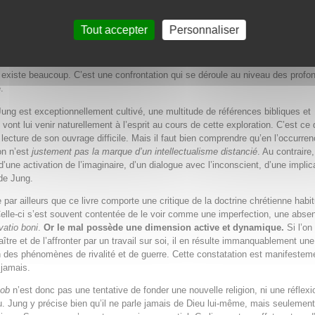
’est Réponse à Job ?
Tout accepter
Personnaliser
Job
paraît en 1952. À cette époque, l’Europe sort de la guerre et se trouve en 
raumatique. Et l’on craint un affrontement nucléaire Est-Ouest. Dans ce conte
 une approche originale du problème du mal, qui n’est pas une analyse théor
existe beaucoup. C’est une confrontation qui se déroule au niveau des profo
.
ng est exceptionnellement cultivé, une multitude de références bibliques et
vont lui venir naturellement à l’esprit au cours de cette exploration. C’est ce 
 lecture de son ouvrage difficile. Mais il faut bien comprendre qu’en l’occurren
ion n’est
justement pas la marque d’un intellectualisme distancié
. Au contraire,
d’une activation de l’imaginaire, d’un dialogue avec l’inconscient, d’une implic
de Jung.
par ailleurs que ce livre comporte une critique de la doctrine chrétienne habit
Celle-ci s’est souvent contentée de le voir comme une imperfection, une abse
ivatio boni
.
Or le mal possède une dimension active et dynamique.
Si l’on
ître et de l’affronter par un travail sur soi, il en résulte immanquablement une
 des phénomènes de rivalité et de guerre. Cette constatation est manifestem
 jamais.
Job
n’est donc pas une tentative de fonder une nouvelle religion, ni une réflexi
eu. Jung y précise bien qu’il ne parle jamais de Dieu lui-même, mais seulemen