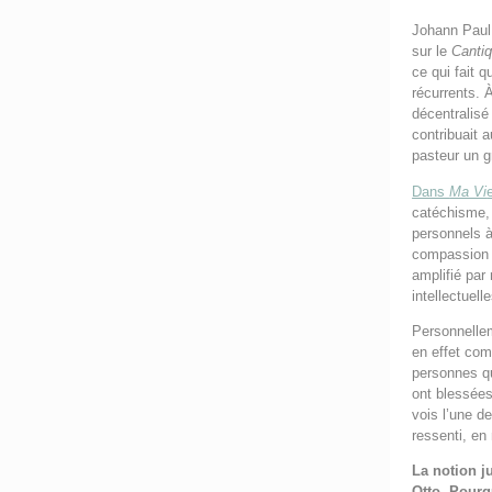
Johann Paul 
sur le
Canti
ce qui fait q
récurrents. 
décentralisé
contribuait 
pasteur un g
Dans
Ma Vi
catéchisme, 
personnels à 
compassion e
amplifié par 
intellectuell
Personnellem
en effet com
personnes qu
ont blessées
vois l’une d
ressenti, en
La notion j
Otto. Pourqu