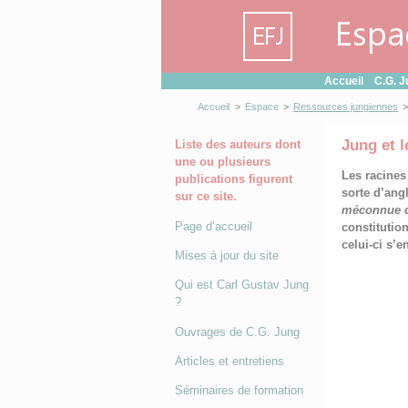
Panneau de gestion des cookies
Accueil
C.G. J
Accueil
>
Espace
>
Ressources jungiennes
>
Jung et l
Liste des auteurs dont
une ou plusieurs
Les racines
publications figurent
sorte d’an
sur ce site.
méconnue d
Page d’accueil
constitutio
celui-ci s’e
Mises à jour du site
Qui est Carl Gustav Jung
?
Ouvrages de C.G. Jung
Articles et entretiens
Séminaires de formation