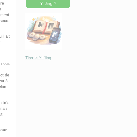
ure
Yi Jing ?
s
aiment
nseurs
il ait
r
a
Tirer le Yi Jing
i nous
lot de
eur à
elon
n très
 mais
ut
pour