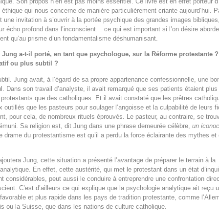
que. Son propos n’en est pas moins essentiel. Ce livre est en effet porteur d
on éthique qui nous concerne de manière particulièrement criante aujourd’hui. P
est une invitation à s’ouvrir à la portée psychique des grandes images bibliques
leur écho profond dans l’inconscient… ce qui est important si l’on désire aborde
ment qu’au prisme d’un fondamentalisme déshumanisant.
 Jung a-t-il porté, en tant que psychologue, sur la Réforme protestante ?
atif ou plus subtil ?
ubtil. Jung avait, à l’égard de sa propre appartenance confessionnelle, une bo
l. Dans son travail d’analyste, il avait remarqué que ses patients étaient plus
protestants que des catholiques. Et il avait constaté que les prêtres catholiq
 outillés que les pasteurs pour soulager l’angoisse et la culpabilité de leurs fi
ent, pour cela, de nombreux rituels éprouvés. Le pasteur, au contraire, se trou
émuni. Sa religion est, dit Jung dans une phrase demeurée célèbre,
un icono
Le drame du protestantisme est qu’il a perdu la force éclairante des mythes et
joutera Jung, cette situation a présenté l’avantage de préparer le terrain à la
analytique. En effet, cette austérité, qui met le protestant dans un état d’inqu
nt considérables, peut aussi le conduire à entreprendre une confrontation dire
scient. C’est d’ailleurs ce qui explique que la psychologie analytique ait reçu 
 favorable et plus rapide dans les pays de tradition protestante, comme l’All
is ou la Suisse, que dans les nations de culture catholique.