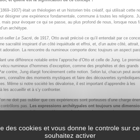
1869–1937) était un théologien et un historien très créatif, qui utilisait cette n
r désigner une expérience fondamentale, commune à toutes les religions. Ju
a, mais pour évoquer ce qui se passe, au plus profond de nous, lorsque nous 
 d’un archétype.
st-seller
Le Sacré
, de 1917, Otto avait précisé ce qu’il entendait par ce conc
 sacralité inspirant d’un côté inquiétude et effroi, et, d’un autre côté, attrait,
et adoration. La rencontre du numineux comporte donc toujours un aspect par
dant une différence notable entre l’approche d’Otto et celle de Jung. Le premie
u vécu numineux d’hommes d’exception, comme des prophètes et des grands
ar contre, Jung élargit foncièrement cette notion. Selon lui, chacun peut avoi
iers, connaître des moments mystiques et faire des découvertes symbolique
es. Même si notre société les dévalorise, il est important d’apprendre à les
à les accueillir et à s’y confronter.
’on ne doit pas oublier que ces expériences sont porteuses d’une charge éne
 contrôlons pas.
Les expressions archétypales ont toujours une dimensio
»
, en ce sens qu’elles nous dépassent fondamentalement, et demeurent en 
à nos logiques conscientes. C’est pourquoi Jung insiste régulièrement sur les
estations qui, si elles ne sont pas accompagnées d’un réel travail de différen
ise des cookies et vous donne le controle sur 
rchétype peut littéralement « posséder » une personne.
souhaitez activer
otre compréhension de théologien du livre de Jung, à la fois difficile et