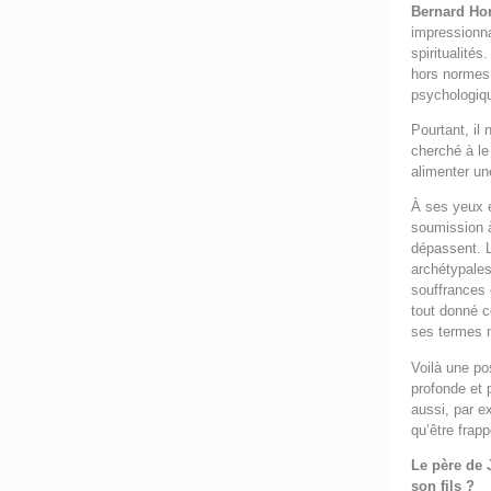
Bernard Hor
impressionna
spiritualité
hors normes.
psychologiq
Pourtant, il 
cherché à le
alimenter u
À ses yeux 
soumission à
dépassent. L
archétypales
souffrances 
tout donné c
ses termes
Voilà une po
profonde et 
aussi, par ex
qu’être frap
Le père de 
son fils ?