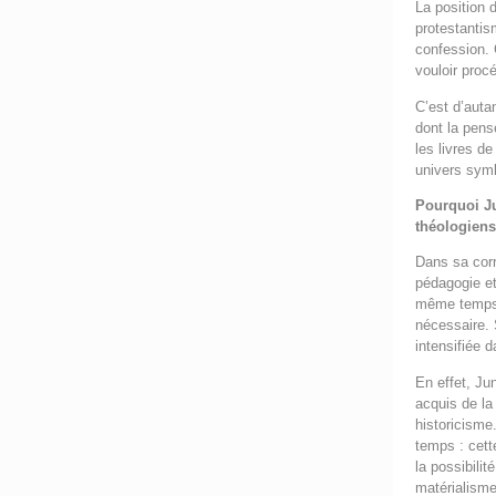
La position 
protestantis
confession. 
vouloir proc
C’est d’auta
dont la pensé
les livres d
univers sym
Pourquoi Jun
théologien
Dans sa corr
pédagogie et
même temps, 
nécessaire. 
intensifiée 
En effet, Ju
acquis de la
historicisme
temps : cett
la possibili
matérialism