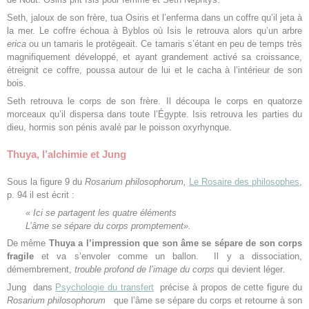
Seth, jaloux de son frère, tua Osiris et l’enferma dans un coffre qu’il jeta à
la mer. Le coffre échoua à Byblos où Isis le retrouva alors qu’un arbre
erica
ou un tamaris le protégeait. Ce tamaris s’étant en peu de temps très
magnifiquement développé, et ayant grandement activé sa croissance,
étreignit ce coffre, poussa autour de lui et le cacha à l’intérieur de son
bois.
Seth retrouva le corps de son frère. Il découpa le corps en quatorze
morceaux qu’il dispersa dans toute l’Égypte. Isis retrouva les parties du
dieu, hormis son pénis avalé par le poisson oxyrhynque.
Thuya, l’alchimie et Jung
Sous la figure 9 du
Rosarium philosophorum,
Le Rosaire des philosophes
,
p. 94 il est écrit :
« Ici se partagent les quatre éléments
L’âme se sépare du corps promptement».
De même
Thuya a l’impression que son âme se sépare de son corps
fragile
et va s’envoler comme un ballon. Il y a dissociation,
démembrement,
trouble profond de l’image du corps
qui devient léger
.
Jung dans
Psychologie du transfert
précise à propos de cette figure du
Rosarium philosophorum
que l’âme se sépare du corps et retourne à son