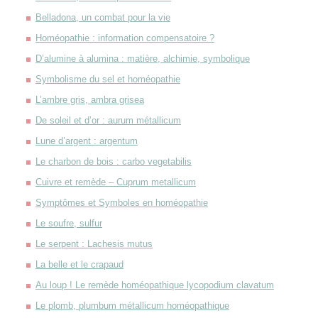
Belladona, un combat pour la vie
Homéopathie : information compensatoire ?
D’alumine à alumina : matière, alchimie, symbolique
Symbolisme du sel et homéopathie
L’ambre gris, ambra grisea
De soleil et d’or : aurum métallicum
Lune d’argent : argentum
Le charbon de bois : carbo vegetabilis
Cuivre et remède – Cuprum metallicum
Symptômes et Symboles en homéopathie
Le soufre, sulfur
Le serpent : Lachesis mutus
La belle et le crapaud
Au loup ! Le remède homéopathique lycopodium clavatum
Le plomb, plumbum métallicum homéopathique