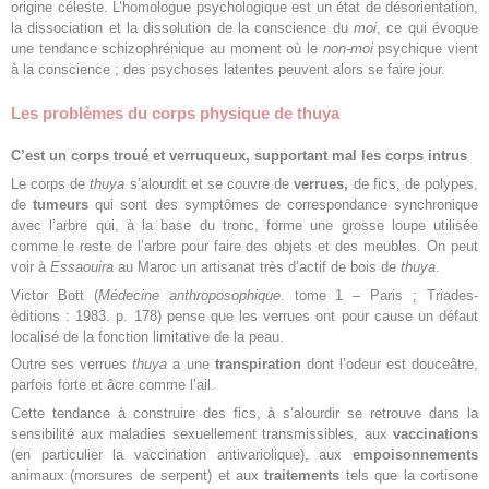
origine céleste. L’homologue psychologique est un état de désorientation,
la dissociation et la dissolution de la conscience du
moi
, ce qui évoque
une tendance schizophrénique au moment où le
non-moi
psychique vient
à la conscience ; des psychoses latentes peuvent alors se faire jour.
Les problèmes du corps physique de thuya
C’est un corps troué et verruqueux, supportant mal les corps intrus
Le corps de
thuya
s’alourdit et se couvre de
verrues,
de fics, de polypes,
de
tumeurs
qui sont des symptômes de correspondance synchronique
avec l’arbre qui, à la base du tronc, forme une grosse loupe utilisée
comme le reste de l’arbre pour faire des objets et des meubles. On peut
voir à
Essaouira
au Maroc un artisanat très d’actif de bois de
thuya
.
Victor Bott (
Médecine anthroposophique
. tome 1 – Paris ; Triades-
éditions : 1983. p. 178) pense que les verrues ont pour cause un défaut
localisé de la fonction limitative de la peau.
Outre ses verrues
thuya
a une
transpiration
dont l’odeur est douceâtre,
parfois forte et âcre comme l’ail.
Cette tendance à construire des fics, à s’alourdir se retrouve dans la
sensibilité aux maladies sexuellement transmissibles, aux
vaccinations
(en particulier la vaccination antivariolique), aux
empoisonnements
animaux (morsures de serpent) et aux
traitements
tels que la cortisone