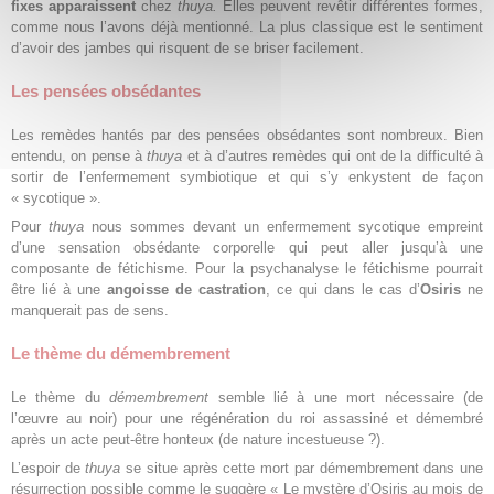
fixes apparaissent
chez
thuya.
Elles peuvent revêtir différentes formes,
comme nous l’avons déjà mentionné. La plus classique est le sentiment
d’avoir des jambes qui risquent de se briser facilement.
Les pensées obsédantes
Les remèdes hantés par des pensées obsédantes sont nombreux. Bien
entendu, on pense à
thuya
et à d’autres remèdes qui ont de la difficulté à
sortir de l’enfermement symbiotique et qui s’y enkystent de façon
« sycotique ».
Pour
thuya
nous sommes devant un enfermement sycotique empreint
d’une sensation obsédante corporelle qui peut aller jusqu’à une
composante de fétichisme. Pour la psychanalyse le fétichisme pourrait
être lié à une
angoisse de castration
, ce qui dans le cas d’
Osiris
ne
manquerait pas de sens.
Le thème du démembrement
Le thème du
démembrement
semble lié à une mort nécessaire (de
l’œuvre au noir) pour une régénération du roi assassiné et démembré
après un acte peut-être honteux (de nature incestueuse ?).
L’espoir de
thuya
se situe après cette mort par démembrement dans une
résurrection possible comme le suggère « Le mystère d’Osiris au mois de