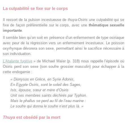
La culpabilité se fixe sur le corps
Il ressort de la pulsion incestueuse de
thuya-Osiris
une culpabilité qui se
fixe de façon préférentielle sur le corps, avec une
thématique sexuelle
importante
.
Il semble bien qu’on soit en présence d’un enfermement de type osiriaque
avec peur de la régression vers un enfermement incestueux. Le poisson
oxyrhynque dévorera son sexe, permettant ainsi le sacrifice nécessaire à
son individuation.
L’Atalante fugitive
» de Michael Maïer (p. 318) nous rappelle l’épisode où
Osiris perd son sexe (son soufre grossier masculin) pour échapper à la
cette endogamie :
« Dionysos en Grèce, en Syrie Adonis,
En Egypte Osiris, sont le soleil des Sages,
Isis, épouse, sœur et mère d’Osiris
Unit ses membres saints déchirés par Typhon.
Mais le phallus se perd au fil de l’eau marine :
Le soufre qui donna le soufre n’est plus là. »
Thuya
est obsédé par la mort