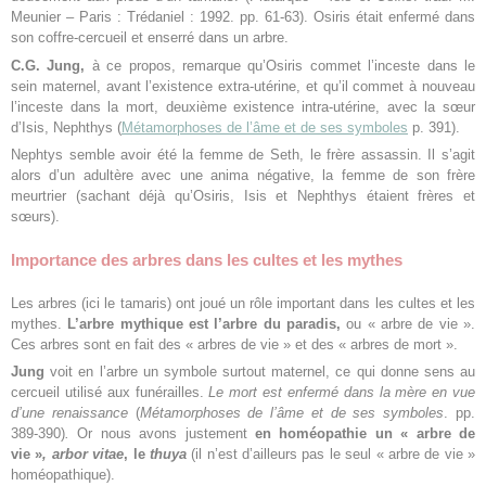
Meunier – Paris : Trédaniel : 1992. pp. 61-63). Osiris était enfermé dans
son coffre-cercueil et enserré dans un arbre.
C.G. Jung,
à ce propos, remarque qu’Osiris commet l’inceste dans le
sein maternel, avant l’existence extra-utérine, et qu’il commet à nouveau
l’inceste dans la mort, deuxième existence intra-utérine, avec la sœur
d’Isis, Nephthys (
Métamorphoses de l’âme et de ses symboles
p. 391).
Nephtys semble avoir été la femme de Seth, le frère assassin. Il s’agit
alors d’un adultère avec une anima négative, la femme de son frère
meurtrier (sachant déjà qu’Osiris, Isis et Nephthys étaient frères et
sœurs).
Importance des arbres dans les cultes et les mythes
Les arbres (ici le tamaris) ont joué un rôle important dans les cultes et les
mythes.
L’arbre mythique est l’arbre du paradis,
ou « arbre de vie ».
Ces arbres sont en fait des « arbres de vie » et des « arbres de mort ».
Jung
voit en l’arbre un symbole surtout maternel, ce qui donne sens au
cercueil utilisé aux funérailles.
Le mort est enfermé dans la mère en vue
d’une renaissance
(
Métamorphoses de
l’âme et de ses symboles
. pp.
389-390)
.
Or nous avons justement
en homéopathie un « arbre de
vie »
, arbor vitae
, le
thuya
(il n’est d’ailleurs pas le seul « arbre de vie »
homéopathique).