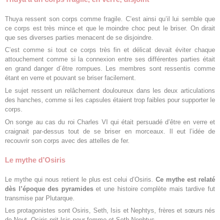
Thuya ressent son corps comme fragile. C’est ainsi qu’il lui semble que
ce corps est très mince et que le moindre choc peut le briser. On dirait
que ses diverses parties menacent de se disjoindre.
C’est comme si tout ce corps très fin et délicat devait éviter chaque
attouchement comme si la connexion entre ses différentes parties était
en grand danger d´être rompues. Les membres sont ressentis comme
étant en verre et pouvant se briser facilement.
Le sujet ressent un relâchement douloureux dans les deux articulations
des hanches, comme si les capsules étaient trop faibles pour supporter le
corps.
On songe au cas du roi Charles VI qui était persuadé d’être en verre et
craignait par-dessus tout de se briser en morceaux. Il eut l’idée de
recouvrir son corps avec des attelles de fer.
Le mythe d’Osiris
Le mythe qui nous retient le plus est celui d’Osiris.
Ce mythe est relaté
dès l’époque des pyramides
et une histoire complète mais tardive fut
transmise par Plutarque.
Les protagonistes sont Osiris, Seth, Isis et Nephtys, frères et sœurs nés
de Nout. Osiris prit Isis pour femme et Seth Nephtys.