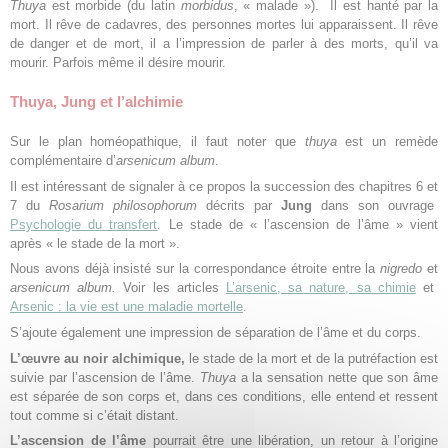
Thuya
est morbide (du latin
morbidus
, « malade »). Il est hanté par la
mort. Il rêve de cadavres, des personnes mortes lui apparaissent. Il rêve
de danger et de mort, il a l’impression de parler à des morts, qu’il va
mourir. Parfois même il désire mourir.
Thuya, Jung et l’alchimie
Sur le plan homéopathique, il faut noter que
thuya
est un remède
complémentaire d’
arsenicum album
.
Il est intéressant de signaler à ce propos la succession des chapitres 6 et
7 du
Rosarium philosophorum
décrits par
Jung
dans son ouvrage
Psychologie du transfert
. Le stade de « l’ascension de l’âme » vient
après « le stade de la mort ».
Nous avons déjà insisté sur la correspondance étroite entre la
nigredo
et
arsenicum album.
Voir les articles
L’arsenic, sa nature, sa chimie
et
Arsenic : la vie est une maladie mortelle
.
S’ajoute également une impression de séparation de l’âme et du corps.
L’œuvre au noir alchimique,
le stade de la mort et de la putréfaction est
suivie par l’ascension de l’âme.
Thuya
a la sensation nette que son âme
est séparée de son corps et, dans ces conditions, elle entend et ressent
tout comme si c’était distant.
L’ascension de l’âme
pourrait être une libération, un retour à l’origine