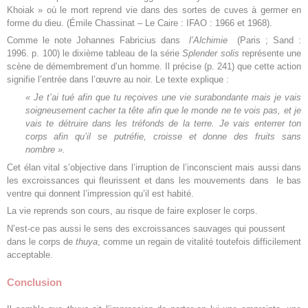
Khoiak » où le mort reprend vie dans des sortes de cuves à germer en
forme du dieu. (Émile Chassinat – Le Caire : IFAO : 1966 et 1968).
Comme le note Johannes Fabricius dans
l’Alchimie
(Paris ; Sand :
1996. p. 100) le dixième tableau de la série
Splender solis
représente une
scène de démembrement d’un homme. Il précise (p. 241) que cette action
signifie l’entrée dans l’œuvre au noir. Le texte explique :
« Je t’ai tué afin que tu reçoives une vie surabondante mais je vais
soigneusement cacher ta tête afin que le monde ne te vois pas, et je
vais te détruire dans les tréfonds de la terre. Je vais enterrer ton
corps afin qu’il se putréfie, croisse et donne des fruits sans
nombre ».
Cet élan vital s’objective dans l’irruption de l’inconscient mais aussi dans
les excroissances qui fleurissent et dans les mouvements dans le bas
ventre qui donnent l’impression qu’il est habité.
La vie reprends son cours, au risque de faire exploser le corps.
N’est-ce pas aussi le sens des excroissances sauvages qui poussent
dans le corps de
thuya
, comme un regain de vitalité toutefois difficilement
acceptable.
Conclusion