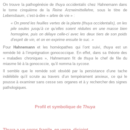
On trouve la pathogénésie de
thuya occidentalis
chez Hahnemann dans
le tome cinquième de la
Reine Arzneimittellehre
, sous le titre de
Lebensbaum
, c’est-à-dire « arbre de vie » :
« On prend les feuilles vertes de la plante (
thuya occidentalis
), on les
pile seules jusqu’à ce qu’elles soient réduites en une masse bien
homogène, puis on délaye celle-ci avec les deux tiers de son poids
d’esprit de vin, et on en exprime ensuite le suc. »
Pour
Hahnemann
et les homéopathes qui l’ont suivi,
thuya
est un
remède lié à l’imprégnation gonococcique. En effet, dans sa théorie des
« maladies chroniques », Hahnemann fit de
thuya
le chef de file du
miasme lié à la gonococcie, qu’il nomma la
sycose.
Il semble que le remède soit obsédé par la persistance d’une tache
indélébile qu’il scrute au travers d’un tempérament anxieux, ce qui le
pousse à examiner sans cesse ses organes et à y rechercher des signes
pathologiques.
Profil et symbolique de
Thuya
Thuya a un corps fragile, en verre, disjoint