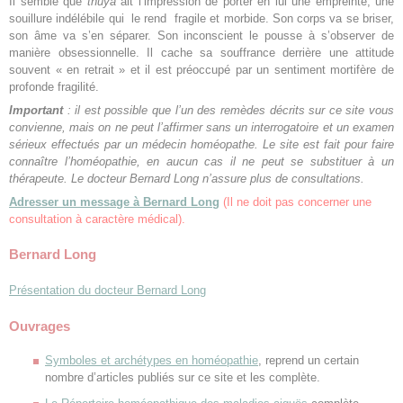
Il semble que
thuya
ait l’impression de porter en lui une empreinte, une
souillure indélébile qui le rend fragile et morbide. Son corps va se briser,
son âme va s’en séparer. Son inconscient le pousse à s’observer de
manière obsessionnelle. Il cache sa souffrance derrière une attitude
souvent « en retrait » et il est préoccupé par un sentiment mortifère de
profonde fragilité.
Important
: il est possible que l’un des remèdes décrits sur ce site vous
convienne, mais on ne peut l’affirmer sans un interrogatoire et un examen
sérieux effectués par un médecin homéopathe. Le site est fait pour faire
connaître l’homéopathie, en aucun cas il ne peut se substituer à un
thérapeute. Le docteur Bernard Long n’assure plus de consultations.
Adresser un message à Bernard Long
(Il ne doit pas concerner une
consultation à caractère médical).
Bernard Long
Présentation du docteur Bernard Long
Ouvrages
Symboles et archétypes en homéopathie
, reprend un certain
nombre d’articles publiés sur ce site et les complète.