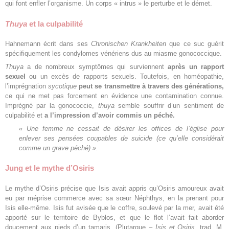
qui font enfler l’organisme. Un corps « intrus » le perturbe et le démet.
Thuya
et la culpabilité
Hahnemann écrit dans ses
Chronischen Krankheiten
que ce suc guérit
spécifiquement les condylomes vénériens dus au miasme gonococcique.
Thuya
a de nombreux symptômes qui surviennent
après un rapport
sexuel
ou un excès de rapports sexuels. Toutefois, en homéopathie,
l’imprégnation
sycotique
peut se transmettre à
travers des générations,
ce qui ne met pas forcement en évidence une contamination connue.
Imprégné par la gonococcie,
thuya
semble souffrir d’un sentiment de
culpabilité et
a l’impression d’avoir commis un péché.
« Une femme ne cessait de désirer les offices de l’église pour
enlever ses pensées coupables de suicide (ce qu’elle considérait
comme un grave péché) ».
Jung et le mythe d’Osiris
Le mythe d’Osiris précise que Isis avait appris qu’Osiris amoureux avait
eu par méprise commerce avec sa sœur Néphthys, en la prenant pour
Isis elle-même. Isis fut avisée que le coffre, soulevé par la mer, avait été
apporté sur le territoire de Byblos, et que le flot l’avait fait aborder
doucement aux pieds d’un tamaris. (Plutarque –
Isis et Osiris
. trad. M.