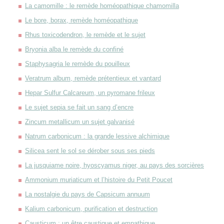
La camomille : le remède homéopathique chamomilla
Le bore, borax, remède homéopathique
Rhus toxicodendron, le remède et le sujet
Bryonia alba le remède du confiné
Staphysagria le remède du pouilleux
Veratrum album, remède prétentieux et vantard
Hepar Sulfur Calcareum, un pyromane frileux
Le sujet sepia se fait un sang d’encre
Zincum metallicum un sujet galvanisé
Natrum carbonicum : la grande lessive alchimique
Silicea sent le sol se dérober sous ses pieds
La jusquiame noire, hyoscyamus niger, au pays des sorcières
Ammonium muriaticum et l’histoire du Petit Poucet
La nostalgie du pays de Capsicum annuum
Kalium carbonicum, purification et destruction
Causticum : un être caustique et empathique