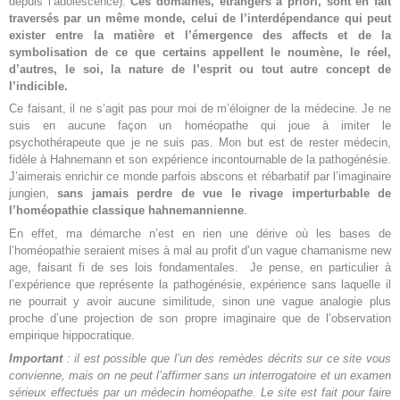
depuis l’adolescence).
Ces domaines, étrangers à priori, sont en fait
traversés par un même monde, celui de l’interdépendance qui peut
exister entre la matière et l’émergence des affects et de la
symbolisation de ce que certains appellent le noumène, le réel,
d’autres, le soi, la nature de l’esprit ou tout autre concept de
l’indicible.
Ce faisant, il ne s’agit pas pour moi de m’éloigner de la médecine. Je ne
suis en aucune façon un homéopathe qui joue à imiter le
psychothérapeute que je ne suis pas. Mon but est de rester médecin,
fidèle à Hahnemann et son expérience incontournable de la pathogénésie.
J’aimerais enrichir ce monde parfois abscons et rébarbatif par l’imaginaire
jungien,
sans jamais perdre de vue le rivage imperturbable de
l’homéopathie classique hahnemannienne
.
En effet, ma démarche n’est en rien une dérive où les bases de
l’homéopathie seraient mises à mal au profit d’un vague chamanisme new
age, faisant fi de ses lois fondamentales. Je pense, en particulier à
l’expérience que représente la pathogénésie, expérience sans laquelle il
ne pourrait y avoir aucune similitude, sinon une vague analogie plus
proche d’une projection de son propre imaginaire que de l’observation
empirique hippocratique.
Important
: il est possible que l’un des remèdes décrits sur ce site vous
convienne, mais on ne peut l’affirmer sans un interrogatoire et un examen
sérieux effectués par un médecin homéopathe. Le site est fait pour faire