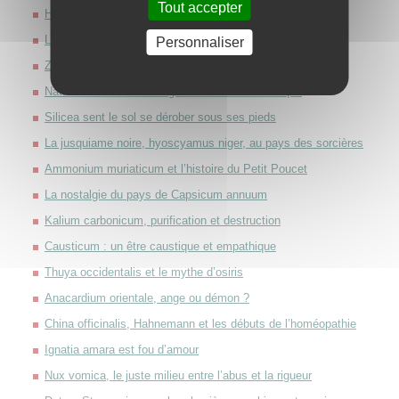
Tout accepter
Hepar Sulfur Calcareum, un pyromane frileux
Le sujet sepia se fait un sang d’encre
Personnaliser
Zincum metallicum un sujet galvanisé
Natrum carbonicum : la grande lessive alchimique
Silicea sent le sol se dérober sous ses pieds
La jusquiame noire, hyoscyamus niger, au pays des sorcières
Ammonium muriaticum et l’histoire du Petit Poucet
La nostalgie du pays de Capsicum annuum
Kalium carbonicum, purification et destruction
Causticum : un être caustique et empathique
Thuya occidentalis et le mythe d’osiris
Anacardium orientale, ange ou démon ?
China officinalis, Hahnemann et les débuts de l’homéopathie
Ignatia amara est fou d’amour
Nux vomica, le juste milieu entre l’abus et la rigueur