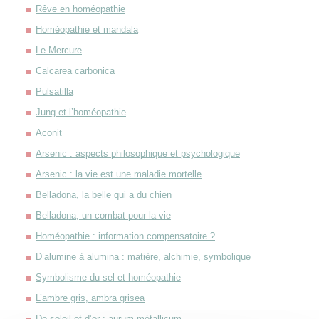
Rêve en homéopathie
Homéopathie et mandala
Le Mercure
Calcarea carbonica
Pulsatilla
Jung et l’homéopathie
Aconit
Arsenic : aspects philosophique et psychologique
Arsenic : la vie est une maladie mortelle
Belladona, la belle qui a du chien
Belladona, un combat pour la vie
Homéopathie : information compensatoire ?
D’alumine à alumina : matière, alchimie, symbolique
Symbolisme du sel et homéopathie
L’ambre gris, ambra grisea
De soleil et d’or : aurum métallicum