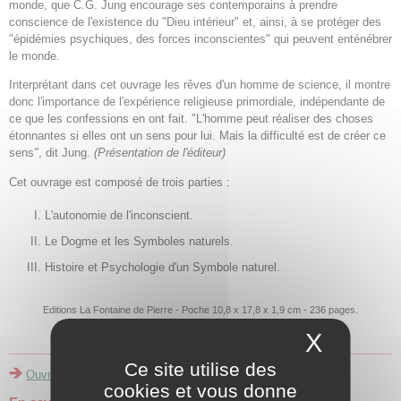
monde, que C.G. Jung encourage ses contemporains à prendre
conscience de l'existence du "Dieu intérieur" et, ainsi, à se protéger des
"épidémies psychiques, des forces inconscientes" qui peuvent enténébrer
le monde.
Interprétant dans cet ouvrage les rêves d'un homme de science, il montre
donc l'importance de l'expérience religieuse primordiale, indépendante de
ce que les confessions en ont fait. "L'homme peut réaliser des choses
étonnantes si elles ont un sens pour lui. Mais la difficulté est de créer ce
sens
"
, dit Jung.
(Présentation de l'éditeur)
Cet ouvrage est composé de trois parties :
L'autonomie de l'inconscient.
Le Dogme et les Symboles naturels.
Histoire et Psychologie d'un Symbole naturel.
Editions La Fontaine de Pierre - Poche 10,8 x 17,8 x 1,9 cm - 236 pages.
Traduction par Marthe Bernson et Gilbert Cahen.
X
Masque
Ce site utilise des
Ouvrages de C.G. Jung
cookies et vous donne