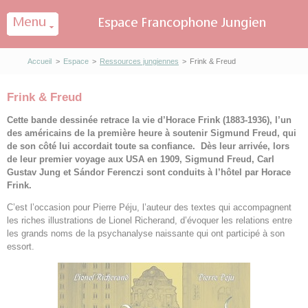
Panneau de gestion des cookies
Accueil
>
Espace
>
Ressources jungiennes
>
Frink & Freud
Frink & Freud
Cette bande dessinée retrace la vie d’Horace Frink (1883-1936), l’un
des américains de la première heure à soutenir Sigmund Freud, qui
de son côté lui accordait toute sa confiance. Dès leur arrivée, lors
de leur premier voyage aux USA en 1909, Sigmund Freud, Carl
Gustav Jung et Sándor Ferenczi sont conduits à l’hôtel par Horace
Frink.
C’est l’occasion pour Pierre Péju, l’auteur des textes qui accompagnent
les riches illustrations de Lionel Richerand, d’évoquer les relations entre
les grands noms de la psychanalyse naissante qui ont participé à son
essort.