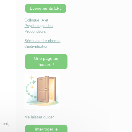
Évènements EFJ
Colloque IA et
Psychologie des
Prodondeurs
Séminaire Le chemin
d'individuation
Une page au
hasard !
Me laisser guider
ement,
Interroger le