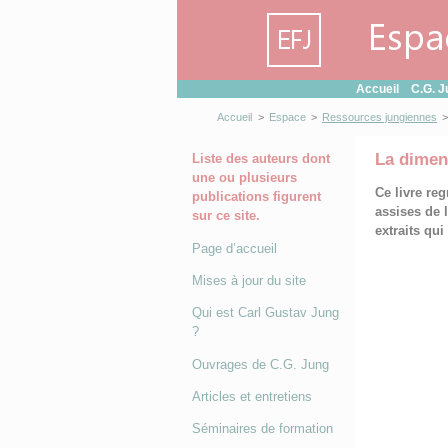
Panneau de gestion des cookies
Accueil
C.G. J
Accueil
>
Espace
>
Ressources jungiennes
>
La dimen
Liste des auteurs dont
une ou plusieurs
Ce livre re
publications figurent
assises de 
sur ce site.
extraits qui
Page d’accueil
Mises à jour du site
Qui est Carl Gustav Jung
?
Ouvrages de C.G. Jung
Articles et entretiens
Séminaires de formation