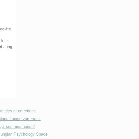
ociété
 leur
nt Jung
Articles et entretiens
Marie-Louise von Franz
Qui sommes nous ?
Jungian Psychology Space