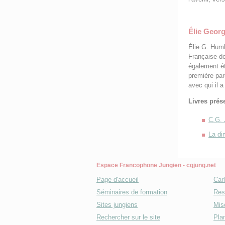
Élie Geor
Élie G. Humb
Française de
également é
première par
avec qui il a 
Livres prés
C.G. 
La di
Espace Francophone Jungien - cgjung.net
Page d'accueil
Car
Séminaires de formation
Res
Sites jungiens
Mise
Rechercher sur le site
Plan