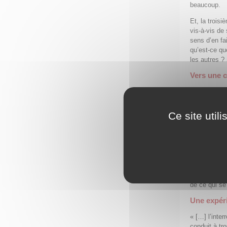
beaucoup.
Et, la trois
vis-à-vis de
sens d’en fa
qu’est-ce qu
les autres ?
Vers une c
« Si la capac
nous, ça se 
sommes, ce 
Ce site util
de siècles e
de connaiss
Mais, si c’e
devenir huma
une culture 
sentiment -, 
de ce qui se 
Une expér
« […] l’inter
conduit à tr