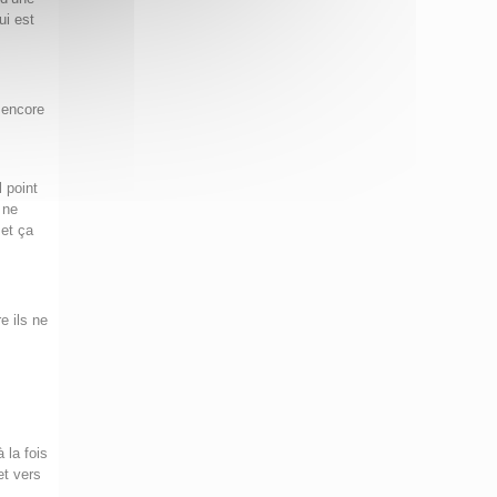
ui est
 encore
 point
 ne
et ça
e ils ne
 la fois
et vers