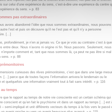
is sur celui d’une expérience du sens, c’est-à-dire une expérience du centre q
expérience du sens. » p. 83
ommes pas extraordinaires
ous avons abandonné l’idée que nous sommes extraordinaires, nous pouvons
autre l’est et puis on découvre qu’il ne l’est pas et qu’il n’y a personne
ire. […]
s, profondément, je n’en ai jamais vu. Ce que je vois au contraire c’est à quel
 entre deux. Nous n’avons ni origine ni fin. Nous passons. Seulement, nous
n’importe comment et, tant que nous sommes là, ça peut ne pas être si mal 
n sens. » p. 88
 prémonitoires
mensions curieuses des rêves prémonitoires, c’est que dans une large mesur
en. […] parce que de toutes façons l’information arrivera le lendemain ou le
 et quelquefois une information vraiment tout à fait sans intérêt. » p. 116
t au temps
re que le rapport au temps de notre vie consciente est un certain schéma qui
tre conscient et qu’en fait le psychisme vit dans un rapport au temps […] est à
 – semi-impliqué et unit différents vecteurs du temps à la fois vers le passé 
rs un avenir proche ou vers un avenir beaucoup plus avancé. » p. 115