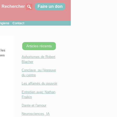
Rechercher
Faire un don
ungiens
Contact
Articles récents
 les
ues
Aphorismes de Robert
Blacher
Conclave, ou l'épreuve
du centre
Les affamés du pouvoir
Entretien avec Nathan
Fraikin
Dante et l'amour
Neurosciences, IA