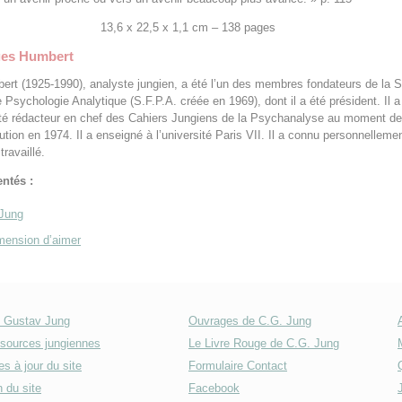
13,6 x 22,5 x 1,1 cm – 138 pages
ges Humbert
ert (1925-1990), analyste jungien, a été l’un des membres fondateurs de la S
 Psychologie Analytique (S.F.P.A. créée en 1969), dont il a été président. Il a
té rédacteur en chef des Cahiers Jungiens de la Psychanalyse au moment de
ution en 1974. Il a enseigné à l’université Paris VII. Il a connu personnelleme
travaillé.
entés :
Jung
mension d’aimer
l Gustav Jung
Ouvrages de C.G. Jung
sources jungiennes
Le Livre Rouge de C.G. Jung
s à jour du site
Formulaire Contact
 du site
Facebook