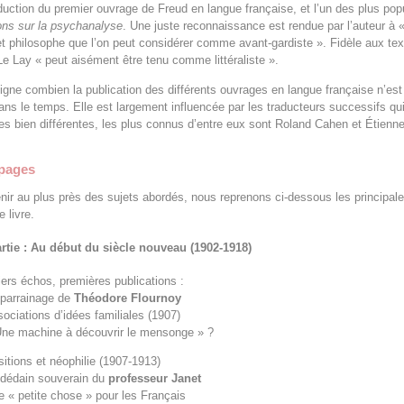
duction du premier ouvrage de Freud en langue française, et l’un des plus popu
ons sur la psychanalyse
. Une juste reconnaissance est rendue par l’auteur à 
t philosophe que l’on peut considérer comme avant-gardiste ». Fidèle aux te
e Lay « peut aisément être tenu comme littéraliste ».
ligne combien la publication des différents ouvrages en langue française n’est
s le temps. Elle est largement influencée par les traducteurs successifs qui
s bien différentes, les plus connus d’entre eux sont Roland Cahen et Étienn
 pages
nir au plus près des sujets abordés, nous reprenons ci-dessous les principal
e livre.
rtie : Au début du siècle nouveau (1902-1918)
ers échos, premières publications :
 parrainage de
Théodore Flournoy
sociations d’idées familiales (1907)
Une machine à découvrir le mensonge » ?
itions et néophilie (1907‑1913)
 dédain souverain du
professeur Janet
e « petite chose » pour les Français