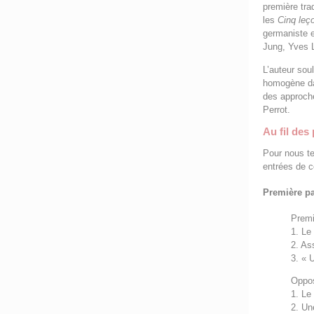
première tra
les
Cinq leç
germaniste e
Jung, Yves L
L’auteur sou
homogène dan
des approche
Perrot.
Au fil des
Pour nous te
entrées de c
Première pa
Premi
1. Le
2. As
3. « 
Oppos
1. Le
2. Un