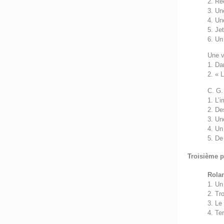
2. Ré
3. Un
4. Un
5. Je
6. Un
Une v
1. Da
2. « 
C. G.
1. L’
2. De
3. Un
4. Un
5. De
Troisième p
Rola
1. Un
2. Tr
3. Le
4. Ten