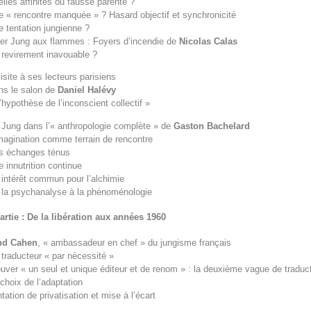
elles affinités ou fausse parenté ?
e « rencontre manquée » ? Hasard objectif et synchronicité
e tentation jungienne ?
ter Jung aux flammes : Foyers d’incendie de
Nicolas Calas
 revirement inavouable ?
isite à ses lecteurs parisiens
ns le salon de
Daniel Halévy
L’hypothèse de l’inconscient collectif »
 Jung dans l’« anthropologie complète » de
Gaston Bachelard
imagination comme terrain de rencontre
s échanges ténus
e innutrition continue
 intérêt commun pour l’alchimie
 la psychanalyse à la phénoménologie
artie : De la libération aux années 1960
nd Cahen
, « ambassadeur en chef » du jungisme français
 traducteur « par nécessité »
ouver « un seul et unique éditeur et de renom » : la deuxième vague de traduc
 choix de l’adaptation
tation de privatisation et mise à l’écart