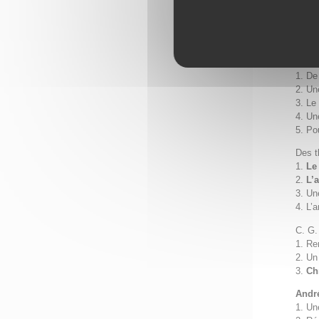
L’écl
1.
Le
2. Le
C. G.
1. De
2. Un
3. Le
4. Un
5. Po
Des t
1.
Le
2.
L’
3. Un
4. L’
C. G.
1. Re
2. Un
3.
Ch
Andr
1. Un