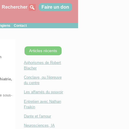
Rechercher
Faire un don
ungiens
Contact
Articles récents
n
Aphorismes de Robert
Blacher
Conclave, ou l'épreuve
iatrie,
du centre
Les affamés du pouvoir
e sous-
Entretien avec Nathan
Fraikin
Dante et l'amour
Neurosciences, IA