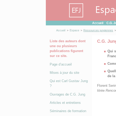
Panneau de gestion des cookies
Accueil
C.G. J
Accueil
>
Espace
>
Ressources jungiennes
>
C.G. Jun
Liste des auteurs dont
une ou plusieurs
publications figurent
Qui s
sur ce site.
Fran
Comme
Page d’accueil
Quell
Mises à jour du site
de la
Qui est Carl Gustav Jung
Florent Ser
?
titrée
Rencon
Ouvrages de C.G. Jung
Articles et entretiens
Séminaires de formation