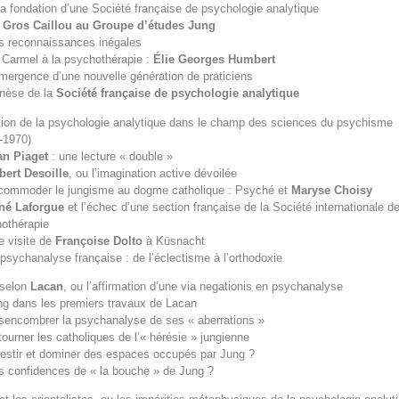
la fondation d’une Société française de psychologie analytique
 Gros Caillou au Groupe d’études Jung
s reconnaissances inégales
 Carmel à la psychothérapie :
Élie Georges Humbert
émergence d’une nouvelle génération de praticiens
nèse de la
Société française de psychologie analytique
tion de la psychologie analytique dans le champ des sciences du psychisme
‑1970)
an Piaget
: une lecture « double »
bert Desoille
, ou l’imagination active dévoilée
commoder le jungisme au dogme catholique : Psyché et
Maryse Choisy
né Laforgue
et l’échec d’une section française de la Société internationale d
othérapie
e visite de
Françoise Dolto
à Küsnacht
 psychanalyse française : de l’éclectisme à l’orthodoxie
 selon
Lacan
, ou l’affirmation d’une via negationis en psychanalyse
ng dans les premiers travaux de Lacan
sencombrer la psychanalyse de ses « aberrations »
tourner les catholiques de l’« hérésie » jungienne
vestir et dominer des espaces occupés par Jung ?
s confidences de « la bouche » de Jung ?