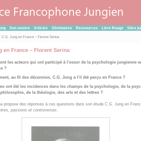
ung
Son oeuvre
Articles
Séminaires
Ressources
Livre Rouge
Sites j
C.G. Jung en France – Florent Serina
g en France – Florent Serina
ont les acteurs qui ont participé à l’essor de la psychologie jungienne e
ce ?
nt, au fil des décennies, C.G. Jung a t’il été perçu en France ?
es ont été les incidences dans les champs de la psychologie, de la psych
 philosophie, de la théologie, des arts et des lettres ?
ina propose des réponses à ces questions dans son étude C.G. Jung en Franc
tres, passions et controverses
.