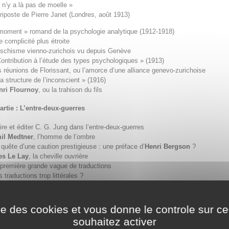
l n’y a là pas de moelle »
 riposte de Pierre Janet (Londres, août 1913)
moment » romand de la psychologie analytique (1912‑1918)
e complicité plus étroite
 schisme vienno-zurichois vu depuis Genève
Contribution à l’étude des types psychologiques » (1913)
s réunions de Florissant, ou l’amorce d’une alliance genevo-zurichoise
La structure de l’inconscient » (1916)
nri Flournoy
, ou la trahison du fils
rtie : L’entre-deux-guerres
ire et éditer C. G. Jung dans l’entre-deux-guerres
il Medtner
, l’homme de l’ombre
 quête d’une caution prestigieuse : une préface d’
Henri Bergson
?
es Le Lay
, la cheville ouvrière
 première grande vague de traductions
 traductions trop littérales ?
tion de la psychologie analytique dans le champ des sciences du psychisme
‑1939)
ise des cookies et vous donne le controle sur 
 intérêt restreint aux études diagnostiques et psychiatriques
souhaitez activer
s psychanalystes « suspects » de jungisme