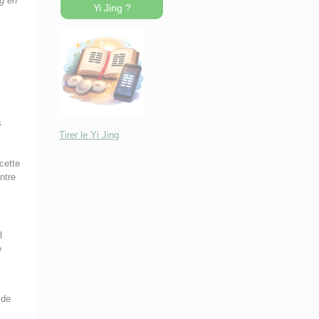
g en
Yi Jing ?
s
Tirer le Yi Jing
a
cette
ntre
8
e
 de