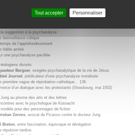
osion d’un mouvement jungien autochtone
 Gros Caillou
, ou la naissance d’un jungisme parisien « par en bas »
Tout accepter
Personnaliser
s premières « Jung-Frauen » francophones
 Jung dans la psychologie syncrétique de
Charles Baudouin
 la suggestion à la psychanalyse
e bienveillance critique
 temps de l’approfondissement
e fidèle amitié
ur une psychanalyse pacifiée
héologiens divisés
 pasteur Berguer
, exégète psychanalytique de la vie de Jésus
abbé Journet
, prédicateur d’une psychanalyse moralisée
e première vague de réprobation catholique… 136
amorce d’un dialogue avec les protestants (Strasbourg, mai 1932)
 Jung au prisme des arts et des lettres
ncontres avec le psychologue de Küsnacht
 modèle pour des personnages de fiction
ristian Zervos
, avocat de Picasso contre le docteur Jung
é Breton
, entre fascination, équivoque et dénégation
e répulsion tardive