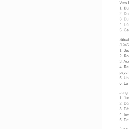
Vers 
1.
Du
2. De
3. Du
4. L’
5. Ge
Situa
(1945
1.
Je
2.
Ro
3. Ac
4.
Re
psych
5. Un
6. La
Jung
1. Ju
2. Dé
3. Dé
4. In
5. De