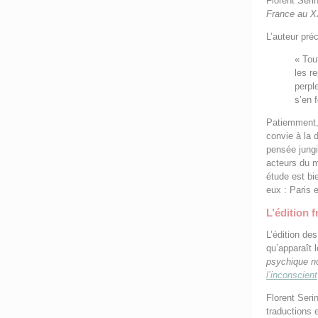
Florent Seri
France au X
L’auteur pré
« Tou
les r
perpl
s’en 
Patiemment,
convie à la 
pensée jung
acteurs du m
étude est bie
eux : Paris 
L’édition 
L’édition de
qu’apparaît 
psychique n
l’inconscient
Florent Seri
traductions e