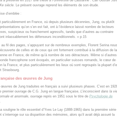
na a présenté en 2017 une thèse à l’Université de Lausanne :
Carl Gustav Jun
Xe siècle
. Le présent ouvrage reprend les éléments de son étude.
cise d’emblée :
t particulièrement en France, où depuis plusieurs décennies, Jung, ou plutôt
eprésentations qu’on s’en est fait, ont à l’évidence laissé nombre de lecteurs
exes, suspicieux ou franchement agressifs, tandis que d’autres au contraire
font inlassablement les défenseurs inconditionnels. » p.15
 au fil des pages, s’appuyant sur de nombreux exemples, Florent Serina nou
découverte de celles et de ceux qui ont fortement contribué à la diffusion de l
ienne en France, de même qu’à nombre de ses détracteurs. Même si d’autres
onde francophone sont évoqués, en particulier suisses romands, le cœur de 
n la France, et plus particulièrement les lieux où sont regroupés la plupart d’e
et Strasbourg.
française des œuvres de Jung
s œuvres de Jung traduites en français a suivi plusieurs phases. C’est en 192
le premier ouvrage de C.G. Jung en langue française,
L’inconscient dans la vi
ormale et anormale
, ouvrage repris en 1951 sous le titre de
Psychologie de
.
na souligne le rôle essentiel d’Yves Le Lay (1888-1965) dans la première série
t s’interroge sur sa disparition des mémoires, alors qu’il avait déjà assuré la