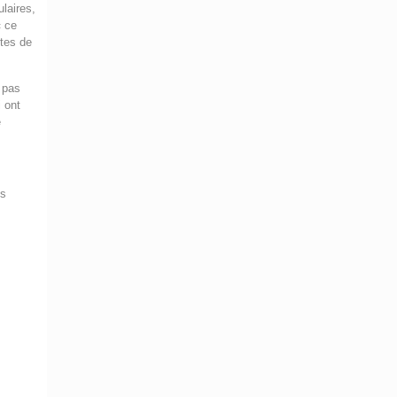
laires,
« ce
xtes de
 pas
 ont
e
es