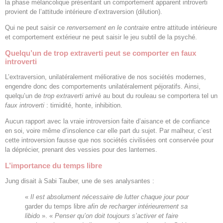
la phase mélancolique présentant un comportement apparent introverti
provient de l’attitude intérieure d’extraversion (dilution).
Qui ne peut saisir ce
renversement en le contraire
entre attitude intérieure
et comportement extérieur ne peut saisir le jeu subtil de la psyché.
Quelqu’un de trop extraverti peut se comporter en faux
introverti
L’extraversion, unilatéralement méliorative de nos sociétés modernes,
engendre donc des comportements unilatéralement péjoratifs. Ainsi,
quelqu’un de
trop extraverti
arrivé au bout du rouleau se comportera tel un
faux introverti
: timidité, honte, inhibition.
Aucun rapport avec la vraie introversion faite d’aisance et de confiance
en soi, voire même d’insolence car elle part du sujet. Par malheur, c’est
cette introversion fausse que nos sociétés civilisées ont conservée pour
la déprécier, prenant des vessies pour des lanternes.
L’importance du temps libre
Jung disait à Sabi Tauber, une de ses analysantes :
«
Il est absolument nécessaire de lutter chaque jour pour
garder du temps libre
afin de recharger intérieurement sa
libido
». «
Penser qu’on doit toujours s’activer et faire