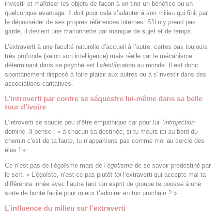
investir et maîtriser les objets de façon à en tirer un bénéfice ou un
quelconque avantage. Il doit pour cela s’adapter à son milieu qui finit par
le déposséder de ses propres références internes. S’il n’y prend pas
garde, il devient une marionnette par manque de sujet et de temps.
L’extraverti à une faculté naturelle d’accueil à l’autre, certes pas toujours
très profonde (selon son intelligence) mais réelle car le mécanisme
déterminant dans sa psyché est l’
identification
au monde. Il est donc
spontanément disposé à faire plaisir aux autres ou à s’investir dans des
associations caritatives.
L’introverti par contre se séquestre lui-même dans sa belle
tour d’ivoire
L’introverti se soucie peu d’être empathique car pour lui l’
introjection
domine. Il pense : « à chacun sa destinée, si tu meurs ici au bord du
chemin c’est de ta faute, tu n’appartiens pas comme moi au cercle des
élus ! »
Ce n’est pas de l’égoïsme mais de l’
égotisme
de se savoir prédestiné par
le sort. « L’égoïste, n’est-ce pas plutôt
toi
l’extraverti qui accepte mal ta
différence innée avec l’autre tant ton esprit de groupe te pousse à une
sorte de bonté facile pour mieux t’admirer en ton prochain ? »
L’influence du milieu sur l’extraverti