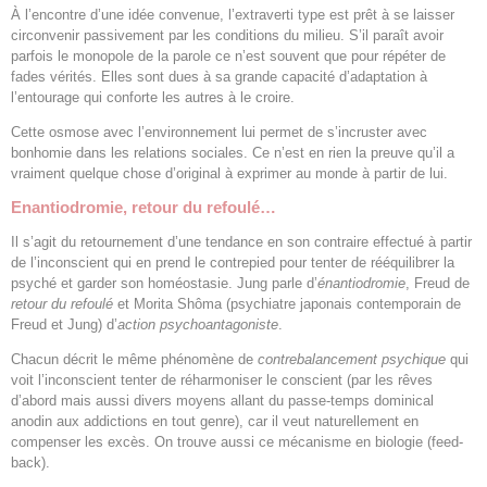
À l’encontre d’une idée convenue, l’extraverti type est prêt à se laisser
circonvenir passivement par les conditions du milieu. S’il paraît avoir
parfois le monopole de la parole ce n’est souvent que pour répéter de
fades vérités. Elles sont dues à sa grande capacité d’adaptation à
l’entourage qui conforte les autres à le croire.
Cette osmose avec l’environnement lui permet de s’incruster avec
bonhomie dans les relations sociales. Ce n’est en rien la preuve qu’il a
vraiment quelque chose d’original à exprimer au monde à partir de lui.
Enantiodromie, retour du refoulé…
Il s’agit du retournement d’une tendance en son contraire effectué à partir
de l’inconscient qui en prend le contrepied pour tenter de rééquilibrer la
psyché et garder son homéostasie. Jung parle d’
énantiodromie
, Freud de
retour du refoulé
et Morita Shôma (psychiatre japonais contemporain de
Freud et Jung) d’
action psychoantagoniste
.
Chacun décrit le même phénomène de
contrebalancement psychique
qui
voit l’inconscient tenter de réharmoniser le conscient (par les rêves
d’abord mais aussi divers moyens allant du passe-temps dominical
anodin aux addictions en tout genre), car il veut naturellement en
compenser les excès. On trouve aussi ce mécanisme en biologie (feed-
back).