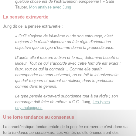
quelque chose est de l’
extraversion
européenne
! » Sabi
Tauber,
Mon analyse avec Jung
La pensée extravertie
Jung dit de la pensée extravertie :
«
Qu’il s’agisse de lui-même ou de son entourage, c’est
toujours à la réalité objective ou à la règle d’orientation
objective que ce type d’homme donne la prépondérance.
D’après elle il mesure le bien et le mal, détermine beauté et
laideur. Tout ce qui s’accorde avec cette formule est exact ;
faux, tout ce qui la contredit… Comme elle paraît
correspondre au sens universel, on en fait la loi universelle
qui doit toujours et partout se réaliser, dans le particulier
comme dans le général
.
Le type pensée extraverti subordonne tout à sa règle ; son
entourage doit faire de même
. » C.G. Jung,
Les types
psychologiques
Une forte tendance au consensus
La caractéristique fondamentale de la pensée extravertie c’est donc sa
forte
tendance au consensus
. Les vérités qu’elle énonce sont des