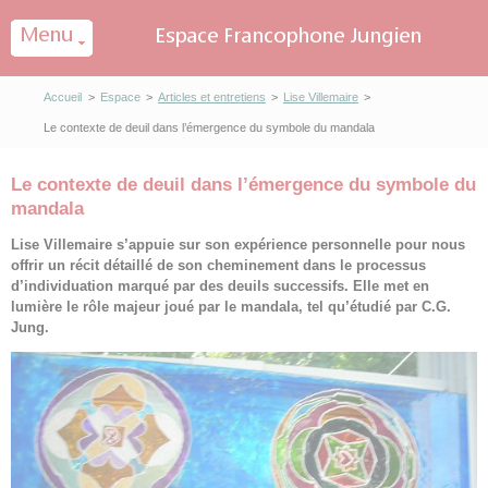
Panneau de gestion des cookies
Accueil
>
Espace
>
Articles et entretiens
>
Lise Villemaire
>
Le contexte de deuil dans l’émergence du symbole du mandala
Le contexte de deuil dans l’émergence du symbole du
mandala
Lise Villemaire s’appuie sur son expérience personnelle pour nous
offrir un récit détaillé de son cheminement dans le processus
d’individuation marqué par des deuils successifs. Elle met en
lumière le rôle majeur joué par le mandala, tel qu’étudié par C.G.
Jung.