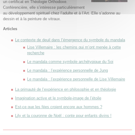
un certificat en Théologie Orthodoxe.
Conférencière, elle s’intéresse particulièrement
au développement spirituel chez l’adulte et à l’Art. Elle s’adonne au
dessin et à la peinture de vitraux.
Articles
Le contexte de deuil dans l’émergence du symbole du mandala
Lise Villemaire : les chemins qui m’ont menée à cette
recherche
Le mandala comme symbole archétypique du Soi
Le mandala : l’expérience personnelle de Jung
Le mandala : l’expérience personnelle de Lise Villemaire
La primauté de l’expérience en philosophie et en théologie
Imagination active et le symbole-image de l’étoile
Est-ce que les fées croient encore aux hommes ?
Lily et la couronne de Noël : conte pour enfants divins !