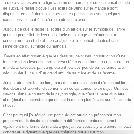
Toutefois, après avoir rédigé la partie de mon projet qui concernait l’étude
de Tucci, je restai bloqué ! Les écrits de Jung sur le mandala sont
dispersés çà et là dans plusieurs de ses publications sauf quelques
exceptions. Le tout était d’un grande complexité.
Jusqu’à ce que je fasse la lecture d’un article sur le symbole de l’arbre
qui a eu pour effet de lever l’obstacle du blocage en m’amenant à
concentrer mon étude et mon analyse sur le contexte du deuil dans
l’émergence du symbole du mandala.
J’avais en effet observé que les dessins, peintures, construction d’une
tour, etc. dans lesquels sont représenté sous une forme ou une autre, un
mandala, exécutés par Jung, étaient réalisés peu de temps après avoir
vécu un deuil : celui d’un grand ami, de sa mère et de sa femme.
Jung a sûrement fait ce lien, mais à ma connaissance il n’a rien publié
des détails et approfondissements en ce qui concerne ce sujet. Or, nous
savons, dans le courant de la psychologie, que c’est la perte d’un être
cher (deuil ou séparation) qui obtient la cote la plus élevée sur l’échelle du
stress.
C’est pourquoi j’ai rédigé une partie de cet article en présentant mon
propre vécu de deuils concomitant à différentes créations figurant
également une forme de mandala que j’ai réalisées. J’y ai élaboré l’impact
concret et la dynamique que ces créations ont eu sur mon