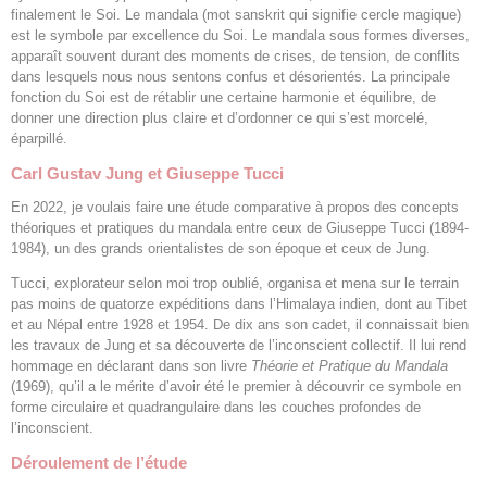
finalement le Soi. Le mandala (mot sanskrit qui signifie cercle magique)
est le symbole par excellence du Soi. Le mandala sous formes diverses,
apparaît souvent durant des moments de crises, de tension, de conflits
dans lesquels nous nous sentons confus et désorientés. La principale
fonction du Soi est de rétablir une certaine harmonie et équilibre, de
donner une direction plus claire et d’ordonner ce qui s’est morcelé,
éparpillé.
Carl Gustav Jung et Giuseppe Tucci
En 2022, je voulais faire une étude comparative à propos des concepts
théoriques et pratiques du mandala entre ceux de Giuseppe Tucci (1894-
1984), un des grands orientalistes de son époque et ceux de Jung.
Tucci, explorateur selon moi trop oublié, organisa et mena sur le terrain
pas moins de quatorze expéditions dans l’Himalaya indien, dont au Tibet
et au Népal entre 1928 et 1954. De dix ans son cadet, il connaissait bien
les travaux de Jung et sa découverte de l’inconscient collectif. Il lui rend
hommage en déclarant dans son livre
Théorie et Pratique du Mandala
(1969), qu’il a le mérite d’avoir été le premier à découvrir ce symbole en
forme circulaire et quadrangulaire dans les couches profondes de
l’inconscient.
Déroulement de l’étude