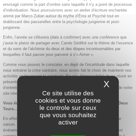
envisagé comme la part d’ombre sans laquelle il n’y a point de processus
d’individuation. Nous poursuivrons avec un atelier d’écriture enchantée
animé par Marco Zulian autour du mythe d’Éros et Psyché tout en
établissant des passerelles entre la psychologie jungienne et post-
jungienne.
Enfin, l’année se clôturera (date à confirmer) avec une conférence que
j’aurai le plaisir de partager avec Carole Sédillot sur le thème de l’essence
et du sens de l’alchimie du deux et des étapes incontournables par
lesquelles il faut passer pour parvenir à s’« Aimer ».
Comme vous pouvez le constater, en dépit de l’incertitude dans laquelle
nous entraine la crise sanitaire, nous avons fait le choix de maintenir nos
activités en favorisant la créativité. En cas d’impossibilité de se réunir en
X
Masque
présentiel, nous « maintiendrons » nos événements sous forme
d’entretiens filmés qui seront consultables sur une page spéciale de notre
Ce site utilise des
site internet.
cookies et vous donne
Vous éditez une revue au format électronique : La Revue des Deux
le controle sur ceux
Tours…
que vous souhaitez
En effet, nous étions à la recherche d’un moyen de clôturer chaque
activer
saison. Une solution qui permettrait de retracer l’ensemble des
événements écoulés tout en fournissant des contenus inédits. C’est
comme cela que l’idée de la revue s’est tout naturellement imposée à