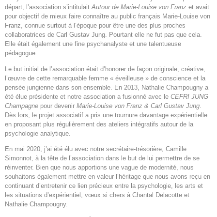
départ, l’association s’intitulait
Autour de Marie-Louise von Franz
et avait
pour objectif de mieux faire connaître au public français Marie-Louise von
Franz, connue surtout à l’époque pour être une des plus proches
collaboratrices de Carl Gustav Jung. Pourtant elle ne fut pas que cela.
Elle était également une fine psychanalyste et une talentueuse
pédagogue.
Le but initial de l’association était d’honorer de façon originale, créative,
l’œuvre de cette remarquable femme « éveilleuse » de conscience et la
pensée jungienne dans son ensemble. En 2013, Nathalie Champougny a
été élue présidente et notre association a fusionné avec le
CEFRI JUNG
Champagne
pour devenir
Marie-Louise von Franz & Carl Gustav Jung
.
Dès lors, le projet associatif a pris une tournure davantage expérientielle
en proposant plus régulièrement des ateliers intégratifs autour de la
psychologie analytique.
En mai 2020, j’ai été élu avec notre secrétaire-trésorière, Camille
Simonnot, à la tête de l’association dans le but de lui permettre de se
réinventer. Bien que nous apportions une vague de modernité, nous
souhaitons également mettre en valeur l’héritage que nous avons reçu en
continuant d’entretenir ce lien précieux entre la psychologie, les arts et
les situations d’expérientiel, vœux si chers à Chantal Delacotte et
Nathalie Champougny.