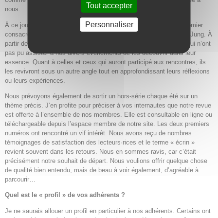
Tout accepter
nous.
Personnaliser
À ce jour, deux numéros spéciaux, hommages, sont parus. Le premier
consacré à Marie-Louise von Franz et le deuxième à Carl Gustav Jung. À
partir de l’an prochain, la revue permettra surtout aux personnes qui n’ont
pas pu assister à nos divers événements de les découvrir dans leur
essence. Quant à celles et ceux qui auront participé aux rencontres, ils
les revivront sous un autre angle tout en approfondissant leurs réflexions
ou leurs expériences.
Nous prévoyons également de sortir un hors-série chaque été sur un
thème précis. J’en profite pour préciser à vos internautes que notre revue
est offerte à l’ensemble de nos membres. Elle est consultable en ligne ou
téléchargeable depuis l’espace membre de notre site. Les deux premiers
numéros ont rencontré un vif intérêt. Nous avons reçu de nombres
témoignages de satisfaction des lecteurs·rices et le terme « écrin »
revient souvent dans les retours. Nous en sommes ravis, car c’était
précisément notre souhait de départ. Nous voulions offrir quelque chose
de qualité bien entendu, mais de beau à voir également, d’agréable à
parcourir…
Quel est le « profil » de vos adhérents ?
Je ne saurais allouer un profil en particulier à nos adhérents. Certains ont