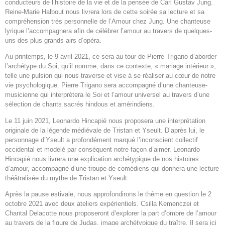
conducteurs de l’histoire de la vie et de la pensée de Carl Gustav Jung.
Reine-Marie Halbout nous livrera lors de cette soirée sa lecture et sa
compréhension très personnelle de l’Amour chez Jung. Une chanteuse
lyrique l’accompagnera afin de célébrer l’amour au travers de quelques-
uns des plus grands airs d’opéra.
Au printemps, le 9 avril 2021, ce sera au tour de Pierre Trigano d’aborder
l’archétype du Soi, qu’il nomme, dans ce contexte, « mariage intérieur »,
telle une pulsion qui nous traverse et vise à se réaliser au cœur de notre
vie psychologique. Pierre Trigano sera accompagné d’une chanteuse-
musicienne qui interprètera le Soi et l’amour universel au travers d’une
sélection de chants sacrés hindous et amérindiens.
Le 11 juin 2021, Leonardo Hincapié nous proposera une interprétation
originale de la légende médiévale de Tristan et Yseult. D’après lui, le
personnage d’Yseult a profondément marqué l’inconscient collectif
occidental et modelé par conséquent notre façon d’aimer. Leonardo
Hincapié nous livrera une explication archétypique de nos histoires
d’amour, accompagné d’une troupe de comédiens qui donnera une lecture
théâtralisée du mythe de Tristan et Yseult.
Après la pause estivale, nous approfondirons le thème en question le 2
octobre 2021 avec deux ateliers expérientiels. Csilla Kemenczei et
Chantal Delacotte nous proposeront d’explorer la part d’ombre de l’amour
au travers de la figure de Judas, image archétypique du traître. Il sera ici