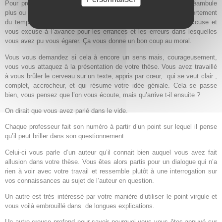
Pour présenter votre travail, votre directeur de thèse fait un préambule
plus ou moins long et réussi. La qualité de son discours dépend fortement
du temps qu’il a passé à lire la thèse… Il peut arriver qu’il s’excuse et
vous excuse à l’avance pour les errances et les erreurs dans lesquelles
vous avez pu vous égarer. Ça vous donne un bon coup au moral.
Vous vous demandez si cela à encore un sens mais, courageusement,
vous vous attaquez à la présentation de votre thèse. Vous avez travaillé
à vous brûler le cerveau sur un texte, appris par cœur, qui se veut clair ,
complet, accrocheur, et qui résume votre idée géniale. Cela se passe
bien, vous pensez que l’on vous écoute, mais qu’arrive t-il ensuite ?
On dirait que vous avez parlé dans le vide.
Chaque professeur fait son numéro à partir d’un point sur lequel il pense
qu’il peut briller dans son questionnement.
Celui-ci vous parle d’un auteur qu’il connait bien auquel vous avez fait
allusion dans votre thèse. Vous êtes alors partis pour un dialogue qui n’a
rien à voir avec votre travail et ressemble plutôt à une interrogation sur
vos connaissances au sujet de l’auteur en question.
Un autre est très intéressé par votre manière d’utiliser le point virgule et
vous voilà embrouillé dans de longues explications.
Un autre creuse profond pour savoir pourquoi vous vous êtes appuyé sur