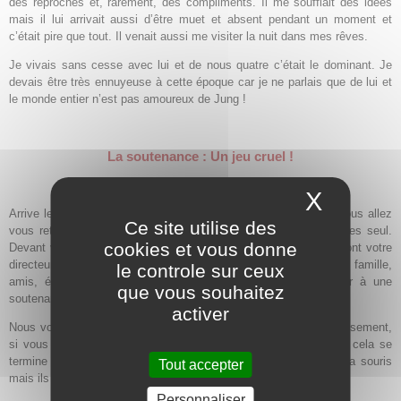
des reproches et, rarement, des compliments. Il me soufflait des idées
mais il lui arrivait aussi d’être muet et absent pendant un moment et
c’était pire que tout. Il venait aussi me visiter la nuit dans mes rêves.
Je vivais sans cesse avec lui et de nous quatre c’était le dominant. Je
devais être très ennuyeuse à cette époque car je ne parlais que de lui et
le monde entier n’est pas amoureux de Jung !
La soutenance : Un jeu cruel !
X
Masque
Arrive le jour de la soutenance de votre thèse de philosophie. Vous allez
Ce site utilise des
vous retrouver devant une petite table ; pas de notes, vous êtes seul.
cookies et vous donne
Devant vous, sur une longue estrade, cinq ou six personnes, dont votre
directeur de thèse, constituent le jury. Derrière vous le public : famille,
le controle sur ceux
amis, étudiants, inconnus. Tout le monde peut venir assister à une
que vous souhaitez
soutenance de thèse.
activer
Nous voilà partis pour trois à cinq heures d’un jeu cruel. Heureusement,
si vous avez déjà assisté à des soutenances vous savez que cela se
termine généralement bien. Les chats jouent longtemps avec la souris
Tout accepter
mais ils la laissent vivre.
Personnaliser