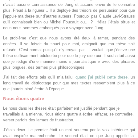
n’avait aucune connaissance de Jung et aucune envie de le connaître
plus. Freud à la rigueur… Il a déployé des trésors de persuasion pour que
j’appuie ma thèse sur d’autres auteurs. Pourquoi pas Claude Lévi-Strauss
qu’il connaissait bien ou Michel Foucault ou… ? Hélas j’étais têtue et
nous nous sommes embarqués pour voyager avec Jung.
Le problème c’est que nous avons été deux à ramer, pendant des
années. Il se faisait du souci pour moi, craignait que ma thèse soit
refusée. C’est normal puisqu’il n’y croyait pas. Il voulait que j’écrive une
thèse suffisamment édulcorée pour que le jury dise oui. Il souhaitait aussi
que je rédige d’une manière moins « journalistique » avec des phrases
plus longues, des termes plus philosophiques.
J’ai fait des efforts tels qu’il m’a fallu,
quand j’ai publié cette thèse,
un
long travail de détricotage pour que mes textes ressemblent plus à ce
que j’aurais aimé écrire à l’époque.
Nous étions quatre
Le nous dans les thèses était parfaitement justifié pendant que je
travaillais à la mienne. Nous étions quatre à écrire, effacer, se contredire,
verser parfois des larmes de frustration.
J’étais deux. Le premier était un moi soutenu par la voix intérieure qui
avait inspirée ma recherche. Le second était ce que Jung appelle la