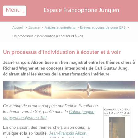
Panneau de gestion des cookies
Accueil
>
Espace
>
Articles et entretiens
>
Brèves et coups de cœur EFJ
>
Un processus d’individuation à écouter et à voir
Un processus d’individuation à écouter et à voir
Jean-François Alizon tisse un lien magistral entre les thèmes chers à
Richard Wagner et les concepts intemporels de Carl Gustav Jung,
éclairant ainsi les étapes de la transformation intérieure.
Ce « coup de cœur » s’appuie sur l’article Parsifal ou
le chemin vers le Soi, publié dans le
Cahier jungien
de psychanalyse no 158
.
En choisissant des thèmes chers à son cœur, la
musique et la spiritualité,
Jean-François Alizon
,