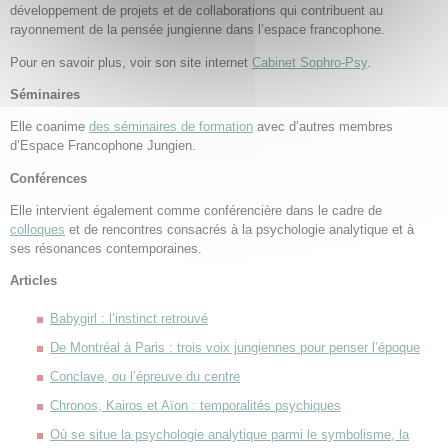
développement de projets et de collaborations qui contribuent au
rayonnement de la pensée jungienne dans l’espace francophone.
Pour en savoir plus, voir son site internet
Cabinet Sophro-Psy
.
Séminaires
Elle coanime
des séminaires de formation
avec d’autres membres
d’Espace Francophone Jungien.
Conférences
Elle intervient également comme conférencière dans le cadre de
colloques
et de rencontres consacrés à la psychologie analytique et à
ses résonances contemporaines.
Articles
Babygirl : l’instinct retrouvé
De Montréal à Paris : trois voix jungiennes pour penser l’époque
Conclave, ou l’épreuve du centre
Chronos, Kairos et Aïon : temporalités psychiques
Où se situe la psychologie analytique parmi le symbolisme, la