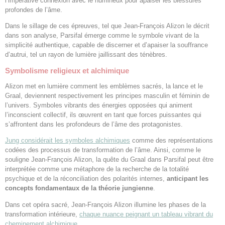
l’impérative connexion avec le numineux pour apaiser les blessures
profondes de l’âme.
Dans le sillage de ces épreuves, tel que Jean-François Alizon le décrit
dans son analyse, Parsifal émerge comme le symbole vivant de la
simplicité authentique, capable de discerner et d’apaiser la souffrance
d’autrui, tel un rayon de lumière jaillissant des ténèbres.
Symbolisme religieux et alchimique
Alizon met en lumière comment les emblèmes sacrés, la lance et le
Graal, deviennent respectivement les principes masculin et féminin de
l’univers. Symboles vibrants des énergies opposées qui animent
l’inconscient collectif, ils œuvrent en tant que forces puissantes qui
s’affrontent dans les profondeurs de l’âme des protagonistes.
Jung considérait les symboles alchimiques
comme des représentations
codées des processus de transformation de l’âme. Ainsi, comme le
souligne Jean-François Alizon, la quête du Graal dans Parsifal peut être
interprétée comme une métaphore de la recherche de la totalité
psychique et de la réconciliation des polarités internes,
anticipant les
concepts fondamentaux de la théorie jungienne
.
Dans cet opéra sacré, Jean-François Alizon illumine les phases de la
transformation intérieure,
chaque nuance peignant un tableau vibrant du
cheminement alchimique.