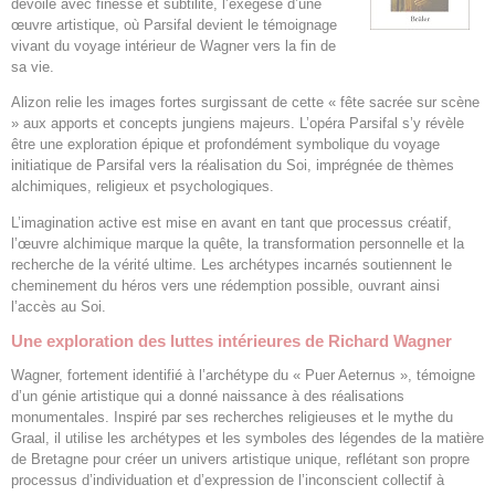
dévoile avec finesse et subtilité, l’exégèse d’une
œuvre artistique, où Parsifal devient le témoignage
vivant du voyage intérieur de Wagner vers la fin de
sa vie.
Alizon relie les images fortes surgissant de cette « fête sacrée sur scène
» aux apports et concepts jungiens majeurs. L’opéra Parsifal s’y révèle
être une exploration épique et profondément symbolique du voyage
initiatique de Parsifal vers la réalisation du Soi, imprégnée de thèmes
alchimiques, religieux et psychologiques.
L’imagination active est mise en avant en tant que processus créatif,
l’œuvre alchimique marque la quête, la transformation personnelle et la
recherche de la vérité ultime. Les archétypes incarnés soutiennent le
cheminement du héros vers une rédemption possible, ouvrant ainsi
l’accès au Soi.
Une exploration des luttes intérieures de Richard Wagner
Wagner, fortement identifié à l’archétype du « Puer Aeternus », témoigne
d’un génie artistique qui a donné naissance à des réalisations
monumentales. Inspiré par ses recherches religieuses et le mythe du
Graal, il utilise les archétypes et les symboles des légendes de la matière
de Bretagne pour créer un univers artistique unique, reflétant son propre
processus d’individuation et d’expression de l’inconscient collectif à