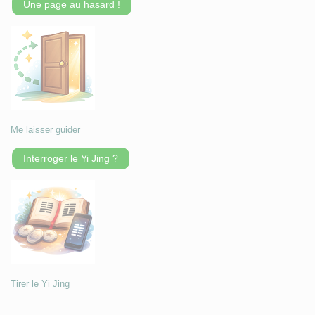
Une page au hasard !
Me laisser guider
Interroger le Yi Jing ?
Tirer le Yi Jing