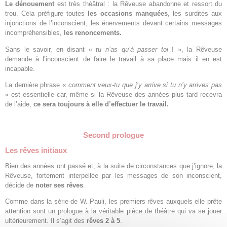
Le dénouement
est très théâtral : la Rêveuse abandonne et ressort du
trou. Cela préfigure toutes
les occasions manquées
, les surdités aux
injonctions de l’inconscient, les énervements devant certains messages
incompréhensibles,
les renoncements.
Sans le savoir, en disant «
tu n’as qu’à passer toi
! », la Rêveuse
demande à l’inconscient de faire le travail à sa place mais il en est
incapable.
La dernière phrase «
comment veux-tu que j’y arrive si tu n’y arrives pas
« est essentielle car, même si la Rêveuse des années plus tard recevra
de l’aide,
ce sera toujours à elle d’effectuer le travail.
Second prologue
Les rêves initiaux
Bien des années ont passé et, à la suite de circonstances que j’ignore, la
Rêveuse, fortement interpellée par les messages de son inconscient,
décide de
noter ses rêves
.
Comme dans la série de W. Pauli, les premiers rêves auxquels elle prête
attention sont un prologue à la véritable pièce de théâtre qui va se jouer
ultérieurement. Il s’agit des
rêves 2 à 5
.