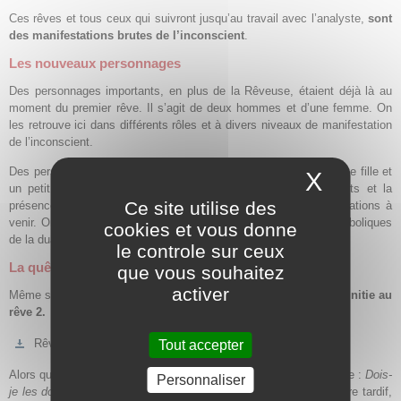
Ces rêves et tous ceux qui suivront jusqu’au travail avec l’analyste,
sont
des manifestations brutes de l’inconscient
.
Les nouveaux personnages
Des personnages importants, en plus de la Rêveuse, étaient déjà là au
moment du premier rêve. Il s’agit de deux hommes et d’une femme. On
les retrouve ici dans différents rôles et à divers niveaux de manifestation
de l’inconscient.
Des personnages nouveaux apparaissent : des enfants (une petite fille et
X
Masque
un petit garçon) et des animaux (chat et papillon). Les enfants et la
Ce site utilise des
présence animale auront tous deux leur rôle dans les représentations à
venir. On observe aussi deux gros vers mais ils sont plutôt symboliques
cookies et vous donne
de la dualité et on ne les reverra pas.
le controle sur ceux
La quête de la Rêveuse
que vous souhaitez
activer
Même si la Rêveuse ne le sait pas, elle entame une
quête
qui s’initie au
rêve 2.
Rêve no 2 :
l'afficher
Tout accepter
Alors qu’on lui donne des
morceaux de pain
rassis, elle demande :
Dois-
Personnaliser
je les donner à une oeuvre ?
Cela signifie, même si c’est peut-être tardif,