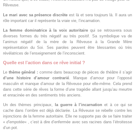
Rêveuse.
Le mari avec sa présence discrète
est là et sera toujours là. Il aura un
rôle important car il représente la vraie vie, l’incarnation.
La femme dominatrice à la voix autoritaire
qui se retrouvera sous
diverses formes du très négatif au très positif. Sa symbolique va de
l’
animus
négatif de la mère de la Rêveuse à la Grande Mère
représentation du Soi. Ses paroles peuvent être blessantes où très
révélatrices de l’enseignement de l’inconscient.
Quelle est l’action dans ce rêve initial ?
Le
thème général :
comme dans beaucoup de pièces de théâtre il s’agir
d’une histoire d’amour contrarié
. Manque d’amour pour l’opposé
masculin et manque d’amour de la Rêveuse pour elle-même. Cela prend
dans cette série de rêves la forme d’une tragédie allant jusqu’au meurtre
et enracinée en des sentiments très anciens.
Un des thèmes principaux,
la guerre à l’incarnation
et à ce qui se
cache dans l’ombre est déjà déclarée. La Rêveuse se rebelle contre les
injonctions de la femme autoritaire. Elle ne supporte pas de se faire traiter
«
d’empotée
« , c’est à dire d’enfermée avec ses racines dans l’étroitesse
d’un pot.