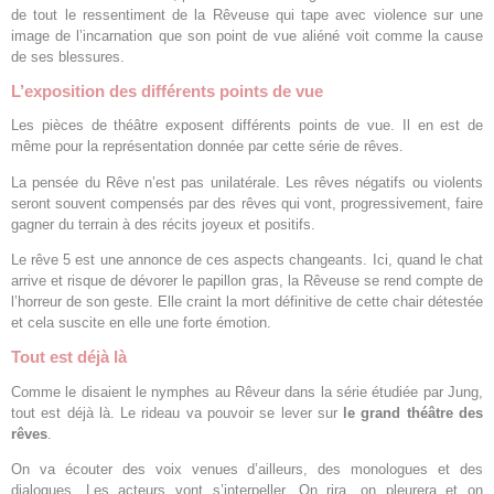
de tout le ressentiment de la Rêveuse qui tape avec violence sur une
image de l’incarnation que son point de vue aliéné voit comme la cause
de ses blessures.
L’exposition des différents points de vue
Les pièces de théâtre exposent différents points de vue. Il en est de
même pour la représentation donnée par cette série de rêves.
La pensée du Rêve n’est pas unilatérale. Les rêves négatifs ou violents
seront souvent compensés par des rêves qui vont, progressivement, faire
gagner du terrain à des récits joyeux et positifs.
Le rêve 5 est une annonce de ces aspects changeants. Ici, quand le chat
arrive et risque de dévorer le papillon gras, la Rêveuse se rend compte de
l’horreur de son geste. Elle craint la mort définitive de cette chair détestée
et cela suscite en elle une forte émotion.
Tout est déjà là
Comme le disaient le nymphes au Rêveur dans la série étudiée par Jung,
tout est déjà là. Le rideau va pouvoir se lever sur
le grand théâtre des
rêves
.
On va écouter des voix venues d’ailleurs, des monologues et des
dialogues. Les acteurs vont s’interpeller. On rira, on pleurera et on