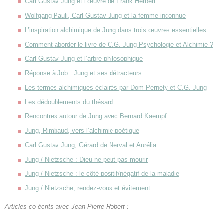
Carl Gustav Jung et l’œuvre de Frank Herbert
Wolfgang Pauli, Carl Gustav Jung et la femme inconnue
L’inspiration alchimique de Jung dans trois œuvres essentielles
Comment aborder le livre de C.G. Jung Psychologie et Alchimie ?
Carl Gustav Jung et l’arbre philosophique
Réponse à Job : Jung et ses détracteurs
Les termes alchimiques éclairés par Dom Pernety et C.G. Jung
Les dédoublements du thésard
Rencontres autour de Jung avec Bernard Kaempf
Jung, Rimbaud, vers l’alchimie poétique
Carl Gustav Jung, Gérard de Nerval et Aurélia
Jung / Nietzsche : Dieu ne peut pas mourir
Jung / Nietzsche : le côté positif/négatif de la maladie
Jung / Nietzsche, rendez-vous et évitement
Articles co-écrits avec Jean-Pierre Robert :