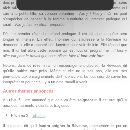
dois-je quand même
entreprendre un
travail, une Œuvre, au sens
alchimique du terme ?
Elle y est fortement incitée par un homme qui
crie à la petite fille, sa version enfantine :
Vas-y ! Vas-y !
On ne peut
s’empêcher de penser à la femme autoritaire du premier prologue qui
criait :
Vas-y, fais un effort, empotée
.
Dès ce premier rêve du second prologue il est dit que la quête sera
longue et intense. En effet, l’homme qui s’adresse à la Rêveuse lui
demande si elle a apporté des lunettes pour voir de loin. Elle répond que
non. Il lui fait alors cette réponse qui est tout un programme :
Il faut y
aller car pour le travail que nous allons faire
il faut voir loin
.
Notons, dans ce rêve initial, un encouragement discret : la Rêveuse dit
qu’
elle habite tout près
. Même si elle ne le sait pas, elle est très
perméable aux enseignements de l’inconscient. Le tout sera de savoir les
interpréter et pour cela il y a un gros travail à venir.
Autres thèmes annoncés
Au
rêve 3
il est annoncé que cela va être
saignant
et il est vrai qu’il y
aura des moments violents et tragiques.
Rêve no 3 :
l'afficher
Il est aussi dit qu’
il faudra soigner la Rêveuse,
représentée ici par un