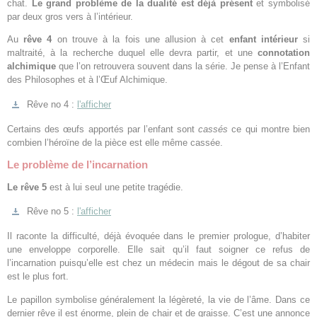
chat.
Le grand problème de la dualité est déjà présent
et symbolisé
par deux gros vers à l’intérieur.
Au
rêve 4
on trouve à la fois une allusion à cet
enfant intérieur
si
maltraité, à la recherche duquel elle devra partir, et une
connotation
alchimique
que l’on retrouvera souvent dans la série. Je pense à l’Enfant
des Philosophes et à l’Œuf Alchimique.
Rêve no 4 :
l'afficher
Certains des œufs apportés par l’enfant sont
cassés
ce qui montre bien
combien l’héroïne de la pièce est elle même cassée.
Le problème de l’incarnation
Le rêve 5
est à lui seul une petite tragédie.
Rêve no 5 :
l'afficher
Il raconte la difficulté, déjà évoquée dans le premier prologue, d’habiter
une enveloppe corporelle. Elle sait qu’il faut soigner ce refus de
l’incarnation puisqu’elle est chez un médecin mais le dégout de sa chair
est le plus fort.
Le papillon symbolise généralement la légèreté, la vie de l’âme. Dans ce
dernier rêve il est énorme, plein de chair et de graisse. C’est une annonce