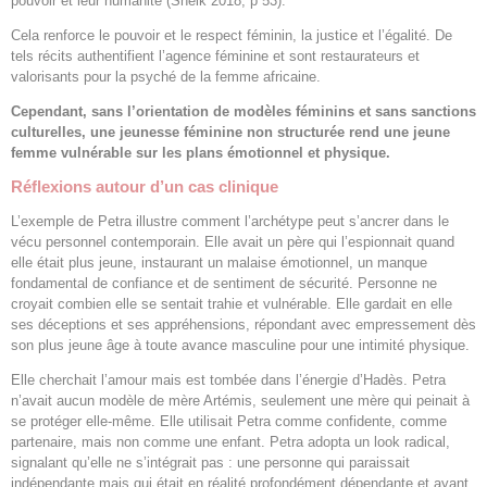
pouvoir et leur humanité (Sheik 2018, p 53).
Cela renforce le pouvoir et le respect féminin, la justice et l’égalité. De
tels récits authentifient l’agence féminine et sont restaurateurs et
valorisants pour la psyché de la femme africaine.
Cependant, sans l’orientation de modèles féminins et sans sanctions
culturelles, une jeunesse féminine non structurée rend une jeune
femme vulnérable sur les plans émotionnel et physique.
Réflexions autour d’un cas clinique
L’exemple de Petra illustre comment l’archétype peut s’ancrer dans le
vécu personnel contemporain. Elle avait un père qui l’espionnait quand
elle était plus jeune, instaurant un malaise émotionnel, un manque
fondamental de confiance et de sentiment de sécurité. Personne ne
croyait combien elle se sentait trahie et vulnérable. Elle gardait en elle
ses déceptions et ses appréhensions, répondant avec empressement dès
son plus jeune âge à toute avance masculine pour une intimité physique.
Elle cherchait l’amour mais est tombée dans l’énergie d’Hadès. Petra
n’avait aucun modèle de mère Artémis, seulement une mère qui peinait à
se protéger elle-même. Elle utilisait Petra comme confidente, comme
partenaire, mais non comme une enfant. Petra adopta un look radical,
signalant qu’elle ne s’intégrait pas : une personne qui paraissait
indépendante mais qui était en réalité profondément dépendante et ayant