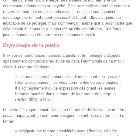
commença lentement à émerger des années de tourments et de
dépression enfouis dans sa psyché. Cela se manifesta extérieurement à
travers les partenaires qu’elle choisissait, qui l’endommageaient
davantage par un traitement possessif et brutal. Elle avait jadis été
incapable de se protéger, mais commençait maintenant à reconnaître que
cela nuisait à l’amour et à la sécurité qu’elle désirait tant. Une force
jusque-là inconnue était en train de s’épanouir en elle.
Étymologie de la puella
Il existe de nombreuses nuances à puella et un mélange d’aspects
apparemment contradictoires évidents dans l’étymologie de ce mot. Il
s’agit d’un terme décrivant :
« les associations émotionnelles d’un diminutif appliqué aux
filles et aux jeunes filles vues comme des objets érotiques ;
il s’agit également d’une expression désignant les jeunes
femmes mariées dans le cadre de leur statut de vierge. »
(Hallett 2013, p 203)
Le poète élégiaque romain Catulle a été crédité de l’utilisation du terme
puella
, auparavant un nom pour désigner l’enfant de sexe féminin. Le
terme
« désignait une femme considérée avec affection, désirée