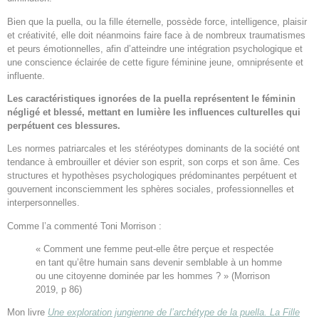
Bien que la puella, ou la fille éternelle, possède force, intelligence, plaisir
et créativité, elle doit néanmoins faire face à de nombreux traumatismes
et peurs émotionnelles, afin d’atteindre une intégration psychologique et
une conscience éclairée de cette figure féminine jeune, omniprésente et
influente.
Les caractéristiques ignorées de la puella représentent le féminin
négligé et blessé, mettant en lumière les influences culturelles qui
perpétuent ces blessures.
Les normes patriarcales et les stéréotypes dominants de la société ont
tendance à embrouiller et dévier son esprit, son corps et son âme. Ces
structures et hypothèses psychologiques prédominantes perpétuent et
gouvernent inconsciemment les sphères sociales, professionnelles et
interpersonnelles.
Comme l’a commenté Toni Morrison :
« Comment une femme peut-elle être perçue et respectée
en tant qu’être humain sans devenir semblable à un homme
ou une citoyenne dominée par les hommes ? » (Morrison
2019, p 86)
Mon livre
Une exploration jungienne de l’archétype de la puella. La Fille