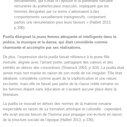
sexuellement, qui n’était ni l’épouse ni la partenaire sexuelle
rémunérée du poète/locuteur masculin, impliquant que les
femmes désignées par ce terme s’adonnaient à des
comportements sexuellement transgressifs, comportant
parfois une rémunération pour leurs faveurs » (Hallett 2013,
p 206).
Puella désignait la jeune femme attrayante et intelligente dans la
poésie, la musique et la danse, qui était considérée comme
charmante et accomplie par ses réalisations.
De plus, l’expression
docta puella
faisait référence à la jeune fille
instruite, alignée avec l’amant poète, partageant des valeurs et des
intérêts en dehors des conventions (Sharrock 2003, p 324). La puella était
aimée mais non mariée en raison de son mode de vie irrégulier. Elle était
idéalisée, considérée comme ayant de la sophistication et une nature
excitante, mais elle ne faisait pas partie de la classe noble romaine où
les femmes étaient sans éducation et n’avaient aucune place dans la
littérature.
La puella se trouvait en dehors des normes de la matrone romaine
respectable en raison de sa formation artistique et culturelle ; cependant,
elle avait encore besoin de l’homme pour propager son écriture en raison
de la structure sociale de l’époque (Hallett 2013, p 336).