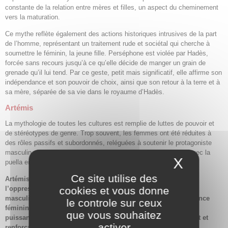
constante de la relation entre mères et filles, un aspect du cheminement
vers la maturation.
Ce mythe reflète également des actions historiques intrusives de la part
de l’homme, représentant un traitement rude et sociétal qui cherche à
soumettre le féminin, la jeune fille. Perséphone est violée par Hadès,
forcée sans recours jusqu’à ce qu’elle décide de manger un grain de
grenade qu’il lui tend. Par ce geste, petit mais significatif, elle affirme son
indépendance et son pouvoir de choix, ainsi que son retour à la terre et à
sa mère, séparée de sa vie dans le royaume d’Hadès.
Artémis
La mythologie de toutes les cultures est remplie de luttes de pouvoir et
de stéréotypes de genre. Trop souvent, les femmes ont été réduites à
des rôles passifs et subordonnés, reléguées à soutenir le protagoniste
masculin. Cela nous conduit à la figure d’Artémis, qui s’aligne avec la
X
Masque
puella en tant que protectrice du développement des jeunes filles.
Ce site utilise des
Artémis résiste à l’emprise patriarcale, à la manipulation et à
l’oppression des femmes, s’opposant fermement à l’autorité
cookies et vous donne
masculine. Elle illustre le potentiel émancipateur de la résilience
le controle sur ceux
féminine, de la sagesse et de l’autonomie. Elle enseigne la
que vous souhaitez
puissance féminine, le respect et l’égalité, validant, restaurant et
activer
renforçant la force physique et la ténacité des filles.