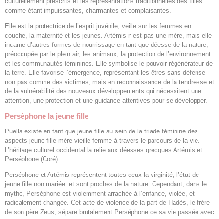
culturellement prescrits et les représentations traditionnelles des filles
comme étant impuissantes, charmantes et complaisantes.
Elle est la protectrice de l’esprit juvénile, veille sur les femmes en
couche, la maternité et les jeunes. Artémis n’est pas une mère, mais elle
incarne d’autres formes de nourrissage en tant que déesse de la nature,
préoccupée par le plein air, les animaux, la protection de l’environnement
et les communautés féminines. Elle symbolise le pouvoir régénérateur de
la terre. Elle favorise l’émergence, représentant les êtres sans défense
non pas comme des victimes, mais en reconnaissance de la tendresse et
de la vulnérabilité des nouveaux développements qui nécessitent une
attention, une protection et une guidance attentives pour se développer.
Perséphone la jeune fille
Puella existe en tant que jeune fille au sein de la triade féminine des
aspects jeune fille-mère-vieille femme à travers le parcours de la vie.
L’héritage culturel occidental la relie aux déesses grecques Artémis et
Perséphone (Coré).
Perséphone et Artémis représentent toutes deux la virginité, l’état de
jeune fille non mariée, et sont proches de la nature. Cependant, dans le
mythe, Perséphone est violemment arrachée à l’enfance, violée, et
radicalement changée. Cet acte de violence de la part de Hadès, le frère
de son père Zeus, sépare brutalement Perséphone de sa vie passée avec