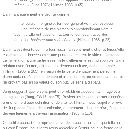
même. » (Jung 1976; Hillman 1985, p 65)
L’anima a également été décrite comme :
« intérieure . . . virginale, fermée, générative mais réservée
. . . une intériorité de mouvement s’approfondissant vers le
bas . . . Elle est aussi un facteur réfléchissant avec des
émotions
bouleversantes de l’âme
. » (Hillman 1985, p 23).
L’anima est décrite comme fournissant un sentiment d’être, et lorsqu’elle
est absente et inaccessible, une personne ressent le vide et l’absence,
car la relation à une partie essentielle d’elle-même est indisponible. Sans
relation avec l’anima, elle se sent dépersonnalisée, comme l’a noté
Hillman (1985, p 105), en raison de la perte d’engagement personnel,
d’une certaine réflexion intérieure et introspection, ne se souciant pas et
ne croyant pas en sa valeur ou son but. Le sens a disparu.
Jung suggérait que le sens peut être rétabli en accédant à l’image et à
l’imagination (Jung, CW13, par 75). Raviver les images permet d’accéder
à une forme d’auto-définition et de vitalité. Hillman nous rappelle le rêve
de Jung de la fille et de la colombe, et comment, dans ce rêve, Jung est
devenu lui-même à travers l’imagination (1985, p 113).
Cette fille pourrait être représentative de la puella ; en tant que telle, en
suivant l’image, nous la trouvons associée à l’esprit sous la forme de la