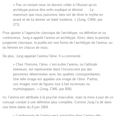
« Pas un instant nous ne devons céder à l’illusion qu’un
archétype puisse être enfin expliqué et éliminé . . . Le
maximum que nous puissions faire est de rêver le mythe en
avant et de lui donner un habit moderne. » (Jung, CW9i, par
271)
Pour ajouter à l’approche classique de l’archétype, sa définition et sa
controverse, Jung a appelé l’anima un archétype. Ainsi, dans la pensée
jungienne classique, la puella est une forme de l’archétype de l’anima, ou
du féminin en chacun de nous.
De plus, Jung appelait l’anima l’âme. Il a commenté :
« Chez l’homme, l’âme, c’est-à-dire l’anima, ou l’attitude
intérieure, est représentée dans l’inconscient par des
personnes déterminées avec les qualités correspondantes.
Une telle image est appelée une
image de l’âme
. Parfois,
ces images sont de figures tout à fait inconnues ou
mythologiques. » (Jung, CW6, par 808)
Ici, l’anima est attribuée à la psyché masculine, mais la mise à jour de ce
concept conduit à une définition plus complète. Comme Jung l’a dit dans
une lettre datée du 8 juin 1959 :
« L’androgynie de l’anima peut apparaître dans l’anima elle-