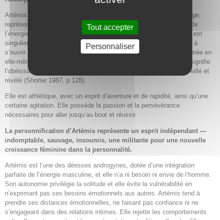
Artémis protège et enseigne en tant que déesse de la psyché vierge,
représentant le contenant incubateur, frais, intérieur et imaginaire de
Tout accepter
l’énergie. (Hillman 1989, p 190). La virginité fait référence à ce qui est
singulier, enveloppé en soi-même, en gestation et pas encore prêt à
Personnaliser
s’ouvrir. En tant que vierge, elle est auto-dirigée, autonome, enfermée en
elle-même avec son attention tournée vers l’intérieur. La virginité signifie
l’obéissance à ce qu’elle a été créée pour être et à ce qui sera éveillé et
révélé (Shorter 1987, p 128).
Elle est athlétique, avec un esprit d’aventure et de rapidité, ainsi qu’une
certaine agitation. Elle possède la passion et la persévérance
nécessaires pour aller jusqu’au bout et réussir.
La personnification d’Artémis représente un esprit indépendant —
indomptable, sauvage, insoumis, une militante pour une nouvelle
croissance féminine dans la personnalité.
Artémis est l’une des déesses androgynes, dotée d’une intégration
parfaite de l’énergie masculine, et elle n’a ni besoin ni envie de l’homme.
Son autonomie privilégie la solitude et elle évite la vulnérabilité en
n’exprimant pas ses besoins émotionnels aux autres. Artémis tend à
prendre ses distances émotionnelles, ne faisant pas confiance ni ne
s’engageant dans des relations intimes. Elle rejette les comportements