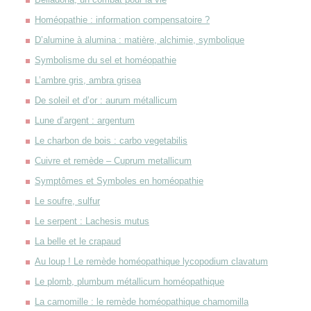
Homéopathie : information compensatoire ?
D’alumine à alumina : matière, alchimie, symbolique
Symbolisme du sel et homéopathie
L’ambre gris, ambra grisea
De soleil et d’or : aurum métallicum
Lune d’argent : argentum
Le charbon de bois : carbo vegetabilis
Cuivre et remède – Cuprum metallicum
Symptômes et Symboles en homéopathie
Le soufre, sulfur
Le serpent : Lachesis mutus
La belle et le crapaud
Au loup ! Le remède homéopathique lycopodium clavatum
Le plomb, plumbum métallicum homéopathique
La camomille : le remède homéopathique chamomilla