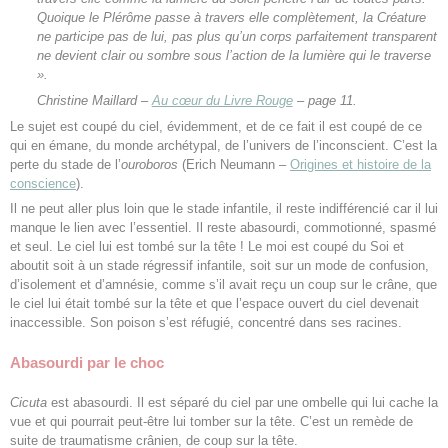
Quoique le
Plérôme
passe à travers elle complètement, la
Créature
ne participe pas de lui, pas plus qu’un corps parfaitement transparent
ne devient clair ou sombre sous l’action de la lumière qui le traverse
».
Christine Maillard –
Au cœur du Livre Rouge
– page 11.
Le sujet est coupé du ciel, évidemment, et de ce fait il est coupé de ce
qui en émane, du monde archétypal, de l’univers de l’inconscient. C’est la
perte du stade de l’
ouroboros
(Erich Neumann –
Origines et histoire de la
conscience
).
Il ne peut aller plus loin que le stade infantile, il reste indifférencié car il lui
manque le lien avec l’essentiel. Il reste abasourdi, commotionné, spasmé
et seul. Le ciel lui est tombé sur la tête ! Le moi est coupé du Soi et
aboutit soit à un stade régressif infantile, soit sur un mode de confusion,
d’isolement et d’amnésie, comme s’il avait reçu un coup sur le crâne, que
le ciel lui était tombé sur la tête et que l’espace ouvert du ciel devenait
inaccessible. Son poison s’est réfugié, concentré dans ses racines.
Abasourdi par le choc
Cicuta
est abasourdi. Il est séparé du ciel par une ombelle qui lui cache la
vue et qui pourrait peut-être lui tomber sur la tête. C’est un remède de
suite de traumatisme crânien, de coup sur la tête.