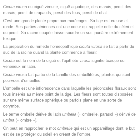
Cicuta virosa
ou ciguë vireuse, ciguë aquatique, des marais, persil des
marais, persil de crapauds, persil des fous, persil de chat.
C’est une grande plante propre aux marécages. Sa tige est creuse et
ronde. Ses parties aériennes ont une odeur qui rappelle celle du céleri et
du persil. Sa racine coupée laisse sourdre un suc jaunâtre extrêmement
toxique.
La préparation du remède homéopathique
cicuta virosa
se fait à partir du
suc de la racine quand la plante commence à fleurir.
Cicuta
est le nom de la ciguë et l’épithète
virosa
signifie toxique ou
vénéneux en latin.
Cicuta virosa
fait partie de la famille des ombellifères, plantes qui sont
pourvues d’ombelles.
L’ombelle est une inflorescence dans laquelle les pédoncules floraux sont
tous insérés au même point de la tige. Les fleurs sont toutes disposées
sur une même surface sphérique ou parfois plane en une sorte de
corymbe.
Le terme ombelle dérive du latin
umbella
(« ombrelle, parasol ») dérivé de
umbra
(« ombre »).
On peut en rapprocher le mot
ombrelle
qui est un appareillage dont le but
est de se protéger du soleil en créant de l’ombre.