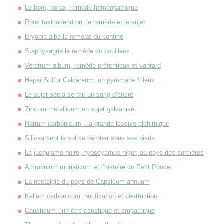
Le bore, borax, remède homéopathique
Rhus toxicodendron, le remède et le sujet
Bryonia alba le remède du confiné
Staphysagria le remède du pouilleux
Veratrum album, remède prétentieux et vantard
Hepar Sulfur Calcareum, un pyromane frileux
Le sujet sepia se fait un sang d’encre
Zincum metallicum un sujet galvanisé
Natrum carbonicum : la grande lessive alchimique
Silicea sent le sol se dérober sous ses pieds
La jusquiame noire, hyoscyamus niger, au pays des sorcières
Ammonium muriaticum et l’histoire du Petit Poucet
La nostalgie du pays de Capsicum annuum
Kalium carbonicum, purification et destruction
Causticum : un être caustique et empathique