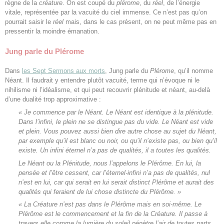
règne de la
créature
. On est coupé du
plérome
, du
réel
, de l’énergie
vitale, représentée par la vacuité du ciel immense. Ce n’est pas qu’on
pourrait saisir le
réel
mais, dans le cas présent, on ne peut même pas en
pressentir la moindre émanation.
Jung parle du Plérome
Dans
les Sept Sermons aux morts
, Jung parle du
Plérome
, qu’il nomme
Néant. Il faudrait y entendre plutôt vacuité, terme qui n’évoque ni le
nihilisme ni l’idéalisme, et qui peut recouvrir plénitude et néant, au-delà
d’une dualité trop approximative :
« Je commence par le Néant. Le Néant est identique à la plénitude.
Dans l’infini, le plein ne se distingue pas du vide. Le Néant est vide
et plein. Vous pouvez aussi bien dire autre chose au sujet du Néant,
par exemple qu’il est blanc ou noir, ou qu’il n’existe pas, ou bien qu’il
existe. Un infini éternel n’a pas de qualités, il a toutes les qualités.
Le Néant ou la Plénitude, nous l’appelons le
Plérôme
. En lui, la
pensée et l’être cessent, car l’éternel-infini n’a pas de qualités, nul
n’est en lui, car qui serait en lui serait distinct Plérôme et aurait des
qualités qui feraient de lui chose distincte du Plérôme. »
« La
Créature
n’est pas dans le
Plérôme
mais en soi-même. Le
Plérôme
est le commencement et la fin de la
Créature
. Il passe à
travers elle comme la lumière du soleil pénètre l’air de toutes parts.