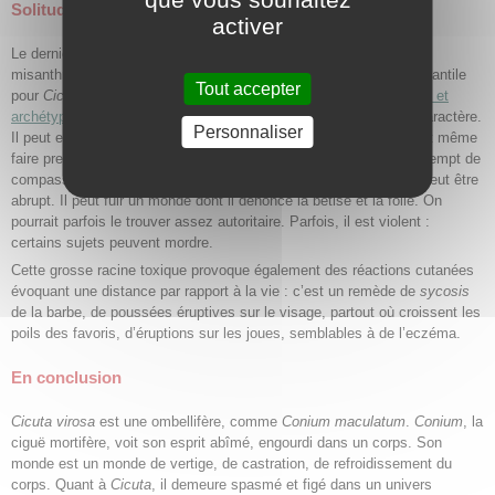
Solitude, violence et troubles cutanés
activer
Le dernier aspect de
Cicuta
est un caractère solitaire et assez
misanthrope. Il est coupé du ciel, recroquevillé dans un monde infantile
Tout accepter
pour
Cicuta
, castré pour
Conium maculatum
(B. Long –
Symboles et
archétypes
). Ce retrait ne lui confère pas toujours un excellent caractère.
Personnaliser
Il peut effectivement avoir une aversion vis-à-vis de l’humanité, et même
faire preuve de haine, bien que, paradoxalement, il ne soit pas exempt de
compassion. Il peut être très affecté par les récits affligeants. Il peut être
abrupt. Il peut fuir un monde dont il dénonce la bêtise et la folie. On
pourrait parfois le trouver assez autoritaire. Parfois, il est violent :
certains sujets peuvent mordre.
Cette grosse racine toxique provoque également des réactions cutanées
évoquant une distance par rapport à la vie : c’est un remède de
sycosis
de la barbe, de poussées éruptives sur le visage, partout où croissent les
poils des favoris, d’éruptions sur les joues, semblables à de l’eczéma.
En conclusion
Cicuta virosa
est une ombellifère, comme
Conium maculatum
.
Conium
, la
ciguë mortifère, voit son esprit abîmé, engourdi dans un corps. Son
monde est un monde de vertige, de castration, de refroidissement du
corps. Quant à
Cicuta
, il demeure spasmé et figé dans un univers