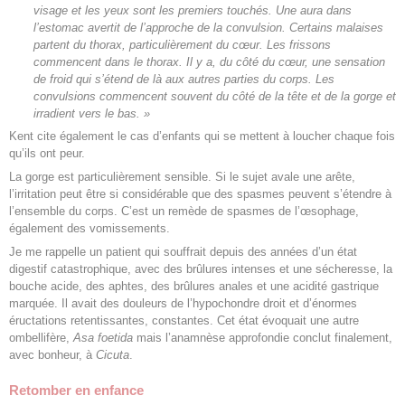
visage et les yeux sont les premiers touchés. Une aura dans
l’estomac avertit de l’approche de la convulsion. Certains malaises
partent du thorax, particulièrement du cœur. Les frissons
commencent dans le thorax. Il y a, du côté du cœur, une sensation
de froid qui s’étend de là aux autres parties du corps. Les
convulsions commencent souvent du côté de la tête et de la gorge et
irradient vers le bas. »
Kent cite également le cas d’enfants qui se mettent à loucher chaque fois
qu’ils ont peur.
La gorge est particulièrement sensible. Si le sujet avale une arête,
l’irritation peut être si considérable que des spasmes peuvent s’étendre à
l’ensemble du corps. C’est un remède de spasmes de l’œsophage,
également des vomissements.
Je me rappelle un patient qui souffrait depuis des années d’un état
digestif catastrophique, avec des brûlures intenses et une sécheresse, la
bouche acide, des aphtes, des brûlures anales et une acidité gastrique
marquée. Il avait des douleurs de l’hypochondre droit et d’énormes
éructations retentissantes, constantes. Cet état évoquait une autre
ombellifère,
Asa foetida
mais l’anamnèse approfondie conclut finalement,
avec bonheur, à
Cicuta
.
Retomber en enfance