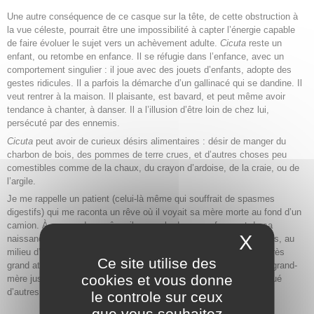
Une autre conséquence de ce casque sur la tête, de cette obstruction à
la vue céleste, pourrait être une impossibilité à capter l’énergie capable
de faire évoluer le sujet vers un achèvement adulte.
Cicuta
reste un
enfant, ou retombe en enfance. Il se réfugie dans l’enfance, avec un
comportement singulier : il joue avec des jouets d’enfants, adopte des
gestes ridicules. Il a parfois la démarche d’un gallinacé qui se dandine. Il
veut rentrer à la maison. Il plaisante, est bavard, et peut même avoir
tendance à chanter, à danser. Il a l’illusion d’être loin de chez lui,
persécuté par des ennemis.
Cicuta
peut avoir de curieux désirs alimentaires : désir de manger du
charbon de bois, des pommes de terre crues, et d’autres choses peu
comestibles comme de la chaux, du crayon d’ardoise, de la craie, ou de
l’argile.
Je me rappelle un patient (celui-là même qui souffrait de spasmes
digestifs) qui me raconta un rêve où il voyait sa mère morte au fond d’un
camion. À propos de ce rêve, il me parla de son enfance et de sa
X
Masque
naissance, qui avait eu lieu de façon dramatique, avec des forceps, au
milieu d’hémorragies assez pathétiques. Puis il me parla de son très
Ce site utilise des
grand attachement à sa mère, et du fait qu’il avait dormi avec sa grand-
cookies et vous donne
mère jusqu’à l’âge de vingt ans. Évidemment, tout ce récit (ponctué
d’autres détails concordants) ne pouvait que conduire à
Cicuta
.
le controle sur ceux
que vous souhaitez