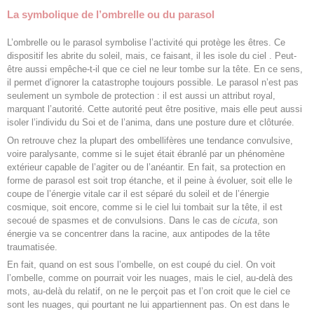
La symbolique de l’ombrelle ou du parasol
L’ombrelle ou le parasol symbolise l’activité qui protège les êtres. Ce
dispositif les abrite du soleil, mais, ce faisant, il les isole du ciel . Peut-
être aussi empêche-t-il que ce ciel ne leur tombe sur la tête. En ce sens,
il permet d’ignorer la catastrophe toujours possible. Le parasol n’est pas
seulement un symbole de protection : il est aussi un attribut royal,
marquant l’autorité. Cette autorité peut être positive, mais elle peut aussi
isoler l’individu du Soi et de l’anima, dans une posture dure et clôturée.
On retrouve chez la plupart des ombellifères une tendance convulsive,
voire paralysante, comme si le sujet était ébranlé par un phénomène
extérieur capable de l’agiter ou de l’anéantir. En fait, sa protection en
forme de parasol est soit trop étanche, et il peine à évoluer, soit elle le
coupe de l’énergie vitale car il est séparé du soleil et de l’énergie
cosmique, soit encore, comme si le ciel lui tombait sur la tête, il est
secoué de spasmes et de convulsions. Dans le cas de c
icuta
, son
énergie va se concentrer dans la racine, aux antipodes de la tête
traumatisée.
En fait, quand on est sous l’ombelle, on est coupé du ciel. On voit
l’ombelle, comme on pourrait voir les nuages, mais le ciel, au-delà des
mots, au-delà du relatif, on ne le perçoit pas et l’on croit que le ciel ce
sont les nuages, qui pourtant ne lui appartiennent pas. On est dans le