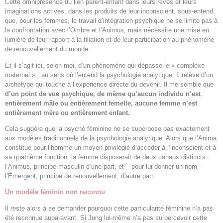
Cette omniprésence du lien parent-enfant dans leurs rêves et leurs
imaginations actives, dans les produits de leur inconscient, sous-entend
que, pour les femmes, le travail d’intégration psychique ne se limite pas à
la confrontation avec l’Ombre et l’Animus, mais nécessite une mise en
lumière de leur rapport à la filiation et de leur participation au phénomène
de renouvellement du monde.
Et il s’agit ici, selon moi, d’un phénomène qui dépasse le « complexe
maternel » , au sens où l’entend la psychologie analytique. Il relève d’un
archétype qui touche à l’expérience directe du devenir. Il me semble que
d’un point de vue psychique, de même qu’aucun individu n’est
entièrement mâle ou entièrement femelle, aucune femme n’est
entièrement mère ou entièrement enfant.
Cela suggère que la psyché féminine ne se superpose pas exactement
aux modèles traditionnels de la psychologie analytique. Alors que l’Anima
constitue pour l’homme un moyen privilégié d’accéder à l’inconscient et à
sa quatrième fonction, la femme disposerait de deux canaux distincts :
l’Animus, principe masculin d’une part, et – pour lui donner un nom –
l’Émergent, principe de renouvellement, d’autre part.
Un modèle féminin non reconnu
Il reste alors à se demander pourquoi cette particularité féminine n’a pas
été reconnue auparavant. Si Jung lui-même n’a pas su percevoir cette