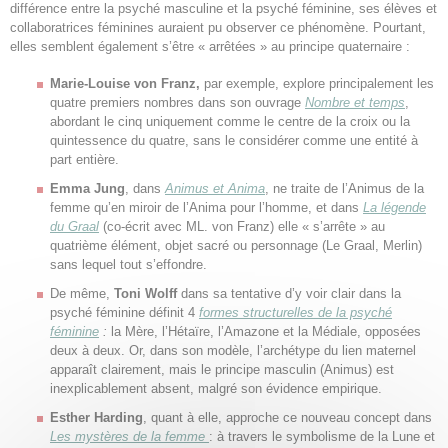
différence entre la psyché masculine et la psyché féminine, ses élèves et
collaboratrices féminines auraient pu observer ce phénomène. Pourtant,
elles semblent également s’être « arrêtées » au principe quaternaire :
Marie-Louise von Franz,
par exemple, explore principalement les
quatre premiers nombres dans son ouvrage
Nombre et temps
,
abordant le cinq uniquement comme le centre de la croix ou la
quintessence du quatre, sans le considérer comme une entité à
part entière.
Emma Jung
, dans
Animus et Anima
, ne traite de l’Animus de la
femme qu’en miroir de l’Anima pour l’homme, et dans
La légende
du Graal
(co-écrit avec ML. von Franz) elle « s’arrête » au
quatrième élément, objet sacré ou personnage (Le Graal, Merlin)
sans lequel tout s’effondre.
De même,
Toni Wolff
dans sa tentative d’y voir clair dans la
psyché féminine définit 4
formes structurelles de la psyché
féminine
:
la Mère, l’Hétaïre, l’Amazone et la Médiale, opposées
deux à deux. Or, dans son modèle, l’archétype du lien maternel
apparaît clairement, mais le principe masculin (Animus) est
inexplicablement absent, malgré son évidence empirique.
Esther Harding
, quant à elle, approche ce nouveau concept dans
Les mystères de la femme
: à travers le symbolisme de la Lune et