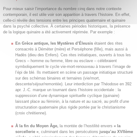
Pour mieux saisir l’importance du nombre cinq dans notre contexte
contemporain, il est utile voir son apparition à travers l’histoire. En effet,
celle-ci révèle des tensions entre les principes quaternaire et quinaire
dans la psyché collective. À certaines périodes historiques, la présence
de la logique quinaire a été activement réprimée. Par exemple :
En Grèce antique, les Mystères d’Éleusis
étaient des rites
consacrés à Déméter (mère) et Perséphone (fille), mais aussi à
Hadès (dieu des Enfers). Ces rites initiatiques, ouverts à tous les
Grecs – homme ou femme, libre ou esclave – célébraient
symboliquement le cycle vie-mort-renouveau à travers l’image de
l’épi de blé. Ils mettaient en scène un passage initiatique structuré
sur des schémas binaires et ternaires (vie/mort,
descente/séjour/remontée). Leur interdiction par Théodose en 392
apr. J.-C. marque un tournant dans l’histoire occidentale : la
suppression d’une dynamique spirituelle cyclique (quinaire)
laissant place au féminin, à la nature et au sacré, au profit d’une
structuration quaternaire plus rigide portée par le christianisme
(croix chrétienne).
À la fin du Moyen Âge,
la montée de l’hostilité envers
« la
sorcellerie »
, culminant dans les persécutions
jusqu’au XVIIème