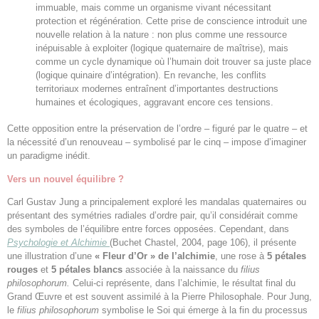
immuable, mais comme un organisme vivant nécessitant
protection et régénération. Cette prise de conscience introduit une
nouvelle relation à la nature : non plus comme une ressource
inépuisable à exploiter (logique quaternaire de maîtrise), mais
comme un cycle dynamique où l’humain doit trouver sa juste place
(logique quinaire d’intégration). En revanche, les conflits
territoriaux modernes entraînent d’importantes destructions
humaines et écologiques, aggravant encore ces tensions.
Cette opposition entre la préservation de l’ordre – figuré par le quatre – et
la nécessité d’un renouveau – symbolisé par le cinq – impose d’imaginer
un paradigme inédit.
Vers un nouvel équilibre ?
Carl Gustav Jung a principalement exploré les mandalas quaternaires ou
présentant des symétries radiales d’ordre pair, qu’il considérait comme
des symboles de l’équilibre entre forces opposées. Cependant, dans
Psychologie et Alchimie
(Buchet Chastel, 2004, page 106), il présente
une illustration d’une
« Fleur d’Or » de l’alchimie
, une rose à
5 pétales
rouges
et
5 pétales blancs
associée à la naissance du
filius
philosophorum.
Celui-ci représente, dans l’alchimie, le résultat final du
Grand Œuvre et est souvent assimilé à la Pierre Philosophale. Pour Jung,
le
filius philosophorum
symbolise le Soi qui émerge à la fin du processus