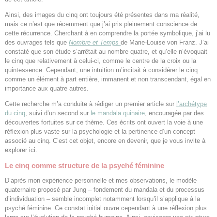
Ainsi, des images du cinq ont toujours été présentes dans ma réalité,
mais ce n’est que récemment que j’ai pris pleinement conscience de
cette récurrence. Cherchant à en comprendre la portée symbolique, j’ai lu
des ouvrages tels que
Nombre et Temps
de Marie-Louise von Franz. J’ai
constaté que son étude s’arrêtait au nombre quatre, et qu’elle n’évoquait
le cinq que relativement à celui-ci, comme le centre de la croix ou la
quintessence. Cependant, une intuition m’incitait à considérer le cinq
comme un élément à part entière, immanent et non transcendant, égal en
importance aux quatre autres.
Cette recherche m’a conduite à rédiger un premier article sur
l’archétype
du cinq
, suivi d’un second sur
le mandala quinaire
, encouragée par des
découvertes fortuites sur ce thème. Ces écrits ont ouvert la voie à une
réflexion plus vaste sur la psychologie et la pertinence d’un concept
associé au cinq. C’est cet objet, encore en devenir, que je vous invite à
explorer ici.
Le cinq comme structure de la psyché féminine
D’après mon expérience personnelle et mes observations, le modèle
quaternaire proposé par Jung – fondement du mandala et du processus
d’individuation – semble incomplet notamment lorsqu’il s’applique à la
psyché féminine. Ce constat initial ouvre cependant à une réflexion plus