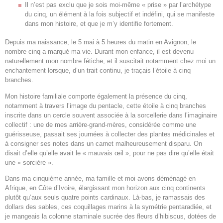
Il n’est pas exclu que je sois moi-même « prise » par l’archétype
du cinq, un élément à la fois subjectif et indéfini, qui se manifeste
dans mon histoire, et que je m’y identifie fortement.
Depuis ma naissance, le 5 mai à 5 heures du matin en Avignon, le
nombre cinq a marqué ma vie. Durant mon enfance, il est devenu
naturellement mon nombre fétiche, et il suscitait notamment chez moi un
enchantement lorsque, d’un trait continu, je traçais l’étoile à cinq
branches.
Mon histoire familiale comporte également la présence du cinq,
notamment à travers l’image du pentacle, cette étoile à cinq branches
inscrite dans un cercle souvent associée à la sorcellerie dans l’imaginaire
collectif : une de mes arrière-grand-mères, considérée comme une
guérisseuse, passait ses journées à collecter des plantes médicinales et
à consigner ses notes dans un carnet malheureusement disparu. On
disait d’elle qu’elle avait le « mauvais œil », pour ne pas dire qu’elle était
une « sorcière ».
Dans ma cinquième année, ma famille et moi avons déménagé en
Afrique, en Côte d’Ivoire, élargissant mon horizon aux cinq continents
plutôt qu’aux seuls quatre points cardinaux. Là-bas, je ramassais des
dollars des sables, ces coquillages marins à la symétrie pentaradiée, et
je mangeais la colonne staminale sucrée des fleurs d’hibiscus, dotées de