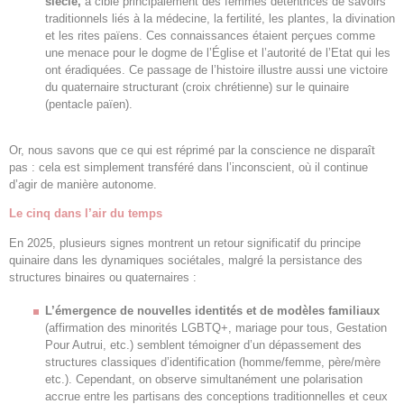
siècle,
a ciblé principalement des femmes détentrices de savoirs
traditionnels liés à la médecine, la fertilité, les plantes, la divination
et les rites païens. Ces connaissances étaient perçues comme
une menace pour le dogme de l’Église et l’autorité de l’Etat qui les
ont éradiquées. Ce passage de l’histoire illustre aussi une victoire
du quaternaire structurant (croix chrétienne) sur le quinaire
(pentacle païen).
Or, nous savons que ce qui est réprimé par la conscience ne disparaît
pas : cela est simplement transféré dans l’inconscient, où il continue
d’agir de manière autonome.
Le cinq dans l’air du temps
En 2025, plusieurs signes montrent un retour significatif du principe
quinaire dans les dynamiques sociétales, malgré la persistance des
structures binaires ou quaternaires :
L’émergence de nouvelles identités
et de modèles familiaux
(affirmation des minorités LGBTQ+, mariage pour tous, Gestation
Pour Autrui, etc.) semblent témoigner d’un dépassement des
structures classiques d’identification (homme/femme, père/mère
etc.). Cependant, on observe simultanément une polarisation
accrue entre les partisans des conceptions traditionnelles et ceux