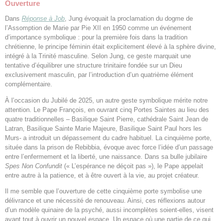
Ouverture
Dans
Réponse à Job
, Jung évoquait la proclamation du dogme de
l’Assomption de Marie par Pie XII en 1950 comme un événement
d’importance symbolique : pour la première fois dans la tradition
chrétienne, le principe féminin était explicitement élevé à la sphère divine,
intégré à la Trinité masculine. Selon Jung, ce geste marquait une
tentative d’équilibrer une structure trinitaire fondée sur un Dieu
exclusivement masculin, par l’introduction d’un quatrième élément
complémentaire.
À l’occasion du Jubilé de 2025, un autre geste symbolique mérite notre
attention. Le Pape François, en ouvrant cinq Portes Saintes au lieu des
quatre traditionnelles – Basilique Saint Pierre, cathédrale Saint Jean de
Latran, Basilique Sainte Marie Majeure, Basilique Saint Paul hors les
Murs- a introduit un dépassement du cadre habituel. La cinquième porte,
située dans la prison de Rebibbia, évoque avec force l’idée d’un passage
entre l’enfermement et la liberté, une naissance. Dans sa bulle jubilaire
Spes Non Confundit
(« L’espérance ne déçoit pas »), le Pape appelait
entre autre à la patience, et à être ouvert à la vie, au projet créateur.
Il me semble que l’ouverture de cette cinquième porte symbolise une
délivrance et une nécessité de renouveau. Ainsi, ces réflexions autour
d’un modèle quinaire de la psyché, aussi incomplètes soient-elles, visent
avant tout à ouvrir un nouvel espace. Un espace où une partie de ce qui