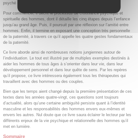
psyché masculine et de la masculinité.
Pour commencer, il décrit le processus de croissance psychique et
spirituelle des hommes, dont il détaille les cinq étapes depuis l’enfance
jusqu’au grand âge. Puis, il poursuit par une réflexion sur l’amitié entre
hommes. Enfin, il termine en exposant une conception très personnelle
de la paternité, à travers ce qu’il appelle les quatre gestes fondamentaux
de la paternité.
Ce livre aborde ainsi de nombreuses notions jungiennes autour de
l’individuation. Le tout est illustré par de multiples exemples destinés à
aider les hommes de tous âges à s’orienter dans leur vie, dans leur
développement personnel et dans leur quête de sens. Par les repères
qu’il propose, ce livre intéressera également tous les thérapeutes qui
travaillent avec des hommes ou des couples.
Bien que les temps aient changé depuis la première présentation de ces
textes dans les années quatre-vingt, ces questions sont toujours
d’actualité, alors qu’une certaine ambiguïté persiste quant à l’identité
masculine et les responsabilités des hommes envers eux-mêmes et
envers les autres. Nul doute que ce livre saura éclairer le lecteur par les
différents enjeux de la vie psychique et relationnelle des hommes qu’il
met en lumière.
Sommaire