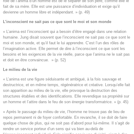
rôle de l’anima d’un homme est de le séparer de son père, comme elle le
fait de sa mère. Elle est une puissance d’individuation et exige qu’il
devienne un homme libre et indépendant. » (p. 49)
L’inconscient ne sait pas ce que sont le moi et son monde
« L’anima est l’inconscient qui a besoin d’être engagé dans une relation
humaine. Jung disait souvent que l’inconscient ne sait pas ce que sont le
moi et son monde, et qu’il faut le lui apprendre. C’est l’un des rôles de
l’imagination active. Elle permet de dire à l’inconscient ce que sont les
besoins et les exigences de la vie réelle, parce que l’anima ne le sait pas
et doit en être convaincue. » (p. 52)
Le milieu de la vie
« L’anima est une figure séduisante et ambiguë, à la fois sauvage et
destructrice, et en même temps, régénératrice et créative. Lorsqu’elle fait
son apparition au milieu de la vie, elle provoque la destruction des
structures établies et des identifications. Elle revendique sa propriété sur
un homme et l’attire dans le feu de son énergie transformatrice. » (p. 45)
« Après le passage du milieu de vie, l’homme ne trouve pas de lieu de
repos permanent ni de foyer confortable. En revanche, il se doit de faire
quelque chose de plus, qui ne soit pas d’abord pour lui-même. Il s’agit de
rendre un service porteur d’un sens qui va bien au-delà de