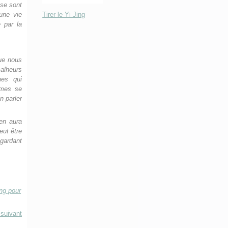
 se sont
Tirer le Yi Jing
une vie
 par la
que nous
alheurs
ues qui
mmes se
n parler
en aura
eut être
egardant
ng pour
 suivant