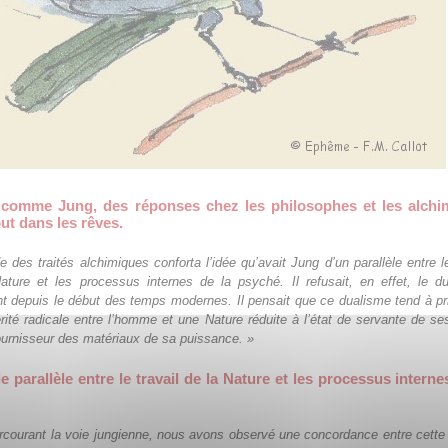
 comme Jung, des réponses chez les philosophes et les alchim
ut dans les rêves.
e des traités alchimiques conforta l’idée qu’avait Jung d’un parallèle entre le
ature et les processus internes de la psyché. Il refusait, en effet, le d
t depuis le début des temps modernes. Il pensait que ce dualisme tend à pri
érité radicale entre l’homme et une Nature réduite à l’état de servante de se
ournisseur des matériaux de sa puissance. »
e parallèle entre le travail de la Nature et les processus interne
rcourant la voie jungienne, nous avons observé une concordance entre cett