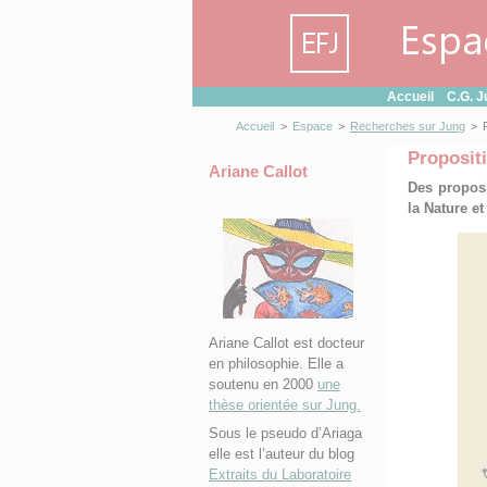
Panneau de gestion des cookies
Accueil
C.G. J
Accueil
>
Espace
>
Recherches sur Jung
>
Proposit
Ariane Callot
Des proposi
la Nature e
Ariane Callot est docteur
en philosophie. Elle a
soutenu en 2000
une
thèse orientée sur Jung.
Sous le pseudo d’Ariaga
elle est l’auteur du blog
Extraits du Laboratoire