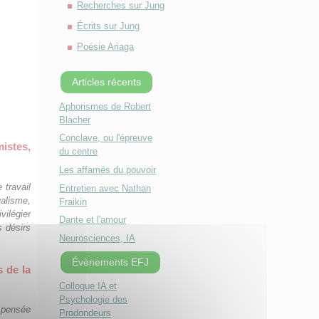
Recherches sur Jung
Écrits sur Jung
Poésie Ariaga
Articles récents
Aphorismes de Robert
Blacher
Conclave, ou l'épreuve
istes,
du centre
Les affamés du pouvoir
 travail
Entretien avec Nathan
ualisme,
Fraikin
vilégier
Dante et l'amour
s désirs
Neurosciences, IA
Évènements EFJ
s de la
Colloque IA et
Psychologie des
e pensée
Prodondeurs