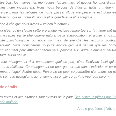
 les bois, les rivières, les montagnes, les animaux, et que les hommes-dieux
dans notre inconscient. Nous nous berçons de l’illusion qu’ils y mènent 
ieuse parmi les reliques de notre passé. Notre vie présente est dominée
aison, qui est notre illusion la plus grande et la plus tragique.
râce à elle que nous avons « vaincu la nature ».
ci n’est qu’un slogan cette prétendue victoire remportée sur la nature fait 
accablés par le phénomène naturel de la surpopulation, et ajoute à nos m
pacité psychologique où nous sommes de prendre les accords politiq
eraient. Nous considérons toujours encore qu’il est naturel que les ho
nt, et luttent pour affirmer chacun sa supériorité sur l’autre. Comment peut-o
toire sur la nature ?
out changement doit commencer quelque part, c’est l’individu isolé qui 
ion et le réalisera. Ce changement ne peut germer que dans l’individu, et ce p
importe lequel d’entre nous. Personne ne peut se permettre d’attendre, en r
e soi, que quelqu’un d’autre vienne accomplir ce qu’il ne veut pas faire. »
de détails
es textes et des citations sont extraits de la page
Des pistes inspirées par Ju
onde malade.
Article précédent
|
Article