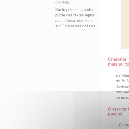
d’Ariaga
.
Sur le présent site elle
publie des textes repris
de sa thèse, des écrits
sur Jung et des poésies.
Chercher,
mais surto
« L’étud
de la N
dominan
une alt
ou de f
Observer l
psyché.
« En pa