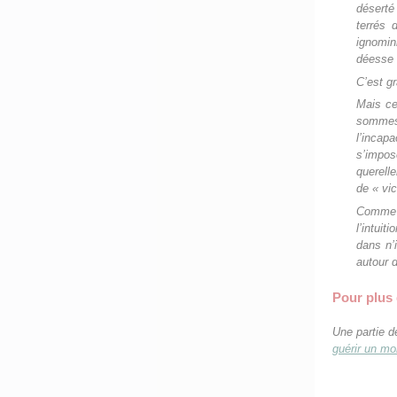
déserté
terrés 
ignomin
déesse R
C’est g
Mais ce
sommes 
l’inca
s’impos
querelle
de « vic
Comme t
l’intuit
dans n’
autour d
Pour plus 
Une partie d
guérir un m