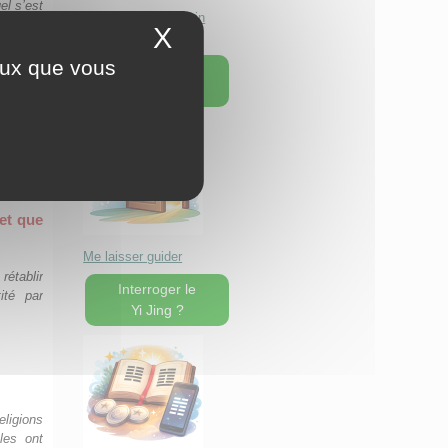
el s’est
Séminaire Le chemin
r trouvé
X
Masquer le bandeau 
d'individuation
erpréter
ceux que vous
Une page au
hasard !
cient.
 par un
s, à une
 »
et que
Me laisser guider
rétablir
Interroger le
ité par
Yi Jing ?
eligions
les ont