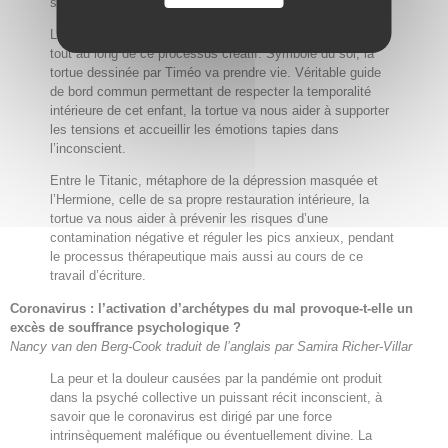
sa vraie nature ?
La profondeur des dessins de cet enfant va y contribuer
tout au long de ce processus créatif. Symbole du soi, la
tortue dessinée par Timéo va prendre vie. Véritable guide
de bord commun permettant de respecter la temporalité
intérieure de cet enfant, la tortue va nous aider à supporter
les tensions et accueillir les émotions tapies dans
l’inconscient.
Entre le Titanic, métaphore de la dépression masquée et
l’Hermione, celle de sa propre restauration intérieure, la
tortue va nous aider à prévenir les risques d’une
contamination négative et réguler les pics anxieux, pendant
le processus thérapeutique mais aussi au cours de ce
travail d’écriture.
Coronavirus : l’activation d’archétypes du mal provoque-t-elle un
excès de souffrance psychologique ?
Nancy van den Berg-Cook traduit de l’anglais par Samira Richer-Villar
La peur et la douleur causées par la pandémie ont produit
dans la psyché collective un puissant récit inconscient, à
savoir que le coronavirus est dirigé par une force
intrinsèquement maléfique ou éventuellement divine. La