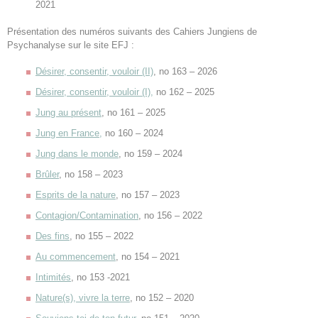
2021
Présentation des numéros suivants des Cahiers Jungiens de
Psychanalyse sur le site EFJ :
Désirer, consentir, vouloir (II)
, no 163 – 2026
Désirer, consentir, vouloir (I),
no 162 – 2025
Jung au présent
, no 161 – 2025
Jung en France,
no 160 – 2024
Jung dans le monde
, no 159 – 2024
Brûler
, no 158 – 2023
Esprits de la nature
, no 157 – 2023
Contagion/Contamination
, no 156 – 2022
Des fins
, no 155 – 2022
Au commencement
, no 154 – 2021
Intimités
, no 153 -2021
Nature(s), vivre la terre
, no 152 – 2020