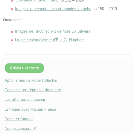
Souviens-toi de ton futur
, no 151 – 2020
Images, représentations et mondes virtuels
, no 150 – 2019
Ouvrages :
Images de l’inconscient de Nise Da Silveira
La dimension d’aimer d’Élie G. Humbert
Articles récents
Aphorismes de Robert Blacher
Conclave, ou l'épreuve du centre
Les affamés du pouvoir
Entretien avec Nathan Fraikin
Dante et l'amour
Neurosciences, IA