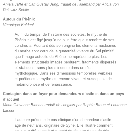
Aniela Jaffé et Carl Gustav Jung, traduit de l’allemand par Alicia von
Reiswitz Schlie
Autour du Phénix
Véronique Beldent
Au fil du temps, de l’histoire des sociétés, le mythe du
Phénix s’est figé jusqu’à ne plus être que « renaître de ses
cendres ». Pourtant dès son origine les éléments nucléaires
du mythe sont ceux de la quaternité vivante du Soi primitif
que l’image actuelle du Phénix ne représente plus. Les
éléments structurels imagés perdurent, fragments dispersés
et statiques, sans plus s’inscrire dans un récit
mythologique. Dans ses dimensions temporelles verbales
et poétiques le mythe est encore vivant et susceptible de
métamorphose et de renaissance.
Contagion dans un foyer pour demandeurs d’asile et dans un pays
d’accueil
Maria Giovanna Bianchi traduit de l’anglais par Sophie Braun et Laurence
Lacour
L’auteure présente le cas clinique d’un demandeur d’asile
âgé de neuf ans, originaire de Syrie. Elle illustre comment
celui-ci a été exposé et a tenté de résister à une double