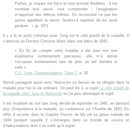
Parfois, je croyais ma force et mon activité doublées ; il me
semblait tout savoir, tout comprendre ; l’imagination
m’apportait des délices infinies. En recouvrant ce que les
autres appellent la raison, faudra-t-il regretter de les avoir
perdues . » (p. 107)
Il y a là un point commun avec Jung sur le côté positif de la maladie. Il
s’adresse au Docteur Christine Mann dans une lettre de 1945 :
« En fin de compte cette maladie a été pour moi une
expérience extrêmement précieuse, elle m’a donné
l’occasion extrêmement rare de jeter un œil derrière le
voile ».
C.G. Jung, Correspondance, Tome 2
, p. 92
Nerval partageait aussi avec Nietzsche ce besoin de se réfugier dans la
maladie pour fuir la vie ordinaire. On peut lire à ce sujet
Le côté positif de
la maladie chez Jung et Nietzsche
où j’ai plus développé le sujet.
Il est troublant de voir que Jung décide de reprendre en 1945, en donnant
plus d’importance à la maladie, sa conférence sur l’
Aurélia
de 1942. En
effet, il raconte dans le chapitre Visions de
Ma vie
sa grave maladie de
1944 pendant laquelle il s’immergea dans un monde de visions et
d’hallucinations dont il ne sortit qu’à regret.