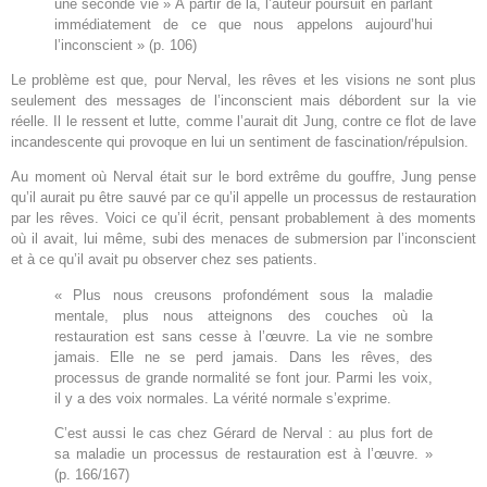
une seconde vie » À partir de là, l’auteur poursuit en parlant
immédiatement de ce que nous appelons aujourd’hui
l’inconscient » (p. 106)
Le problème est que, pour Nerval, les rêves et les visions ne sont plus
seulement des messages de l’inconscient mais débordent sur la vie
réelle. Il le ressent et lutte, comme l’aurait dit Jung, contre ce flot de lave
incandescente qui provoque en lui un sentiment de fascination/répulsion.
Au moment où Nerval était sur le bord extrême du gouffre, Jung pense
qu’il aurait pu être sauvé par ce qu’il appelle un processus de restauration
par les rêves. Voici ce qu’il écrit, pensant probablement à des moments
où il avait, lui même, subi des menaces de submersion par l’inconscient
et à ce qu’il avait pu observer chez ses patients.
« Plus nous creusons profondément sous la maladie
mentale, plus nous atteignons des couches où la
restauration est sans cesse à l’œuvre. La vie ne sombre
jamais. Elle ne se perd jamais. Dans les rêves, des
processus de grande normalité se font jour. Parmi les voix,
il y a des voix normales. La vérité normale s’exprime.
C’est aussi le cas chez Gérard de Nerval : au plus fort de
sa maladie un processus de restauration est à l’œuvre. »
(p. 166/167)