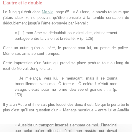
L’autre et le double
Le Jung qui écrit dans
Ma vie
, page 65 : « Au fond, je savais toujours que
j’étais
deux »
, ne pouvais qu’être sensible à la terrible sensation de
dédoublement jusqu’à l’âme éprouvée par Nerval :
« […] mon âme se dédoublait pour ainsi dire, distinctement
partagée entre la vision et la réalité. » (p. 126)
C’est un autre qu’on a libéré, le prenant pour lui, au poste de police.
Même ses amis se sont trompés.
Cette impression d’un Autre qui prend sa place perdure tout au long du
récit de Nerval. Jung le cite :
« Je m’élançai vers lui, le menaçant, mais il se tourna
tranquillement vers moi. Ô terreur ! Ô colère ! c’était mon
visage, c’était toute ma forme idéalisée et grandie … » (p.
153)
Il y a un Autre et il ne sait plus lequel des deux il est. Ce qui le perturbe le
plus c’est qu’il est question d’un « Mariage mystique » entre lui et Aurélia
:
« Aussitôt un transport insensé s’empara de moi. J’imaginai
que celui qu’on attendait était mon
double
qui devait