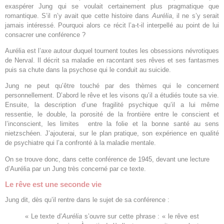
exaspérer Jung qui se voulait certainement plus pragmatique que
romantique. S’il n’y avait que cette histoire dans
Aurélia
, il ne s’y serait
jamais intéressé. Pourquoi alors ce récit l’a-t-il interpellé au point de lui
consacrer une conférence ?
Aurélia est l’axe autour duquel tournent toutes les obsessions névrotiques
de Nerval. Il décrit sa maladie en racontant ses rêves et ses fantasmes
puis sa chute dans la psychose qui le conduit au suicide.
Jung ne peut qu’être touché par des thèmes qui le concernent
personnellement. D’abord le rêve et les visons qu’il a étudiés toute sa vie.
Ensuite, la description d’une fragilité psychique qu’il a lui même
ressentie, le double, la porosité de la frontière entre le conscient et
l’inconscient, les limites entre la folie et la bonne santé au sens
nietzschéen.
J’ajouterai, sur le plan pratique, son expérience en qualité
de psychiatre qui l’a confronté à la maladie mentale.
On se trouve donc, dans cette conférence de 1945, devant une lecture
d’Aurélia par un Jung très concerné par ce texte.
Le rêve est une seconde vie
Jung dit, dès qu’il rentre dans le sujet de sa conférence :
« Le texte d’
Aurélia
s’ouvre sur cette phrase : « le rêve est