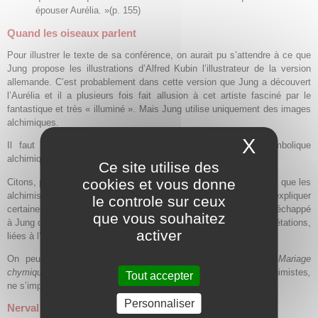
épouser Aurélia. »(p. 155)
Quand les oiseaux parlent
Pour illustrer le texte de sa conférence, on aurait pu s’attendre à ce que
Jung propose les illustrations d’Alfred Kubin l’illustrateur de la version
allemande. C’est probablement dans cette version que Jung a découvert
l’Aurélia et il a plusieurs fois fait allusion à cet artiste fasciné par le
fantastique et très « illuminé ». Mais Jung utilise uniquement des images
alchimiques.
X
Masque
Il faut dire que le texte de Nerval contient une riche symbolique
alchimique qui intéresse vivement Jung.
Ce site utilise des
cookies et vous donne
Citons, par exemple, le fait que Nerval entend parler un oiseau et que les
alchimistes disaient s’exprimer en langue des oiseaux pour expliquer
le controle sur ceux
certaines obscurités, assonances et jeux de mots. Cela n’a pas échappé
que vous souhaitez
à Jung qui, plusieurs fois dans sa conférence propose des interprétations,
activer
liées à l’alchimie, des rêves et des visions relatés dans Aurélia.
On peut aussi se demander si, inconsciemment, l’idée du
Mariage
chymique,
de la Mystérieuse conjonction poursuivie par les alchimistes
,
Tout accepter
ne s’impose pas à Nerval
.
Personnaliser
Nerval a manqué la vie