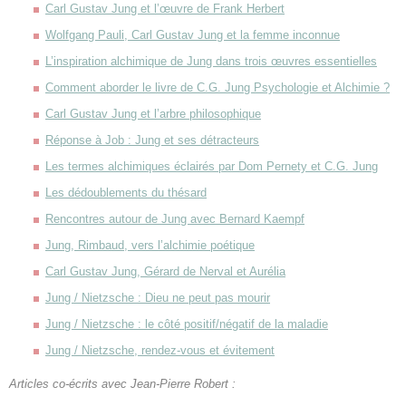
Carl Gustav Jung et l’œuvre de Frank Herbert
Wolfgang Pauli, Carl Gustav Jung et la femme inconnue
L’inspiration alchimique de Jung dans trois œuvres essentielles
Comment aborder le livre de C.G. Jung Psychologie et Alchimie ?
Carl Gustav Jung et l’arbre philosophique
Réponse à Job : Jung et ses détracteurs
Les termes alchimiques éclairés par Dom Pernety et C.G. Jung
Les dédoublements du thésard
Rencontres autour de Jung avec Bernard Kaempf
Jung, Rimbaud, vers l’alchimie poétique
Carl Gustav Jung, Gérard de Nerval et Aurélia
Jung / Nietzsche : Dieu ne peut pas mourir
Jung / Nietzsche : le côté positif/négatif de la maladie
Jung / Nietzsche, rendez-vous et évitement
Articles co-écrits avec Jean-Pierre Robert :