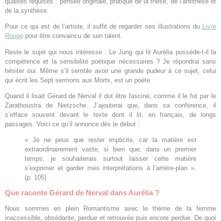
qualités requises : pensée originale, pratique de la thèse, de l’antithèse et
de la synthèse.
Pour ce qui est de l’artiste, il suffit de regarder ses illustrations du
Livre
Rouge
pour être convaincu de son talent.
Reste le sujet qui nous intéresse : Le Jung qui lit Aurélia possède-t-il la
compétence et la sensibilité poétique nécessaires ? Je répondrai sans
hésiter oui. Même s’il semble avoir une grande pudeur à ce sujet, celui
qui écrit les Sept sermons aux Morts, est un poète.
Quand il lisait Gérard de Nerval il dut être fasciné, comme il le fut par le
Zarathoustra de Nietzsche. J’ajouterai que, dans sa conférence, il
s’efface souvent devant le texte dont il lit, en français, de longs
passages. Voici ce qu’il annonce dès le début :
« Je ne peux que rester implicite, car la matière est
extraordinairement vaste, si bien que, dans un premier
temps, je souhaiterais surtout laisser cette matière
s’exprimer et garder mes interprétations à l’arrière-plan ».
(p. 105)
Que raconte Gérard de Nerval dans Aurélia ?
Nous sommes en plein Romantisme avec le thème de la femme
inaccessible, obsédante, perdue et retrouvée puis encore perdue. De quoi