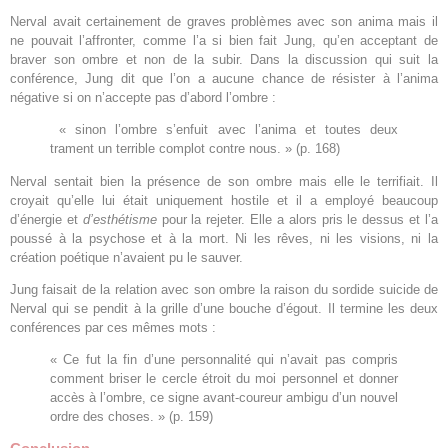
Nerval avait certainement de graves problèmes avec son anima mais il
ne pouvait l’affronter, comme l’a si bien fait Jung, qu’en acceptant de
braver son ombre et non de la subir. Dans la discussion qui suit la
conférence, Jung dit que l’on a aucune chance de résister à l’anima
négative si on n’accepte pas d’abord l’ombre :
« sinon l’ombre s’enfuit avec l’anima et toutes deux
trament un terrible complot contre nous. » (p. 168)
Nerval sentait bien la présence de son ombre mais elle le terrifiait. Il
croyait qu’elle lui était uniquement hostile et il a employé beaucoup
d’énergie et
d’esthétisme
pour la rejeter. Elle a alors pris le dessus et l’a
poussé à la psychose et à la mort. Ni les rêves, ni les visions, ni la
création poétique n’avaient pu le sauver.
Jung faisait de la relation avec son ombre la raison du sordide suicide de
Nerval qui se pendit à la grille d’une bouche d’égout. Il termine les deux
conférences par ces mêmes mots :
« Ce fut la fin d’une personnalité qui n’avait pas compris
comment briser le cercle étroit du moi personnel et donner
accès à l’ombre, ce signe avant-coureur ambigu d’un nouvel
ordre des choses. » (p. 159)