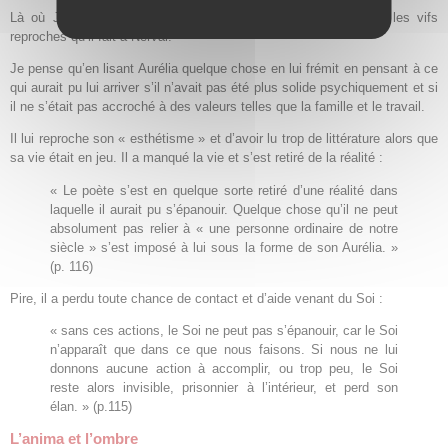
Là où Jung montre combien il se sent concerné, c’est dans les vifs
reproches qu’il fait à Nerval.
Je pense qu’en lisant Aurélia quelque chose en lui frémit en pensant à ce
qui aurait pu lui arriver s’il n’avait pas été plus solide psychiquement et si
il ne s’était pas accroché à des valeurs telles que la famille et le travail.
Il lui reproche son « esthétisme » et d’avoir lu trop de littérature alors que
sa vie était en jeu. Il a manqué la vie et s’est retiré de la réalité :
« Le poète s’est en quelque sorte retiré d’une réalité dans
laquelle il aurait pu s’épanouir. Quelque chose qu’il ne peut
absolument pas relier à « une personne ordinaire de notre
siècle » s’est imposé à lui sous la forme de son Aurélia. »
(p. 116)
Pire, il a perdu toute chance de contact et d’aide venant du Soi :
« sans ces actions, le Soi ne peut pas s’épanouir, car le Soi
n’apparaît que dans ce que nous faisons. Si nous ne lui
donnons aucune action à accomplir, ou trop peu, le Soi
reste alors invisible, prisonnier à l’intérieur, et perd son
élan. » (p.115)
L’anima et l’ombre