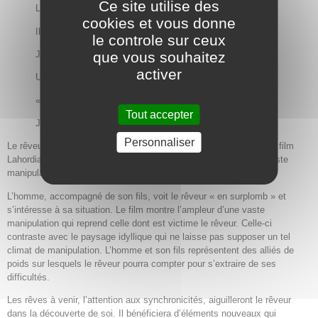
Ce site utilise des
L’homme me voit et s’arrête. Il est bienveillant.
cookies et vous donne
Il dit : « c’est beau ici ! »
le controle sur ceux
que vous souhaitez
Je réponds : « oui ».
activer
Une courte pause. Il regarde le paysage, puis demande :
« Ce n’est pas ici qu’on a tourné le film « Lahordia » ?
Tout accepter
Je réponds : « oui ». »
Personnaliser
Le rêveur précise que dans la réalité, dans ce lieu, a été tourné le film
Lahordia [Le nom du film a été modifié], dont le thème est une vaste
manipulation de groupe par le personnage principal.
L’homme, accompagné de son fils, voit le rêveur « en surplomb » et
s’intéresse à sa situation. Le film montre l’ampleur d’une vaste
manipulation qui reprend celle dont est victime le rêveur. Celle-ci
contraste avec le paysage idyllique qui ne laisse pas supposer un tel
climat de manipulation. L’homme et son fils représentent des alliés de
poids sur lesquels le rêveur pourra compter pour s’extraire de ses
difficultés.
Les rêves à venir, l’attention aux synchronicités, aiguilleront le rêveur
dans la découverte de soi. Il bénéficiera d’éléments nouveaux qui