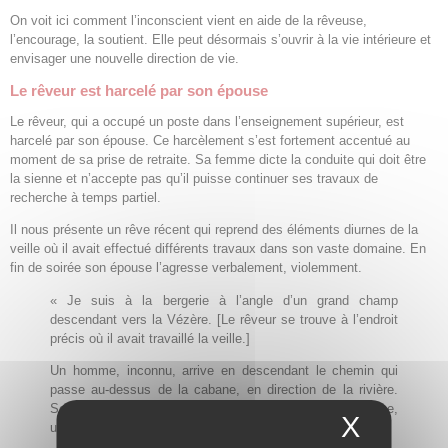
On voit ici comment l’inconscient vient en aide de la rêveuse,
l’encourage, la soutient. Elle peut désormais s’ouvrir à la vie intérieure et
envisager une nouvelle direction de vie.
Le rêveur est harcelé par son épouse
Le rêveur, qui a occupé un poste dans l’enseignement supérieur, est
harcelé par son épouse. Ce harcèlement s’est fortement accentué au
moment de sa prise de retraite. Sa femme dicte la conduite qui doit être
la sienne et n’accepte pas qu’il puisse continuer ses travaux de
recherche à temps partiel.
Il nous présente un rêve récent qui reprend des éléments diurnes de la
veille où il avait effectué différents travaux dans son vaste domaine. En
fin de soirée son épouse l’agresse verbalement, violemment.
« Je suis à la bergerie à l’angle d’un grand champ
descendant vers la Vézère. [Le rêveur se trouve à l’endroit
précis où il avait travaillé la veille.]
Un homme, inconnu, arrive en descendant le chemin qui
passe au-dessus de la cabane, en direction de la rivière.
Son fils, d’une douzaine d’années environ, l’accompagne,
X
Masque
un peu en retrait à sa droite.