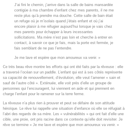
J’ai fini le chemin, j’arrive dans la salle de bains mansardée
contigüe à ma chambre d’enfant chez mes parents, il ne me
reste plus qu’à prendre ma douche. Cette salle de bain était
un refuge où je m’isolais quand j’étais enfant et où j’ai
encore plaisir à me réfugier aujourd’hui lorsque je vais chez
mes parents pour échapper à leurs incessantes
sollicitations. Ma mère n’est pas loin et cherche à entrer en
contact, à savoir ce que je fais, mais la porte est fermée, je
fais semblant de ne pas l’entendre.
Je me lave et espère que mon amoureux va venir. »
Ce très beau rêve montre les efforts qui ont été faits par la rêveuse : elle
a traversé l’océan sur un paddle. L’enfant qui est à ses côtés représente
sa capacité de renouvellement, d’évolution, elle veut l’amener « sain et
sauf de l’autre côté ». Exténuée, elle voit près d’elle un groupe de
personnes qui l’encouragent, lui viennent en aide et qui prennent en
charge l’enfant pour le ramener sur la terre ferme.
La rêveuse n’a plus rien à prouver et peut se défaire de son attitude
héroïque. Le rêve lui rappelle une situation d’enfance où elle se réfugiait à
l’abri des regards de sa mère. Les « vulnérabilités » qui ont fait d’elle une
cible, une proie, ont pris racine dans ce contexte qu’elle doit revisiter. Je
rêve se termine « Je me lave et espère que mon amoureux va venir. »