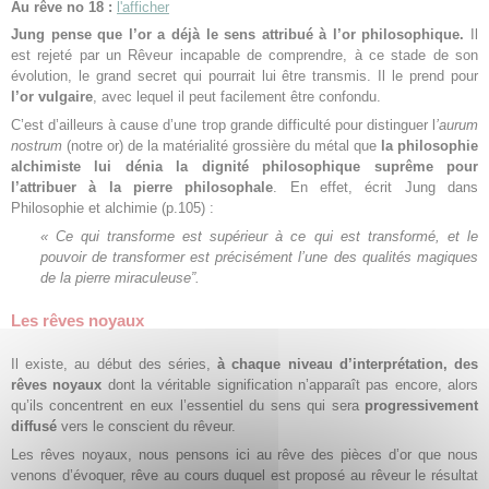
Au rêve no 18 :
l'afficher
Jung pense que l’or a déjà
le sens attribué à l’or philosophique.
Il
est rejeté par un Rêveur incapable de comprendre, à ce stade de son
évolution, le grand secret qui pourrait lui être transmis. Il le prend pour
l’or vulgaire
, avec lequel il peut facilement être confondu.
C’est d’ailleurs à cause d’une trop grande difficulté pour distinguer l
’aurum
nostrum
(notre or) de la matérialité grossière du métal que
la
philosophie
alchimiste lui dénia la dignité philosophique suprême pour
l’attribuer à la pierre philosophale
. En effet, écrit Jung dans
Philosophie et alchimie (p.105) :
« Ce qui transforme est supérieur à ce qui est transformé, et le
pouvoir de transformer est précisément l’une des qualités magiques
de la pierre miraculeuse”.
Les rêves noyaux
Il existe, au début des séries,
à chaque niveau d’interprétation, des
rêves noyaux
dont la véritable signification n’apparaît pas encore, alors
qu’ils concentrent en eux l’essentiel du sens qui sera
progressivement
diffusé
vers le conscient du rêveur.
Les rêves noyaux, nous pensons ici au rêve des pièces d’or que nous
venons d’évoquer, rêve au cours duquel est proposé au rêveur le résultat