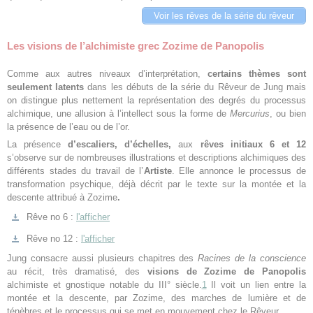
Voir les rêves de la série du rêveur
Les visions de l’alchimiste grec Zozime de Panopolis
Comme aux autres niveaux d’interprétation,
certains thèmes sont
seulement latents
dans les débuts de la série du Rêveur de Jung mais
on distingue plus nettement la représentation des degrés du processus
alchimique, une allusion à l’intellect sous la forme de
Mercurius
, ou bien
la présence de l’eau ou de l’or.
La présence
d’escaliers, d’échelles,
aux
rêves initiaux 6 et 12
s’observe sur de nombreuses illustrations et descriptions alchimiques des
différents stades du travail de l’
Artiste
. Elle annonce le processus de
transformation psychique, déjà décrit par le texte sur la montée et la
descente attribué à Zozime
.
Rêve no 6 :
l'afficher
Rêve no 12 :
l'afficher
Jung consacre aussi plusieurs chapitres des
Racines de la conscience
au récit, très dramatisé, des
visions de Zozime de Panopolis
alchimiste et gnostique notable du III° siècle.
1
Il voit un lien entre la
montée et la descente, par Zozime, des marches de lumière et de
ténèbres et le processus qui se met en mouvement chez le Rêveur.