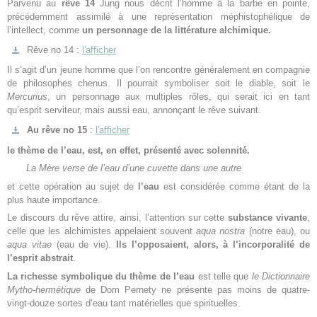
Parvenu au
rêve 14
Jung nous décrit l’homme à la barbe en pointe,
précédemment assimilé à une représentation méphistophélique de
l’intellect, comme
un personnage de la littérature alchimique.
Rêve no 14 :
l'afficher
Il s’agit d’un jeune homme que l’on rencontre généralement en compagnie
de philosophes chenus. Il pourrait symboliser soit le diable, soit le
Mercurius
, un personnage aux multiples rôles, qui serait ici en tant
qu’esprit serviteur, mais aussi eau, annonçant le rêve suivant.
Au rêve no 15
:
l'afficher
le thème de l’eau, est, en effet, présenté avec solennité.
La Mère verse de l’eau d’une cuvette dans une autre
et cette opération au sujet de
l’eau
est considérée comme étant de la
plus haute importance.
Le discours du rêve attire, ainsi, l’attention sur cette
substance
vivante
,
celle que les alchimistes appelaient souvent
aqua nostra
(notre eau), ou
aqua vitae
(eau de vie).
Ils l’opposaient, alors, à l’incorporalité de
l’esprit abstrait
.
La richesse symbolique du thème de l’eau
est telle que
le Dictionnaire
Mytho-hermétique
de Dom Pernety ne présente pas moins de quatre-
vingt-douze sortes d’eau tant matérielles que spirituelles.