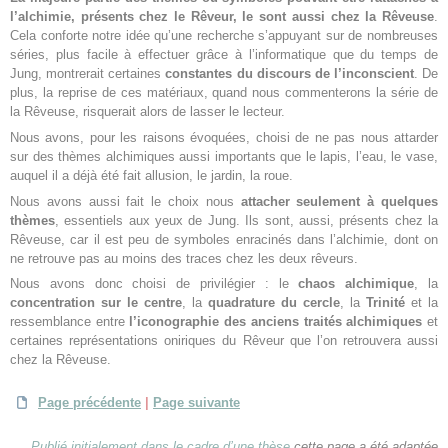
l’alchimie, présents chez le Rêveur, le sont aussi chez la Rêveuse
.
Cela conforte notre idée qu’une recherche s’appuyant sur de nombreuses
séries, plus facile à effectuer grâce à l’informatique que du temps de
Jung, montrerait certaines
constantes du discours de l’inconscient
. De
plus, la reprise de ces matériaux, quand nous commenterons la série de
la Rêveuse, risquerait alors de lasser le lecteur.
Nous avons, pour les raisons évoquées, choisi de ne pas nous attarder
sur des thèmes alchimiques aussi importants que le lapis, l’eau, le vase,
auquel il a déjà été fait allusion, le jardin, la roue.
Nous avons aussi fait le choix nous
attacher seulement à quelques
thèmes
, essentiels aux yeux de Jung. Ils sont, aussi, présents chez la
Rêveuse, car il est peu de symboles enracinés dans l’alchimie, dont on
ne retrouve pas au moins des traces chez les deux rêveurs.
Nous avons donc choisi de privilégier : le
chaos alchimique
, la
concentration sur le centre
, la
quadrature du cercle
, la
Trinité
et la
ressemblance entre
l’iconographie des anciens traités alchimiques
et
certaines représentations oniriques du Rêveur que l’on retrouvera aussi
chez la Rêveuse.
Page précédente
|
Page suivante
Publié initialement dans le cadre d’une thèse
cette page a été adaptée