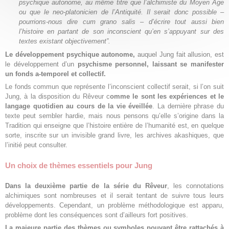
psychique autonome, au même titre que l’alchimiste du Moyen Age
ou que le neo-platonicien de l’Antiquité. Il serait donc possible –
pourrions-nous dire cum grano salis – d’écrire tout aussi bien
l’histoire en partant de son inconscient qu’en s’appuyant sur des
textes existant objectivement”.
Le développement psychique autonome,
auquel Jung fait allusion, est
le développement d’un
psychisme personnel, laissant se manifester
un fonds a-temporel et collectif.
Le fonds commun que représente l’inconscient collectif serait, si l’on suit
Jung, à la disposition du Rêveur c
omme le sont les expériences et
le
langage quotidien au cours de la vie éveillée
. La dernière phrase du
texte peut sembler hardie, mais nous pensons qu’elle s’origine dans la
Tradition qui enseigne que l’histoire entière de l’humanité est, en quelque
sorte, inscrite sur un invisible grand livre, les archives akashiques, que
l’initié peut consulter.
Un choix de thèmes essentiels pour Jung
Dans la deuxième partie de la série du Rêveur
, les connotations
alchimiques sont nombreuses et il serait tentant de suivre tous leurs
développements. Cependant, un problème méthodologique est apparu,
problème dont les conséquences sont d’ailleurs fort positives.
La majeure partie des thèmes ou symboles pouvant être rattachés à