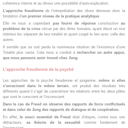
cohérence interne et au rêveur une possibilité d’auto-explication.
L’approche freudienne
de l’interprétation des rêves demeure donc la
fondation d’
un premier niveau de la pratique analytique
.
Elle ne nous a cependant
pas fourni de réponse
constructive
au
problème de la crise
vécue par des êtres humains ayant élevé un mur
intérieur les séparant de leur totalité et ayant coupé le lien avec celle des
autres.
Il semble que se soit perdu la numineuse intuition de l’existence d’une
Totalité plus vaste. Cela nous a conduit à
rechercher un autre appui,
que nous pensons avoir trouvé chez Jung.
L’approche freudienne de la psyché
Les approches de la psyché freudienne et jungienne,
même si elles
s’enracinent dans le même terrain
, ont produit des résultats très
différents quand il s’agit de caractériser les relations entre les deux pôles
que sont le conscient et l’inconscient.
Dans le cas de Freud on observe des rapports de force conflictuels
et dans celui de Jung des rapports de dialogue et de coopération.
En effet,
le souci essentiel de Freud
était d’étayer
,
contre tous ses
détracteurs,
sa théorie de la sexualité
comme fondement de
l’inconscient.