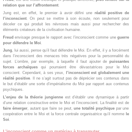
relation que sur l’affrontement
.
Jung est, en effet, le premier à avoir défini une
réalité positive de
l’inconscient
. On peut se mettre à son écoute, non seulement pour
déceler ce qui produit les névroses mais aussi pour rechercher des
éléments créateurs de la civilisation humaine.
Freud
envisage presque le rapport avec l’inconscient comme une
guerre
pour défendre le Moi
.
Jung
, lui aussi, pense qu’il faut défendre le Moi. En effet, il y a forcément
dans l’inconscient des menaces très négatives pour la personnalité du
sujet. L’ombre, par exemple, à laquelle il faut ajouter de
puissantes
forces archaïques
qui pourraient être dévastatrices pour le Moi
conscient. Cependant, à ses yeux,
l’inconscient est globalement une
réalité positive
. Il ne s’agit surtout pas de déprécier ses contenus dans
le but d’établir une sorte d’impérialisme du Moi par rapport aux contenus
psychiques.
L’enjeu de la théorie jungienne
est d’établir une dynamique à partir
d’une relation constructive entre le Moi et l’inconscient. La finalité est de
faire émerger
, autant que faire se peut,
une totalité psychique
par une
coopération entre le Moi et la force centrale organisatrice qu’il nomme
le
Soi
.
L’inconscient comme un matériau à transmuter