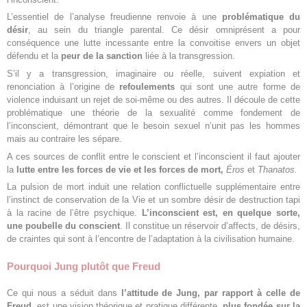
L’essentiel de l’analyse freudienne renvoie à une
problématique du
désir
, au sein du triangle parental. Ce désir omniprésent a pour
conséquence une lutte incessante entre la convoitise envers un objet
défendu et la
peur de la sanction
liée à la transgression.
S’il y a transgression, imaginaire ou réelle, suivent expiation et
renonciation à l’origine de
refoulements
qui sont une autre forme de
violence induisant un rejet de soi-même ou des autres. Il découle de cette
problématique une théorie de la sexualité comme fondement de
l’inconscient, démontrant que le besoin sexuel n’unit pas les hommes
mais au contraire les sépare.
A ces sources de conflit entre le conscient et l’inconscient il faut ajouter
la
lutte entre les forces de vie et les forces de mort,
Éros
et
Thanatos
.
La pulsion de mort induit une relation conflictuelle supplémentaire entre
l’instinct de conservation de la Vie et un sombre désir de destruction tapi
à la racine de l’être psychique.
L’inconscient est, en quelque sorte,
une poubelle du conscient
. Il constitue un réservoir d’affects, de désirs,
de craintes qui sont à l’encontre de l’adaptation à la civilisation humaine.
Pourquoi Jung plutôt que Freud
Ce qui nous a séduit dans
l’attitude de Jung, par rapport à celle de
Freud
, est une vision théorique et pratique différente,
plus fondée sur la