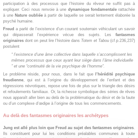
participation à des processus que l’histoire du rêveur ne suffit pas à
expliquer. Ceci nous renvoie à une
dynamique fondamentale
rattachée
à une
Nature oubliée
à partir de laquelle se serait lentement élaborée la
psyché humaine.
Freud
a parlé de l’existence d’un courant souterrain véhiculant un savoir
qui dépasserait l’expérience vécue des sujets. Les
fantasmes
originaires
dont on peut lire l’histoire dans
Totem et Tabou
(cf.p.236,237)
postulent
“
l’existence d’une âme collective dans laquelle s’accomplissent les
mêmes processus que ceux ayant leur siège dans l’âme individuelle
” et une “
continuité de la vie psychique de l’homme
”.
Le problème réside, pour nous, dans le fait que
l’hérédité psychique
freudienne
, qui est à l’origine du développement de l’enfant et des
régressions névrotiques, repose une fois de plus sur le triangle des désirs
et refoulements familiaux. Or, la richesse symbolique des séries de rêves
nous apparaît aller bien au delà de la problématique du désir et de la faute
ou d’un complexe d’œdipe à l’origine de tous les commencements.
Au delà des fantasmes originaires les archétypes
Jung est allé plus loin que Freud au sujet des fantasmes originaires
.
Ils constituent pour lui les conditions préalables communes à toute