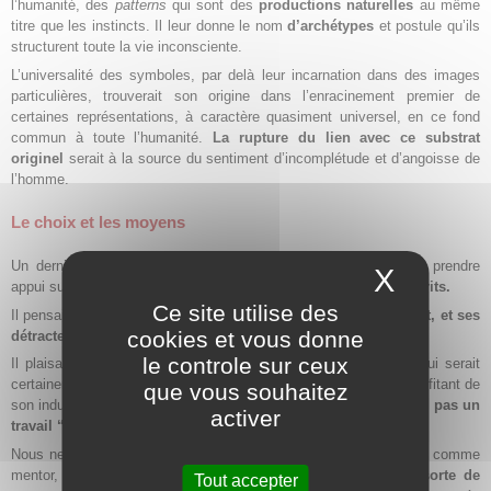
l’humanité, des
patterns
qui sont des
productions naturelles
au même
titre que les instincts. Il leur donne le nom
d’archétypes
et postule qu’ils
structurent toute la vie inconsciente.
L’universalité des symboles, par delà leur incarnation dans des images
particulières, trouverait son origine dans l’enracinement premier de
certaines représentations, à caractère quasiment universel, en ce fond
commun à toute l’humanité.
La rupture du lien avec ce substrat
originel
serait à la source du sentiment d’incomplétude et d’angoisse de
l’homme.
Le choix et les moyens
Un dernier point, et pas le moindre, expliquant notre choix de prendre
X
Masque
appui sur Jung trouve son
origine dans son caractère et ses écrits.
Ce site utilise des
Il pensait que les théories ne sont que des propositions.
Souvent, et ses
cookies et vous donne
détracteurs le lui ont reproché, il a changé d’avis.
le controle sur ceux
Il plaisantait avec ses amis sur le sort réservé à une œuvre qui serait
certainement malmenée par ses successeurs. C’est pourquoi, profitant de
que vous souhaitez
son indulgence,
nous tenons à préciser que nous n’effectuons pas un
activer
travail “sur” Jung mais “à partir” de Jung.
Nous ne pourrons cependant nous dispenser, après l’avoir choisi comme
mentor, de fournir au lecteur qui ne le connaîtrait pas,
une sorte de
Tout accepter