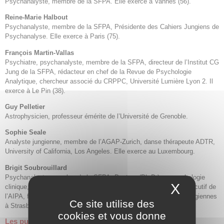
Psychanalyste, membre de la SFPA. Elle exerce à Vannes (56).
Reine-Marie Halbout
Psychanalyste, membre de la SFPA, Présidente des Cahiers Jungiens de
Psychanalyse. Elle exerce à Paris (75).
François Martin-Vallas
Psychiatre, psychanalyste, membre de la SFPA, directeur de l’Institut CG
Jung de la SFPA, rédacteur en chef de la Revue de Psychologie
Analytique, chercheur associé du CRPPC, Université Lumière Lyon 2. Il
exerce à Le Pin (38).
Guy Pelletier
Astrophysicien, professeur émérite de l’Université de Grenoble.
Sophie Seale
Analyste jungienne, membre de l’AGAP-Zurich, danse thérapeute ADTR,
University of California, Los Angeles. Elle exerce au Luxembourg.
Brigit Soubrouillard
Psychanalyste, membre de la SFPA, Docteur (Ph.D.) en psychologie
X
Masque
clinique, ancienne présidente de la SFPA, membre du comité exécutif de
l’AIPA, fondatrice et présidente du Centre Européen d’Études Jungiennes
Ce site utilise des
à Strasbourg. Elle exerce à Strasbourg (67).
cookies et vous donne
Les publications de la SFPA