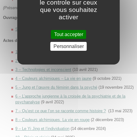
le controle sur ceux
(Présentées sur le site EFJ)
que vous souhaitez
activer
Ouvrage
Superviser et être supervisé
Tout accepter
Actes des colloques
Personnaliser
1 – Jung et l’alchimie du temps
(16 novembre 2019)
2 – Dissidence en psychanalyse
(3 octobre 2020)
3 – Technologies et inconscient
(10 avril 2021)
4 – Couleurs alchimiques – La vie en jaune
(9 octobre 2021)
5 – Jung et l’œuvre du féminin dans la psyché
(19 novembre 2022)
6 – L’approche jungienne à la croisée de la psychiatrie et de la
psychanalyse
(9 avril 2022)
7 – Qu’est ce que l’on se raconte comme histoire ?
(13 mai 2023)
8 – Couleurs alchimiques. La vie en rouge
(2 décembre 2023)
9 – Le Yi Jing et l’individuation
(14 décembre 2024)