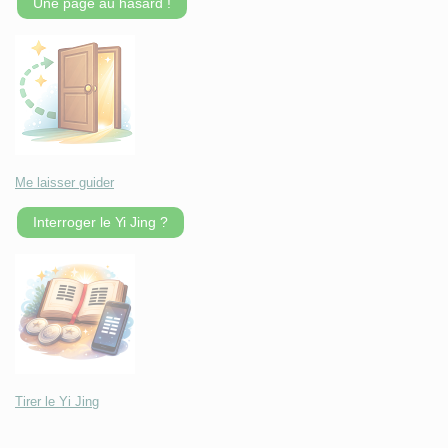
Une page au hasard !
Me laisser guider
Interroger le Yi Jing ?
Tirer le Yi Jing