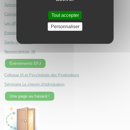
Aphorismes de Robert Blacher
Conclave, ou l'épreuve du centre
Tout accepter
Les affamés du pouvoir
Personnaliser
Entretien avec Nathan Fraikin
Dante et l'amour
Neurosciences, IA
Évènements EFJ
Colloque IA et Psychologie des Prodondeurs
Séminaire Le chemin d'individuation
Une page au hasard !