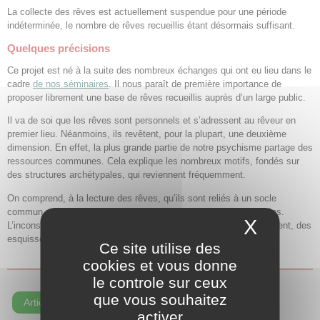
La collecte des rêves est actuellement suspendue pour une période
indéterminée, le nombre de rêves recueillis étant désormais suffisant.
Quelques précisions
Ce projet est né à la suite des nombreux échanges qui ont eu lieu dans le
cadre
de nos séminaires
. Il nous paraît de première importance de
proposer librement une base de rêves recueillis auprès d’un large public.
Il va de soi que les rêves sont personnels et s’adressent au rêveur en
premier lieu. Néanmoins, ils revêtent, pour la plupart, une deuxième
dimension. En effet, la plus grande partie de notre psychisme partage des
ressources communes. Cela explique les nombreux motifs, fondés sur
des structures archétypales, qui reviennent fréquemment.
On comprend, à la lecture des rêves, qu’ils sont reliés à un socle
commun et que nos préoccupations sont très largement partagées.
X
Masque
L’inconscient expose différentes situations et fournit, le plus souvent, des
esquisses de solution.
Ce site utilise des
cookies et vous donne
le controle sur ceux
que vous souhaitez
Articles récents
activer