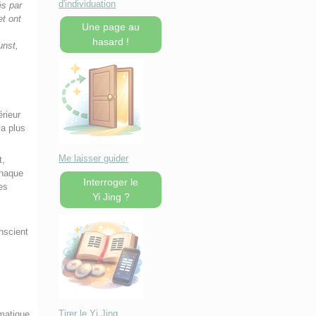
d'individuation
és par
et ont
Une page au
hasard !
unst,
érieur
la plus
Me laisser guider
t,
chaque
Interroger le
es
Yi Jing ?
nscient
Tirer le Yi Jing
smatique