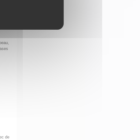
peau,
bases
hec de