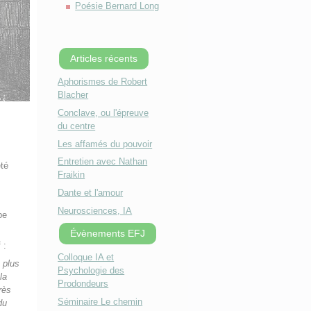
Poésie Bernard Long
Articles récents
Aphorismes de Robert
Blacher
Conclave, ou l'épreuve
du centre
Les affamés du pouvoir
Entretien avec Nathan
été
Fraikin
Dante et l'amour
Neurosciences, IA
pe
Évènements EFJ
 :
Colloque IA et
 plus
Psychologie des
la
Prodondeurs
rès
Séminaire Le chemin
du