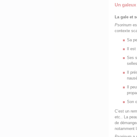
Un galeux
La gale et 
Psorinum
es
contexte sca
Sa pe
Il es
Ses s
selle
Il pr
naus
Il pe
propa
Son o
C’est un rem
etc.. La pea
de démangeais
notamment la 
Psorinum
a 