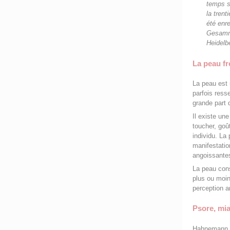
temps s
la tren
été enre
Gesamme
Heidelb
La peau fro
La peau est 
parfois ress
grande part 
Il existe un
toucher, goû
individu. La
manifestatio
angoissante
La peau cons
plus ou moin
perception a
Psore, mi
Hahnemann, 