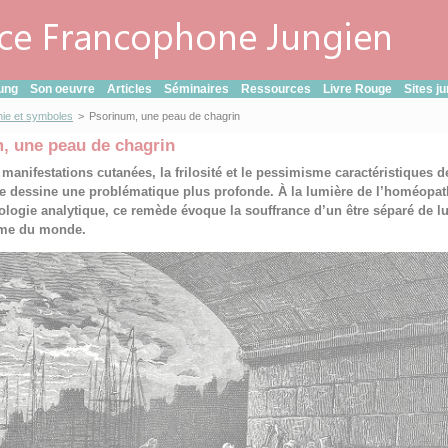
ung
Son oeuvre
Articles
Séminaires
Ressources
Livre Rouge
Sites j
ie et symboles
>
Psorinum, une peau de chagrin
, une peau de chagrin
 manifestations cutanées, la frilosité et le pessimisme caractéristiques d
e dessine une problématique plus profonde. À la lumière de l’homéopath
ologie analytique, ce remède évoque la souffrance d’un être séparé de lu
e du monde.