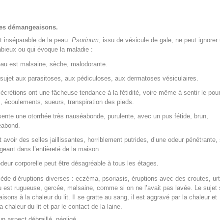
ses démangeaisons.
t inséparable de la peau.
Psorinum
, issu de vésicule de gale, ne peut ignorer
bieux ou qui évoque la maladie :
au est malsaine, sèche, malodorante.
t sujet aux parasitoses, aux pédiculoses, aux dermatoses vésiculaires.
écrétions ont une fâcheuse tendance à la fétidité, voire même à sentir le pourr
s, écoulements, sueurs, transpiration des pieds.
ésente une otorrhée très nauséabonde, purulente, avec un pus fétide, brun,
éabond.
ut avoir des selles jaillissantes, horriblement putrides, d’une odeur pénétrante,
geant dans l’entièreté de la maison.
deur corporelle peut être désagréable à tous les étages.
ède d’éruptions diverses : eczéma, psoriasis, éruptions avec des croutes, urt
u est rugueuse, gercée, malsaine, comme si on ne l’avait pas lavée. Le sujet 
ons à la chaleur du lit. Il se gratte au sang, il est aggravé par la chaleur et
chaleur du lit et par le contact de la laine.
un aspect débraillé, négligé.