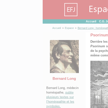
Panneau de gestion des cookies
Accueil
C.G. J
Accueil
>
Espace
>
Bernard Long : homéopath
Psorinum
Derrière les
Psorinum
s
de la psych
même comm
Bernard Long
Bernard Long, médecin
homéopathe,
publie
plusieurs textes sur
l’homéopathie et les
symboles.