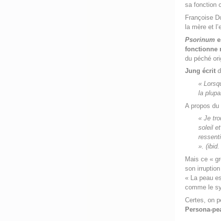
sa fonction 
Françoise D
la mère et l
Psorinum
e
fonctionne
du péché ori
Jung écrit
d
« Lorsqu
la plupa
A propos du 
« Je tr
soleil e
ressent
». (ibid.
Mais ce « gr
son irruptio
« La peau es
comme le sys
Certes, on p
Persona-pe