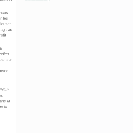
ances
r les
gieuses.
s’agit au
ofit
la
adies
isi sur
 avec
bilité
es
dans la
me la