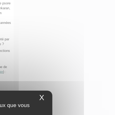
de psore
ankaran,
on
s années
eté par
e ?
ections
pe de
ie
) :
X
Masquer le bandeau 
onnels
ceux que vous