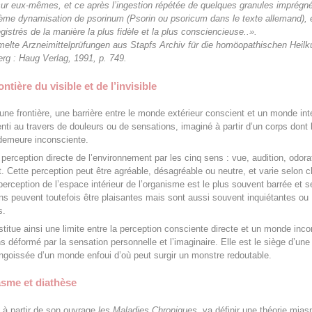
ur eux-mêmes, et ce après l’ingestion répétée de quelques granules imprégn
tième dynamisation de
psorinum
(
Psorin
ou
psoricum
dans le texte allemand
)
, 
gistrés de la manière la plus fidèle et la plus consciencieuse..».
lte Arzneimittelprüfungen aus Stapfs Archiv für die homöopathischen Heilk
erg : Haug Verlag, 1991, p. 749.
ntière du visible et de l’invisible
une frontière, une barrière entre le monde extérieur conscient et un monde int
enti au travers de douleurs ou de sensations, imaginé à partir d’un corps dont 
demeure inconsciente.
e perception directe de l’environnement par les cinq sens : vue, audition, odora
t. Cette perception peut être agréable, désagréable ou neutre, et varie selon 
 perception de l’espace intérieur de l’organisme est le plus souvent barrée et s
ns peuvent toutefois être plaisantes mais sont aussi souvent inquiétantes ou
s.
titue ainsi une limite entre la perception consciente directe et un monde inco
s déformé par la sensation personnelle et l’imaginaire. Elle est le siège d’une
ngoissée d’un monde enfoui d’où peut surgir un monstre redoutable.
asme et diathèse
à partir de son ouvrage
les Maladies Chroniques
, va définir une théorie mia