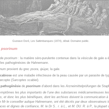
Gustave Doré, Les Saltimbanques (1874), détail. Domaine public.
e
psorinum
 de
psorinum
: la matière séro-purulente contenue dans la vésicule de gale a 
ur les pathogénésies de Hahnemann.
inum
provient du grec
psora
,
ψώρα
, la gale.
cabiose
est une maladie infectieuse de la peau causée par un parasite de ty
arcopte (
Sarcoptes scabiei
).
a
pathogénésie
de
psorinum
d’abord dans les
Arzneimittelprüfungen
de Stapf
ymptômes les plus importants de l’une des substances médicamenteuses les
es, et donc les plus bénéfiques, dont les archives doivent la communication à 
e Mr le conseiller aulique Hahnemann, ont été décrits par deux observateurs t
ces et dignes de confiance, M. le Dr S.. r. à L., et M. DU. R. à P., la plupart 