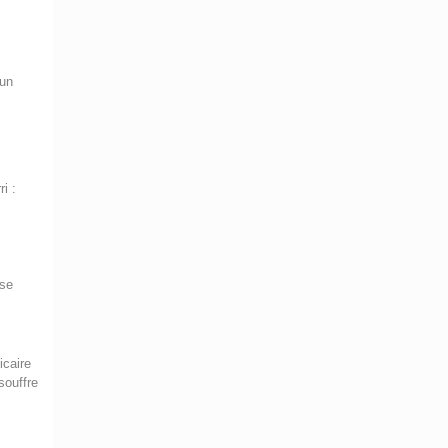
 un
i :
 se
icaire
souffre