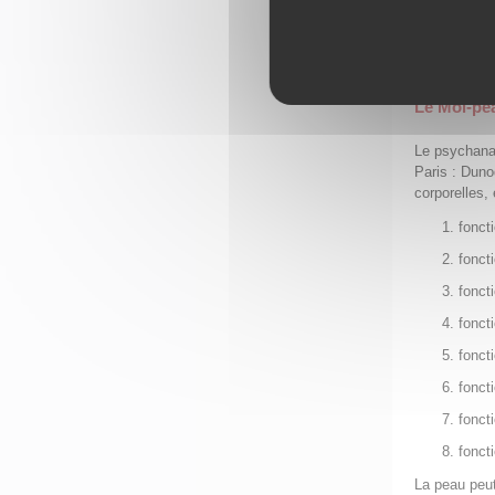
défen
anag
cata
Le Moi-pe
Le psychana
Paris : Duno
corporelles, 
fonct
fonct
fonct
fonct
foncti
fonct
fonct
fonct
La peau peut 