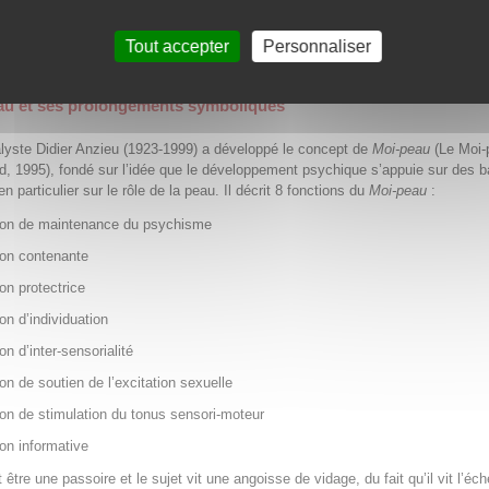
se
enèse
Tout accepter
Personnaliser
genèse
au et ses prolongements symboliques
lyste Didier Anzieu (1923-1999) a développé le concept de
Moi-peau
(Le Moi-
d, 1995), fondé sur l’idée que le développement psychique s’appuie sur des 
en particulier sur le rôle de la peau. Il décrit 8 fonctions du
Moi-peau
:
ion de maintenance du psychisme
ion contenante
ion protectrice
ion d’individuation
on d’inter-sensorialité
ion de soutien de l’excitation sexuelle
ion de stimulation du tonus sensori-moteur
ion informative
être une passoire et le sujet vit une angoisse de vidage, du fait qu’il vit l’éc