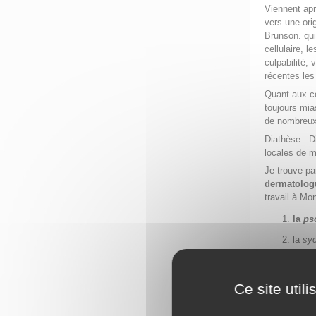
Viennent apr
vers une ori
Brunson. qui 
cellulaire, 
culpabilité,
récentes les
Quant aux co
toujours mia
de nombreux 
Diathèse : Di
locales de 
Je trouve pa
dermatologu
travail à Mo
la
ps
la
sy
la
luè
Ce schéma si
Ce site util
principaux 