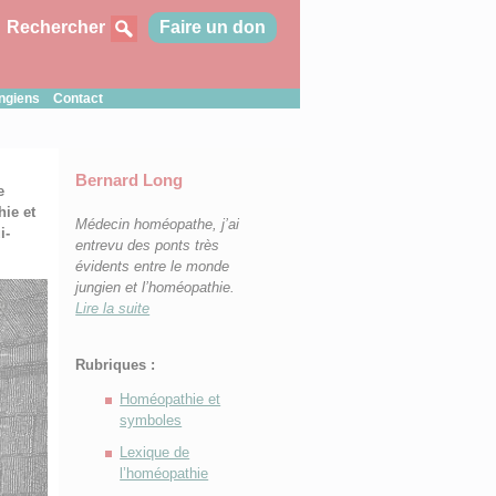
Rechercher
Faire un don
ungiens
Contact
Bernard Long
e
ie et
Médecin homéopathe, j’ai
i-
entrevu des ponts très
évidents entre le monde
jungien et l’homéopathie.
Lire la suite
Rubriques :
Homéopathie et
symboles
Lexique de
l’homéopathie