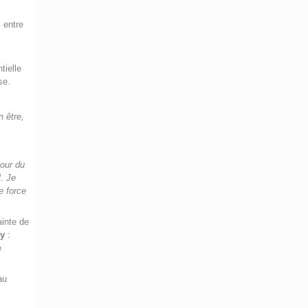
l entre
tielle
se.
n être,
our du
l. Je
e force
ainte de
ry
:
e
au