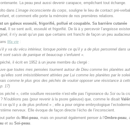
contenante. La peau peut aussi devenir carapace, empêchant tout échange.
olto dans
L’image inconsciente du corps
, souligne le lieu de contact pré-verba
’enfant, et comment elle porte la mémoire de nos premières relations.
st un galeux esseulé, frigorifié, pollué et coupable.
Sa barrière cutanée
 mal.
Il se sent avili, esseulé et frigorifié. De là à y percevoir l’angoisse existen
ginel, il n’y avait qu’un pas que certains ont franchi de façon un peu audacieu
ans
Ma vie
:
’il y va du vécu intérieur, lorsque pointe ce qu’il y a de plus personnel dans u
rt sont saisis de panique et beaucoup s’enfuient ».
péché, il écrit en 1952 à un jeune membre du clergé :
ouve que toutes mes pensées tournent autour de Dieu comme les planètes aut
t qu’elles sont irrésistiblement attirées par Lui comme les planètes par le solei
irais comme le plus gros des péchés de vouloir opposer une résistance à cett
 p. 17)
os péché », cette souillure ressentie n’est-elle pas l’ignorance du
Soi
ou la cr
n ? N’oublions pas (pour revenir à la psore galeuse) que, comme le disait
Valé
t ce qu’il y a de plus profond » ; elle a pour origine embryologique l’ectoderm
tème nerveux. Elle évoque de façon directe l’écho de l’inconscient.
eut parler du
Moi-peau
, mais on pourrait également penser à l’
Ombre-peau
, 
au
et au
Soi-peau
.