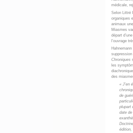
médicale, re
Selon Littré 
organiques e
animaux une 
Miasmes vari
départ d’une
l’ouvrage t
Hahnemann d
suppression 
Chroniques
s
les symptôm
diachronique
des miasme
« J’en 
chroniqu
de guér
particul
plupart
date de
exanthè
Doctrin
édition,