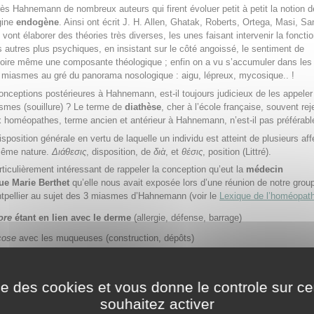
ès Hahnemann de nombreux auteurs qui firent évoluer petit à petit la notion 
gine
endogène
. Ainsi ont écrit J. H. Allen, Ghatak, Roberts, Ortega, Masi, S
vont élaborer des théories très diverses, les unes faisant intervenir la foncti
les autres plus psychiques, en insistant sur le côté angoissé, le sentiment de
 voire même une composante théologique ; enfin on a vu s’accumuler dans le
 miasmes au gré du panorama nosologique : aigu, lépreux, mycosique.. !
nceptions postérieures à Hahnemann, est-il toujours judicieux de les appeler
smes (souillure) ? Le terme de
diathèse
, cher à l’école française, souvent rej
homéopathes, terme ancien et antérieur à Hahnemann, n’est-il pas préférabl
sposition générale en vertu de laquelle un individu est atteint de plusieurs aff
même nature.
Διάθεσις
, disposition, de
διὰ
, et
θέσις
, position (Littré).
rticulièrement intéressant de rappeler la conception qu’eut la
médecin
e Marie Berthet
qu’elle nous avait exposée lors d’une réunion de notre grou
ntpellier au sujet des 3 miasmes d’Hahnemann (voir le
Lexique de l’homéopath
ore
étant en lien avec le derme
(allergie, défense, barrage)
cose
avec les muqueuses (construction, dépôts)
se
avec le sang (destruction)
mple semble très efficace et correspondre clairement aux trois types réacti
ise des cookies et vous donne le controle sur 
du phénomène vivant :
souhaitez activer