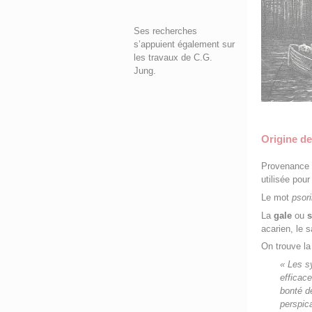
Ses recherches
s’appuient également sur
les travaux de C.G.
Jung.
Origine d
Provenance
utilisée po
Le mot
psor
La
gale
ou
s
acarien, le s
On trouve l
« Les s
efficac
bonté d
perspica