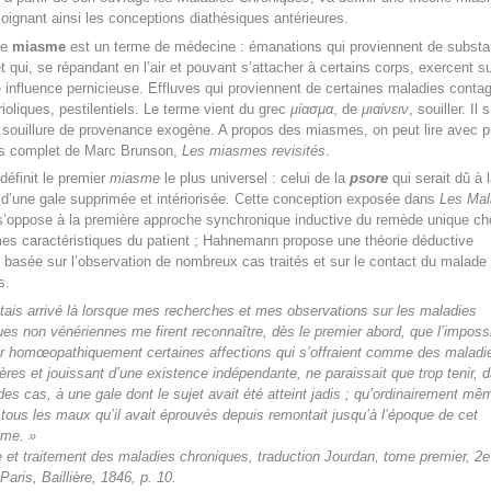
joignant ainsi les conceptions diathésiques antérieures.
le
miasme
est un terme de médecine : émanations qui proviennent de subst
t qui, se répandant en l’air et pouvant s’attacher à certains corps, exercent su
influence pernicieuse. Effluves qui proviennent de certaines maladies conta
oliques, pestilentiels. Le terme vient du grec
μίασμα
, de
μιαίνειν
, souiller. Il 
 souillure de provenance exogène. A propos des miasmes, on peut lire avec pr
rès complet de Marc Brunson,
Les miasmes revisités
.
éfinit le premier
miasme
le plus universel : celui de la
psore
qui serait dû à 
d’une gale supprimée et intériorisée
.
Cette conception exposée dans
Les Mal
’oppose à la première approche synchronique inductive du remède unique cho
es caractéristiques du patient ; Hahnemann propose une théorie déductive
 basée sur l’observation de nombreux cas traités et sur le contact du malade
s.
étais arrivé là lorsque mes recherches et mes observations sur les maladies
es non vénériennes me firent reconnaître, dès le premier abord, que l’impossi
ir homœopathiquement certaines affections qui s’offraient comme des maladi
ières et jouissant d’une existence indépendante, ne paraissait que trop tenir, 
 des cas, à une
gale
dont le sujet avait été atteint jadis ; qu’ordinairement mê
 tous les maux qu’il avait éprouvés depuis remontait jusqu’à l’époque de cet
me. »
e et traitement des maladies chroniques, traduction Jourdan, tome premier, 2
e
 Paris, Baillière, 1846, p. 10.