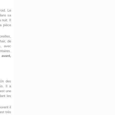
roid. Le
 dans sa
nuit. Il
a pièce
reilles,
hair, de
s, avec
ntaires.
 avant,
 Un des
is. Il a
’est une
dant les
uvent il
 est très