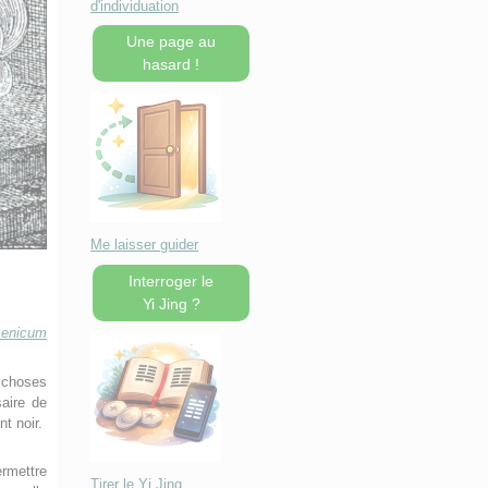
d'individuation
Une page au
hasard !
Me laisser guider
Interroger le
Yi Jing ?
senicum
choses
aire de
nt noir.
ermettre
Tirer le Yi Jing