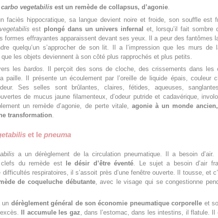
t
carbo vegetabilis
est un remède de collapsus, d’agonie
.
n faciès hippocratique, sa langue devient noire et froide, son souffle est f
egetabilis
est
plongé dans un univers infernal
et, lorsqu’il fait sombre
 formes effrayantes apparaissent devant ses yeux. Il a peur des fantômes la 
dre quelqu’un s’approcher de son lit. Il a l’impression que les murs de l
, que les objets deviennent à son côté plus rapprochés et plus petits.
vers les
bardos.
Il perçoit des sons de cloche, des crissements dans les o
paille. Il présente un écoulement par l’oreille de liquide épais, couleur c
eur. Ses selles sont brûlantes, claires, fétides, aqueuses, sanglante
vertes de mucus jaune filamenteux, d’odeur putride et cadavérique, involo
blement un remède d’agonie, de perte vitale,
agonie à un monde ancien,
une transformation
.
etabilis
et le
pneuma
bilis
a un dérèglement de la circulation pneumatique. Il a besoin d’air.
clefs du remède est
le désir d’être éventé
. Le sujet a besoin d’air fra
ifficultés respiratoires, il s’assoit près d’une fenêtre ouverte. Il tousse, et c
mède de coqueluche débutante
, avec le visage qui se congestionne pen
a un
dérèglement général de son économie pneumatique corporelle
et so
n excès.
Il accumule les gaz
, dans l’estomac, dans les intestins, il flatule. Il