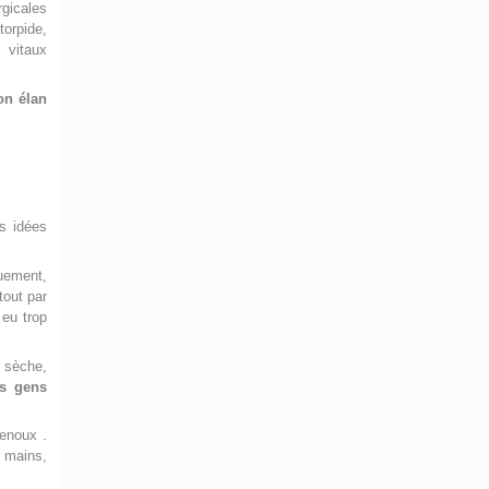
rgicales
torpide,
 vitaux
on élan
es idées
ouement,
tout par
 eu trop
 sèche,
s gens
genoux .
x mains,