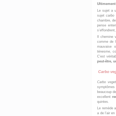
Ultimemen
Le sujet a u
sujet
carbo v
chambre, des
pense enten
s’effondrent
Il chemine 
comme de la 
mauvaise od
ténesme, cou
C’est vérita
peut-être, 
Carbo veg
Carbo vegeta
symptômes 
beaucoup de d
excellent
re
quintes.
Le remède 
a de l’air e