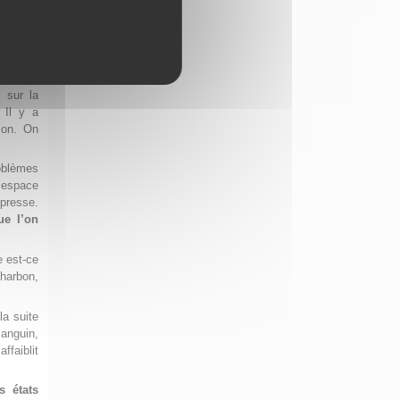
la Reine
 d’air,
 sur la
. Il y a
tion. On
roblèmes
d’espace
ppresse.
ue l’on
e est-ce
harbon,
la suite
sanguin,
ffaiblit
s états