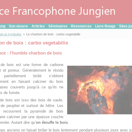
ung
Son oeuvre
Articles
Séminaires
Ressources
Livre Rouge
Sites j
ie et symboles
>
Le charbon de bois : carbo vegetabilis
n de bois : carbo vegetabilis
ce : l’humble charbon de bois
 de bois est une forme de carbone
nt et poreux. Généralement le résidu
artiellement brûlé s’obtient
llement en faisant calciner du bois
ses couverts jusqu’à ce qu’ils ne
us de fumée.
de bois est issu des bois de saule,
de peuplier et surtout de hêtre. Les
rs recouvrent la pyramide de bois
faire calciner par une épaisse couche
onnée. Autant dire qu’
on étouffe le bois
.
ps anciens on faisait brûler le bois lentement pendant plusieurs jours avec jus