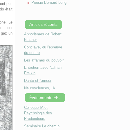
Poésie Bernard Long
ent pur.
is était
one. Le
Articles récents
ticulier
s gaz un
Aphorismes de Robert
Blacher
Conclave, ou l'épreuve
du centre
Les affamés du pouvoir
Entretien avec Nathan
Fraikin
Dante et l'amour
Neurosciences, IA
Évènements EFJ
Colloque IA et
Psychologie des
Prodondeurs
Séminaire Le chemin