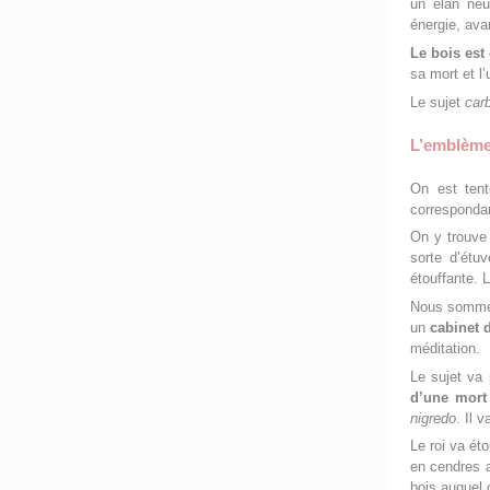
un élan neu
énergie, ava
Le bois est
sa mort et l
Le sujet
car
L’emblème 
On est tent
corresponda
On y trouve
sorte d’étu
étouffante. L
Nous sommes
un
cabinet 
méditation.
Le sujet va 
d’une mort
nigredo
. Il 
Le roi va éto
en cendres a
bois auquel 