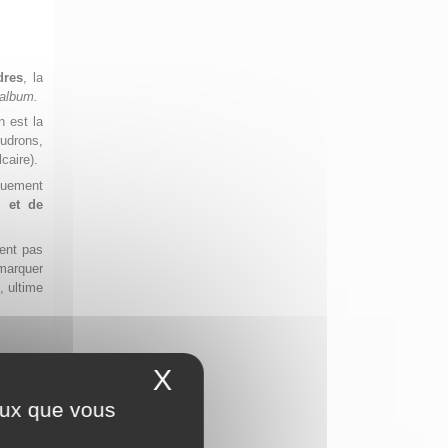
res
, la
album.
n est la
udrons,
lcaire).
nouement
s et de
ment pas
emarquer
, ultime
X
Masquer le bandeau 
ceux que vous