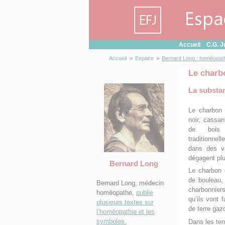
Panneau de gestion des cookies
Accueil
C.G. J
Accueil
>
Espace
>
Bernard Long : homéopath
Le charbo
La substan
Le charbon
noir, cassa
de bois p
traditionne
dans des va
dégagent pl
Bernard Long
Le charbon 
de bouleau, 
Bernard Long, médecin
charbonnie
homéopathe,
publie
qu’ils vont 
plusieurs textes sur
de terre gaz
l’homéopathie et les
symboles.
Dans les tem