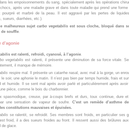
dans les empoisonnements du sang, spécialement après les opérations chiru
 chocs, après une maladie grave et dans toute maladie qui prend une forme 
 pourpré et marbré de la peau. Il est aggravé par les pertes de liquides
, sueurs, diarrhées, etc.).
le malheureux sujet
carbo vegetabilis
est sous cloche, bloqué dans s
t de souffle
.
 d’agonie
bilis est ralenti, refroidi, cyanosé, à l’agonie
.
o vegetabilis
est ralenti, il présente une diminution de sa force vitale. S
ntement, il manque de mémoire.
bilis
respire mal. Il présente un catarrhe nasal, avec mal à la gorge, un enr
t le soir, une aphonie le matin. Il n’est pas bien par temps humide, frais et sur
et humide. Il se sent mal après avoir parlé et particulièrement après avoir
une pièce, comme le bois du charbonnier.
ux spasmodique, creuse, par à-coups brefs et durs, toux continue, dure et
par une sensation de vapeur de soufre.
C’est un remède d’asthme de
t des constitutions mauvaises et épuisées.
bilis
se ralentit, se refroidit. Ses membres sont froids, en particulier ses 
st froid, il a des sueurs froides au front. Il ressent aussi des brûlures au
d de glace.