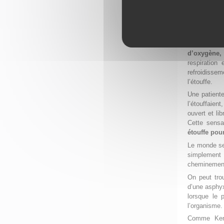
L’air manq
On trouve c
Arzneimittel
Le problèm
d’oxygène
respiration 
refroidisse
l’étouffe.
Une patiente
l’étouffaient
ouvert et lib
Cette sensa
étouffe pou
Le monde se
simplement
cheminement 
On peut trou
d’une asphyx
lorsque le 
l’organisme.
Comme Kent