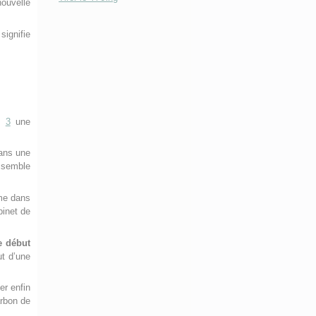
ouvelle
signifie
en
3
une
dans une
 semble
mme dans
binet de
e début
ut d’une
er enfin
arbon de