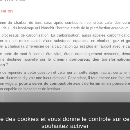
isation
time du charbon de bois sera, après combustion complète, celui des
cend
 deuil, du lessivage qui blanchit l’horrible stade de la putréfaction
arsenicum 
un processus de carbonisation. La carbonisation, aussi appelée carbonificatio
ion plus ou moins rapide d’une substance organique en charbon, gaz et go
de la chaleur (à différencier de la calcination qui est plus en rapport avec le ca
une sorte de mort à l’actuel état vital, étape dramatiquement ressentie, dé
une destinée nouvelle sur le
chemin douloureux des transformation
ion
?
cile de répondre à cette question et celui qui vit cette étape n’aurait certaine
part du temps d’y voir une lueur d’espoir. Cependant, il faut encore une fois r
bon végétal
pourra servir de combustible avant de terminer en poussière
on capable de blanchir et de lessiver.
Carbo vegetabilis
homéopathique
ise des cookies et vous donne le controle sur 
souhaitez activer