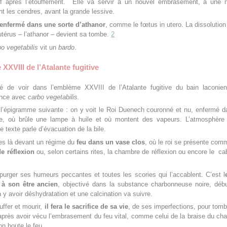
f après l’étouffement. Elle va servir à un nouvel embrasement, à une n
nt les cendres, avant la grande lessive.
 enfermé dans une sorte d’athanor
, comme le fœtus in utero. La dissolution 
’utérus – l’athanor – devient sa tombe.
2
bo vegetabilis
vit un
bardo
.
XXVIII de l’Atalante fugitive
é de voir dans l’emblème XXVIII de l’Atalante fugitive du bain laconi
nce avec
carbo vegetabilis.
 l’épigramme suivante : on y voit le Roi Duenech couronné et nu, enfermé 
ve, où brûle une lampe à huile et où montent des vapeurs. L’atmosphère
e texte parle d’évacuation de la bile.
 là devant un régime du
feu dans un vase clos
, où le roi se présente co
de réflexion
ou, selon certains rites, la chambre de réflexion ou encore le ca
purger ses humeurs peccantes et toutes les scories qui l’accablent. C’est l
 à son être ancien
, objectivé dans la substance charbonneuse noire, déb
va y avoir déshydratation et une calcination va suivre.
uffer et mourir,
il fera le sacrifice de sa vie
, de ses imperfections, pour tomb
près avoir vécu l’embrasement du feu vital, comme celui de la braise du ch
on boute le feu.