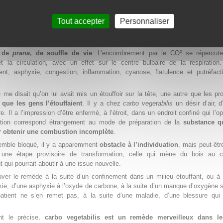
ue à
carbo vegetabilis
Tout accepter
Personnaliser
hez Hahnemann la pathogénésie de
carbo vegetabilis
(issu du bouleau) dans
lehre
en 1827 et dans les
Chronischen Krankheiten
de 1837.
e essentiel de
carbo vegetabilis
est un problème pneumatique.
Il manque
, de
prana
, de souffle de vie
. L’encombrement par le CO² se répercute
et la circulation, avec un effet sur le centre bulbaire de la respiration
ment, asphyxie, congestion, inflammation, cyanose, flatulence et putréfac
 me disait qu’on lui avait mis un étouffoir sur la tête, une autre que les p
,
que les gens l’étouffaient
. Il y a chez
carbo vegetabilis
un désir d’air, 
re. Il a l’impression d’être enfermé, à l’étroit, dans un endroit confiné qui l’o
tion correspond étrangement au mode de préparation de la
substance q
r obtenir une combustion incomplète
.
mble bloqué, il y a apparemment
obstacle à l’individuation
, mais peut-êtr
 une étape provisoire de transformation, celle qui mène du bois au c
qui pourrait aboutir à une issue nouvelle.
ver le remède à la suite d’un confinement dans un milieu étouffant, ou à 
ie, d’une asphyxie à l’oxyde de carbone, à la suite d’un manque d’oxygène 
patient ne s’en remet pas, à la suite d’une maladie, d’une blessure qui a
 le précise,
carbo vegetabilis est un remède merveilleux dans le