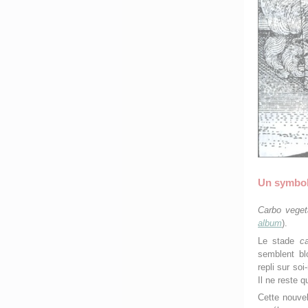
Un symbol
Carbo vegeta
album
).
Le stade
ca
semblent bl
repli sur so
Il ne reste 
Cette nouvel