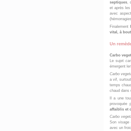
septiques
, 
et après les
avec aspect
(hémorragies
Finalement
vital, à bou
Un remède
Carbo vegeta
Le sujet
carb
émergent le
Carbo vegeta
a vif, surtou
temps chaud 
chaud dans 
Il a une to
provoquée 
affaiblis e
Carbo vegeta
Son visage e
avec un froi