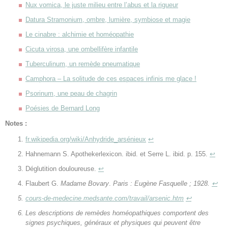
Nux vomica, le juste milieu entre l’abus et la rigueur
Datura Stramonium, ombre, lumière, symbiose et magie
Le cinabre : alchimie et homéopathie
Cicuta virosa, une ombellifère infantile
Tuberculinum, un remède pneumatique
Camphora – La solitude de ces espaces infinis me glace !
Psorinum, une peau de chagrin
Poésies de Bernard Long
Notes :
fr.wikipedia.org/wiki/Anhydride_arsénieux
↩
Hahnemann S. Apothekerlexicon. ibid. et Serre L. ibid. p. 155.
↩
Déglutition douloureuse.
↩
Flaubert G.
Madame Bovary
.
Paris : Eugène Fasquelle ; 1928.
↩
cours-de-medecine.medsante.com/travail/arsenic.htm
↩
Les descriptions de remèdes homéopathiques comportent des
signes psychiques, généraux et physiques qui peuvent être