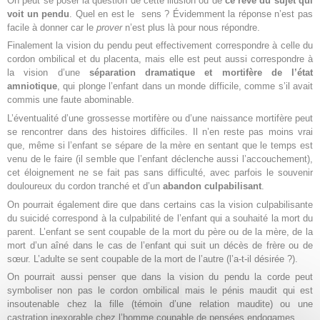
On peut se poser la question de cette illusion ou de
ce rêve du sujet qui
voit un pendu
. Quel en est le sens ? Évidemment la réponse n’est pas
facile à donner car le
prover
n’est plus là pour nous répondre.
Finalement la vision du pendu peut effectivement correspondre à celle du
cordon ombilical et du placenta, mais elle est peut aussi correspondre à
la vision d’une
séparation dramatique et mortifère de l’état
amniotique
, qui plonge l’enfant dans un monde difficile, comme s’il avait
commis une faute abominable.
L’éventualité d’une grossesse mortifère ou d’une naissance mortifère peut
se rencontrer dans des histoires difficiles. Il n’en reste pas moins vrai
que, même si l’enfant se sépare de la mère en sentant que le temps est
venu de le faire (il semble que l’enfant déclenche aussi l’accouchement),
cet éloignement ne se fait pas sans difficulté, avec parfois le souvenir
douloureux du cordon tranché et d’un
abandon culpabilisant
.
On pourrait également dire que dans certains cas la vision culpabilisante
du suicidé correspond à la culpabilité de l’enfant qui a souhaité la mort du
parent. L’enfant se sent coupable de la mort du père ou de la mère, de la
mort d’un aîné dans le cas de l’enfant qui suit un décès de frère ou de
sœur. L’adulte se sent coupable de la mort de l’autre (l’a-t-il désirée ?).
On pourrait aussi penser que dans la vision du pendu la corde peut
symboliser non pas le cordon ombilical mais le pénis maudit qui est
insoutenable chez la fille (témoin d’une relation maudite) ou une
castration inexorable chez l’homme coupable de pensées endogames.