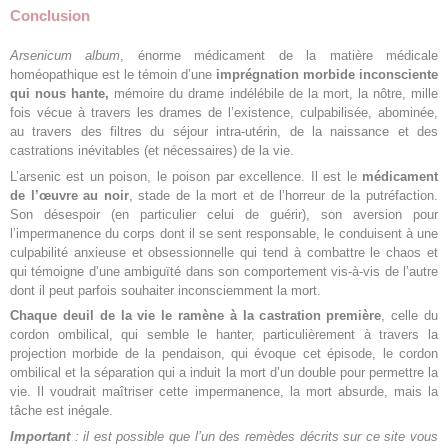
Conclusion
Arsenicum album
, énorme médicament de la matière médicale
homéopathique est le témoin d’une
imprégnation morbide inconsciente
qui nous hante,
mémoire du drame indélébile de la mort, la nôtre, mille
fois vécue à travers les drames de l’existence, culpabilisée, abominée,
au travers des filtres du séjour intra-utérin, de la naissance et des
castrations inévitables (et nécessaires) de la vie.
L’arsenic est un poison, le poison par excellence. Il est le
médicament
de l’œuvre au noir
, stade de la mort et de l’horreur de la putréfaction.
Son désespoir (en particulier celui de guérir), son aversion pour
l’impermanence du corps dont il se sent responsable, le conduisent à une
culpabilité anxieuse et obsessionnelle qui tend à combattre le chaos et
qui témoigne d’une ambiguïté dans son comportement vis-à-vis de l’autre
dont il peut parfois souhaiter inconsciemment la mort.
Chaque deuil de la vie le ramène à la castration première
, celle du
cordon ombilical, qui semble le hanter, particulièrement à travers la
projection morbide de la pendaison, qui évoque cet épisode, le cordon
ombilical et la séparation qui a induit la mort d’un double pour permettre la
vie. Il voudrait maîtriser cette impermanence, la mort absurde, mais la
tâche est inégale.
Important
: il est possible que l’un des remèdes décrits sur ce site vous