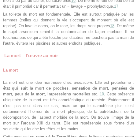
mort » ou par du laurier, du sucre brûlé
16
. De même le rôle de l’eau bénite
était il primordial car il permettait un « lavage » prophylactique.
17
La toilette du mort est fondamentale. Elle est surtout pratiquée par les
femmes (celles qui donnent la vie s’occupent du moment où elle est
reprise). On lave le corps, on le rase, les draps sont propres
18
. De même
le sujet arsenicum craint-il la contamination de façon morbide. Il ne
touchera pas ce qui a été touché par d’autres, ne touchera pas la main de
l’autre, évitera les piscines et autres endroits publiques.
La mort – l’œuvre au noir
La mort
La mort est une idée maîtresse chez
arsenicum
. Elle est protéiforme :
état qui suit la mort de proches
,
sensation de mort, pensées de
mort, peur de
la mort, impressions mortelles
etc..
19
. Cette présence
ubiquitaire de la mort est très caractéristique du remède. Évidemment il
n’est pas seul dans ce cas, mais ce qui le caractérise plus c’est
certainement l’horreur de la mort physique, de la putréfaction, de la
décomposition, de l’aspect morbide de la mort. On trouve l’image de la
mort sur l’arcane XIII du tarot. Elle est représentée sous forme d’un
squelette qui fauche les têtes et les mains.
Cette mort est un
retour à la Terre-Mère
, dans le linceul mortuaire, sorte