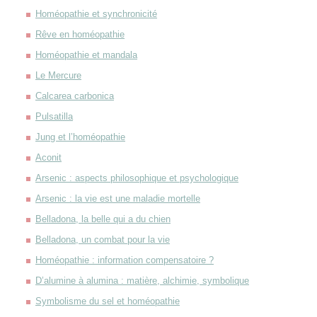
Homéopathie et synchronicité
Rêve en homéopathie
Homéopathie et mandala
Le Mercure
Calcarea carbonica
Pulsatilla
Jung et l’homéopathie
Aconit
Arsenic : aspects philosophique et psychologique
Arsenic : la vie est une maladie mortelle
Belladona, la belle qui a du chien
Belladona, un combat pour la vie
Homéopathie : information compensatoire ?
D’alumine à alumina : matière, alchimie, symbolique
Symbolisme du sel et homéopathie