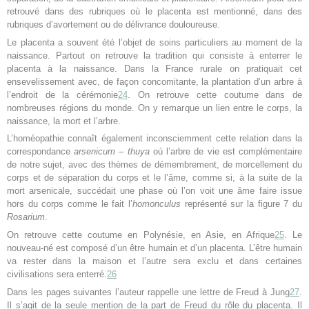
retrouvé dans des rubriques où le placenta est mentionné, dans des
rubriques d’avortement ou de délivrance douloureuse.
Le placenta a souvent été l’objet de soins particuliers au moment de la
naissance. Partout on retrouve la tradition qui consiste à enterrer le
placenta à la naissance. Dans la France rurale on pratiquait cet
ensevelissement avec, de façon concomitante, la plantation d’un arbre à
l’endroit de la cérémonie
24
. On retrouve cette coutume dans de
nombreuses régions du monde. On y remarque un lien entre le corps, la
naissance, la mort et l’arbre.
L’homéopathie connaît également inconsciemment cette relation dans la
correspondance
arsenicum – thuya
où l’arbre de vie est complémentaire
de notre sujet, avec des thèmes de démembrement, de morcellement du
corps et de séparation du corps et le l’âme, comme si, à la suite de la
mort arsenicale, succédait une phase où l’on voit une âme faire issue
hors du corps comme le fait l’
homonculus
représenté sur la figure 7 du
Rosarium
.
On retrouve cette coutume en Polynésie, en Asie, en Afrique
25
. Le
nouveau-né est composé d’un être humain et d’un placenta. L’être humain
va rester dans la maison et l’autre sera exclu et dans certaines
civilisations sera enterré.
26
Dans les pages suivantes l’auteur rappelle une lettre de Freud à Jung
27
.
Il s’agit de la seule mention de la part de Freud du rôle du placenta. Il