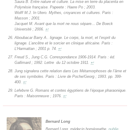
Saura B.
Entre nature et culture. La mise en terre du placenta en
Polynésie française.
Papeete : Haere Po ; 2003.
Wolff M.J. In Utero.
Mythes, croyances et cultures.
Paris :
Masson ; 2001.
Jacquet M.
Avant que la mort ne nous sépare…
De Boeck
Université ; 2006.
↩
Aboubacar Barry A.. lignage.
Le corps, la mort, et l’esprit du
lignage
. L’ancêtre et le sorcier en clinique africaine. Paris :
L’Harmattan ; 2001 p. 74.
↩
Freud S., Jung C.G. Correspondance 1906-1914
. Paris : éd.
Gallimard ; 1992. Lettre du 12 octobre 1911.
↩
Jung signalera cette relation dans
Les Métamorphoses de l’âme et
de ses symboles
. Paris : Livre de Poche/Georg ; 1993. pp. 399-
400.
↩
Lefebvre G. Romans et contes égyptiens de l’époque pharaonique.
Paris : Maisonneuve ; 1976.
↩
Bernard Long
Bernard Long, médecin homéopathe,
publie