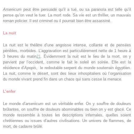
Arsenicum
peut être persuadé qu’il a tué, ou sa paranoïa est telle qu’il
pense qu’on veut le tuer. La mort rode. Sa vie est un thriller, un mauvais
roman policier. Il est criminel ou il pourrait bien être assassiné.
La nuit
La nuit est le théâtre d’une angoisse intense, collante et de pensées
pénibles, morbides. L’aggravation est particulièrement nette de 1 heure à
3 heures du matin
21
. Évidemment la nuit est le lieu de la mort, on y
parvient par l’occident, comme le fait le soleil en soirée. Elle est la
résidence d’
Apopis
, le redoutable serpent du monde souterrain égyptien.
La nuit, comme le désert, sont des lieux inhospitaliers où l’organisation
du monde vivant prend fin dans un chaos qui sans cesse la menace.
L’enfer
Le monde d’
arsenicum
est un véritable enfer. On y souffre de douleurs
brûlantes, on souffre de douleurs abominables ou bien on y est glacé. Ce
monde ressemble à toutes les descriptions infernales, quelles soient
chrétiennes ou issues d’autres civilisations. Un univers de flammes, de
mort, de cadavre brûlé.