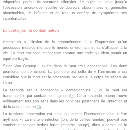
étiquetées parfois
faussement allergies
. Le sujet se prive jusqu’à
l’obsession anorexique, souffre de douleurs abdominales et générales
abominables, de brûlures et de tout un cortège de symptômes très
inconfortables.
La contagion, la contamination
Arsenicum a l’illusion de la contamination. Il a l’impression qu’un
processus morbide menace le monde environnant et va s’attaquer à la
vie. La mort est donc menaçante comme une carie qui vient pourrir un
équilibre fragile.
Selon Van Gennep il existe dans la mort trois conceptions. Les deux
premières se combinent. La première est celle de « l’animisme » qui
considère que la mort est le processus par lequel le corps se sépare de
l’âme.
La seconde est la conception « contagionniste », où la mort est
transmissible par contact, contagieuse
14
. Cette seconde théorie trouve
évidemment tout son sens dans les principes pastoriens de l’infection et
de la contamination.
15
La troisième conception est celle qui admet l’intervention d’un « être
mythique ». La mortelle infection (lors de la veillée funèbre) pouvait être
combattue par des herbes fortes (menthe, sauge), dites « herbes de la