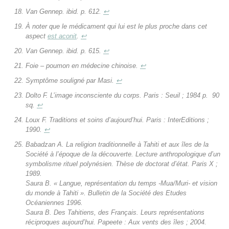
Van Gennep. ibid. p. 612.
↩
À noter que le médicament qui lui est le plus proche dans cet
aspect
est
aconit
.
↩
Van Gennep. ibid. p. 615.
↩
Foie – poumon en médecine chinoise.
↩
Symptôme souligné par Masi.
↩
Dolto F.
L’image
inconsciente du corps.
Paris : Seuil ; 1984 p. 90
sq.
↩
Loux F.
Traditions et soins d’aujourd’hui.
Paris : InterEditions ;
1990.
↩
Babadzan A.
La religion traditionnelle à Tahiti et aux îles de la
Société à l’époque de la
découverte.
Lecture anthropologique d’un
symbolisme rituel polynésien. Thèse de doctorat d’état. Paris X ;
1989.
Saura B. «
Langue, représentation du temps -Mua/Muri- et vision
du monde à Tahiti »
. Bulletin de la Société des Etudes
Océaniennes 1996.
Saura B.
Des Tahitiens, des Français. Leurs représentations
réciproques aujourd’hui
. Papeete : Aux vents des îles ; 2004.