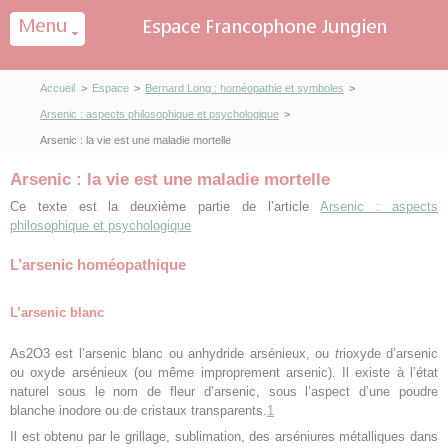
Panneau de gestion des cookies
Accueil
>
Espace
>
Bernard Long : homéopathie et symboles
>
Arsenic : aspects philosophique et psychologique
>
Arsenic : la vie est une maladie mortelle
Arsenic : la vie est une maladie mortelle
Ce texte est la deuxième partie de l’article
Arsenic : aspects
philosophique et psychologique
L’arsenic homéopathique
L’arsenic blanc
As2O3 est l’arsenic blanc ou anhydride arsénieux, ou
t
rioxyde d’arsenic
ou oxyde arsénieux (ou même improprement arsenic). Il existe à l’état
naturel sous le nom de fleur d’arsenic, sous l’aspect d’une poudre
blanche inodore ou de cristaux transparents.
1
Il est obtenu par le grillage, sublimation, des arséniures métalliques dans