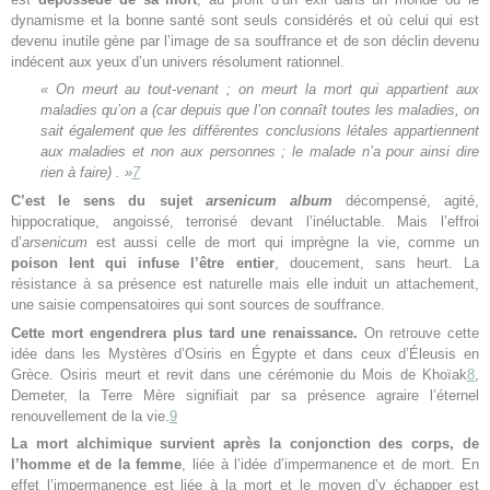
dynamisme et la bonne santé sont seuls considérés et où celui qui est
devenu inutile gène par l’image de sa souffrance et de son déclin devenu
indécent aux yeux d’un univers résolument rationnel.
« On meurt au tout-venant ; on meurt la mort qui appartient aux
maladies qu’on a (car depuis que l’on connaît toutes les maladies, on
sait également que les différentes conclusions létales appartiennent
aux maladies et non aux personnes ; le malade n’a pour ainsi dire
rien à faire) . »
7
C’est le sens du sujet
arsenicum album
décompensé, agité,
hippocratique, angoissé, terrorisé devant l’inéluctable. Mais l’effroi
d’
arsenicum
est aussi celle de mort qui imprègne la vie, comme un
poison lent qui infuse l’être entier
, doucement, sans heurt. La
résistance à sa présence est naturelle mais elle induit un attachement,
une saisie compensatoires qui sont sources de souffrance.
Cette mort engendrera plus tard une renaissance.
On retrouve cette
idée dans les Mystères d’Osiris en Égypte et dans ceux d’Éleusis en
Grèce. Osiris meurt et revit dans une cérémonie du Mois de Khoïak
8
,
Demeter, la Terre Mère signifiait par sa présence agraire l’éternel
renouvellement de la vie.
9
La mort alchimique survient après la conjonction des corps, de
l’homme et de la femme
, liée à l’idée d’impermanence et de mort. En
effet l’impermanence est liée à la mort et le moyen d’y échapper est