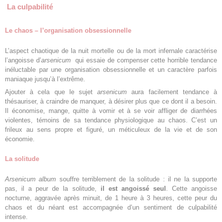
La culpabilité
Le chaos – l’organisation obsessionnelle
L’aspect chaotique de la nuit mortelle ou de la mort infernale caractérise
l’angoisse d’
arsenicum
qui essaie de compenser cette horrible tendance
inéluctable par une organisation obsessionnelle et un caractère parfois
maniaque jusqu’à l’extrême.
Ajouter à cela que le sujet
arsenicum
aura facilement tendance à
thésauriser, à craindre de manquer, à désirer plus que ce dont il a besoin.
Il économise, mange, quitte à vomir et à se voir affliger de diarrhées
violentes, témoins de sa tendance physiologique au chaos. C’est un
frileux au sens propre et figuré, un méticuleux de la vie et de son
économie.
La solitude
Arsenicum album
souffre terriblement de la solitude : il ne la supporte
pas, il a peur de la solitude,
il est angoissé seul
. Cette angoisse
nocturne, aggravée après minuit, de 1 heure à 3 heures, cette peur du
chaos et du néant est accompagnée d’un sentiment de culpabilité
intense.