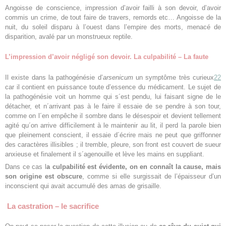
Angoisse de conscience, impression d’avoir failli à son devoir, d’avoir
commis un crime, de tout faire de travers, remords etc… Angoisse de la
nuit, du soleil disparu à l’ouest dans l’empire des morts, menacé de
disparition, avalé par un monstrueux reptile.
L’impression d’avoir négligé son devoir. La culpabilité – La faute
Il existe dans la pathogénésie d’
arsenicum
un symptôme très curieux
22
car il contient en puissance toute d’essence du médicament. Le sujet de
la pathogénésie voit un homme qui s´est pendu, lui faisant signe de le
détacher, et n´arrivant pas à le faire il essaie de se pendre à son tour,
comme on l´en empêche il sombre dans le désespoir et devient tellement
agité qu´on arrive difficilement à le maintenir au lit, il perd la parole bien
que pleinement conscient, il essaie d´écrire mais ne peut que griffonner
des caractères illisibles ; il tremble, pleure, son front est couvert de sueur
anxieuse et finalement il s´agenouille et lève les mains en suppliant.
Dans ce cas l
a culpabilité est évidente, on en connaît la cause, mais
son origine est obscure
, comme si elle surgissait de l’épaisseur d’un
inconscient qui avait accumulé des amas de grisaille.
La castration – le sacrifice