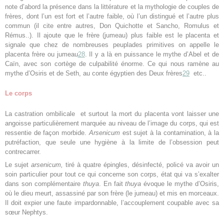
note d’abord la présence dans la littérature et la mythologie de couples de
frères, dont l’un est fort et l’autre faible, où l’un distingué et l’autre plus
commun (il cite entre autres, Don Quichotte et Sancho, Romulus et
Rémus..). Il ajoute que le frère (jumeau) plus faible est le placenta et
signale que chez de nombreuses peuplades primitives on appelle le
placenta frère ou jumeau
28
. Il y a là en puissance le mythe d’Abel et de
Caïn, avec son cortège de culpabilité énorme. Ce qui nous ramène au
mythe d’Osiris et de Seth, au conte égyptien des Deux frères
29
etc..
Le corps
La castration ombilicale et surtout la mort du placenta vont laisser une
angoisse particulièrement marquée au niveau de l’image du corps, qui est
ressentie de façon morbide.
Arsenicum
est sujet à la contamination, à la
putréfaction, que seule une hygiène à la limite de l’obsession peut
contrecarrer.
Le sujet
arsenicum,
tiré à quatre épingles, désinfecté, policé va avoir un
soin particulier pour tout ce qui concerne son corps, état qui va s’exalter
dans son complémentaire
thuya
. En fait
thuya
évoque le mythe d’Osiris,
où le dieu meurt, assassiné par son frère (le jumeau) et mis en morceaux.
Il doit expier une faute impardonnable, l’accouplement coupable avec sa
sœur Nephtys.