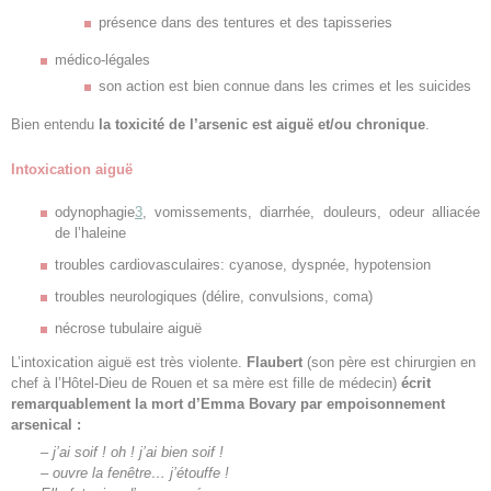
présence dans des tentures et des tapisseries
médico-légales
son action est bien connue dans les crimes et les suicides
Bien entendu
la toxicité de l’arsenic est aiguë et/ou chronique
.
Intoxication aiguë
odynophagie
3
, vomissements, diarrhée, douleurs, odeur alliacée
de l’haleine
troubles cardiovasculaires: cyanose, dyspnée, hypotension
troubles neurologiques (délire, convulsions, coma)
nécrose tubulaire aiguë
L’intoxication aiguë est très violente.
Flaubert
(son père est chirurgien en
chef à l’Hôtel-Dieu de Rouen et sa mère est fille de médecin)
écrit
remarquablement la mort d’Emma Bovary par empoisonnement
arsenical :
– j’ai soif ! oh ! j’ai bien soif !
– ouvre la fenêtre… j’étouffe !