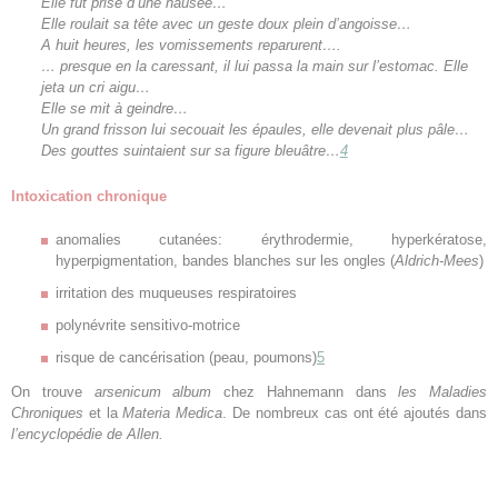
Elle fut prise d’une nausée…
Elle roulait sa tête avec un geste doux plein d’angoisse…
A huit heures, les vomissements reparurent….
… presque en la caressant, il lui passa la main sur l’estomac. Elle
jeta un cri aigu…
Elle se mit à geindre…
Un grand frisson lui secouait les épaules, elle devenait plus pâle…
Des gouttes suintaient sur sa figure bleuâtre…
4
Intoxication chronique
anomalies cutanées: érythrodermie, hyperkératose,
hyperpigmentation, bandes blanches sur les ongles (
Aldrich-Mees
)
irritation des muqueuses respiratoires
polynévrite sensitivo-motrice
risque de cancérisation (peau, poumons)
5
On trouve
arsenicum album
chez Hahnemann dans
les Maladies
Chroniques
et la
Materia Medica
. De nombreux cas ont été ajoutés dans
l’encyclopédie de Allen.