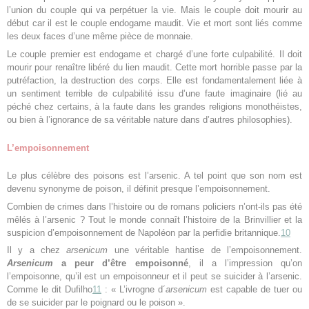
l’union du couple qui va perpétuer la vie. Mais le couple doit mourir au
début car il est le couple endogame maudit. Vie et mort sont liés comme
les deux faces d’une même pièce de monnaie.
Le couple premier est endogame et chargé d’une forte culpabilité. Il doit
mourir pour renaître libéré du lien maudit. Cette mort horrible passe par la
putréfaction, la destruction des corps. Elle est fondamentalement liée à
un sentiment terrible de culpabilité issu d’une faute imaginaire (lié au
péché chez certains, à la faute dans les grandes religions monothéistes,
ou bien à l’ignorance de sa véritable nature dans d’autres philosophies).
L’empoisonnement
Le plus célèbre des poisons est l’arsenic. A tel point que son nom est
devenu synonyme de poison, il définit presque l’empoisonnement.
Combien de crimes dans l’histoire ou de romans policiers n’ont-ils pas été
mêlés à l’arsenic ? Tout le monde connaît l’histoire de la Brinvillier et la
suspicion d’empoisonnement de Napoléon par la perfidie britannique.
10
Il y a chez
arsenicum
une véritable hantise de l’empoisonnement.
Arsenicum
a peur d’être empoisonné
, il a l’impression qu’on
l’empoisonne, qu’il est un empoisonneur et il peut se suicider à l’arsenic.
Comme le dit Dufilho
11
: « L’ivrogne d´
arsenicum
est capable de tuer ou
de se suicider par le poignard ou le poison ».