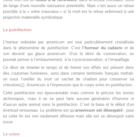
de lange d’une nouvelle naissance potentielle. Mais c’est aussi un retour
possible à la « mère mauvaise » si la mort est le retour enfermant à une
projection maternelle symbiotique.
La putréfaction
L’horreur redoutée par arsenicum est tout particulièrement cristallisée
dans le phénomène de putréfaction. C’est
l’horreur du cadavre
et de
son devenir qui glace
arsenicum.
D’où le désir de conservation, on
pourrait penser à l’embaumement, à la cryoconservation, à l’empaillage.
Ce désir de retarder le temps et de freiner ses effets est présent dans
des coutumes funéraires, ainsi dans certains territoires français mettait-
on sous l’oreiller du mort un sachet de charbon pour conserver sa
chevelure
20
. Arsenicum a l’impression que le corps entre en putréfaction.
Cette putréfaction est épouvantable mais comme le précise les textes
alchimiques, mais il ne se peut faire aucune génération d’homme ni
d’aucun autre animal sans la putréfaction. C’est la base et le début d’un
éventuel renouveau. Le problème est qu’
arsenicum
est désespéré
; pour
lui cette fin est non seulement affreuse mais elle est un désespoir sans
issue.
Le crime