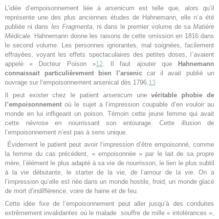
L’idée d’empoisonnement liée à
arsenicum
est telle que, alors qu’il
représente une des plus anciennes études de Hahnemann, elle n´a été
publiée ni dans
les Fragmenta
, ni dans le premier volume de sa
Matière
Médicale.
Hahnemann donne les raisons de cette omission en 1816 dans
le second volume. Les personnes ignorantes, mal soignées, facilement
effrayées, voyant les effets spectaculaires des petites doses, l´avaient
appelé « Docteur Poison »
12
. Il faut ajouter que
Hahnemann
connaissait particulièrement bien l’arsenic
car il avait publié un
ouvrage sur l’empoisonnement arsenical dès 1796.
13
Il peut exister chez le patient
arsenicum
une
véritable phobie de
l’empoisonnement
où le sujet a l’impression coupable d’en vouloir au
monde en lui infligeant un poison. Témoin cette jeune femme qui avait
cette névrose en nourrissant son entourage. Cette illusion de
l’empoisonnement n’est pas à sens unique.
Évidement le patient peut avoir l’impression d’être empoisonné, comme
la femme du cas précédent, « empoisonnée » par le lait de sa propre
mère, l’élément le plus adapté à sa vie de nourrisson, le lien le plus subtil
à la vie débutante, le starter de la vie, de l’amour de la vie. On a
l’impression qu’elle est née dans un monde hostile, froid, un monde glacé
de mort d’indifférence, voire de haine et de feu.
Cette idée fixe de l’empoisonnement peut aller jusqu’à des conduites
extrêmement invalidantes où le malade souffre de mille « intolérances »,