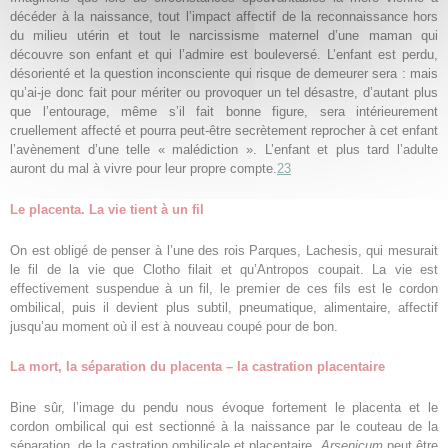
décéder à la naissance, tout l’impact affectif de la reconnaissance hors
du milieu utérin et tout le narcissisme maternel d’une maman qui
découvre son enfant et qui l’admire est bouleversé. L’enfant est perdu,
désorienté et la question inconsciente qui risque de demeurer sera : mais
qu’ai-je donc fait pour mériter ou provoquer un tel désastre, d’autant plus
que l’entourage, même s’il fait bonne figure, sera intérieurement
cruellement affecté et pourra peut-être secrètement reprocher à cet enfant
l’avènement d’une telle « malédiction ». L’enfant et plus tard l’adulte
auront du mal à vivre pour leur propre compte.
23
Le placenta. La vie tient à un fil
On est obligé de penser à l’une des rois Parques, Lachesis, qui mesurait
le fil de la vie que Clotho filait et qu’Antropos coupait. La vie est
effectivement suspendue à un fil, le premier de ces fils est le cordon
ombilical, puis il devient plus subtil, pneumatique, alimentaire, affectif
jusqu’au moment où il est à nouveau coupé pour de bon.
La mort, la séparation du placenta – la castration placentaire
Bine sûr, l’image du pendu nous évoque fortement le placenta et le
cordon ombilical qui est sectionné à la naissance par le couteau de la
séparation, de la castration ombilicale et placentaire.
Arsenicum
peut être