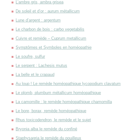
L’ambre gris, ambra grisea
De soleil et d’or : aurum métallicum
Lune d’argent : argentum
Le charbon de bois : carbo vegetabilis
Cuivre et remède – Cuprum metallicum
Symptômes et Symboles en homéopathie
Le soufre, sulfur
Le serpent : Lachesis mutus
La belle et le crapaud
Au loup ! Le remède homéopathique lycopodium clavatum
Le plomb, plumbum métallicum homéopathique
La camomille : le remède homéopathique chamomilla
Le bore, borax, remède homéopathique
Rhus toxicodendron, le remède et le sujet
Bryonia alba le remède du confiné
Staphysagria le remède du pouilleux