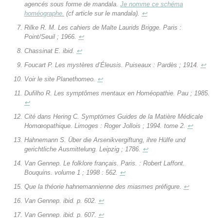
agencés sous forme de mandala.
Je nomme ce schéma
homéographe.
(cf article sur le mandala).
↩
Rilke R. M.
Les cahiers de Malte Laurids Brigge.
Paris :
Point/Seuil ; 1966.
↩
Chassinat E. ibid.
↩
Foucart P.
Les mystères d’Éleusis.
Puiseaux : Pardès ; 1914.
↩
Voir le site Planethomeo.
↩
Dufilho R.
Les symptômes mentaux en Homéopathie.
Pau ; 1985.
↩
Cité dans Hering C.
Symptömes Guides de la Matière Médicale
Homœopathique
. Limoges : Roger Jollois ; 1994. tome 2.
↩
Hahnemann
S. Über die
Arsenikvergiftung, ihre Hülfe und
gerichtliche Ausmittelung
. Leipzig ; 1786.
↩
Van Gennep. Le folklore français. Paris. : Robert Laffont.
Bouquins. volume 1 ; 1998 : 562.
↩
Que la théorie hahnemannienne des miasmes préfigure.
↩
Van Gennep. ibid. p. 602.
↩
Van Gennep. ibid. p. 607.
↩