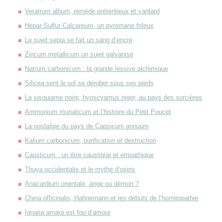
Veratrum album, remède prétentieux et vantard
Hepar Sulfur Calcareum, un pyromane frileux
Le sujet sepia se fait un sang d’encre
Zincum metallicum un sujet galvanisé
Natrum carbonicum : la grande lessive alchimique
Silicea sent le sol se dérober sous ses pieds
La jusquiame noire, hyoscyamus niger, au pays des sorcières
Ammonium muriaticum et l’histoire du Petit Poucet
La nostalgie du pays de Capsicum annuum
Kalium carbonicum, purification et destruction
Causticum : un être caustique et empathique
Thuya occidentalis et le mythe d’osiris
Anacardium orientale, ange ou démon ?
China officinalis, Hahnemann et les débuts de l’homéopathie
Ignatia amara est fou d’amour