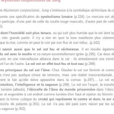
le Mysterium conjonctionis de Jung
vre
Mysterium conjonctionis
, Jung s’intéresse à la symbolique alchimique du s
ésente une spécification du
symbolisme lunaire
(p.234). Le mercure est de
 participe, d’une part de celle du soufre rouge masculin, d’autre part de cell
5).
n dont l’humidité soit plus tenace
, ou qui soit plus humide que le sel dont l
très grande partie. Il n’y a rien en quoi la lune manifeste plus clairem
e la mer, comme on peut le voir par son flux et son reflux. (p.242)
t savoir aussi que le sel est feu et sécheresse
. Il en résulte égalem
u sel avec le soufre
et sa nature essentiellement ignée (p.295). Car deux 
unis en une merveilleuse alliance dans le sel ; ils entretiennent une inimi
rd l’un de l’autre.
Le sel est en effet tout feu et tout eau
(p.299).
ns principaux du sel est l’âme
. Chez Glauber le sel est féminin et corr
a n’est pas quelque chose de terrestre, mais une réalité transcendantale,
ement le fait qu’elle doive apparaître dans la cornue. (p.297)… Le sel es
’intuition, l’intelligence et la sagesse
(p.298). Le sel est l’esprit, la transf
 lumière (
albedo
),
l’étincelle de l’âme du monde prisonnière
dans l’obsc
er et engendrée à cet endroit comme lumière d’en haut et rejeton du féminin 
 dans la forme cubique du
cristal qui représente le centre et donc le
soi
ssins de patients (p.301). Le sel n’a pas été paré sans raison par les s
 sagesse (p.302).