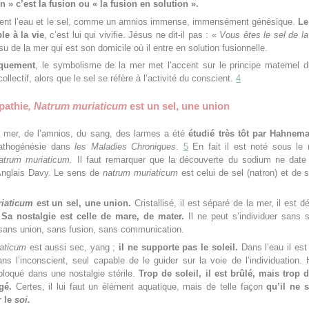
n » c’est la fusion ou « la fusion en solution ».
ient l’eau et le sel, comme un amnios immense, immensément génésique.
Le
le à la vie
, c’est lui qui vivifie. Jésus ne dit-il pas : «
Vous êtes le sel de la
su de la mer qui est son domicile où il entre en solution fusionnelle.
iquement
, le symbolisme de la mer met l’accent sur le principe maternel 
ollectif, alors que le sel se réfère à l’activité du conscient.
4
pathie
, Natrum muriaticum
est un sel, une union
a mer, de l’amnios, du sang, des larmes a été
étudié très tôt par Hahnem
pathogénésie dans
les Maladies Chroniques
.
5
En fait il est noté sous le
atrum muriaticum.
Il faut remarquer que la découverte du sodium ne date
Anglais Davy. Le sens de
natrum muriaticum
est celui de sel (natron) et de
iaticum
est un sel, une union.
Cristallisé, il est séparé de la mer, il est d
.
Sa nostalgie est celle de mare, de mater.
Il ne peut s’individuer sans s
 sans union, sans fusion, sans communication.
aticum
est aussi sec, yang ;
il ne supporte pas le soleil.
Dans l’eau il es
ns l’inconscient, seul capable de le guider sur la voie de l’individuation.
t bloqué dans une nostalgie stérile.
Trop de soleil, il est brûlé, mais trop d
gé.
Certes, il lui faut un élément aquatique, mais de telle façon
qu’il ne 
r le
soi.