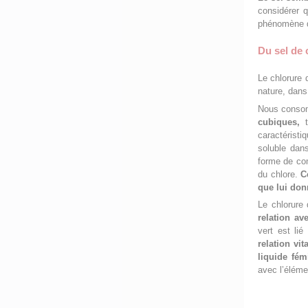
considérer 
phénomène de
Du sel de 
Le chlorure
nature, dans
Nous consom
cubiques,
t
caractéristi
soluble dan
forme de com
du chlore.
C
que lui do
Le chlorure 
relation av
vert est li
relation vi
liquide fém
avec l’élémen