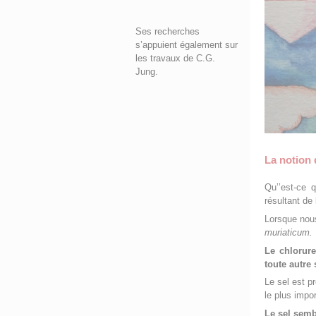
Ses recherches
s’appuient également sur
les travaux de C.G.
Jung.
La notion 
Qu’’est-ce 
résultant de 
Lorsque nous
muriaticum.
Le chlorur
toute autre
Le sel est pr
le plus impo
Le sel semb