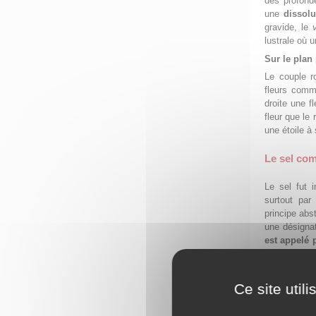
des profonde
une
dissolu
gravide, le
lustrale où 
Sur le plan
Le couple r
fleurs comm
droite une f
fleur que le
une étoile à
Le sel co
Le sel fut 
surtout par
principe abs
une désignat
est appelé 
est le lien 
l’union du mâ
Ainsi l’al
Ce site util
correspond 
mercuriel co