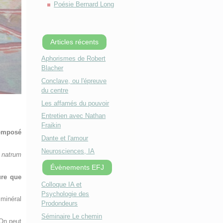
Poésie Bernard Long
Articles récents
Aphorismes de Robert
Blacher
Conclave, ou l'épreuve
du centre
Les affamés du pouvoir
Entretien avec Nathan
Fraikin
omposé
Dante et l'amour
Neurosciences, IA
,
natrum
Évènements EFJ
ure que
Colloque IA et
Psychologie des
 minéral
Prodondeurs
Séminaire Le chemin
 On peut