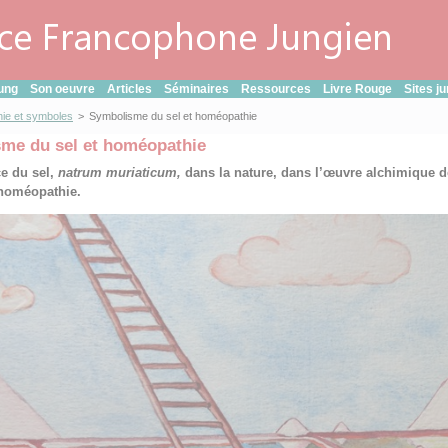
ung
Son oeuvre
Articles
Séminaires
Ressources
Livre Rouge
Sites j
ie et symboles
>
Symbolisme du sel et homéopathie
me du sel et homéopathie
e du sel,
natrum muriaticum,
dans la nature, dans l’œuvre alchimique d
 homéopathie.