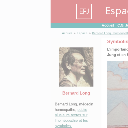
Panneau de gestion des cookies
Accueil
C.G. J
Accueil
>
Espace
>
Bernard Long : homéopath
Symbolis
L’importanc
Jung et en
Bernard Long
Bernard Long, médecin
homéopathe,
publie
plusieurs textes sur
l’homéopathie et les
symboles.