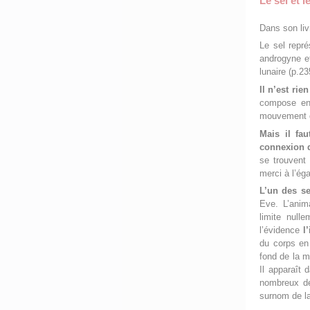
Le sel et 
Dans son li
Le sel repr
androgyne et
lunaire (p.23
Il n’est rie
compose en 
mouvement qu
Mais il fau
connexion d
se trouvent 
merci à l’éga
L’un des se
Eve. L’anim
limite null
l’évidence
l
du corps en
fond de la m
Il apparaît
nombreux de
surnom de la