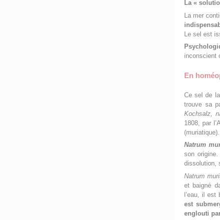
La « solutio
La mer cont
indispensab
Le sel est is
Psycholog
inconscient c
En homéo
Ce sel de l
trouve sa 
Kochsalz, n
1808, par l’
(muriatique).
Natrum mur
son origine
dissolution,
Natrum muri
et baigné da
l’eau, il es
est submer
englouti pa