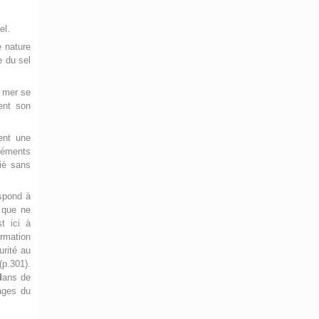
el.
 nature
e du sel
a mer se
ent son
ent une
éléments
tié sans
espond à
 que ne
t ici à
ormation
urité au
(p.301).
d
ans de
ages du