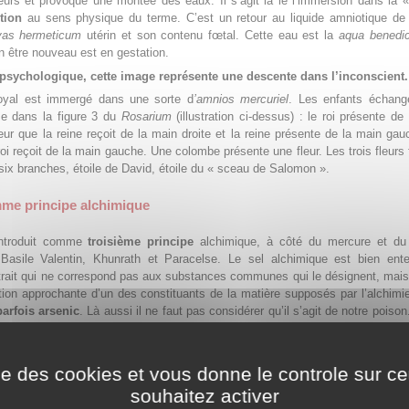
urs et provoqué une montée des eaux. Il s’agit là le l’immersion dans la 
tion
au sens physique du terme. C’est un retour au liquide amniotique de 
vas hermeticum
utérin et son contenu fœtal. Cette eau est la
aqua
benedic
un être nouveau est en gestation.
 psychologique, cette image représente une descente dans l’inconscient.
oyal est immergé dans une sorte d
’amnios mercuriel
. Les enfants échang
e dans la figure 3 du
Rosarium
(illustration ci-dessus) : le roi présente de
leur que la reine reçoit de la main droite et la reine présente de la main ga
 roi reçoit de la main gauche. Une colombe présente une fleur. Les trois fleurs
 six branches, étoile de David, étoile du « sceau de Salomon ».
mme principe alchimique
introduit comme
troisième principe
alchimique, à côté du mercure et du 
 Basile Valentin, Khunrath et Paracelse. Le sel alchimique est bien ent
trait qui ne correspond pas aux substances communes qui le désignent, mais
ion approchante d’un des constituants de la matière supposés par l’alchimie
parfois arsenic
. Là aussi il ne faut pas considérer qu’il s’agit de notre poison
qui unit les deux autres principes. Le sel est le nouvel être qui prend naiss
le et de la femelle.
3
chimie décompose-t-elle une chose en ses constituants
: le principe s
ise des cookies et vous donne le controle sur 
au corps, le principe sulfureux qui brûle, correspondant à l’âme et le p
souhaitez activer
rrespondant à l’esprit qui se manifeste comme un élément volatil.