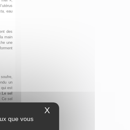
« mer »,
l’utérus
ta,
eau
ent des
 la main
uche une
 forment
soufre,
endu un
 qui est
.
Le sel
. Ce sel
ance par
X
Masquer le bandeau 
alé qui
ceux que vous
rincipe