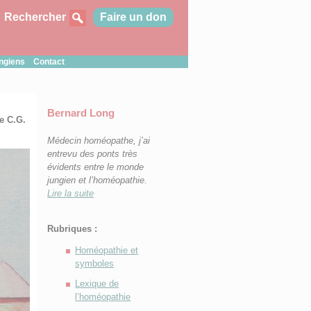
Rechercher
Faire un don
ungiens
Contact
Bernard Long
e C.G.
Médecin homéopathe, j’ai
entrevu des ponts très
évidents entre le monde
jungien et l’homéopathie.
Lire la suite
Rubriques :
Homéopathie et
symboles
Lexique de
l’homéopathie