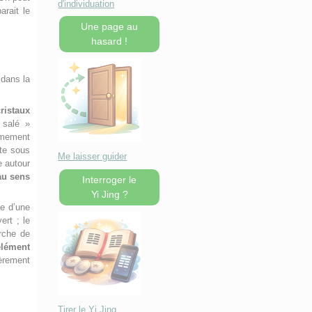
d'individuation
rait le
Une page au
hasard !
 dans la
cristaux
 salé »
rêmement
ste sous
Me laisser guider
e autour
au sens
Interroger le
Yi Jing ?
ée d’une
ert ; le
rche de
élément
ièrement
Tirer le Yi Jing