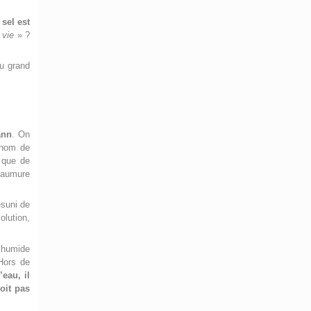
 sel est
vie
» ?
du grand
ann
. On
 nom de
 que de
 saumure
ésuni de
olution,
t humide
 Hors de
’eau, il
soit pas