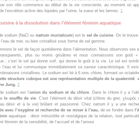
que son rôle commence au début de la vie consciente, au moment où appa
 l’excrétion active des liquides par l’urine, la sueur et les larmes.
1
cuisine à la dissolution dans l’élément féminin aquatique
 de sodium (NaCl ou
natrum muriaticum
) est le
sel de cuisine
. On le trouve
 l’eau de mer, ou bien cristallisé sous forme de sel gemme.
mons le sel de façon quotidienne dans l’alimentation. Nous observons ses
ransparents, plus ou moins grisâtres et nous connaissons son goût «
que ; c’est le sel qui donne soif, qui donne le goût à la vie. Le sel est ext
s l’eau et lui communique immédiatement sa saveur caractéristique. Il exi
binaisons cristallines. Le sodium est lié à 6 ions chlore, formant un octaèdr
ette structure cubique est une représentation multiple de la quaternité 
nne Jung.
2
de sodium est l’
union du sodium et du chlore
. Dans le chlore il y a l’id
ec le souffle de vie
. C’est l’élément du désir vital (chlore du grec χλωρός v
é au désir et à la vie) brûlant et passionné. Chez
natrum
il y a une reche
tale avec l’oxygène et recherche de se mixer à l’eau,
de se fondre dans
l’
inin
aquatique : désir irrésistible et nostalgique de la relation, tout particul
t féminin de la sensibilité, de l’accueil et de l’amour.