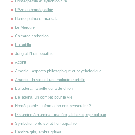
Homéopathie et synchronicité
Rêve en homéopathie
Homéopathie et mandala
Le Mercure
Calcarea carbonica
Pulsatilla
Jung et l’homéopathie
Aconit
Arsenic : aspects philosophique et psychologique
Arsenic : la vie est une maladie mortelle
Belladona, la belle qui a du chien
Belladona, un combat pour la vie
Homéopathie : information compensatoire ?
D’alumine à alumina : matière, alchimie, symbolique
Symbolisme du sel et homéopathie
L’ambre gris, ambra grisea