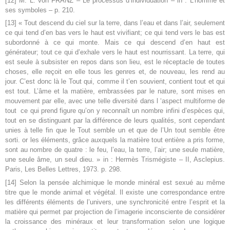
[12] M. L. von FRANZ – Le processus d’individuation – in : L’homme et
ses symboles – p. 210.
[13] « Tout descend du ciel sur la terre, dans l’eau et dans l’air, seulement
ce qui tend d’en bas vers le haut est vivifiant; ce qui tend vers le bas est
subordonné à ce qui monte. Mais ce qui descend d’en haut est
générateur; tout ce qui d’exhale vers le haut est nourrissant. La terre, qui
est seule à subsister en repos dans son lieu, est le réceptacle de toutes
choses, elle reçoit en elle tous les genres et, de nouveau, les rend au
jour. C’est donc là le Tout qui, comme il t’en souvient, contient tout et qui
est tout. L’âme et la matière, embrassées par le nature, sont mises en
mouvement par elle, avec une telle diversité dans l ‘aspect multiforme de
tout ce qui prend figure qu’on y reconnaît un nombre infini d’espèces qui,
tout en se distinguant par la différence de leurs qualités, sont cependant
unies à telle fin que le Tout semble un et que de l’Un tout semble être
sorti. or les éléments, grâce auxquels la matière tout entière a pris forme,
sont au nombre de quatre : le feu, l’eau, la terre, l’air; une seule matière,
une seule âme, un seul dieu. » in : Hermès Trismégiste – II, Asclepius.
Paris, Les Belles Lettres, 1973. p. 298.
[14] Selon la pensée alchimique le monde minéral est sexué au même
titre que le monde animal et végétal. Il existe une correspondance entre
les différents éléments de l’univers, une synchronicité entre l’esprit et la
matière qui permet par projection de l’imagerie inconsciente de considérer
la croissance des minéraux et leur transformation selon une logique