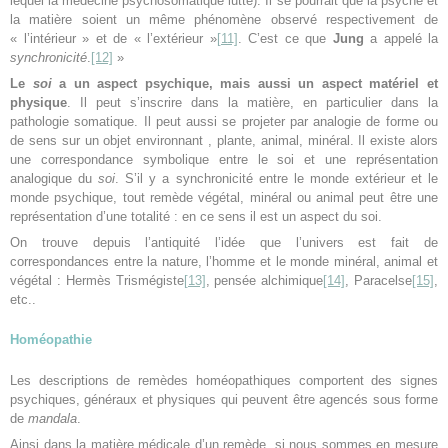
lequel la médecine psychosomatique lutte). Il se pourrait que la psyché et
la matière soient un même phénomène observé respectivement de
« l’intérieur » et de « l’extérieur »
[11]
. C’est ce que
Jung
a appelé la
synchronicité
.
[12]
»
Le
soi
a un aspect psychique, mais aussi un aspect matériel et
physique
. Il peut s’inscrire dans la matière, en particulier dans la
pathologie somatique. Il peut aussi se projeter par analogie de forme ou
de sens sur un objet environnant , plante, animal, minéral. Il existe alors
une correspondance symbolique entre le soi et une représentation
analogique du
soi
. S’il y a synchronicité entre le monde extérieur et le
monde psychique, tout remède végétal, minéral ou animal peut être une
représentation d’une totalité : en ce sens il est un aspect du soi.
On trouve depuis l’antiquité l’idée que l’univers est fait de
correspondances entre la nature, l’homme et le monde minéral, animal et
végétal : Hermès Trismégiste
[13]
, pensée alchimique
[14]
, Paracelse
[15]
,
etc..
Homéopathie
Les descriptions de remèdes homéopathiques comportent des signes
psychiques, généraux et physiques qui peuvent être agencés sous forme
de
mandala
.
Ainsi dans la matière médicale d’un remède, si nous sommes en mesure