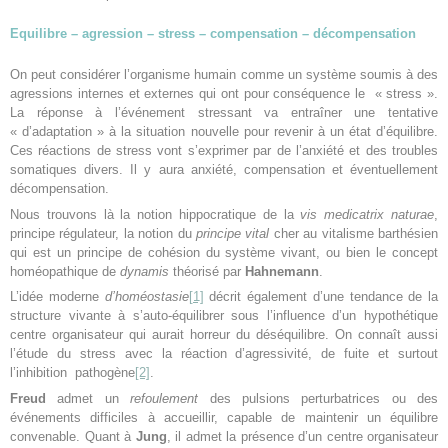
Equilibre – agression – stress – compensation – décompensation
On peut considérer l’organisme humain comme un système soumis à des
agressions internes et externes qui ont pour conséquence le « stress ».
La réponse à l’événement stressant va entraîner une tentative
« d’adaptation » à la situation nouvelle pour revenir à un état d’équilibre.
Ces réactions de stress vont s’exprimer par de l’anxiété et des troubles
somatiques divers. Il y aura anxiété, compensation et éventuellement
décompensation.
Nous trouvons là la notion hippocratique de la
vis medicatrix naturae
,
principe régulateur, la notion du
principe vital
cher au vitalisme barthésien
qui est un principe de cohésion du système vivant, ou bien le concept
homéopathique de
dynamis
théorisé par
Hahnemann
.
L’idée moderne
d’homéostasie
[1]
décrit également d’une tendance de la
structure vivante à s’auto-équilibrer sous l’influence d’un hypothétique
centre organisateur qui aurait horreur du déséquilibre. On connaît aussi
l’étude du stress avec la réaction d’agressivité, de fuite et surtout
l’inhibition pathogène
[2]
.
Freud
admet un
refoulement
des pulsions perturbatrices ou des
événements difficiles à accueillir, capable de maintenir un équilibre
convenable. Quant à
Jung
, il admet la présence d’un centre organisateur