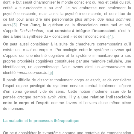
dont le but serait d’harmoniser le monde conscient du
moi
et celui du
soi
,
entité « sur-ordonnée » au
moi
. Le
soi
embrasse non seulement la
psyché consciente, mais aussi la psyché inconsciente, et constitue de
ce fait pour ainsi dire une personnalité plus ample,
que nous sommes
aussi
[3]
. Pour
Jung
, la guérison de la dissociation entre moi et soi,
s’appelle
l’individuation
,
qui consiste à intégrer l’inconscient
, c’est-à-
dire à faire la synthèse du « conscient » et de l’inconscient »
[4]
.
On peut aussi considérer à la suite de chercheurs contemporains qu’il
existe un «
soi
du corps ». Par analogie entre le système nerveux qui
s’appuie sur une identité cognitive et le système immunitaire qui a ses
propres propriétés cognitives constituées par une mémoire cellulaire, une
identification, un apprentissage. Nous avons ainsi un
immunosoma
ou
identité
immunocorporelle
.
[5]
Il paraît difficile de dissocier totalement corps et esprit, et de considérer
l’esprit organe privilégié du système nerveux central totalement séparé
d’un soma général vide de sens. Cette notion moderne issue de la
pensée grecque semble avoir vécu.
Il y a une relation indissociable
entre le corps et l’esprit
, comme l’avers et l’envers d’une même pièce
de monnaie.
La maladie et le processus thérapeutique
On peut considérer le symptôme comme une tentative de compensation