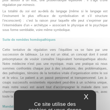
pour aboutir à un état, une problématique équilibrée : il s’agit d’une
régulation par
mimesis
.
La totalité du
soi
est au-delà du langage (même si le langage est
l’instrument le plus efficace de symbolisation et s’il structure
l’inconscient) : c’est la raison pour laquelle elle peut s’exprimer par
l’intermédiaire d’un « archétype » associant le physique et le psychique
sous forme semblable, voire même symbolique.
Suite de remèdes homéopathiques
Cette tentative de régulation vers l’équilibre va se faire par une
succession de tableaux. Le
soi
est un idéal, un concept dont il serait
présomptueux de vouloir connaître l’équivalent homéopathique absolu.
Notre médecine n’est pas une mystique, mais une pratique où nous
sommes confrontés chaque jour à des situations, des problématiques,
des pathologies, témoins de la tentative vitale d’organisation entre le soi
et le vécu. Le patient a un passé personnel et transpersonnel. Les à-
coups successifs existentiels répondent peut-être à un schéma unique,
mais notre souci est avant tout d’accompagner le malade dans son
cheminement de vie à travers le polymorphisme de ses épreuves, avec
X
Masque
toute la modestie thérapeutique que cela suppose.
Ce site utilise des
Mandala – Homéographe
cookies et vous donne