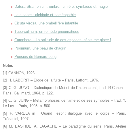
Datura Stramonium, ombre, lumière, symbiose et magie
Le cinabre : alchimie et homéopathie
Cicuta virosa, une ombellifère infantile
Tuberculinum, un remède pneumatique
Camphora – La solitude de ces espaces infinis me glace !
Psorinum, une peau de chagrin
Poésies de Bernard Long
Notes
[1] CANNON, 1926.
[2] H. LABORIT – Eloge de la fuite – Paris, Laffont, 1976.
[3] C. G. JUNG – Dialectique du Moi et de l’inconscient, trad. R Cahen –
Paris, Gallimard, 1964. p. 122.
[4] C. G. JUNG – Métamorphoses de l’âme et de ses symboles – trad. Y.
Le Lay – Paris, 1993. p. 500.
[5] F. VARELA in : Quand l’esprit dialogue avec le corps – Paris,
Trédaniel, 1997.
[6] M. BASTIDE, A. LAGACHE – Le paradigme du sens. Paris, Atelier