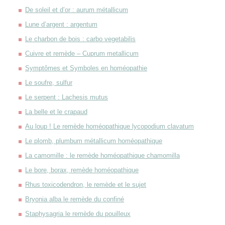
De soleil et d’or : aurum métallicum
Lune d’argent : argentum
Le charbon de bois : carbo vegetabilis
Cuivre et remède – Cuprum metallicum
Symptômes et Symboles en homéopathie
Le soufre, sulfur
Le serpent : Lachesis mutus
La belle et le crapaud
Au loup ! Le remède homéopathique lycopodium clavatum
Le plomb, plumbum métallicum homéopathique
La camomille : le remède homéopathique chamomilla
Le bore, borax, remède homéopathique
Rhus toxicodendron, le remède et le sujet
Bryonia alba le remède du confiné
Staphysagria le remède du pouilleux