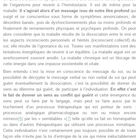
de l’organisme pour revenir à l’homéostasie. Il est de même pour la
maladie.
Il s’agirait alors d’un message issu de notre être profond
qui
surgit et se conscientise sous forme de symptômes annonciateurs, de
désordres banals, puis de dysfonctionnements plus ou moins profonds et
finalement de remaniements physiques et psychiques profonds. On peut
alors considérer que la maladie résulte de la dissociation entre le moi et
les aspects inconscients personnels et hérités (inconscient collectif) du
soi
, elle résulte de l’ignorance du
soi
. Toutes ses manifestations sont des
tentatives énergétiques de revenir à un équilibre. La maladie aiguë est un
avertissement souvent anodin. La maladie chronique est un blocage de
cette énergie dans une impasse existentielle et vitale.
Bien entendu c’est la mise en conscience du message du
soi
, ou la
possibilité de décrypter le message verbal ou non verbal du
soi
qui peut
guérir éventuellement la dissociation, c’est la possibilité de donner du
sens au dilemme qui guérit, de participer à
l’individuation
.
En effet c’est
le fait de donner un sens au conflit qui guérit
et cette émergence du
sens peut se faire par le langage, mais peut se faire aussi par le
truchement d’un processus thérapeutique qui est porteur de sens :
processus analogique pharmacologique ou non ou mieux encore
mimesis
[6]
par les « semblables »
[7]
telle qu’elle se fait en homéopathie
ou dans d’autres thérapeutiques qui utilisent une processus mimétique.
Cette
individuation
n’est certainement pas toujours possible et de toute
façon elle n’évite pas la loi d’entropie de la vie qui mène inéluctablement