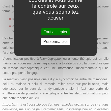
le controle sur ceux
C’est le tableau dynamique synthétique d’un remède homéopathique
que vous souhaitez
formé (voir plus haut) :
activer
d’un thème archétypal central commun et à partir de là
de 4 thèmes directionnels, chacun exprimé en stress, en
compensation et en décompensation.
Tout accepter
L’archétype témoigne d’une synchronicité entre la matière et la pensée,
Personnaliser
entre la substance et le symptôme
[18]
. Les symptômes archétypaux sont
valorisée par rapport aux symptômes homéopathiques simples dans
l’architecture de du
mandala
homéopathique,
l’homéographe
.
L’identification positive à
l’homéographe
, ou à toute thérapie est en elle
même un processus de réintégration à la totalité du soi ; la prise physique
du remède homéopathique est une information supplémentaire qui ne
passe pas par le langage.
La réaction n’est possible que s’il y a synchronicité entre deux mondes,
celui du malade et celui du remède, reliés entre eux par le sens, mais
déphasés sur le plan de la dynamique vitale. Il faut une sorte de
« différence de potentiel » énergétique entre les deux informations pour
que cette réaction ait lieu.
Important
: il est possible que l’un des remèdes décrits sur ce site vous
convienne, mais on ne peut l’affirmer sans un interrogatoire et un examen