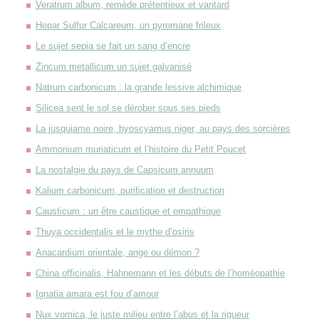
Veratrum album, remède prétentieux et vantard
Hepar Sulfur Calcareum, un pyromane frileux
Le sujet sepia se fait un sang d’encre
Zincum metallicum un sujet galvanisé
Natrum carbonicum : la grande lessive alchimique
Silicea sent le sol se dérober sous ses pieds
La jusquiame noire, hyoscyamus niger, au pays des sorcières
Ammonium muriaticum et l’histoire du Petit Poucet
La nostalgie du pays de Capsicum annuum
Kalium carbonicum, purification et destruction
Causticum : un être caustique et empathique
Thuya occidentalis et le mythe d’osiris
Anacardium orientale, ange ou démon ?
China officinalis, Hahnemann et les débuts de l’homéopathie
Ignatia amara est fou d’amour
Nux vomica, le juste milieu entre l’abus et la rigueur