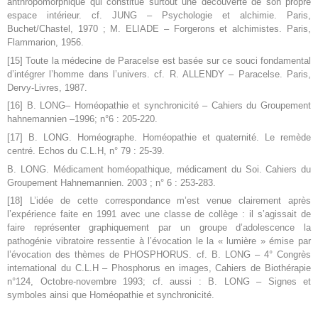
anthropomorphique qui constitue surtout une découverte de son propre
espace intérieur. cf. JUNG – Psychologie et alchimie. Paris,
Buchet/Chastel, 1970 ; M. ELIADE – Forgerons et alchimistes. Paris,
Flammarion, 1956.
[15] Toute la médecine de Paracelse est basée sur ce souci fondamental
d’intégrer l’homme dans l’univers. cf. R. ALLENDY – Paracelse. Paris,
Dervy-Livres, 1987.
[16] B. LONG– Homéopathie et synchronicité – Cahiers du Groupement
hahnemannien –1996; n°6 : 205-220.
[17] B. LONG. Homéographe. Homéopathie et quaternité. Le remède
centré. Echos du C.L.H, n° 79 : 25-39.
B. LONG. Médicament homéopathique, médicament du Soi. Cahiers du
Groupement Hahnemannien. 2003 ; n° 6 : 253-283.
[18] L’idée de cette correspondance m’est venue clairement après
l’expérience faite en 1991 avec une classe de collège : il s’agissait de
faire représenter graphiquement par un groupe d’adolescence la
pathogénie vibratoire ressentie à l’évocation le la « lumière » émise par
l’évocation des thèmes de PHOSPHORUS. cf. B. LONG – 4° Congrès
international du C.L.H – Phosphorus en images, Cahiers de Biothérapie
n°124, Octobre-novembre 1993; cf. aussi : B. LONG – Signes et
symboles ainsi que Homéopathie et synchronicité.