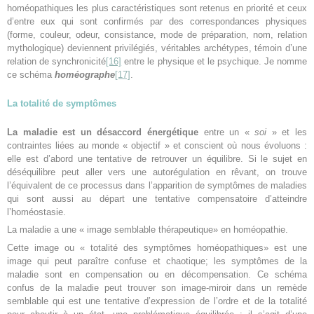
homéopathiques les plus caractéristiques sont retenus en priorité et ceux
d’entre eux qui sont confirmés par des correspondances physiques
(forme, couleur, odeur, consistance, mode de préparation, nom, relation
mythologique) deviennent privilégiés, véritables archétypes, témoin d’une
relation de synchronicité
[16]
entre le physique et le psychique. Je nomme
ce schéma
homéographe
[17]
.
La totalité de symptômes
La maladie est un désaccord énergétique
entre un «
soi
» et les
contraintes liées au monde « objectif » et conscient où nous évoluons :
elle est d’abord une tentative de retrouver un équilibre. Si le sujet en
déséquilibre peut aller vers une autorégulation en rêvant, on trouve
l’équivalent de ce processus dans l’apparition de symptômes de maladies
qui sont aussi au départ une tentative compensatoire d’atteindre
l’homéostasie.
La maladie a une « image semblable thérapeutique» en homéopathie.
Cette image ou « totalité des symptômes homéopathiques» est une
image qui peut paraître confuse et chaotique; les symptômes de la
maladie sont en compensation ou en décompensation. Ce schéma
confus de la maladie peut trouver son image-miroir dans un remède
semblable qui est une tentative d’expression de l’ordre et de la totalité