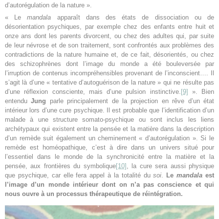
d’autorégulation de la nature ».
« Le
mandala
apparaît dans des états de dissociation ou de
désorientation psychiques, par exemple chez des enfants entre huit et
onze ans dont les parents divorcent, ou chez des adultes qui, par suite
de leur névrose et de son traitement, sont confrontés aux problèmes des
contradictions de la nature humaine et, de ce fait, désorientés, ou chez
des schizophrènes dont l’image du monde a été bouleversée par
l’irruption de contenus incompréhensibles provenant de l’inconscient…. Il
s’agit là d’une « tentative d’autoguérison de la nature » qui ne résulte pas
d’une réflexion consciente, mais d’une pulsion instinctive.
[9]
». Bien
entendu
Jung
parle principalement de la projection en rêve d’un état
intérieur lors d’une cure psychique. Il est probable que l’identification d’un
malade à une structure somato-psychique ou sont inclus les liens
archétypaux qui existent entre la pensée et la matière dans la description
d’un remède suit également un cheminement « d’autorégulation ». Si le
remède est homéopathique, c’est à dire dans un univers situé pour
l’essentiel dans le monde de la synchronicité entre la matière et la
pensée, aux frontières du symbolique
[10]
, la cure sera aussi physique
que psychique, car elle fera appel à la totalité du
soi
.
Le
mandala
est
l’image d’un monde intérieur dont on n’a pas conscience et qui
nous ouvre à un processus thérapeutique de réintégration.