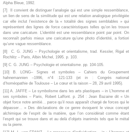
Alpha Bleue, 1992.
[7] Il convient de distinguer l’analogie qui est une simple ressemblance,
un lien de sens de la similitude qui est une relation analogique privilégiée
car elle inclut l’existence de la « totalité des signes semblables » qui
représentent des lignes de force caractéristiques telles qu’on les trouve
dans une caricature. L’identité est une ressemblance point par point. On
reconnaît parfois mieux une caricature qu’une photo d’identité, a fortiori
qu’une vague ressemblance.
[8] C. G. JUNG – Psychologie et orientalisme, trad. Kessler, Rigal et
Rochlitz – Paris, Albin Michel, 1995. p. 103.
[9] C. G. JUNG – Psychologie et orientalisme. pp. 104-105.
[10] B. LONG– Signes et symboles – Cahiers du Groupement
hahnemannien –1996, n°4 :121-133 (et in : Congrès national
d’homéopathie de Toulouse – Le cœur et la raison – 28, 29 avril 1995).
[11] A. JAFFE – Le symbolisme dans les arts plastiques – in L’homme et
ses symboles – Paris, Robert Laffont. p. 254 : Jean Bazaine dit « Un
objet force notre amitié… parce qu’il nous apparaît chargé de forces qui le
dépasser… » Des déclarations de ce genre évoquent le vieux concept
alchimique de l’esprit de la matière, que l’on considérait comme étant
l’esprit qui se trouve dans et au delà d’objets inanimés tels que le métal
ou la pierre.