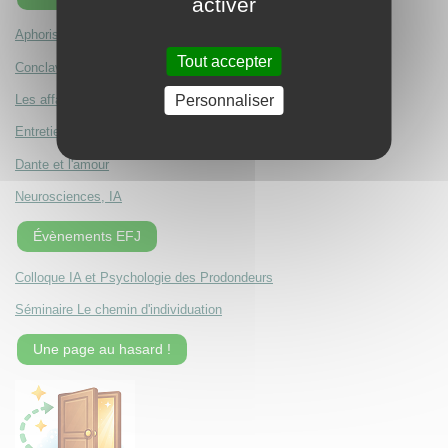
activer
Aphorismes de Robert Blacher
Tout accepter
Conclave, ou l'épreuve du centre
Les affamés du pouvoir
Personnaliser
Entretien avec Nathan Fraikin
Dante et l'amour
Neurosciences, IA
Évènements EFJ
Colloque IA et Psychologie des Prodondeurs
Séminaire Le chemin d'individuation
Une page au hasard !