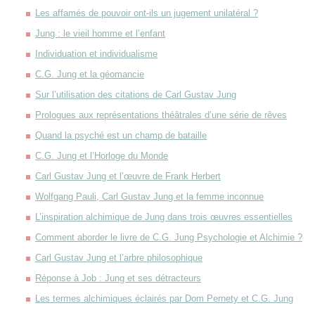
Les affamés de pouvoir ont-ils un jugement unilatéral ?
Jung : le vieil homme et l’enfant
Individuation et individualisme
C.G. Jung et la géomancie
Sur l’utilisation des citations de Carl Gustav Jung
Prologues aux représentations théâtrales d’une série de rêves
Quand la psyché est un champ de bataille
C.G. Jung et l’Horloge du Monde
Carl Gustav Jung et l’œuvre de Frank Herbert
Wolfgang Pauli, Carl Gustav Jung et la femme inconnue
L’inspiration alchimique de Jung dans trois œuvres essentielles
Comment aborder le livre de C.G. Jung Psychologie et Alchimie ?
Carl Gustav Jung et l’arbre philosophique
Réponse à Job : Jung et ses détracteurs
Les termes alchimiques éclairés par Dom Pernety et C.G. Jung