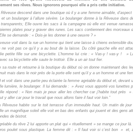
ement ses rêves. Nous ignorons pourquoi elle a pris cette initiative.
 Rêveuse descend dans une boutique où il y a une femme aimable, d’aspect
 et un boulanger à l’allure sévère. Le boulanger donne à la Rêveuse dans 
 transparents; Elle ouvre les sacs à la campagne où elle est venue ramasse
ierres plates pour y graver des runes. Les sacs contiennent des morceaux 
 Elle se demande : « Dois-je les donner à une oeuvre ? »
veuse voit dans la rue un homme qui tient une laisse à chiens extensible do
n ne voit pas ce qu’il y a au bout de la laisse. Du côté gauche elle est att
lie petite fille sur une bicyclette. L’homme lui crie : « Vas-y ! vas-y ! » L
avec sa bicyclette elle saute le trottoir. Elle a un air tout fier.
e sa route et retourne à la boutique du début où on donne maintenant des l
it nuit mais dans le noir près de la porte elle sent qu’il y a un homme et une f
 et voit dans une partie peu éclairée la femme agréable du début et, devant 
le lumière, le boulanger. Il lui demande : » Avez vous apporté vos lunettes p
le répond : « Non mais je peux aller les chercher car j’habite tout près » Il
aut y aller car pour le travail que nous allons faire il faut voir loin.”
 Rêveuse habite sur le toit terrasse d’un immeuble haut. Un matin de jour
ille un magnifique soleil elle voit en bas des enfants qui jouent et des gens at
ondes de bistrot.
éable du rêve 2 lui apporte un plat qui « rituellement » se mange ce jour là.
ros poulet sous plastique. La femme dit : « Il faut voir si c’est bon » et,