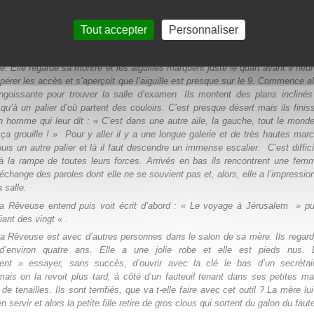
s gendarmes. Elle n’a pas envie d’aller vers eux. L’eau monte toujours et al
pe de gens avec des enfants dans les bras. Elle va vers eux car elle pense
Tout accepter
Personnaliser
onfiance, ils sauront que faire pour sauver leurs enfants ».
La Rêveuse doit aller passer un examen dans d’immenses bâtiments. S
. Elle regarde sa montre et les aiguilles marquent juste le quart avant 9 heur
pérer les accès et s’aperçoit que l’aiguille est presque sur le 9. Commence a
ngoissante pour trouver la salle d’examen. Ils montent des plans inclinés
squ’à un palier d’où partent des couloirs. C’est presque désert mais ils finis
n homme qui leur dit : « C’est dans une autre aile, la gauche, tout le mond
, ça grouille ! » Pour y aller il y a une longue galerie et de très hautes mar
uis un autre palier et là il faut descendre un immense escalier. C’est difficil
 à la rampe de toutes leurs forces. Arrivés en bas ils rencontrent une fe
 échange des paroles dont elle ne se souvient pas et, alors, elle a l’impression
 salle.
a Rêveuse entend puis voit écrit d’abord : « Le voyage à Jérusalem » pu
iant des vingt « .
a Rê
veuse est avec d’autres personnes dans le salon de sa mère. Ils regar
e d’environ quatre ans. Elle a une jolie robe et elle est pieds nus. 
ent » essayer, sans succès, d’ouvrir avec la clé le bas d’un secrétair
is on la revoit plus tard, à côté d’un fauteuil tenant dans ses petites m
de tenailles. Ils sont terrifiés, que va t-elle faire avec cet outil ? La mère lu
servir et alors la petite fille retire de gros clous qui sortent du galon du faute