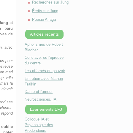
Recherches sur Jung
Écrits sur Jung
Poésie Ariaga
Jung et
a paru
Articles récents
êves de
Aphorismes de Robert
on, avec
Blacher
Conclave, ou l'épreuve
rps pour
du centre
 Rêveuse
Les affamés du pouvoir
son mari
up. Elle
Entretien avec Nathan
 mais la
Fraikin
 n’avait
Dante et l'amour
Neurosciences, IA
rend ses
ifester.
Évènements EFJ
e répond
Colloque IA et
Psychologie des
 oublie
Prodondeurs
 noter