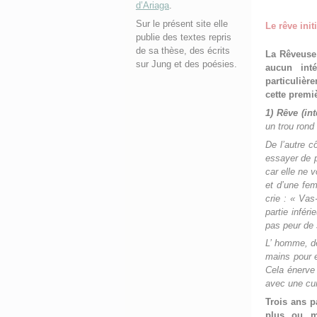
d’Ariaga
.
Sur le présent site elle
Le rêve initi
publie des textes repris
de sa thèse, des écrits
La Rêveuse 
sur Jung et des poésies.
aucun int
particulièr
cette premiè
1) Rêve (int
un trou rond
De l’autre c
essayer de p
car elle ne 
et d’une fem
crie : « Vas
partie inféri
pas peur de s
L’ homme, de
mains pour e
Cela énerve 
avec une cur
Trois ans p
plus ou m