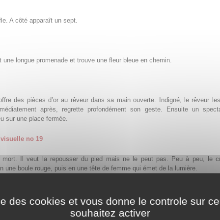
fle. A côté apparaît un sept.
it une longue promenade et trouve une fleur bleue en chemin.
re des pièces d’or au rêveur dans sa main ouverte. Indigné, le rêveur les
mmédiatement après, regrette profondément son geste. Ensuite un spect
ieu sur une place fermée.
visuelle no 19
 mort. Il veut la repousser du pied mais ne le peut pas. Peu à peu, le c
n une boule rouge, puis en une tête de femme qui émet de la lumière.
ise des cookies et vous donne le controle sur 
 femme inconnue se tient dessus et adore le soleil.
souhaitez activer