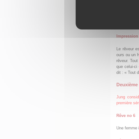
Impression 
Il est ento
avais pas r
Impression 
Le rêveur e
ours ou un 
rêveur. Tout
que celui-ci
dit : « Tout 
Deuxième s
Jung consid
première sér
Rêve no 6
Une femme in