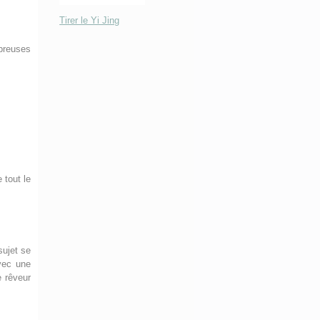
Tirer le Yi Jing
breuses
 tout le
sujet se
vec une
e rêveur