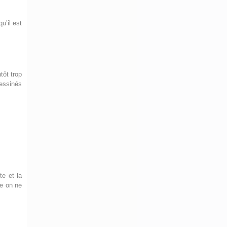
u’il est
tôt trop
dessinés
te et la
le on ne