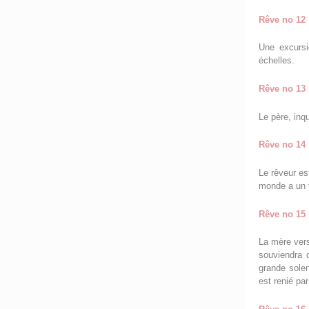
Rêve no 12
Une excurs
échelles.
Rêve no 13
Le père, inqu
Rêve no 14
Le rêveur es
monde a un 
Rêve no 15
La mère vers
souviendra 
grande solen
est renié pa