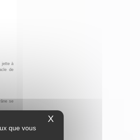
 jette à
acle de
râne se
X
Masquer le bandeau 
ceux que vous