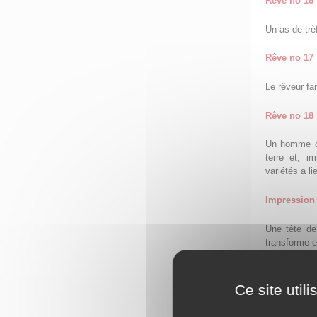
Rêve no 16
Un as de trè
Rêve no 17
Le rêveur fa
Rêve no 18
Un homme off
terre et, i
variétés a l
Impression 
Une tête de
transforme e
Rêve no 20
Ce site util
Un globe; la