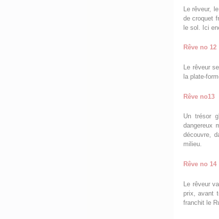
Le rêveur, l
de croquet f
le sol. Ici e
Rêve no 12
Le rêveur se
la plate-for
Rêve no13
Un trésor gî
dangereux m
découvre, d
milieu.
Rêve no 14
Le rêveur v
prix, avant 
franchit le R