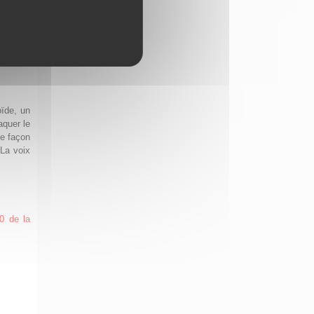
 ne nous
oïde, un
quer le
le façon
 La voix
0 de la