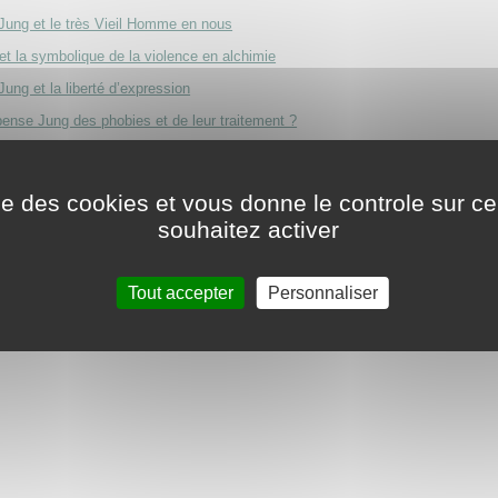
Jung et le très Vieil Homme en nous
et la symbolique de la violence en alchimie
Jung et la liberté d’expression
ense Jung des phobies et de leur traitement ?
allucinations des alchimistes
e et la mort selon Carl Gustav Jung
ise des cookies et vous donne le controle sur 
souhaitez activer
Tout accepter
Personnaliser