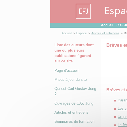
Panneau de gestion des cookies
Accueil
C.G. J
Accueil
>
Espace
>
Articles et entretiens
>
Br
Brèves e
Liste des auteurs dont
une ou plusieurs
publications figurent
sur ce site.
Page d’accueil
Mises à jour du site
Qui est Carl Gustav Jung
Brèves et
?
Paran
Ouvrages de C.G. Jung
Les v
Articles et entretiens
Un pr
Séminaires de formation
Le fé