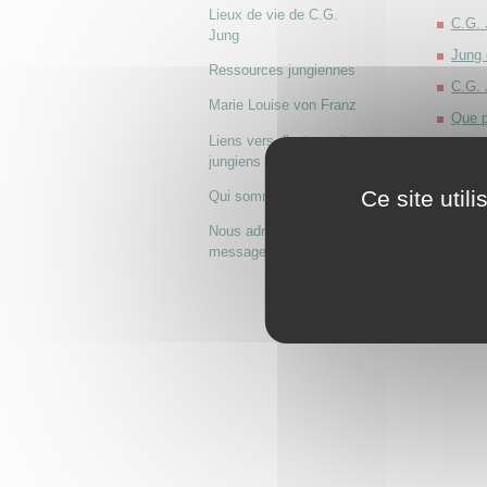
Lieux de vie de C.G.
C.G. 
Jung
Jung 
Ressources jungiennes
C.G. 
Marie Louise von Franz
Que p
Liens vers d’autres sites
Les h
jungiens
La vi
Ce site util
Qui sommes nous ?
Nous adresser un
message