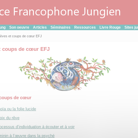
ung
Son oeuvre
Articles
Séminaires
Ressources
Livre Rouge
Sites j
èves et coups de cœur EFJ
t coups de cœur EFJ
 coups de cœur
oïa ou la folie lucide
oix du rêve
ocessus d’individuation à écouter et à voir
minin à l’œuvre dans la psyché